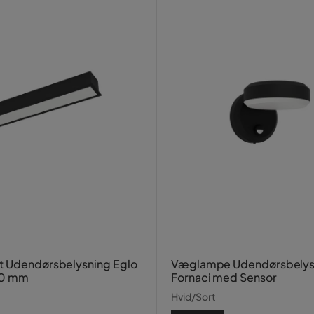
t Udendørsbelysning Eglo
Væglampe Udendørsbelys
00 mm
Fornaci med Sensor
Hvid/Sort