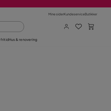
Mine sider
Kundeservice
Butikker
fritid
Hus & renovering