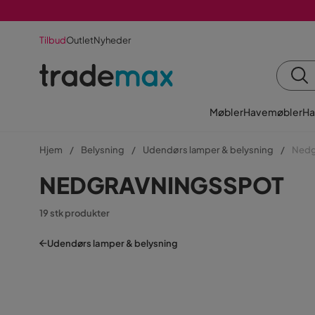
Tilbud
Outlet
Nyheder
Møbler
Havemøbler
Ha
Hjem
Belysning
Udendørs lamper & belysning
Nedg
NEDGRAVNINGSSPOT
19 stk produkter
Udendørs lamper & belysning