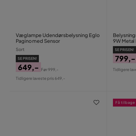
Væglampe Udendørsbelysning Eglo
Belysning
Pagino med Sensor
9W Metal
Sort
SE PRISEN!
799,-
SE PRISEN!
Pris
Origin
649,-
Før
999,-
Tidligere lav
Pris
Pris
Original
Tidligere laveste pris 649,-
Pris
Få tilbage