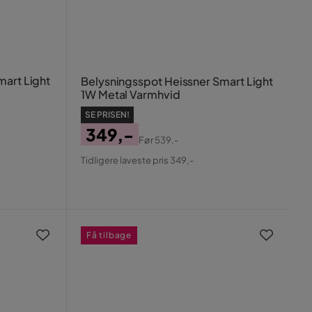
mart Light
Belysningsspot Heissner Smart Light
1W Metal Varmhvid
SE PRISEN!
349,-
Før
539,-
Pris
Original
Tidligere laveste pris 349,-
Pris
Få tilbage