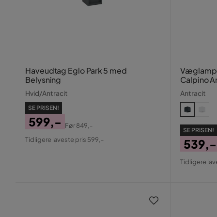
Haveudtag Eglo Park 5 med
Væglampe
Belysning
Calpino A
Hvid/Antracit
Antracit
SE PRISEN!
599,-
Før
849,-
SE PRISEN!
Pris
Original
Tidligere laveste pris 599,-
539,-
Pris
Pris
Origin
Tidligere lav
Pris