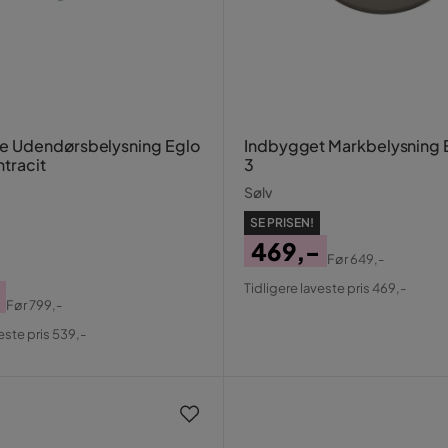
 Udendørsbelysning Eglo
Indbygget Markbelysning 
ntracit
3
Sølv
SE PRISEN!
469,-
Før
649,-
Pris
Original
Tidligere laveste pris 469,-
Pris
Før
799,-
al
este pris 539,-