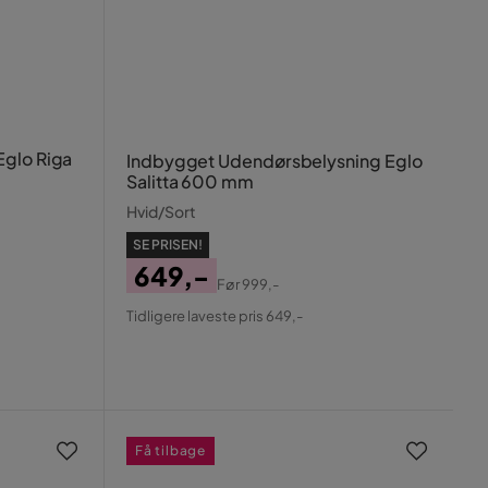
Eglo Riga
Indbygget Udendørsbelysning Eglo
Salitta 600 mm
Hvid/Sort
SE PRISEN!
649,-
Før
999,-
Pris
Original
Tidligere laveste pris 649,-
Pris
Få tilbage