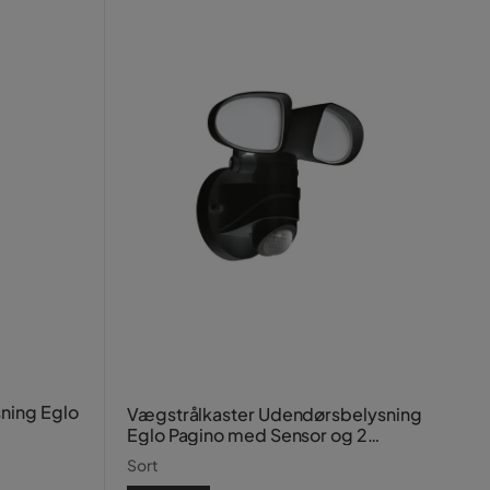
ning Eglo
Vægstrålkaster Udendørsbelysning
Eglo Pagino med Sensor og 2
Lamper
Sort