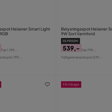
sspot Heissner Smart Light
Belysningsspot Heissner S
 RGB
9W Sort Varmhvid
SE PRISEN!
539,-
Før
1.199,-
Før
799,-
al
Pris
Original
este pris 799,-
Tidligere laveste pris 539,-
Pris
Få tilbage