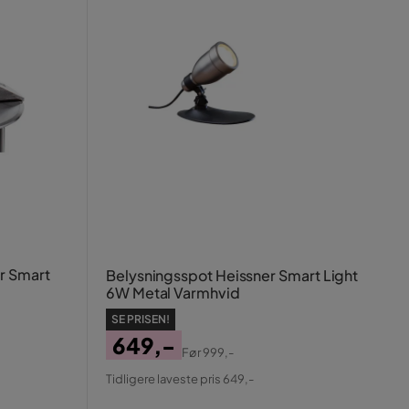
r Smart
Belysningsspot Heissner Smart Light
6W Metal Varmhvid
SE PRISEN!
649,-
Før
999,-
Pris
Original
Tidligere laveste pris 649,-
Pris