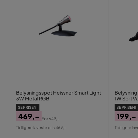
Belysningsspot Heissner Smart Light
Belysning
3W Metal RGB
1W Sort V
SE PRISEN!
SE PRISEN!
469,-
199,-
Før
649,-
Pris
Original
Pris
Origin
Tidligere laveste pris 469,-
Tidligere lav
Pris
Pris