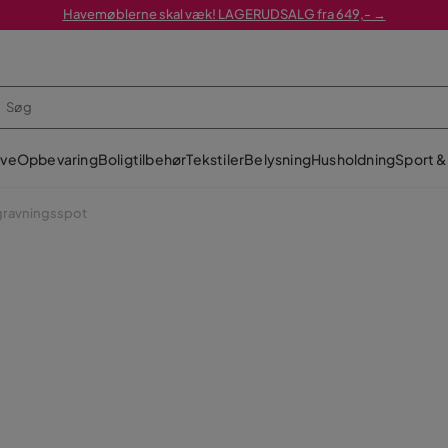
Havemøblerne skal væk! LAGERUDSALG fra 649,- →
ve
Opbevaring
Boligtilbehør
Tekstiler
Belysning
Husholdning
Sport & 
ravningsspot