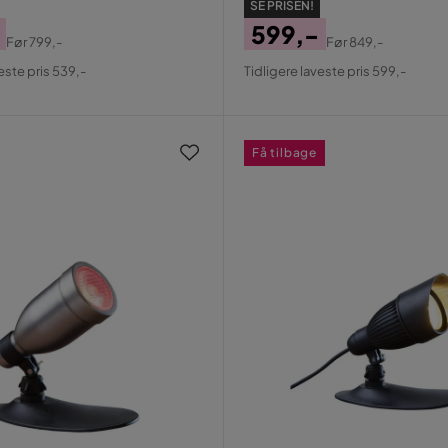
SE PRISEN!
599,-
Før
799,-
Før
849,-
al
Pris
Original
este pris 539,-
Tidligere laveste pris 599,-
Pris
Få tilbage