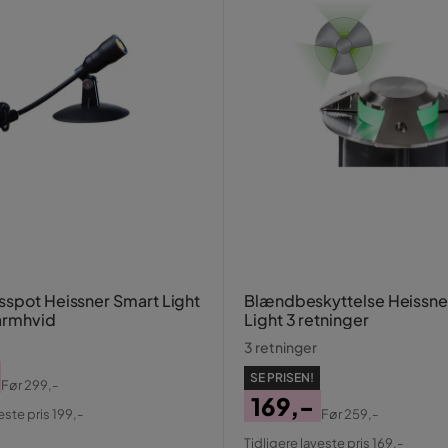
sspot Heissner Smart Light
Blændbeskyttelse Heissne
armhvid
Light 3 retninger
3 retninger
SE PRISEN!
Før
299,-
al
169,-
este pris 199,-
Før
259,-
Pris
Original
Tidligere laveste pris 169,-