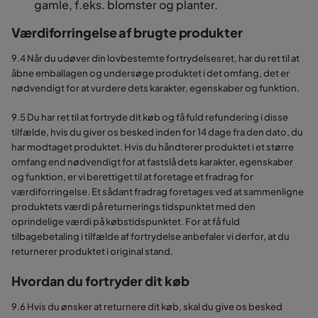
gamle, f.eks. blomster og planter.
Værdiforringelse af brugte produkter
9.4 Når du udøver din lovbestemte fortrydelsesret, har du ret til at
åbne emballagen og undersøge produktet i det omfang, det er
nødvendigt for at vurdere dets karakter, egenskaber og funktion.
9.5 Du har ret til at fortryde dit køb og få fuld refundering i disse
tilfælde, hvis du giver os besked inden for 14 dage fra den dato, du
har modtaget produktet. Hvis du håndterer produktet i et større
omfang end nødvendigt for at fastslå dets karakter, egenskaber
og funktion, er vi berettiget til at foretage et fradrag for
værdiforringelse. Et sådant fradrag foretages ved at sammenligne
produktets værdi på returnerings tidspunktet med den
oprindelige værdi på købstidspunktet. For at få fuld
tilbagebetaling i tilfælde af fortrydelse anbefaler vi derfor, at du
returnerer produktet i original stand.
Hvordan du fortryder dit køb
9.6 Hvis du ønsker at returnere dit køb, skal du give os besked