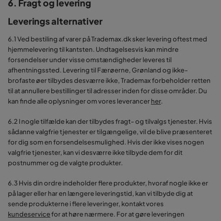
6. Fragt og levering
Leverings alternativer
6.1 Ved bestiling af varer på Trademax.dk sker levering oftest med
hjemmelevering til kantsten. Undtagelsesvis kan mindre
forsendelser under visse omstændigheder leveres til
afhentningssted. Levering til Færøerne, Grønland og ikke-
brofaste øer tilbydes desværre ikke, Trademax forbeholder retten
til at annullere bestillinger til adresser inden for disse områder. Du
kan finde alle oplysninger om vores leverancer
her
.
6.2 I nogle tilfælde kan der tilbydes fragt- og tilvalgs tjenester. Hvis
sådanne valgfrie tjenester er tilgængelige, vil de blive præsenteret
for dig som en forsendelsesmulighed. Hvis der ikke vises nogen
valgfrie tjenester, kan vi desværre ikke tilbyde dem for dit
postnummer og de valgte produkter.
6.3 Hvis din ordre indeholder flere produkter, hvoraf nogle ikke er
på lager eller har en længere leveringstid, kan vi tilbyde dig at
sende produkterne i flere leveringer, kontakt vores
kundeservice
for at høre nærmere. For at gøre leveringen