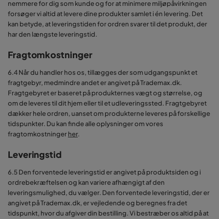
nemmere for dig som kunde og for at minimere miljøpåvirkningen
forsøger vi altid at levere dine produkter samlet i én levering. Det
kan betyde, at leveringstiden for ordren svarer til det produkt, der
har den længste leveringstid.
Fragtomkostninger
6.4 Når du handler hos os, tillægges der som udgangspunkt et
fragtgebyr, medmindre andet er angivet på Trademax.dk.
Fragtgebyret er baseret på produkternes vægt og størrelse, og
om de leveres til dit hjem eller til et udleveringssted. Fragtgebyret
dækker hele ordren, uanset om produkterne leveres på forskellige
tidspunkter. Du kan finde alle oplysninger om vores
fragtomkostninger
her
.
Leveringstid
6.5 Den forventede leveringstid er angivet på produktsiden og i
ordrebekræftelsen og kan variere afhængigt af den
leveringsmulighed, du vælger. Den forventede leveringstid, der er
angivet på Trademax.dk, er vejledende og beregnes fra det
tidspunkt, hvor du afgiver din bestilling. Vi bestræber os altid på at