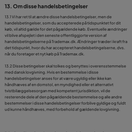
13. Om disse handelsbetingelser
13.1 Vi har ret til at ændre disse handelsbetingelser, men de
handelsbetingelser, som du accepterede på tidspunktet for dit
køb, vil altid gælde for det pågældende køb. Eventuelle ændringer
vil blive afspejlet i den seneste offentliggjorte version af
handelsbetingelserne på Trademax.dk. Ændringer træder i kraft fra
det tidspunkt, hvor du har accepteret handelsbetingelserne, dvs.
når du foretager et nyt køb på Trademax.dk.
13.2 Disse betingelser skal tolkes og benyttes i overensstemmelse
med dansk lovgivning. Hvis en bestemmelse i disse
handelsbetingelser anses for at være ugyldig eller ikke kan
håndhæves af en domstol, en myndighed eller et alternativt
tvistbilæggelsesorgan med kompetent jurisdiktion, vil de
resterende dele af den pågældende bestemmelse og alle andre
bestemmelser i disse handelsbetingelser forblive gyldige og fuldt
ud kunne håndhæves, med forbehold af gældende lovgivning.