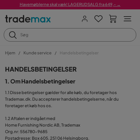
Havemøblerne skal væk! LAGERUDSALG fra 649,- →
Hjem
Kunde service
Handelsbetingelser
HANDELSBETINGELSER
1. Om Handelsbetingelser
1.1 Disse betingelser gælder for alle køb, du foretager hos
Trademax.dk. Du accepterer handelsbetingelserne, når du
foretager et køb hos os.
1.2 Aftalen er indgået med
Home Furnishing Nordic AB, Trademax
Org.nr: 556780-9685
Postadresse: Box 605, 251 06 Helsingborg.