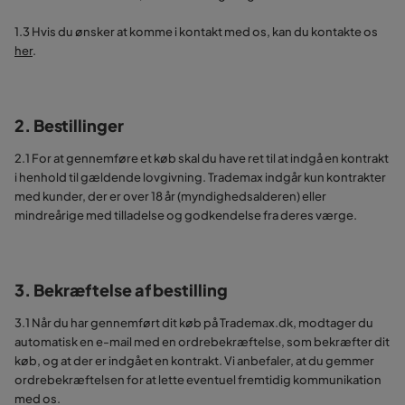
1.3 Hvis du ønsker at komme i kontakt med os, kan du kontakte os
her
.
2. Bestillinger
2.1 For at gennemføre et køb skal du have ret til at indgå en kontrakt
i henhold til gældende lovgivning. Trademax indgår kun kontrakter
med kunder, der er over 18 år (myndighedsalderen) eller
mindreårige med tilladelse og godkendelse fra deres værge.
3. Bekræftelse af bestilling
3.1 Når du har gennemført dit køb på Trademax.dk, modtager du
automatisk en e-mail med en ordrebekræftelse, som bekræfter dit
køb, og at der er indgået en kontrakt. Vi anbefaler, at du gemmer
ordrebekræftelsen for at lette eventuel fremtidig kommunikation
med os.