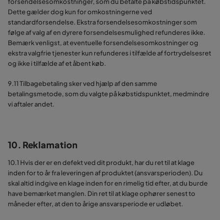
forsendelsesomkostninger, som du betalte på købstidspunktet.
Dette gælder dog kun for omkostningerne ved
standardforsendelse. Ekstra forsendelsesomkostninger som
følge af valg af en dyrere forsendelsesmulighed refunderes ikke.
Bemærk venligst, at eventuelle forsendelsesomkostninger og
ekstra valgfrie tjenester kun refunderes i tilfælde af fortrydelsesret
og ikke i tilfælde af et åbent køb.
9.11 Tilbagebetaling sker ved hjælp af den samme
betalingsmetode, som du valgte på købstidspunktet, medmindre
vi aftaler andet.
10. Reklamation
10.1 Hvis der er en defekt ved dit produkt, har du ret til at klage
inden for to år fra leveringen af produktet (ansvarsperioden). Du
skal altid indgive en klage inden for en rimelig tid efter, at du burde
have bemærket manglen. Din ret til at klage ophører senest to
måneder efter, at den to årige ansvarsperiode er udløbet.