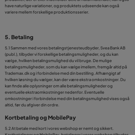
have naturlige variationer, og produktets udseende kan også
variere mellem forskellige produktionsserier.
5. Betaling
5.1 Sammen med vores betalingstjenesteudbyder, Svea Bank AB
(publ.), tilbyder vi forskellige betalingsmuligheder, og du kan
vælge, hvilken betalingsmulighed du vil bruge. De mulige
betalingsmuligheder, som du kan vælge imellem, fremgår altid på
Trademax.dk og i forbindelse med din bestilling. Afhængigt af
hvilken løsning du vælger, kan der være ekstra omkostninger. Du
kan finde alle oplysninger om alle betalingsmuligheder og
eventuelle ekstraomkostninger nedenfor. Eventuelle
omkostninger i forbindelse med din betalingsmulighed vises også
altid, før du afgiver din ordre.
Kortbetaling og MobilePay
5.2 At betale med kort i vores webshop er nemt og sikkert.
Kortbetalinger og MobilePay-betalinger i vores webshop tilbydes