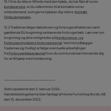
15.1 Hvis du ikke er tilfreds med den hjælp, du har fået af vores
kundeservice
, er du velkommen til at kontakte vores
ombudsmand, som gerne hjælper dig videre:
Kontakt
Ombudsmanden
.
15.2 Trademax følger købeloven og forbrugeraftaleloven samt
gældende EU lovgivning vedrørende forbrugerkøb. Læs mer om
lovgivning og dine rettigheder på
Konkurrence- og
Forbrugerstyrelsens forbrugerportal
. Ved tvist pålægger
Trademax sig frivilligt at følge eventuelle anbefalinger
fra
Forbrugerklagenævnet
hvor du som kunde kan henvende dig
for at få hjælp med tvistløsning.
_______________________
Sidst opdateret den 3. februar 2026.
Handelsbetingelserne blev fastlagt af Home Furnishing Nordic AB
den 15. december 2022.