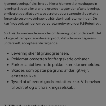
hjemmelevering, f.eks. hvis du ikke er hjemme til at modtage din
levering til tiden eller af andre grunde nægter den aftalte levering,
er vi berettiget til at opkræve et returgebyr svarende til de ekstra
forsendelsesomkostninger og håndtering af returneringen. Du
kan finde oplysninger om vores returgebyrer under 9.8 Returfragt.
6.9 Hvis du som kunde anmoder om levering uden underskrift, det
vil sige, at transportøren leverer produktet uden modtagerens
underskrift, accepterer du følgende:
Levering sker til grundgrænsen.
Reklamationsretten for fragtskade ophører.
Forkert antal leverede pakker kan ikke anmeldes.
Skader, som opstår på grund af dårligt vejr,
erstattes ikke.
Tyveri af afleveret gods erstattes ikke. Vi henviser
til politiet og dit forsikringsselskab.