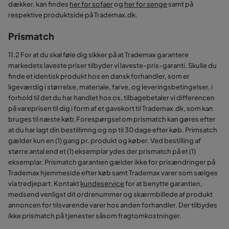
dækker, kan findes
her for sofaer
og
her for senge
samt på
respektive produktside på Trademax.dk.
Prismatch
11.2 For at du skal føle dig sikker på at Trademax garantere
markedets laveste priser tilbyder vi laveste-pris-garanti. Skulle du
finde et identisk produkt hos en dansk forhandler, som er
ligeværdig i størrelse, materiale, farve, og leveringsbetingelser, i
forhold til det du har handlet hos os, tilbagebetaler vi differencen
på vareprisen til dig i form af et gavekort til Trademax.dk, som kan
bruges til næste køb.Forespørgsel om prismatch kan gøres efter
at du har lagt din bestillimng og op til 30 dage efter køb. Primsatch
gælder kun en (1) gang pr. produkt og køber. Ved bestilling af
større antal end et (1) eksemplar ydes der prismatch på et (1)
eksemplar. Prismatch garantien gælder ikke for prisændringer på
Trademax hjemmeside efter køb samt Trademax varer som sælges
via tredjepart. Kontakt
kundeservice
for at benytte garantien,
medsend venligst dit ordrenummer og skærmbillede af produkt
annoncen for tilsvarende varer hos anden forhandler. Der tilbydes
ikke prismatch på tjenester såsom fragtomkostninger.