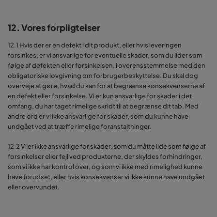
12. Vores forpligtelser
12.1 Hvis der er en defekt i dit produkt, eller hvis leveringen
forsinkes, er vi ansvarlige for eventuelle skader, som du lider som
følge af defekten eller forsinkelsen, i overensstemmelse med den
obligatoriske lovgivning om forbrugerbeskyttelse. Du skal dog
overveje at gøre, hvad du kan for at begrænse konsekvenserne af
en defekt eller forsinkelse. Vi er kun ansvarlige for skader i det
omfang, du har taget rimelige skridt til at begrænse dit tab. Med
andre ord er vi ikke ansvarlige for skader, som du kunne have
undgået ved at træffe rimelige foranstaltninger.
12.2 Vi er ikke ansvarlige for skader, som du måtte lide som følge af
forsinkelser eller fejl ved produkterne, der skyldes forhindringer,
som vi ikke har kontrol over, og som vi ikke med rimelighed kunne
have forudset, eller hvis konsekvenser vi ikke kunne have undgået
eller overvundet.