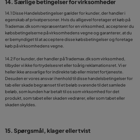
14. Særlige betingelser for virksomheder
14.1 Disse Handelsbetingelser gælder for kunder, der handler i
egenskab af privatpersoner. Hvis du alligevel foretager et køb på
Trademax.dk som repræsentant for en virksomhed, accepterer du
købsbetingelserne på virksomhedens vegne og garanterer, at du
er bemyndiget til at acceptere disse købsbetingelser og foretage
køb på virksomhedens vegne.
14.2 For kunder, der handler på Trademax.dk som virksomhed,
tilbyder vi ikke fortrydelsesret eller toårig reklamationsret. Vi er
heller ikke ansvarlige for indirekte tab eller mistet fortjeneste.
Desuden er vores ansvar i henhold til disse handelsbetingelser for
tab eller skade begrænset til et beløb svarende til det samlede
beløb, som kunden har betalt til os som virksomhed for det
produkt, som tabet eller skaden vedrører, eller som tabet eller
skaden skyldes.
15. Spørgsmål, klager eller tvist