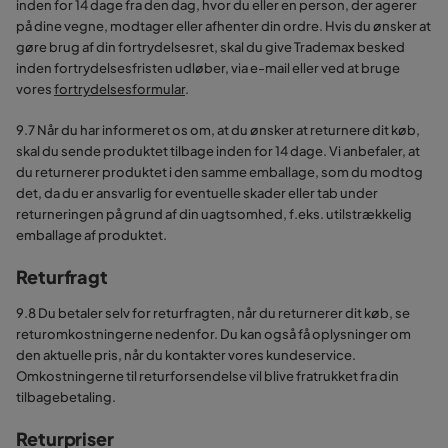
inden for 14 dage fra den dag, hvor du eller en person, der agerer
på dine vegne, modtager eller afhenter din ordre. Hvis du ønsker at
gøre brug af din fortrydelsesret, skal du give Trademax besked
inden fortrydelsesfristen udløber, via e-mail eller ved at bruge
vores
fortrydelsesformular
.
9.7 Når du har informeret os om, at du ønsker at returnere dit køb,
skal du sende produktet tilbage inden for 14 dage. Vi anbefaler, at
du returnerer produktet i den samme emballage, som du modtog
det, da du er ansvarlig for eventuelle skader eller tab under
returneringen på grund af din uagtsomhed, f.eks. utilstrækkelig
emballage af produktet.
Returfragt
9.8 Du betaler selv for returfragten, når du returnerer dit køb, se
returomkostningerne nedenfor. Du kan også få oplysninger om
den aktuelle pris, når du kontakter vores kundeservice.
Omkostningerne til returforsendelse vil blive fratrukket fra din
tilbagebetaling.
Returpriser