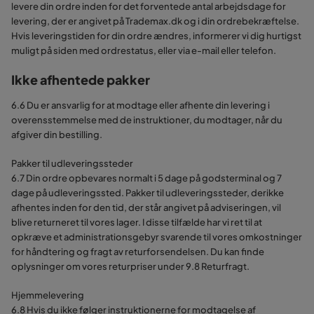
levere din ordre inden for det forventede antal arbejdsdage for
levering, der er angivet på Trademax.dk og i din ordrebekræftelse.
Hvis leveringstiden for din ordre ændres, informerer vi dig hurtigst
muligt på siden med ordrestatus, eller via e-mail eller telefon.
Ikke afhentede pakker
6.6 Du er ansvarlig for at modtage eller afhente din levering i
overensstemmelse med de instruktioner, du modtager, når du
afgiver din bestilling.
Pakker til udleveringssteder
6.7 Din ordre opbevares normalt i 5 dage på godsterminal og 7
dage på udleveringssted. Pakker til udleveringssteder, derikke
afhentes inden for den tid, der står angivet på adviseringen, vil
blive returneret til vores lager. I disse tilfælde har vi ret til at
opkræve et administrationsgebyr svarende til vores omkostninger
for håndtering og fragt av returforsendelsen. Du kan finde
oplysninger om vores returpriser under 9.8 Returfragt.
Hjemmelevering
6.8 Hvis du ikke følger instruktionerne for modtagelse af