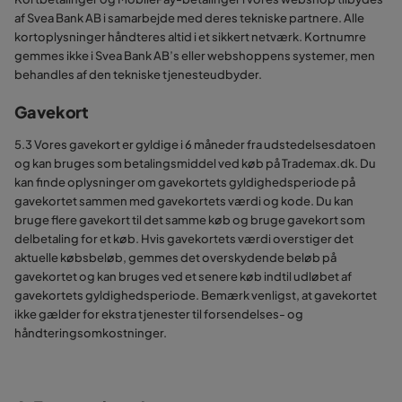
af Svea Bank AB i samarbejde med deres tekniske partnere. Alle
kortoplysninger håndteres altid i et sikkert netværk. Kortnumre
gemmes ikke i Svea Bank AB’s eller webshoppens systemer, men
behandles af den tekniske tjenesteudbyder.
Gavekort
5.3 Vores gavekort er gyldige i 6 måneder fra udstedelsesdatoen
og kan bruges som betalingsmiddel ved køb på Trademax.dk. Du
kan finde oplysninger om gavekortets gyldighedsperiode på
gavekortet sammen med gavekortets værdi og kode. Du kan
bruge flere gavekort til det samme køb og bruge gavekort som
delbetaling for et køb. Hvis gavekortets værdi overstiger det
aktuelle købsbeløb, gemmes det overskydende beløb på
gavekortet og kan bruges ved et senere køb indtil udløbet af
gavekortets gyldighedsperiode. Bemærk venligst, at gavekortet
ikke gælder for ekstra tjenester til forsendelses- og
håndteringsomkostninger.