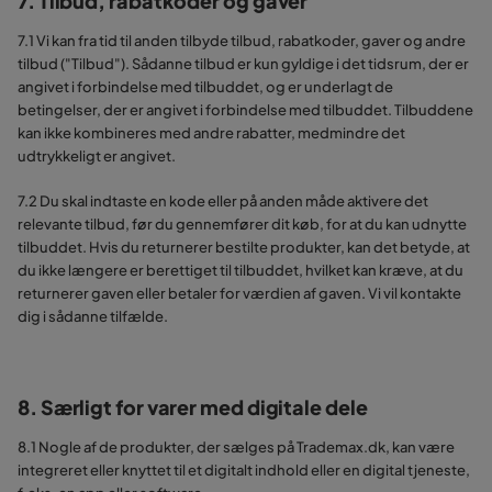
7. Tilbud, rabatkoder og gaver
7.1 Vi kan fra tid til anden tilbyde tilbud, rabatkoder, gaver og andre
tilbud ("Tilbud"). Sådanne tilbud er kun gyldige i det tidsrum, der er
angivet i forbindelse med tilbuddet, og er underlagt de
betingelser, der er angivet i forbindelse med tilbuddet. Tilbuddene
kan ikke kombineres med andre rabatter, medmindre det
udtrykkeligt er angivet.
7.2 Du skal indtaste en kode eller på anden måde aktivere det
relevante tilbud, før du gennemfører dit køb, for at du kan udnytte
tilbuddet. Hvis du returnerer bestilte produkter, kan det betyde, at
du ikke længere er berettiget til tilbuddet, hvilket kan kræve, at du
returnerer gaven eller betaler for værdien af gaven. Vi vil kontakte
dig i sådanne tilfælde.
8. Særligt for varer med digitale dele
8.1 Nogle af de produkter, der sælges på Trademax.dk, kan være
integreret eller knyttet til et digitalt indhold eller en digital tjeneste,