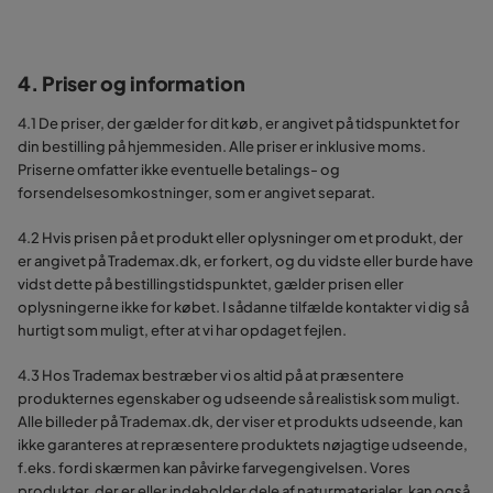
4. Priser og information
4.1 De priser, der gælder for dit køb, er angivet på tidspunktet for
din bestilling på hjemmesiden. Alle priser er inklusive moms.
Priserne omfatter ikke eventuelle betalings- og
forsendelsesomkostninger, som er angivet separat.
4.2 Hvis prisen på et produkt eller oplysninger om et produkt, der
er angivet på Trademax.dk, er forkert, og du vidste eller burde have
vidst dette på bestillingstidspunktet, gælder prisen eller
oplysningerne ikke for købet. I sådanne tilfælde kontakter vi dig så
hurtigt som muligt, efter at vi har opdaget fejlen.
4.3 Hos Trademax bestræber vi os altid på at præsentere
produkternes egenskaber og udseende så realistisk som muligt.
Alle billeder på Trademax.dk, der viser et produkts udseende, kan
ikke garanteres at repræsentere produktets nøjagtige udseende,
f.eks. fordi skærmen kan påvirke farvegengivelsen. Vores
produkter, der er eller indeholder dele af naturmaterialer, kan også