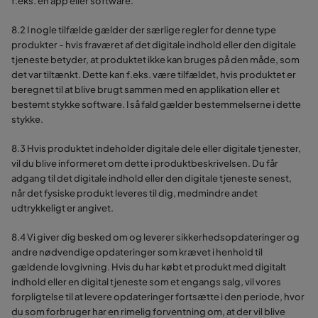
f.eks. en app eller software.
8.2 I nogle tilfælde gælder der særlige regler for denne type
produkter - hvis fraværet af det digitale indhold eller den digitale
tjeneste betyder, at produktet ikke kan bruges på den måde, som
det var tiltænkt. Dette kan f.eks. være tilfældet, hvis produktet er
beregnet til at blive brugt sammen med en applikation eller et
bestemt stykke software. I så fald gælder bestemmelserne i dette
stykke.
8.3 Hvis produktet indeholder digitale dele eller digitale tjenester,
vil du blive informeret om dette i produktbeskrivelsen. Du får
adgang til det digitale indhold eller den digitale tjeneste senest,
når det fysiske produkt leveres til dig, medmindre andet
udtrykkeligt er angivet.
8.4 Vi giver dig besked om og leverer sikkerhedsopdateringer og
andre nødvendige opdateringer som krævet i henhold til
gældende lovgivning. Hvis du har købt et produkt med digitalt
indhold eller en digital tjeneste som et engangs salg, vil vores
forpligtelse til at levere opdateringer fortsætte i den periode, hvor
du som forbruger har en rimelig forventning om, at der vil blive