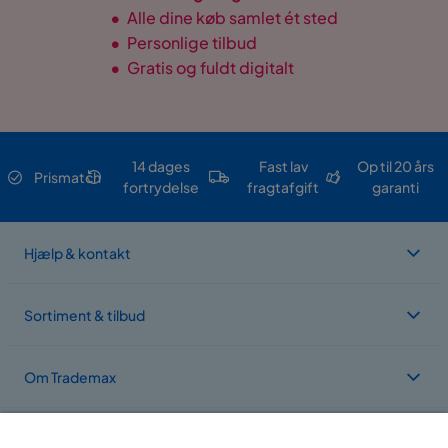
•
Alle dine køb samlet ét sted
•
Personlige tilbud
•
Gratis og fuldt digitalt
14 dages
Fast lav
Op til 20 års
Prismatch
fortrydelse
fragtafgift
garanti
Hjælp & kontakt
Sortiment & tilbud
Om Trademax
Vi findes i flere forskellige lande