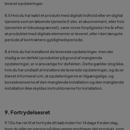
leveret opdateringer.
8.5 Hvis du har købt et produkt med digitalt indhold eller en digital
tjeneste som en løbende tjeneste (f.eks. et abonnement, eller hvis
tjenesten er tidsubegrænset), varer vores forpligtelse i tre år efter,
at produktet med digitale elementer er leveret, eller i den længste
periode af kontraktens gyldighedsperiode.
8.6 Hvis du har installeret de leverede opdateringer, men der
stadig er en defekt i produktet på grund af manglende
opdateringer, er vi ansvarlige for defekten. Dette gælder dog ikke,
hvis du har undladt at installere de leverede opdateringer, og du er
blevet informeret om, at opdateringerne er tilgængelige, og
konsekvenserne af den manglende installation og den manglende
installation ikke skyldes instruktionerne for installation.
9. Fortrydelsesret
9.1 Du har ret til at fortryde dit køb inden for 14 dage fra den dag,
hvor du eller en person på dine vegne modtager det produkt, som