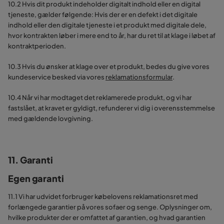
10.2 Hvis dit produkt indeholder digitalt indhold eller en digital
tjeneste, gælder følgende: Hvis der er en defekt i det digitale
indhold eller den digitale tjeneste i et produkt med digitale dele,
hvor kontrakten løber i mere end to år, har du ret til at klage i løbet af
kontraktperioden.
10.3 Hvis du ønsker at klage over et produkt, bedes du give vores
kundeservice besked via vores
reklamationsformular
.
10.4 Når vi har modtaget det reklamerede produkt, og vi har
fastslået, at kravet er gyldigt, refunderer vi dig i overensstemmelse
med gældende lovgivning.
11. Garanti
Egen garanti
11.1 Vi har udvidet forbruger købelovens reklamationsret med
forlængede garantier på vores sofaer og senge. Oplysninger om,
hvilke produkter der er omfattet af garantien, og hvad garantien