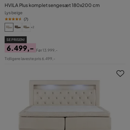
HVILA Plus komplet sengesæt 180x200 cm
Lys beige
(
7
)
+2
SE PRISEN!
6.499,-
Før
13.999,-
Pris
Original
Tidligere laveste pris 6.499,-
Pris