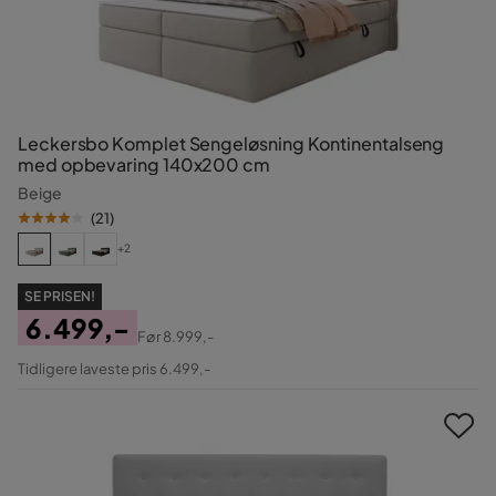
Leckersbo Komplet Sengeløsning Kontinentalseng
med opbevaring 140x200 cm
Beige
(
21
)
+2
SE PRISEN!
6.499,-
Før
8.999,-
Pris
Original
Tidligere laveste pris 6.499,-
Pris