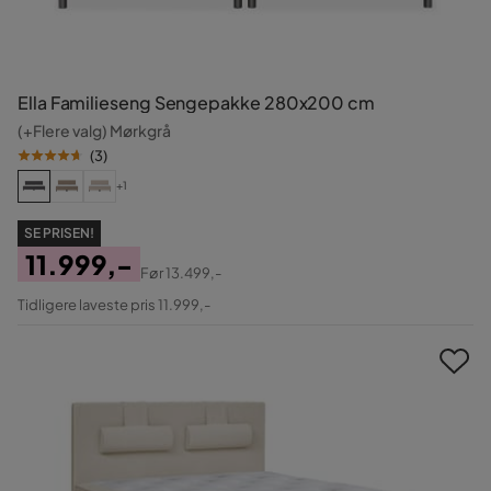
Ella Familieseng Sengepakke 280x200 cm
(+Flere valg) Mørkgrå
(
3
)
+1
SE PRISEN!
11.999,-
Før
13.499,-
Pris
Original
Tidligere laveste pris 11.999,-
Pris