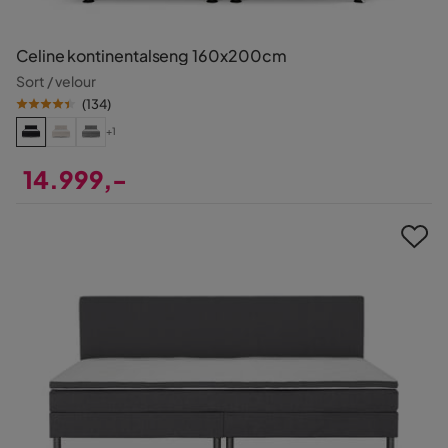
Celine kontinentalseng 160x200cm
Sort / velour
(
134
)
+1
14.999,-
Pris