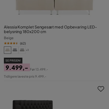
Alessia Komplet Sengesæt med Opbevaring LED-
belysning 180x200 cm
Beige
(
62
)
+3
SE PRISEN!
9.499,-
Før
13.499,-
Pris
Original
Tidligere laveste pris 9.499,-
Pris