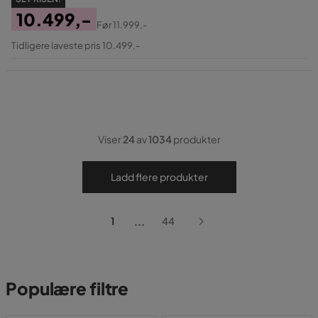
10.499,-
Før
11.999,-
Pris
Original
Tidligere laveste pris 10.499,-
Pris
Viser
24
av
1034
produkter
Ladd flere produkter
...
1
44
Populære filtre