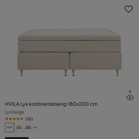
6
HVILA Lyx kontinentalseng 180x200 cm
Lys beige
(
56
)
+6