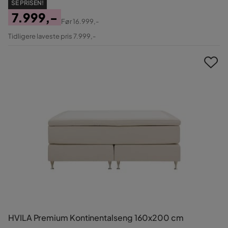
SE PRISEN!
7.999,-
Før
16.999,-
Pris
Original
Tidligere laveste pris 7.999,-
Pris
HVILA Premium Kontinentalseng 160x200 cm