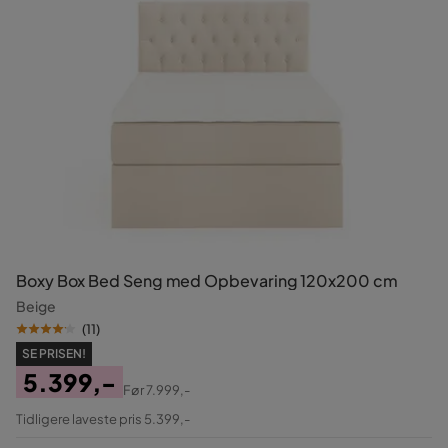
Boxy Box Bed Seng med Opbevaring 120x200 cm
Beige
(
11
)
SE PRISEN!
5.399,-
Før
7.999,-
Pris
Original
Tidligere laveste pris 5.399,-
Pris