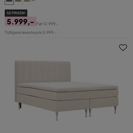
+4
SE PRISEN!
5.999,-
Før
12.999,-
Pris
Original
Tidligere laveste pris 5.999,-
Pris