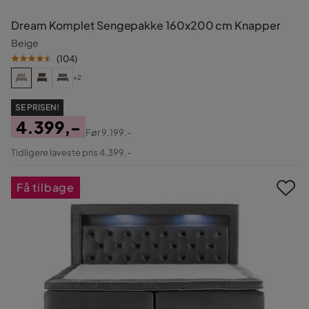
Dream Komplet Sengepakke 160x200 cm Knapper
Beige
(
104
)
+2
SE PRISEN!
4.399,-
Før
9.199,-
Pris
Original
Tidligere laveste pris 4.399,-
Pris
Få tilbage