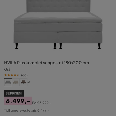
HVILA Plus komplet sengesæt 180x200 cm
Grå
(
66
)
+2
SE PRISEN!
6.499,-
Før
13.999,-
Pris
Original
Tidligere laveste pris 6.499,-
Pris