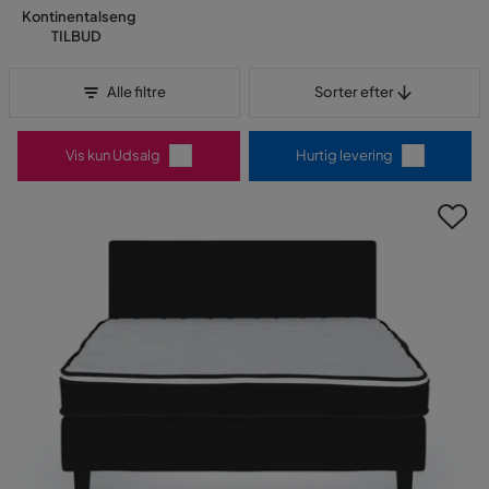
Kontinentalseng
TILBUD
Sorter efter
Alle filtre
Sorter efter
Vis kun Udsalg
Hurtig levering