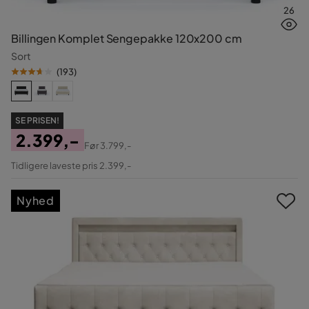
26
Billingen Komplet Sengepakke 120x200 cm
Sort
(
193
)
SE PRISEN!
2.399,-
Før
3.799,-
Pris
Original
Tidligere laveste pris 2.399,-
Pris
Nyhed