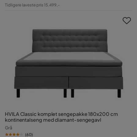
Pris
Original
Tidligere laveste pris 15.499,-
Pris
HVILA Classic komplet sengepakke 180x200 cm
kontinentalseng med diamant-sengegavl
Grå
(
60
)