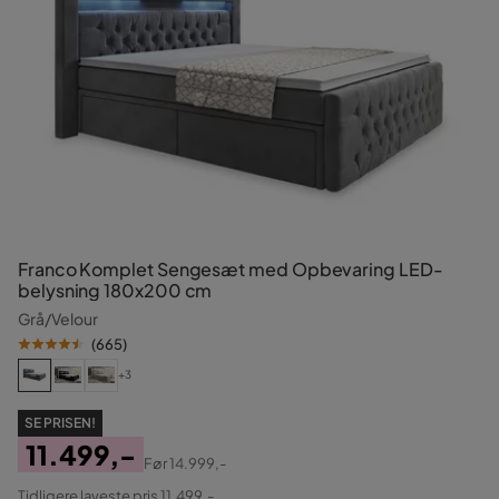
Franco Komplet Sengesæt med Opbevaring LED-
belysning 180x200 cm
Grå/Velour
(
665
)
+3
SE PRISEN!
11.499,-
Før
14.999,-
Pris
Original
Tidligere laveste pris 11.499,-