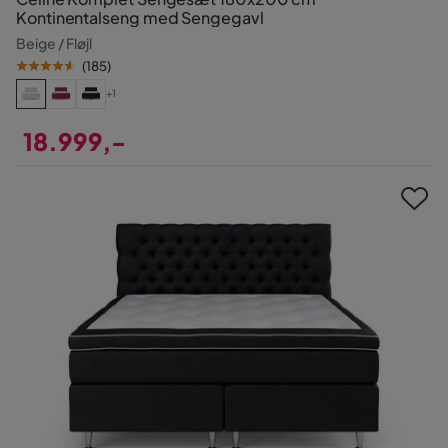
Kontinentalseng med Sengegavl
Beige / Fløjl
(
185
)
+1
18.999,-
Pris