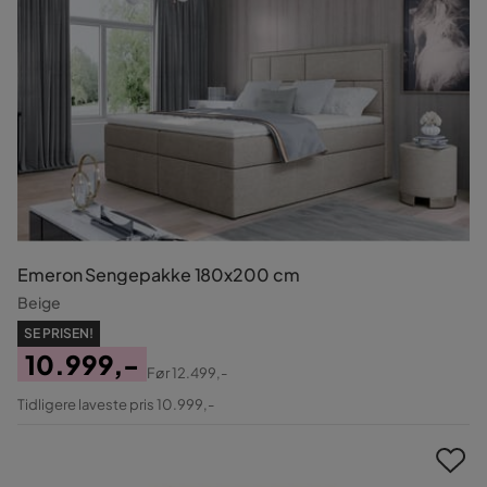
Emeron Sengepakke 180x200 cm
Beige
SE PRISEN!
10.999,-
Før
12.499,-
Pris
Original
Tidligere laveste pris 10.999,-
Pris