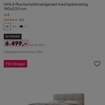
HVILA Plus komplet sengesæt med opbevaring
180x200 cm
Grå
(
17
)
+1
SE PRISEN!
6.499,-
Før
13.999,-
Pris
Original
Tidligere laveste pris 6.499,-
Pris
Få tilbage