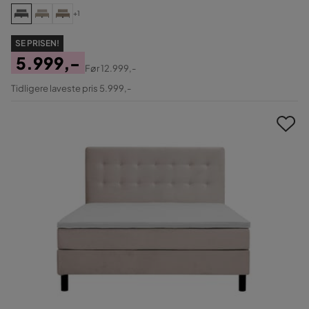
+1
SE PRISEN!
5.999,-
Før
12.999,-
Pris
Original
Tidligere laveste pris 5.999,-
Pris