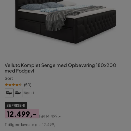
Velluto Komplet Senge med Opbevaring 180x200
med Fodgavl
Sort
(
50
)
+1
SE PRISEN!
12.499,-
Før
14.499,-
Pris
Original
Tidligere laveste pris 12.499,-
Pris