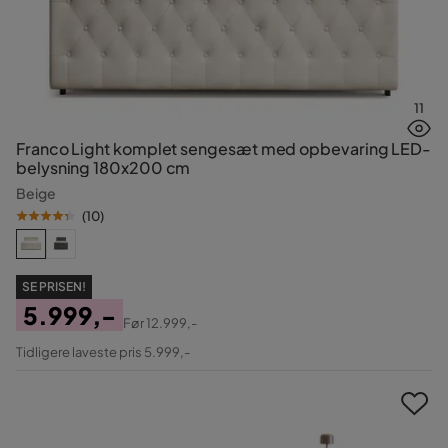
11
Franco Light komplet sengesæt med opbevaring LED-
belysning 180x200 cm
Beige
(
10
)
SE PRISEN!
5.999,-
Før
12.999,-
Pris
Original
Tidligere laveste pris 5.999,-
Pris