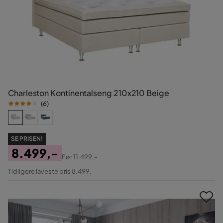
Charleston Kontinentalseng 210x210 Beige
(
6
)
SE PRISEN!
8.499,-
Før
11.499,-
Pris
Original
Tidligere laveste pris 8.499,-
Pris