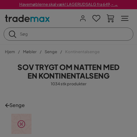
Havemøblerne skal væk! LAGERUDSALG fra 649,- →
Hjem
Møbler
Senge
Kontinentalsenge
SOV TRYGT OM NATTEN MED
EN KONTINENTALSENG
1034 stk produkter
Senge