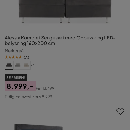
Alessia Komplet Sengesæt med Opbevaring LED-
belysning 160x200 cm
Mørkegrå
(
73
)
+3
SE PRISEN!
8.999,-
Før
13.499,-
Pris
Original
Tidligere laveste pris 8.999,-
Pris