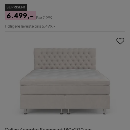
SE PRISEN!
6.499,-
Før
7.999,-
Pris
Original
Tidligere laveste pris 6.499,-
Pris
Celine Komplet Sengesæt 180x200 cm