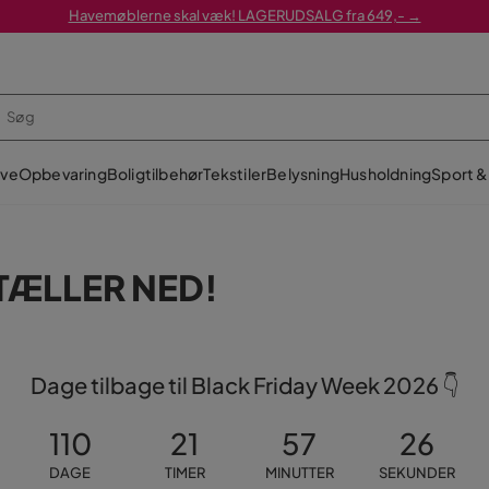
Havemøblerne skal væk! LAGERUDSALG fra 649,- →
ve
Opbevaring
Boligtilbehør
Tekstiler
Belysning
Husholdning
Sport & 
 TÆLLER NED!
Dage tilbage til Black Friday Week 2026 👇
110
21
57
26
DAGE
TIMER
MINUTTER
SEKUNDER