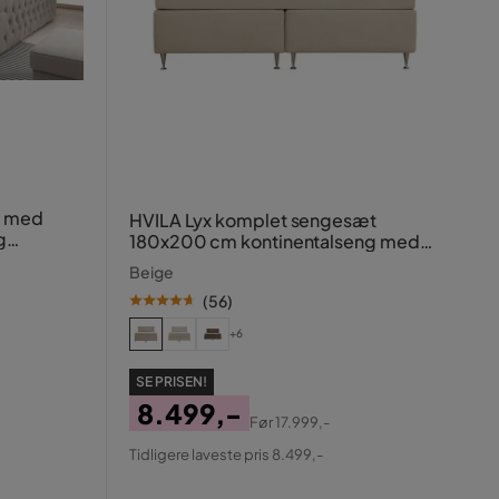
t med
HVILA Lyx komplet sengesæt
g
180x200 cm kontinentalseng med
knappolstret sengegavl i velour
Beige
(
56
)
+6
SE PRISEN!
8.499,-
Før
17.999,-
Pris
Original
Tidligere laveste pris 8.499,-
Pris