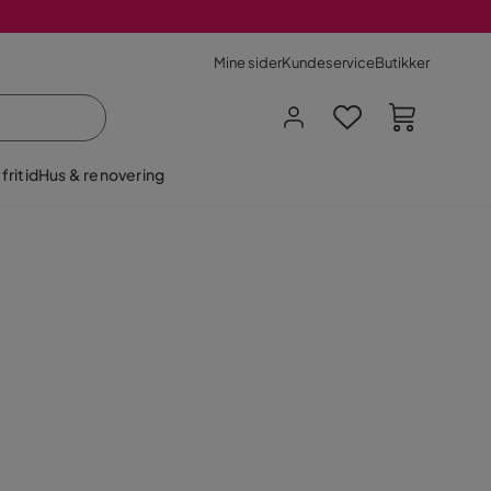
Mine sider
Kundeservice
Butikker
fritid
Hus & renovering