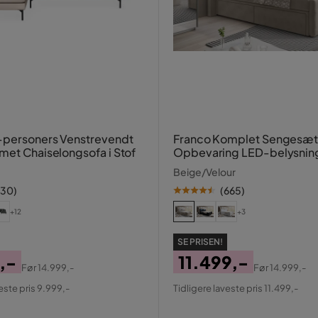
-personers Venstrevendt
Franco Komplet Sengesæ
met Chaiselongsofa i Stof
Opbevaring LED-belysnin
180x200 cm
Beige/Velour
130
)
(
665
)
+12
+3
SE PRISEN!
,-
11.499,-
Før
14.999,-
Før
14.999,-
al
Pris
Original
este pris 9.999,-
Tidligere laveste pris 11.499,-
Pris