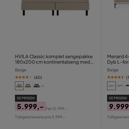
HVILA Classic komplet sengepakke
Menard 4
180x200 cm kontinentalseng med
Dyb L-for
diamant-sengegavl
Beige
Beige
(
60
)
(
+1
SE PRISEN!
SE PRISEN!
5.999,-
9.999
Før
12.999,-
Pris
Original
Pris
Origin
Tidligere laveste pris 5.999,-
Tidligere lav
Pris
Pris