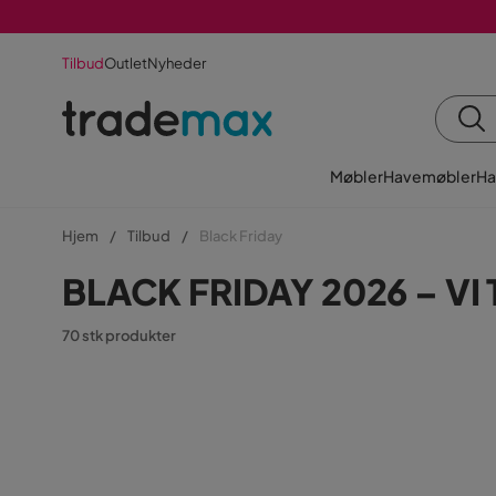
Tilbud
Outlet
Nyheder
Møbler
Havemøbler
Ha
Hjem
Tilbud
Black Friday
BLACK FRIDAY 2026 – VI
70 stk produkter