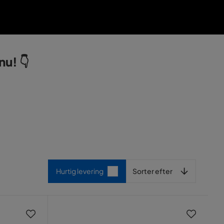
nu! 👇
Sorter efter
Hurtig levering
Sorter efter