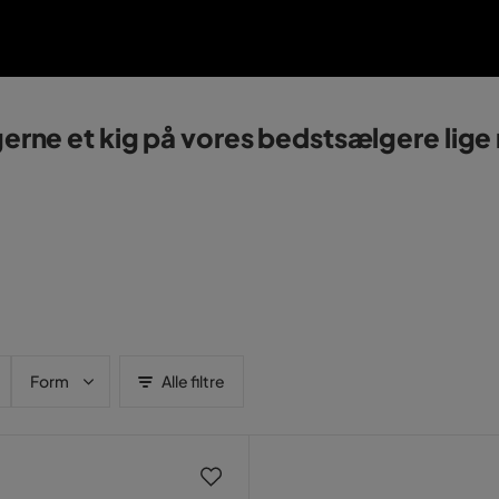
erne et kig på vores bedst­sælgere lige 
Form
Alle filtre