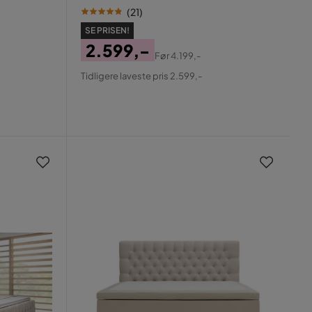
(
21
)
SE PRISEN!
2.599,-
Før
4.199,-
Pris
Original
Tidligere laveste pris 2.599,-
Pris