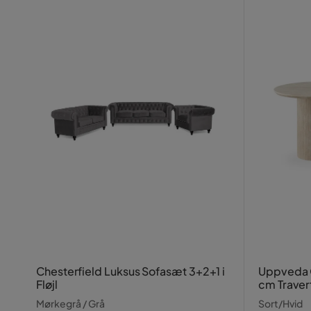
Chesterfield Luksus Sofasæt 3+2+1 i
Uppveda 
Fløjl
cm Traver
Mørkegrå / Grå
Sort/Hvid