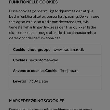
FUNKTIONELLE COOKIES
Disse cookies gør det muligt for hjemmesiden at give
bedre funktionalitet og personlig tilpasning. De kan være
fastlagt af os eller af tredjepartsleverandører, hvis
tjenester vi har tilføjet til vores sider. Hvis du ikke tillader
disse cookies, kan nogle eller alle disse tjenester miste
deres oprindelige funktionalitet.
Funktionelle
www.trademax.dk
cookies
e-customer-key
Tredjepart
7304 Dage
MARKEDSFØRINGSCOOKIES
Disse cookies sættes på vores hjemmeside af vores