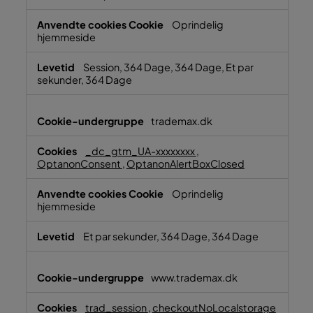
Oprindelig
hjemmeside
Session, 364 Dage, 364 Dage, Et par
sekunder, 364 Dage
trademax.dk
_dc_gtm_UA-xxxxxxxx
,
OptanonConsent
,
OptanonAlertBoxClosed
Oprindelig
hjemmeside
Et par sekunder, 364 Dage, 364 Dage
www.trademax.dk
trad_session
,
checkoutNoLocalstorage