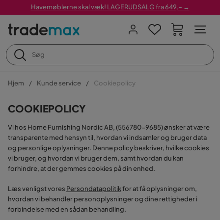
Havemøblerne skal væk! LAGERUDSALG fra 649,- →
Hjem
Kunde service
Cookiepolicy
COOKIEPOLICY
Vi hos Home Furnishing Nordic AB, (556780-9685) ønsker at være
transparente med hensyn til, hvordan vi indsamler og bruger data
og personlige oplysninger. Denne policy beskriver, hvilke cookies
vi bruger, og hvordan vi bruger dem, samt hvordan du kan
forhindre, at der gemmes cookies på din enhed.
Læs venligst vores
Persondatapolitik
for at få oplysninger om,
hvordan vi behandler personoplysninger og dine rettigheder i
forbindelse med en sådan behandling.