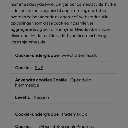
hjemmesides ydeevne. De hjælper os med at vide, hvilke
sider der er mest og mindst populære, og med at se,
hvordan de besøgende navigerer på webstedet. Alle
oplysninger, som disse cookies indsamler, er
aggregerede og derfor anonyme. Hvis du ikke tillader
disse cookies, kan vi ikke vide, hvornår du har besøgt
vores hjemmeside.
Præstationscookies
www.trademax.dk
SNS
Oprindelig
hjemmeside
Session
trademax.dk
_hjAbsoluteSessionInProgress
,