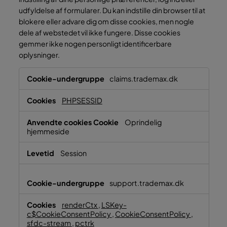
udfyldelse af formularer. Du kan indstille din browser til at
blokere eller advare dig om disse cookies, men nogle
dele af webstedet vil ikke fungere. Disse cookies
gemmer ikke nogen personligt identificerbare
oplysninger.
Vigtige
claims.trademax.dk
cookies
PHPSESSID
Oprindelig
hjemmeside
Session
support.trademax.dk
renderCtx
,
LSKey-
c$CookieConsentPolicy
,
CookieConsentPolicy
,
sfdc-stream
,
pctrk