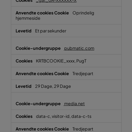
_gat_UA-XXXXXX-X
Oprindelig
hjemmeside
Et par sekunder
pubmatic.com
KRTBCOOKIE_xxxx, PugT
Tredjepart
29 Dage, 29 Dage
media.net
data-c, visitor-id, data-c-ts
Tredjepart