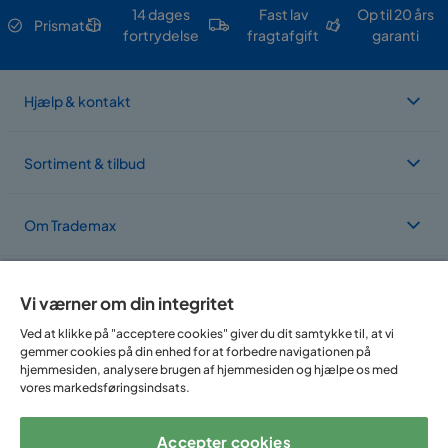
14 dages
Fast lav
Op til 20 års
Prismatch
fortrydelse
fragtafgift
garanti
Hjælp & kontakt
Sortiment & tilbud
Om Trademax
Vi findes i flere forskellige lande
Vi værner om din integritet
Ved at klikke på "acceptere cookies" giver du dit samtykke til, at vi
gemmer cookies på din enhed for at forbedre navigationen på
hjemmesiden, analysere brugen af hjemmesiden og hjælpe os med
vores markedsføringsindsats.
Accepter cookies