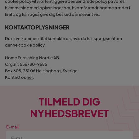
cookie policy vil vi offentliggøre den ændrede policy på vores
hjemmeside med oplysninger om, hvornår ændringerne træder i
kraft, og kan også give dig besked på relevant vis.
KONTAKTOPLYSNINGER
Du er velkommen til at kontakte os, hvis du har spørgsmål om
denne cookie policy.
Home Furnishing Nordic AB
Org.nr: 556780-9685
Box 605, 251 06 Helsingborg, Sverige
Kontakt os
her
.
TILMELD DIG
NYHEDSBREVET
E-mail