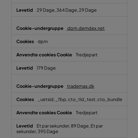
29 Dage, 364 Dage, 29 Dage
dpm.demdex.net
dpm
Tredjepart
179 Dage
trademax.dk
_uetsid, _fbp, cto_tld_test, cto_bundle
Tredjepart
Et par sekunder, 89 Dage, Et par
sekunder, 395 Dage