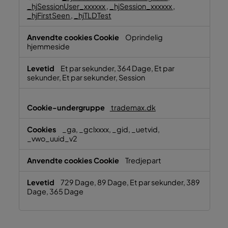
_hjSessionUser_xxxxxx
,
_hjSession_xxxxxx
,
_hjFirstSeen
,
_hjTLDTest
Oprindelig
hjemmeside
Et par sekunder, 364 Dage, Et par
sekunder, Et par sekunder, Session
trademax.dk
_ga, _gclxxxx, _gid, _uetvid,
_vwo_uuid_v2
Tredjepart
729 Dage, 89 Dage, Et par sekunder, 389
Dage, 365 Dage