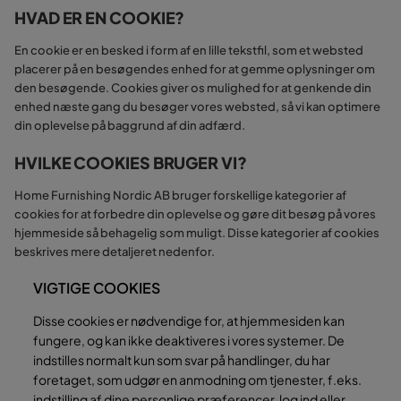
HVAD ER EN COOKIE?
En cookie er en besked i form af en lille tekstfil, som et websted
placerer på en besøgendes enhed for at gemme oplysninger om
den besøgende. Cookies giver os mulighed for at genkende din
enhed næste gang du besøger vores websted, så vi kan optimere
din oplevelse på baggrund af din adfærd.
HVILKE COOKIES BRUGER VI?
Home Furnishing Nordic AB bruger forskellige kategorier af
cookies for at forbedre din oplevelse og gøre dit besøg på vores
hjemmeside så behagelig som muligt. Disse kategorier af cookies
beskrives mere detaljeret nedenfor.
VIGTIGE COOKIES
Disse cookies er nødvendige for, at hjemmesiden kan
fungere, og kan ikke deaktiveres i vores systemer. De
indstilles normalt kun som svar på handlinger, du har
foretaget, som udgør en anmodning om tjenester, f.eks.
indstilling af dine personlige præferencer, log ind eller