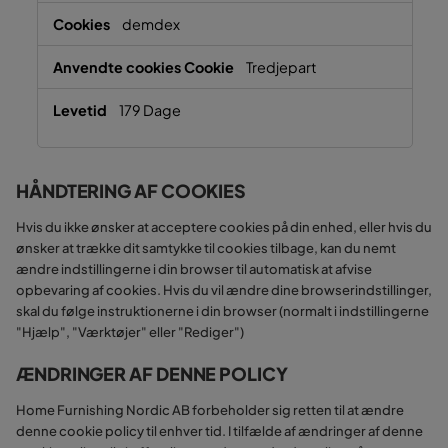
demdex
Tredjepart
179 Dage
HÅNDTERING AF COOKIES
Hvis du ikke ønsker at acceptere cookies på din enhed, eller hvis du
ønsker at trække dit samtykke til cookies tilbage, kan du nemt
ændre indstillingerne i din browser til automatisk at afvise
opbevaring af cookies. Hvis du vil ændre dine browserindstillinger,
skal du følge instruktionerne i din browser (normalt i indstillingerne
"Hjælp", "Værktøjer" eller "Rediger")
ÆNDRINGER AF DENNE POLICY
Home Furnishing Nordic AB forbeholder sig retten til at ændre
denne cookie policy til enhver tid. I tilfælde af ændringer af denne