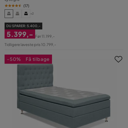
(
17
)
+2
DU SPARER:
5.400,-
5.399,-
Før
11.199,-
Nedsat
Original
Tidligere laveste pris 10.799,-
Pris
Pris
-50%
Få tilbage