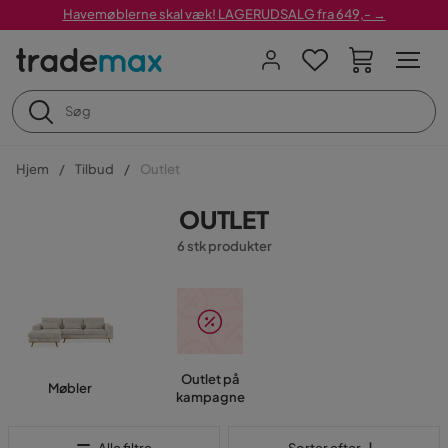
Havemøblerne skal væk! LAGERUDSALG fra 649,- →
Hjem
Tilbud
Outlet
OUTLET
6 stk produkter
Outlet på
Møbler
kampagne
Sorter efter