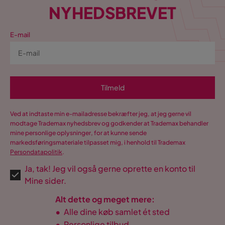
NYHEDSBREVET
E-mail
Tilmeld
Ved at indtaste min e-mailadresse bekræfter jeg, at jeg gerne vil
modtage Trademax nyhedsbrev og godkender at Trademax behandler
mine personlige oplysninger, for at kunne sende
markedsføringsmateriale tilpasset mig, i henhold til Trademax
Persondatapolitik
.
Ja, tak! Jeg vil også gerne oprette en konto til
Mine sider.
Alt dette og meget mere:
•
Alle dine køb samlet ét sted
•
Personlige tilbud