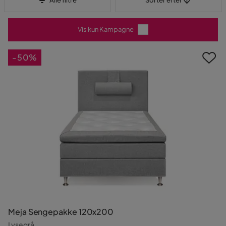
Alle filtre
Sorter efter
Vis kun Kampagne
-50%
Meja Sengepakke 120x200
Lysegrå