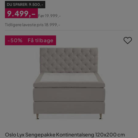
DU SPARER:
9.500,-
9.499,-
Før
19.999,-
Nedsat
Original
Tidligere laveste pris 18.999,-
Pris
Pris
-50%
Få tilbage
Oslo Lyx Sengepakke Kontinentalseng 120x200 cm