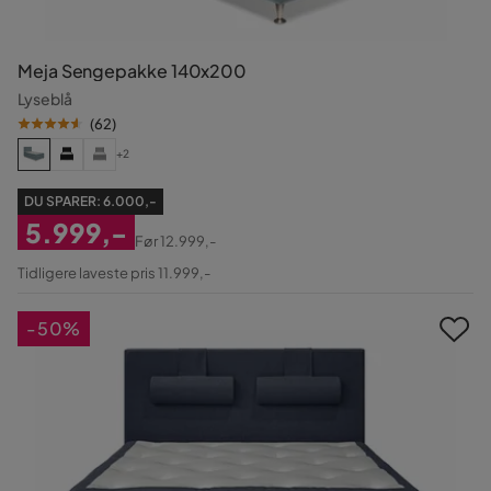
Meja Sengepakke 140x200
Lyseblå
(
62
)
+2
DU SPARER:
6.000,-
5.999,-
Før
12.999,-
Nedsat
Original
Tidligere laveste pris 11.999,-
Pris
Pris
-50%