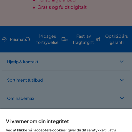
•
Gratis og fuldt digitalt
14 dages
Fast lav
Op til 20 års
Prismatch
fortrydelse
fragtafgift
garanti
Hjælp & kontakt
Sortiment & tilbud
Om Trademax
Vi findes i flere forskellige lande
Vi værner om din integritet
Ved at klikke på "acceptere cookies" giver du dit samtykke til, at vi