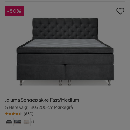
Pris
Pris
-50%
Joluma Sengepakke Fast/Medium
(+Flere valg) 180x200 cm Mørkegrå
(
630
)
+5