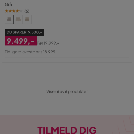
Grå
(
6
)
DU SPARER:
9.500,-
9.499,-
Før
19.999,-
Nedsat
Original
Tidligere laveste pris 18.999,-
Pris
Pris
Viser
6
av
6
produkter
TILMELD DIG