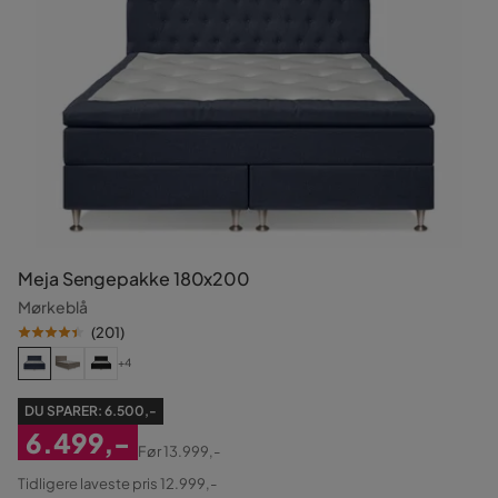
Meja Sengepakke 180x200
Mørkeblå
(
201
)
+4
DU SPARER:
6.500,-
6.499,-
Før
13.999,-
Nedsat
Original
Tidligere laveste pris 12.999,-