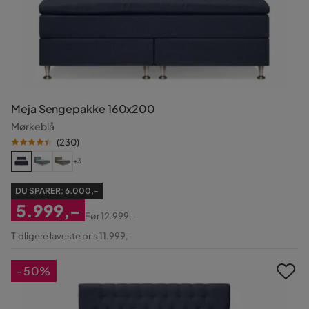
Meja Sengepakke 160x200
Mørkeblå
(
230
)
+3
DU SPARER:
6.000,-
5.999,-
Før
12.999,-
Nedsat
Original
Tidligere laveste pris 11.999,-
Pris
Pris
-50%