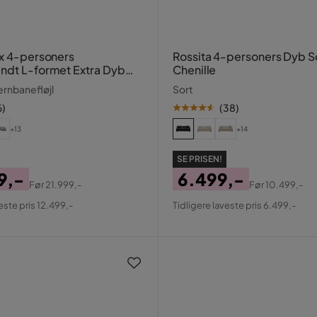
yx 4-personers
Rossita 4-personers Dyb So
ndt L-formet Extra Dyb
Chenille
gsofa i Manchester
rnbanefløjl
Sort
6
)
(
38
)
+13
+14
SE PRISEN!
9,-
6.499,-
Før
21.999,-
Før
10.499,-
al
Pris
Original
este pris 12.499,-
Tidligere laveste pris 6.499,-
Pris