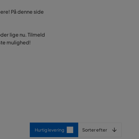
gere! På denne side
der lige nu. Tilmeld
æste mulighed!
Sorter efter
Hurtig levering
Sorter efter