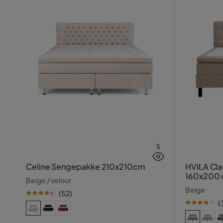
5
Celine Sengepakke 210x210cm
HVILA Cla
160x200 
Beige / velour
ternet se
Beige
(
52
)
(