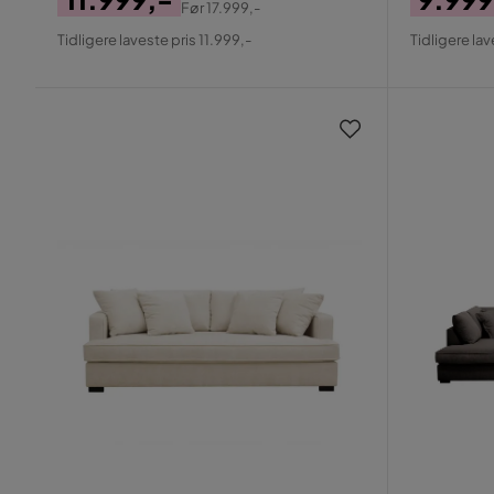
Før
17.999,-
Pris
Original
Pris
Origin
Tidligere laveste pris 11.999,-
Tidligere lav
Pris
Pris