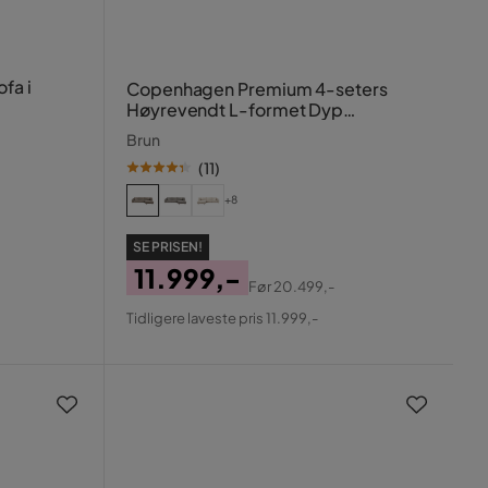
fa i
Copenhagen Premium 4-seters
Høyrevendt L-formet Dyp
Sjeselongsofa i Chenille
Brun
(
11
)
+8
SE PRISEN!
11.999,-
Før
20.499,-
Pris
Original
Tidligere laveste pris 11.999,-
Pris