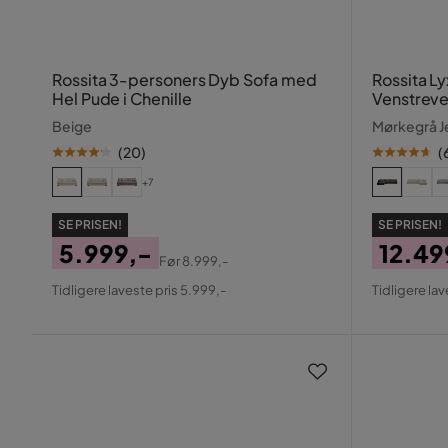
Rossita 3-personers Dyb Sofa med
Rossita L
Hel Pude i Chenille
Venstreve
Chaiselon
Beige
Mørkegrå Je
(
20
)
(
+7
SE PRISEN!
SE PRISEN!
5.999,-
12.49
Før
8.999,-
Pris
Original
Pris
Origin
Tidligere laveste pris 5.999,-
Tidligere lav
Pris
Pris