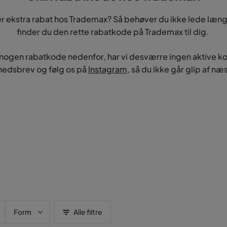
er ekstra rabat hos Trademax? Så behøver du ikke lede læn
finder du den rette rabatkode på Trademax til dig.
 nogen rabatkode nedenfor, har vi desværre ingen aktive ko
hedsbrev og følg os på
Instagram
, så du ikke går glip af n
Form
Alle filtre