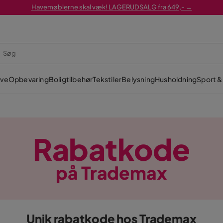
Havemøblerne skal væk! LAGERUDSALG fra 649,- →
ve
Opbevaring
Boligtilbehør
Tekstiler
Belysning
Husholdning
Sport & 
Rabatkode
på Trademax
Unik rabatkode hos Trademax