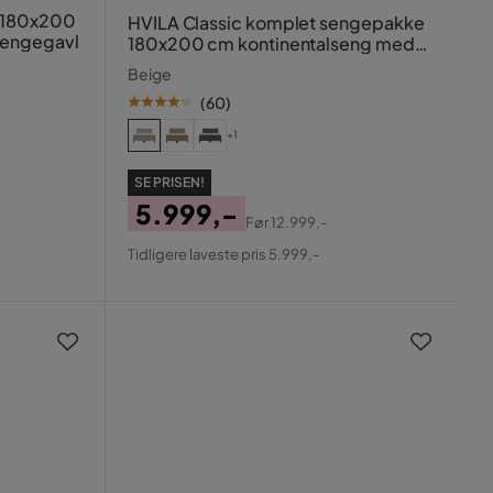
 180x200
HVILA Classic komplet sengepakke
Sengegavl
180x200 cm kontinentalseng med
diamant-sengegavl
Beige
(
60
)
+1
SE PRISEN!
5.999,-
Før
12.999,-
Pris
Original
Tidligere laveste pris 5.999,-
Pris