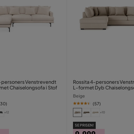
-personers Venstrevendt
Rossita 4-personers Venst
met Chaiselongsofa i Stof
L-formet Dyb Chaiselongso
Beige
130
)
(
57
)
+12
+10
SE PRISEN!
,-
9.999,-