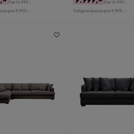
Før
14.999,-
Før
14.999,-
al
Pris
Original
este pris 9.999,-
Tidligere laveste pris 9.999,-
Pris