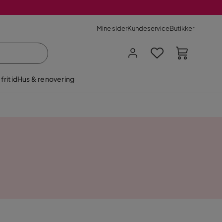
Mine sider
Kundeservice
Butikker
fritid
Hus & renovering