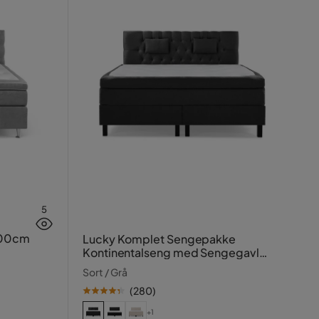
5
200cm
Lucky Komplet Sengepakke
Kontinentalseng med Sengegavl
180x200 cm
Sort / Grå
(
280
)
+1