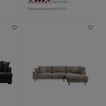
7.999,-
Før
13.499,-
Pris
Original
Tidligere laveste pris 7.999,-
Pris