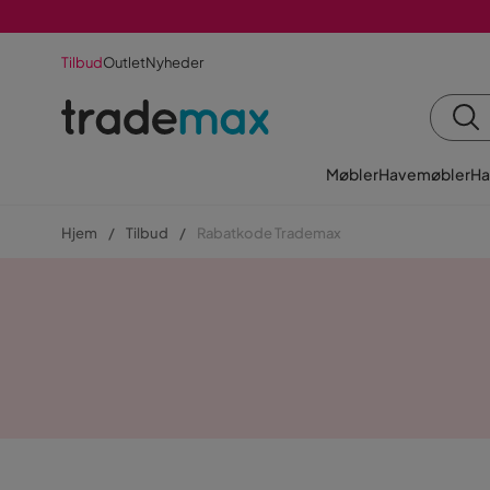
Tilbud
Outlet
Nyheder
Møbler
Havemøbler
Ha
Hjem
Tilbud
Rabatkode Trademax