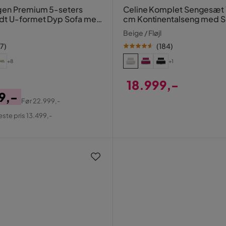
en Premium 5-seters
Celine Komplet Sengesæt
dt U-formet Dyp Sofa med
cm Kontinentalseng med 
jeselong i Stof
Beige / Fløjl
17
)
(
184
)
+8
+1
18.999,-
9,-
Pris
Før
22.999,-
al
este pris 13.499,-