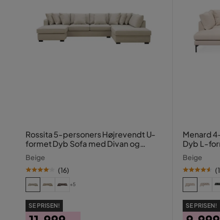
Rossita 5-personers Højrevendt U-
Menard 4
formet Dyb Sofa med Divan og
Dyb L-for
Chaiselong i Stof
Beige
Beige
(
16
)
(
+5
SE PRISEN!
SE PRISEN!
11.999,-
9.999