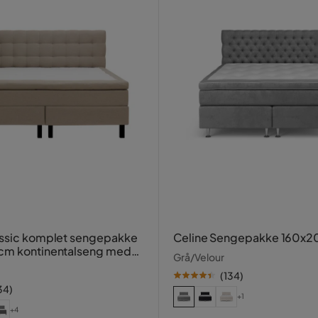
ssic komplet sengepakke
Celine Sengepakke 160x
cm kontinentalseng med
Grå/Velour
ngegavl
(
134
)
34
)
+1
+4