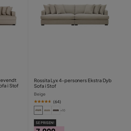
revendt
Rossita Lyx 4-personers Ekstra Dyb
fa i Stof
Sofa i Stof
Beige
(
64
)
+10
SE PRISEN!