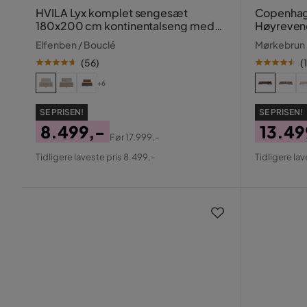
HVILA Lyx komplet sengesæt
Copenhag
180x200 cm kontinentalseng med
Høyreven
knappolstret sengegavl i bouclé
Divan og S
Elfenben / Bouclé
Mørkebrun
(
56
)
(
+6
SE PRISEN!
SE PRISEN!
8.499,-
13.49
Før
17.999,-
Pris
Original
Pris
Origin
Tidligere laveste pris 8.499,-
Tidligere lav
Pris
Pris