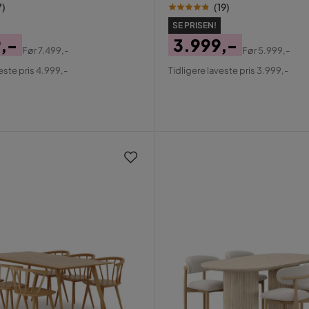
7
)
(
19
)
SE PRISEN!
,-
3.999,-
Før
7.499,-
Før
5.999,-
al
Pris
Original
este pris 4.999,-
Tidligere laveste pris 3.999,-
Pris