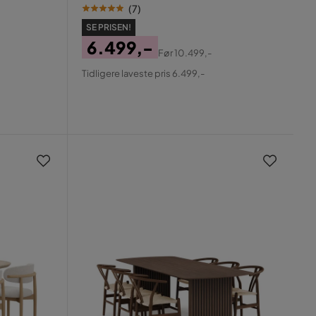
(
7
)
SE PRISEN!
6.499,-
Før
10.499,-
Pris
Original
Tidligere laveste pris 6.499,-
Pris