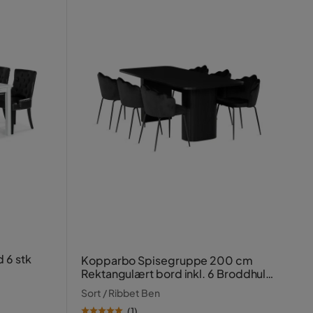
 6 stk
Kopparbo Spisegruppe 200 cm
Rektangulært bord inkl. 6 Broddhult
Stole
Sort / Ribbet Ben
(
1
)