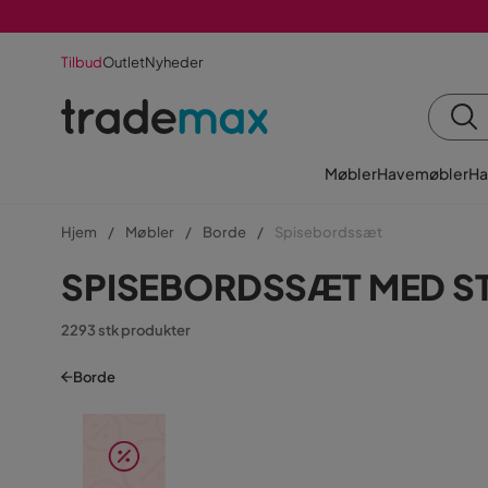
Tilbud
Outlet
Nyheder
Møbler
Havemøbler
Ha
Hjem
Møbler
Borde
Spisebordssæt
SPISEBORDSSÆT MED ST
2293 stk produkter
Borde