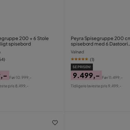
egruppe 200 + 6 Stole
Peyra Spisegruppe 200 c
igt spisebord
spisebord med 6 Dastoori
Spisestole
n
Valnød
54
)
(
1
)
SE PRISEN!
,-
9.499,-
Før
10.999,-
Før
11.499,-
al
Pris
Original
este pris 8.499,-
Tidligere laveste pris 9.499,-
Pris