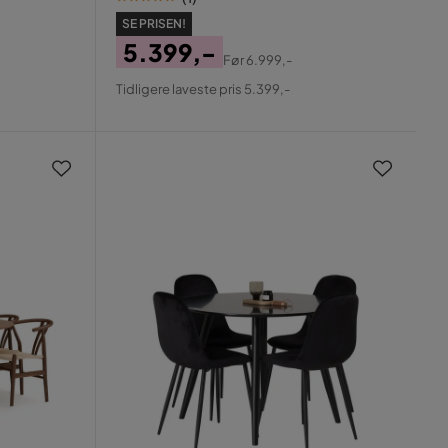
SE PRISEN!
5.399,-
Før
6.999,-
Pris
Original
Tidligere laveste pris 5.399,-
Pris