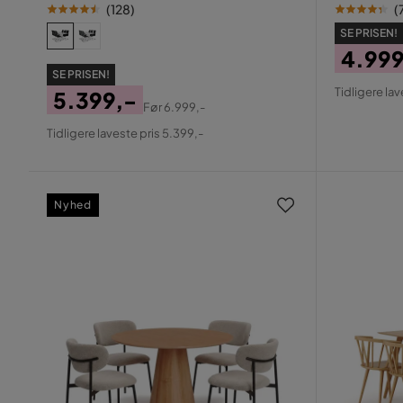
(
128
)
(
SE PRISEN!
4.999
SE PRISEN!
Pris
Origin
Tidligere lav
5.399,-
Pris
Før
6.999,-
Pris
Original
Tidligere laveste pris 5.399,-
Pris
Nyhed