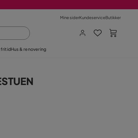
Mine sider
Kundeservice
Butikker
fritid
Hus & renovering
ESTUEN