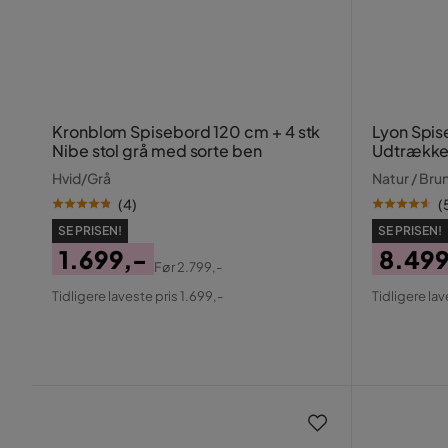
Kronblom Spisebord 120 cm + 4 stk
Lyon Spis
Nibe stol grå med sorte ben
Udtrækkel
Hvid/Grå
Natur / Bru
(
4
)
(
SE PRISEN!
SE PRISEN!
1.699,-
8.499
Før
2.799,-
Pris
Original
Pris
Origin
Tidligere laveste pris 1.699,-
Tidligere lav
Pris
Pris