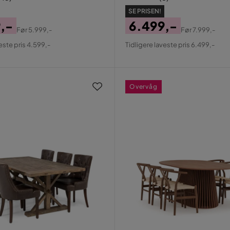
SE PRISEN!
,-
6.499,-
Før
5.999,-
Før
7.999,-
al
Pris
Original
este pris 4.599,-
Tidligere laveste pris 6.499,-
Pris
Overvåg