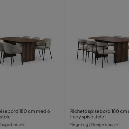
pisebord 180 cm med 6
Richeto spisebord 180 cm
estole
Lucy spisestole
 Taupe bouclé
Røget eg / Greige bouclé