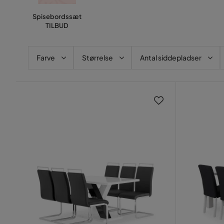
Spisebordssæt
TILBUD
Farve
Størrelse
Antal siddepladser