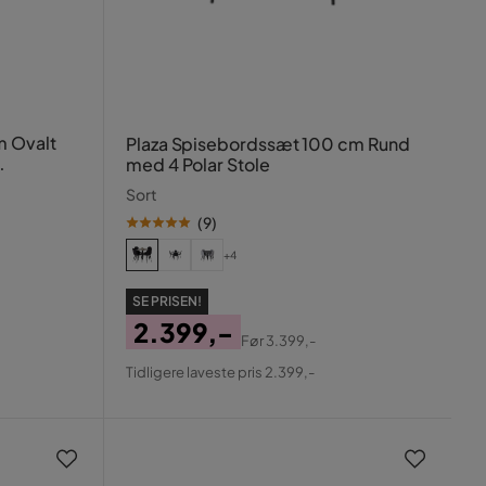
m Ovalt
Plaza Spisebordssæt 100 cm Rund
med 4 Polar Stole
Sort
(
9
)
+4
SE PRISEN!
2.399,-
Før
3.399,-
Pris
Original
Tidligere laveste pris 2.399,-
Pris