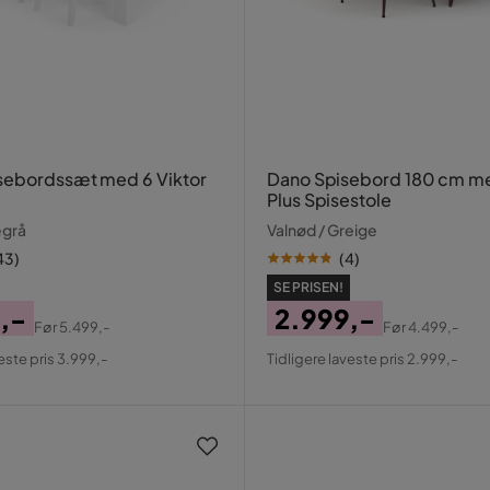
sebordssæt med 6 Viktor
Dano Spisebord 180 cm m
Plus Spisestole
egrå
Valnød / Greige
43
)
(
4
)
SE PRISEN!
,-
2.999,-
Før
5.499,-
Før
4.499,-
al
Pris
Original
este pris 3.999,-
Tidligere laveste pris 2.999,-
Pris