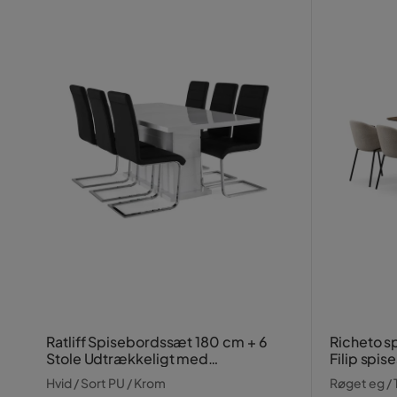
Ratliff Spisebordssæt 180 cm + 6
Richeto s
Stole Udtrækkeligt med
Filip spis
Tillægsplade
Hvid / Sort PU / Krom
Røget eg /