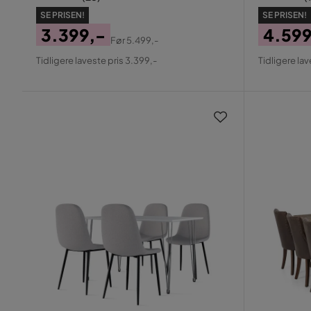
SE PRISEN!
SE PRISEN!
3.399,-
4.599
Før
5.499,-
Pris
Original
Pris
Origin
Tidligere laveste pris 3.399,-
Tidligere lav
Pris
Pris