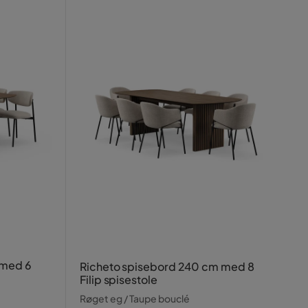
 med 6
Richeto spisebord 240 cm med 8
Filip spisestole
Røget eg / Taupe bouclé