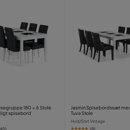
isegruppe 180 + 6 Stole
Jasmin Spisebordssæt med
igt spisebord
Tuva Stole
Hvid/Sort Vintage
145
)
(
8
)