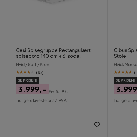
Cesi Spisegruppe Rektangulært
Cibus Spi
spisebord 140 cm + 6 Isoda
Stole
Læderstole
Hvid / Sort / Krom
Hvid/Mørk
(
15
)
(
SE PRISEN!
SE PRISEN!
3.999,-
3.999
Før
5.499,-
Pris
Original
Pris
Origin
Tidligere laveste pris 3.999,-
Tidligere lav
Pris
Pris