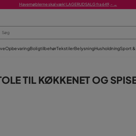
Havemøblerne skal væk! LAGERUDSALG fra 649,- →
ve
Opbevaring
Boligtilbehør
Tekstiler
Belysning
Husholdning
Sport & 
OLE TIL KØKKENET OG SPIS