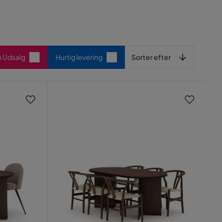
Sorter efter
n Udsalg
Hurtig levering
Sorter efter