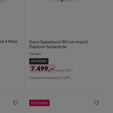
ed 4 Nibe
Dano Spisebord 180 cm med 6
Dastoori Spisestole
Valnød
SE PRISEN!
7.499,-
Før
8.999,-
Pris
Original
Tidligere laveste pris 7.499,-
Pris
Få tilbage