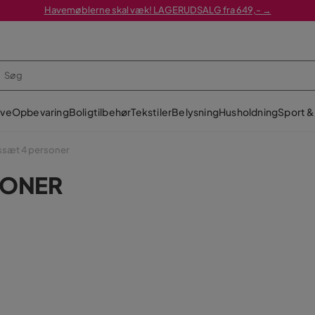
Havemøblerne skal væk! LAGERUDSALG fra 649,- →
ve
Opbevaring
Boligtilbehør
Tekstiler
Belysning
Husholdning
Sport & 
sæt 4 personer
SONER