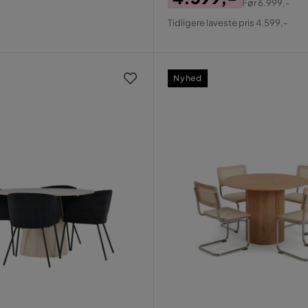
Før
6.999,-
Pris
Original
Tidligere laveste pris 4.599,-
Pris
Nyhed