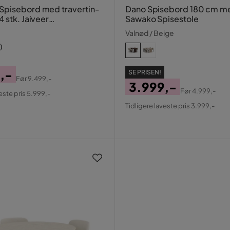
pisebord med travertin-
Dano Spisebord 180 cm m
 stk. Jaiveer
Sawako Spisestole
sstole
Valnød / Beige
)
,-
SE PRISEN!
Før
9.499,-
3.999,-
al
Før
4.999,-
este pris 5.999,-
Pris
Original
Tidligere laveste pris 3.999,-
Pris