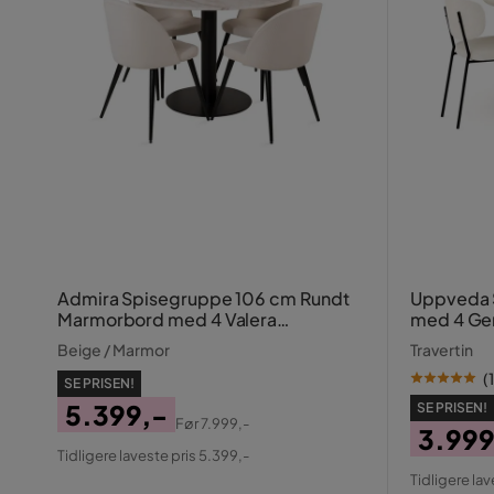
Admira Spisegruppe 106 cm Rundt
Uppveda 
Marmorbord med 4 Valera
med 4 Ge
Spisestole
Beige / Marmor
Travertin
(
1
SE PRISEN!
5.399,-
SE PRISEN!
Før
7.999,-
3.999
Pris
Original
Tidligere laveste pris 5.399,-
Pris
Origin
Pris
Tidligere lav