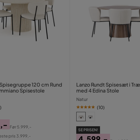
Spisegruppe 120 cm Rund
Lanzo Rundt Spisesæt i Tr
mmiano Spisestole
med 4 Edina Stole
Natur
)
(
10
)
,-
Før
5.999,-
SE PRISEN!
al
este pris 3.999,-
4.599,-