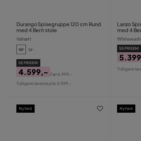
Durango Spisegruppe 120 cm Rund
Lanzo Spi
med 4 Berit stole
med 4 Beri
Valnøtt
Whitewash
SE PRISEN!
5.399
SE PRISEN!
Pris
Origin
Tidligere lav
4.599,-
Pris
Før
6.999,-
Pris
Original
Tidligere laveste pris 4.599,-
Pris
Nyhed
Nyhed