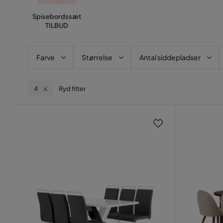
Spisebordssæt
TILBUD
Farve
Størrelse
Antal siddepladser
4
Ryd filter