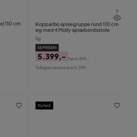
7
d 110 cm
Kopparbo spisegruppe rund 110 cm
eg med 4 Molly spisebordsstole
Eg
SE PRISEN!
5.399,-
Før
6.499,-
Pris
Original
Tidligere laveste pris 5.399,-
Pris
Nyhed