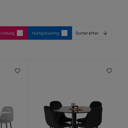
Sorter efter
n Udsalg
Hurtig levering
Sorter efter