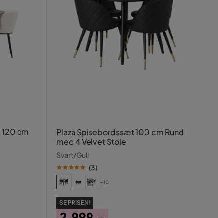
æ 120 cm
Plaza Spisebordssæt 100 cm Rund
med 4 Velvet Stole
Svart/Gull
(
3
)
+10
SE PRISEN!
2.999,-