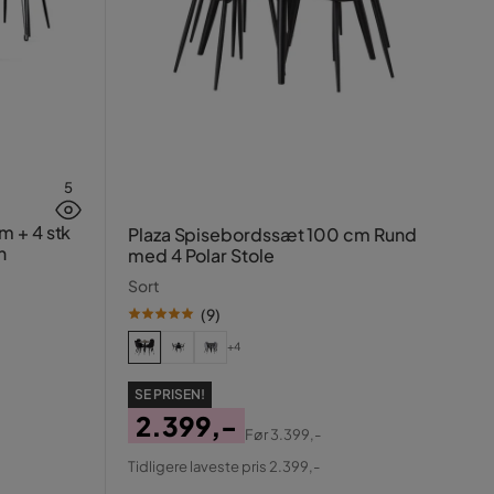
5
 + 4 stk
Plaza Spisebordssæt 100 cm Rund
n
med 4 Polar Stole
Sort
(
9
)
+4
SE PRISEN!
2.399,-
Før
3.399,-
Pris
Original
Tidligere laveste pris 2.399,-
Pris