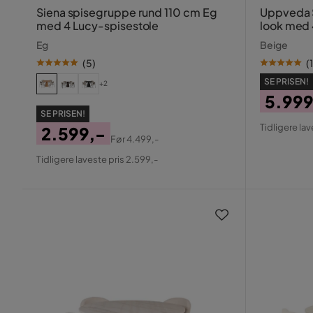
Siena spisegruppe rund 110 cm Eg
Uppveda S
med 4 Lucy-spisestole
look med 4
Spisebord
Eg
Beige
(
5
)
(
1
SE PRISEN!
+2
5.999
SE PRISEN!
Pris
Origin
Tidligere lav
2.599,-
Pris
Før
4.499,-
Pris
Original
Tidligere laveste pris 2.599,-
Pris