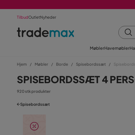
Tilbud
Outlet
Nyheder
Møbler
Havemøbler
Ha
Hjem
Møbler
Borde
Spisebordssæt
Spisebords
SPISEBORDSSÆT 4 PER
920 stk produkter
Spisebordssæt