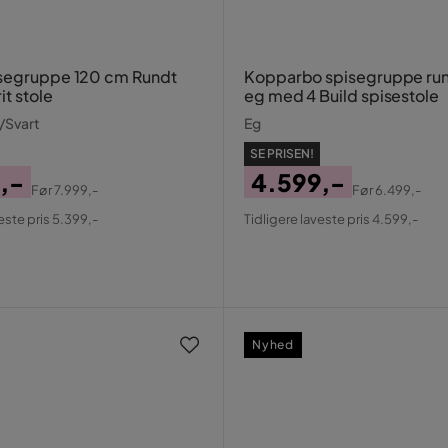
segruppe 120 cm Rundt
Kopparbo spisegruppe run
t stole
eg med 4 Build spisestole
/Svart
Eg
SE PRISEN!
,-
4.599,-
Før
7.999,-
Før
6.499,-
al
Pris
Original
este pris 5.399,-
Tidligere laveste pris 4.599,-
Pris
Nyhed