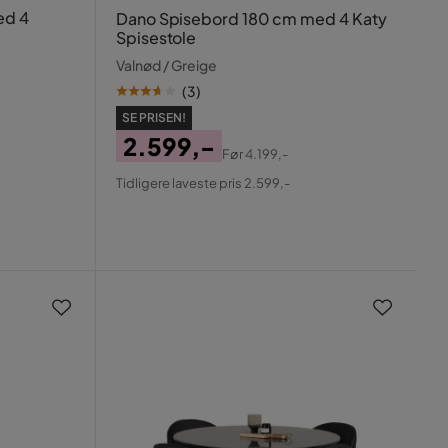
ed 4
Dano Spisebord 180 cm med 4 Katy
Spisestole
Valnød / Greige
(
3
)
SE PRISEN!
2.599,-
Før
4.199,-
Pris
Original
Tidligere laveste pris 2.599,-
Pris