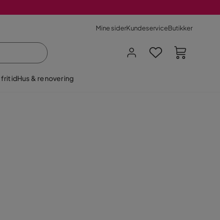
Mine sider
Kundeservice
Butikker
fritid
Hus & renovering