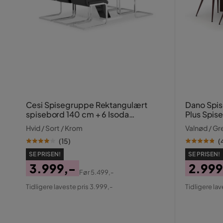
Cesi Spisegruppe Rektangulært
Dano Spi
spisebord 140 cm + 6 Isoda
Plus Spise
Læderstole
Hvid / Sort / Krom
Valnød / Gr
(
15
)
(
SE PRISEN!
SE PRISEN!
3.999,-
2.999
Før
5.499,-
Pris
Original
Pris
Origin
Tidligere laveste pris 3.999,-
Tidligere lav
Pris
Pris