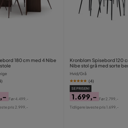
sebord 180 cm med 4 Nibe
Kronblom Spisebord 120 cm
stole
Nibe stol grå med sorte be
eige
Hvid/Grå
4
)
(
4
)
SE PRISEN!
,-
1.699,-
Før
4.499,-
Før
2.799,-
al
Pris
Original
este pris 2.999,-
Tidligere laveste pris 1.699,-
Pris