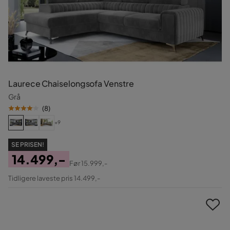
Laurece Chaiselongsofa Venstre
Grå
(
8
)
+9
SE PRISEN!
14.499,-
Før
15.999,-
Pris
Original
Tidligere laveste pris 14.499,-
Pris