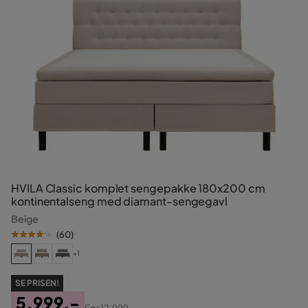
HVILA Classic komplet sengepakke 180x200 cm
kontinentalseng med diamant-sengegavl
Beige
(
60
)
+1
SE PRISEN!
5.999,-
Før
12.999,-