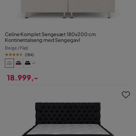
Celine Komplet Sengesæt 180x200 cm
Kontinentalseng med Sengegavl
Beige / Fløjl
(
184
)
+1
18.999,-
Pris