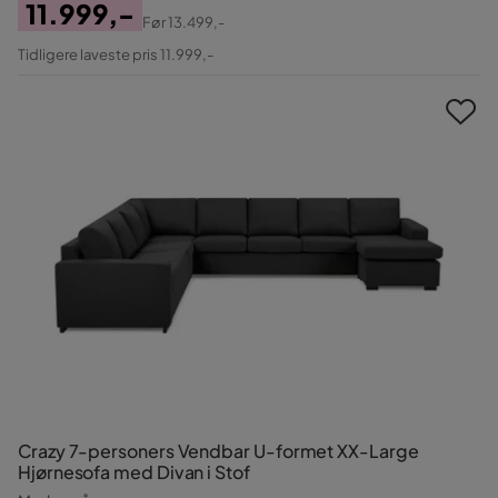
11.999,-
Før
13.499,-
Pris
Original
Tidligere laveste pris 11.999,-
Pris
Crazy 7-personers Vendbar U-formet XX-Large
Hjørnesofa med Divan i Stof