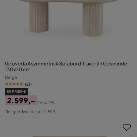
Uppveda Asymmetrisk Sofabord Travertin Udseende
130x70 cm
Beige
(
21
)
SE PRISEN!
2.599,-
Før
4.199,-
Pris
Original
Tidligere laveste pris 2.599,-
Pris