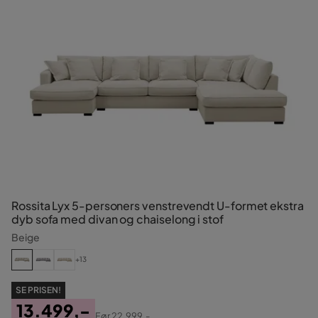
Rossita Lyx 5-personers venstrevendt U-formet ekstra
dyb sofa med divan og chaiselong i stof
Beige
+13
SE PRISEN!
13.499,-
Før
22.999,-