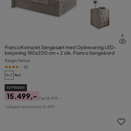
5
Franco Komplet Sengesæt med Opbevaring LED-
belysning 180x200 cm + 2 stk. Franco Sengebord
Beige/Velour
(
1
)
SE PRISEN!
15.499,-
Før
18.999,-
Pris
Original
Tidligere laveste pris 15.499,-
Pris