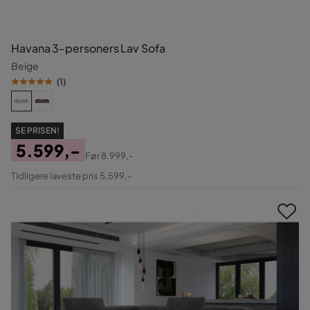
Havana 3-personers Lav Sofa
Beige
(
1
)
SE PRISEN!
5.599,-
Før
8.999,-
Pris
Original
Tidligere laveste pris 5.599,-
Pris