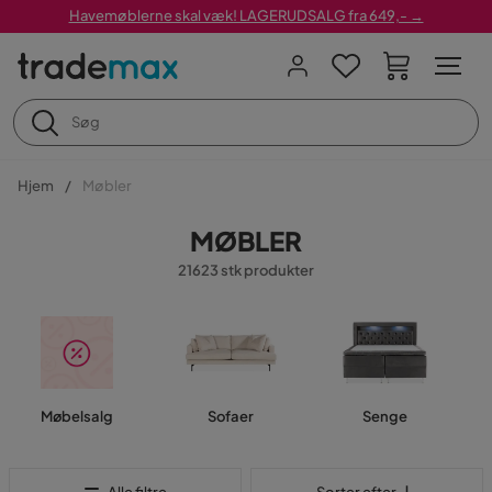
Havemøblerne skal væk! LAGERUDSALG fra 649,- →
Hjem
Møbler
MØBLER
21623 stk produkter
Møbelsalg
Sofaer
Senge
Sorter efter