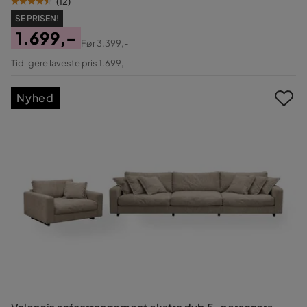
(
12
)
SE PRISEN!
1.699,-
Før
3.399,-
Pris
Original
Tidligere laveste pris 1.699,-
Pris
Nyhed