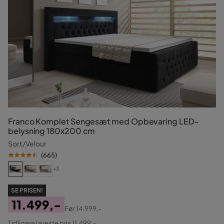
Franco Komplet Sengesæt med Opbevaring LED-
belysning 180x200 cm
Sort/Velour
(
665
)
+3
SE PRISEN!
11.499,-
Før
14.999,-
Pris
Original
Tidligere laveste pris 11.499,-