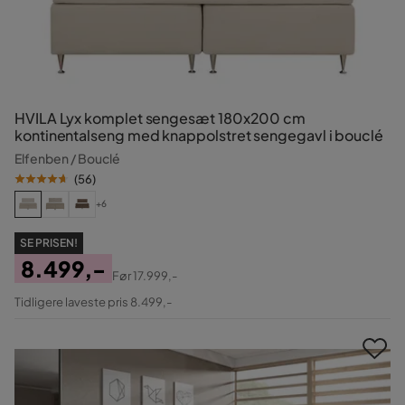
HVILA Lyx komplet sengesæt 180x200 cm
kontinentalseng med knappolstret sengegavl i bouclé
Elfenben / Bouclé
(
56
)
+6
SE PRISEN!
8.499,-
Før
17.999,-
Pris
Original
Tidligere laveste pris 8.499,-
Pris