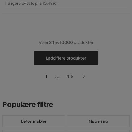
Pris
Original
Tidligere laveste pris 10.499,-
Pris
Viser
24
av
10000
produkter
Ladd flere produkter
...
1
416
Populære filtre
Beton møbler
Møbelsalg