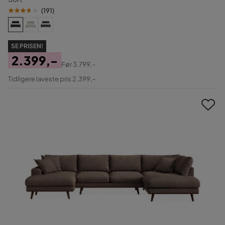
(
191
)
SE PRISEN!
2.399,-
Før
3.799,-
Pris
Original
Tidligere laveste pris 2.399,-
Pris