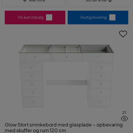
Alle filtre
Sorter efter
Vis kun Udsalg
Hurtig levering
21
Glow Stort sminkebord med glasplade – opbevaring
med skuffer og rum 120 cm