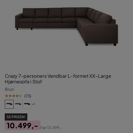
Crazy 7-personers Vendbar L-formet XX-Large
Hjørnesofa i Stof
Brun
(
73
)
+4
SE PRISEN!
10.499,-
Før
13.499,-