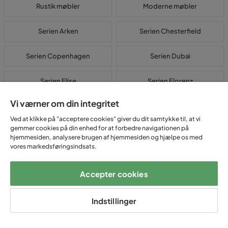
Rustik møbler
Moderne møbler
Serien Arken
Serien Chesterfield
Serien Copenhagen
Serien Dubai
Serien Elise
Serien Florenz
Vi værner om din integritet
Serien Menard
Serien Ocean
Ved at klikke på "acceptere cookies" giver du dit samtykke til, at vi
gemmer cookies på din enhed for at forbedre navigationen på
Serien Optus
Serien Peppe
hjemmesiden, analysere brugen af hjemmesiden og hjælpe os med
vores markedsføringsindsats.
Serien Trend
Teak møbler
Accepter cookies
Billige møbler til alle rum – Kvalitet og komfort
Indstillinger
hos Trademax
Hvis du leder efter billige møbler af høj kvalitet online, er Trademax