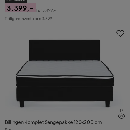
3.399,-
Før
5.499,-
Pris
Original
Tidligere laveste pris 3.399,-
Pris
17
Billingen Komplet Sengepakke 120x200 cm
Sort