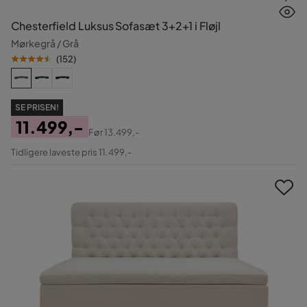
Chesterfield Luksus Sofasæt 3+2+1 i Fløjl
Mørkegrå / Grå
(
152
)
SE PRISEN!
11.499,-
Før
13.499,-
Pris
Original
Tidligere laveste pris 11.499,-
Pris