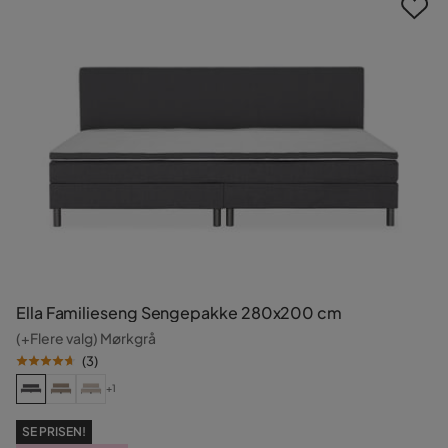
Ella Familieseng Sengepakke 280x200 cm
(+Flere valg) Mørkgrå
(
3
)
+1
SE PRISEN!