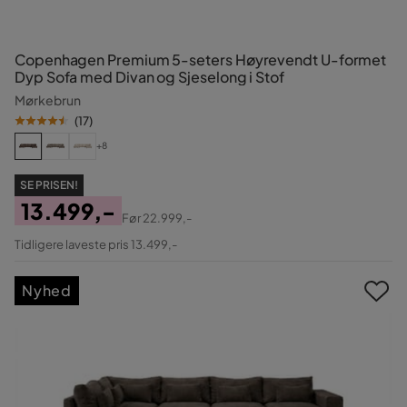
Copenhagen Premium 5-seters Høyrevendt U-formet
Dyp Sofa med Divan og Sjeselong i Stof
Mørkebrun
(
17
)
+8
SE PRISEN!
13.499,-
Før
22.999,-
Pris
Original
Tidligere laveste pris 13.499,-
Pris
Nyhed