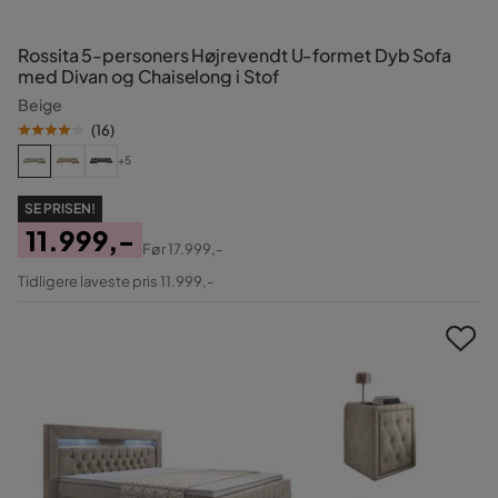
Rossita 5-personers Højrevendt U-formet Dyb Sofa
med Divan og Chaiselong i Stof
Beige
(
16
)
+5
SE PRISEN!
11.999,-
Før
17.999,-
Pris
Original
Tidligere laveste pris 11.999,-
Pris