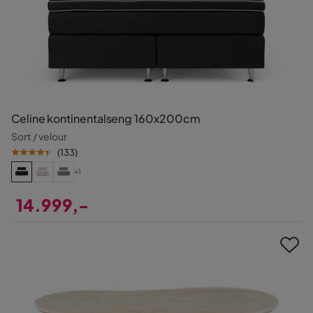
Celine kontinentalseng 160x200cm
Sort / velour
(
133
)
+1
14.999,-
Pris