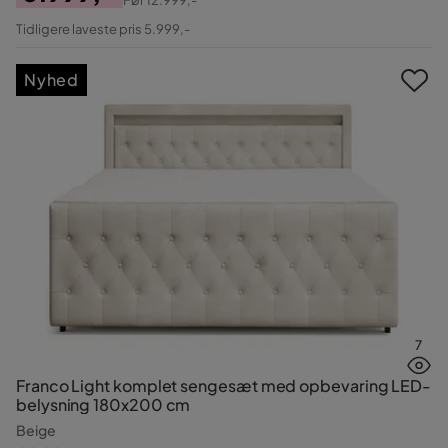
Pris
Original
Tidligere laveste pris 5.999,-
Pris
Nyhed
7
Franco Light komplet sengesæt med opbevaring LED-
belysning 180x200 cm
Beige