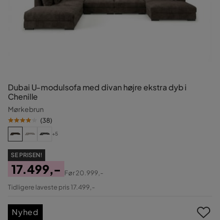
Dubai U-modulsofa med divan højre ekstra dyb i
Chenille
Mørkebrun
(
38
)
+5
SE PRISEN!
17.499,-
Før
20.999,-
Pris
Original
Tidligere laveste pris 17.499,-
Pris
Nyhed