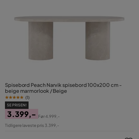
Spisebord Peach Narvik spisebord 100x200 cm -
beige marmorlook / Beige
(
1
)
SE PRISEN!
3.399,-
Før
4.999,-
Pris
Original
Tidligere laveste pris 3.399,-
Pris