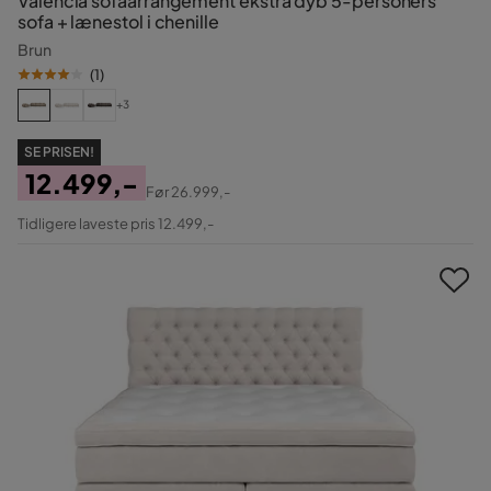
Valencia sofaarrangement ekstra dyb 5-personers
sofa + lænestol i chenille
Brun
(
1
)
+3
SE PRISEN!
12.499,-
Før
26.999,-
Pris
Original
Tidligere laveste pris 12.499,-
Pris