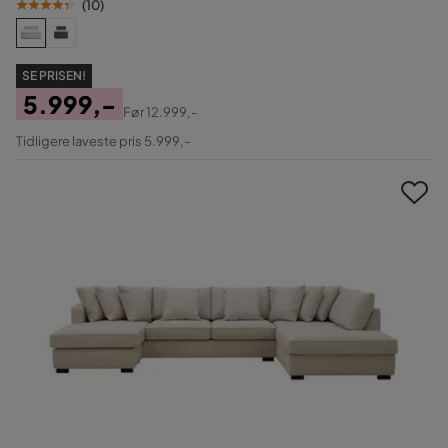
(
10
)
SE PRISEN!
5.999,-
Før
12.999,-
Pris
Original
Tidligere laveste pris 5.999,-
Pris