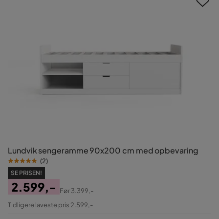
Lundvik sengeramme 90x200 cm med opbevaring
(
2
)
SE PRISEN!
2.599,-
Før
3.399,-
Pris
Original
Tidligere laveste pris 2.599,-
Pris