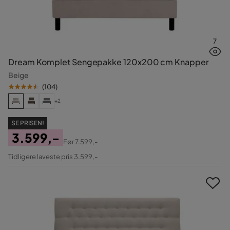
7
Dream Komplet Sengepakke 120x200 cm Knapper
Beige
(
104
)
+2
SE PRISEN!
3.599,-
Før
7.599,-
Pris
Original
Tidligere laveste pris 3.599,-
Pris