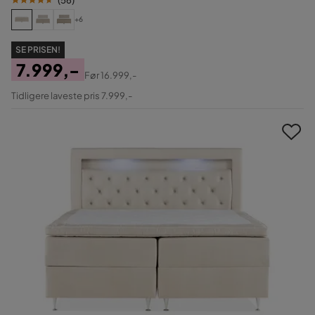
+6
SE PRISEN!
7.999,-
Før
16.999,-
Pris
Original
Tidligere laveste pris 7.999,-
Pris