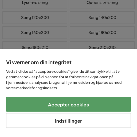
Lyserød seng
Queen size seng
Seng 120x200
Seng 140x200
Seng 160x200
Seng 180x200
Seng 180x210
Seng 210x210
Vi værner om din integritet
Seng 80x200
Seng 90x200
Ved at klikke på "acceptere cookies" giver du dit samtykke til, at vi
gemmer cookies på din enhed for at forbedre navigationen på
Seng TILBUD
Sort seng
hjemmesiden, analysere brugen af hjemmesiden og hjælpe os med
vores markedsføringsindsats.
Træseng
Velour seng
Accepter cookies
Danmarks bedste priser på senge?
Indstillinger
En seng er det møbel, du bruger mest. Otte timer i døgnet, hver nat
hvis du er heldig. Hos os hos Trademax finder du senge, der er blandt