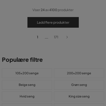
Viser
24
av
4100
produkter
Ladd flere produkter
...
1
171
Populære filtre
105x200 senge
200x200 senge
Beige seng
Grøn seng
Hvid seng
King size seng