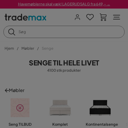
Havemøblerne skal væk! LAGERUDSALG fra 649,- →
Hjem
Møbler
Senge
SENGE TIL HELE LIVET
4100 stk produkter
Møbler
Seng TILBUD
Komplet
Kontinentalsenge