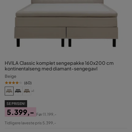
HVILA Classic komplet sengepakke 160x200 cm
kontinentalseng med diamant-sengegavl
Beige
(
60
)
+1
SE PRISEN!
5.399,-
Før
11.199,-
Pris
Original
Tidligere laveste pris 5.399,-
Pris