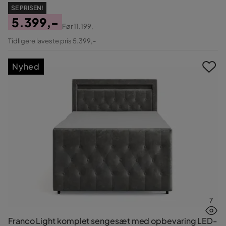
SE PRISEN!
5.399,-
Før
11.199,-
Pris
Original
Tidligere laveste pris 5.399,-
Pris
Nyhed
7
Franco Light komplet sengesæt med opbevaring LED-