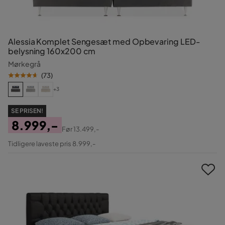
Alessia Komplet Sengesæt med Opbevaring LED-
belysning 160x200 cm
Mørkegrå
(
73
)
+3
SE PRISEN!
8.999,-
Før
13.499,-
Pris
Original
Tidligere laveste pris 8.999,-
Pris