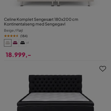
Celine Komplet Sengesæt 180x200 cm
Kontinentalseng med Sengegavl
Beige / Fløjl
(
184
)
+1
18.999,-
Pris