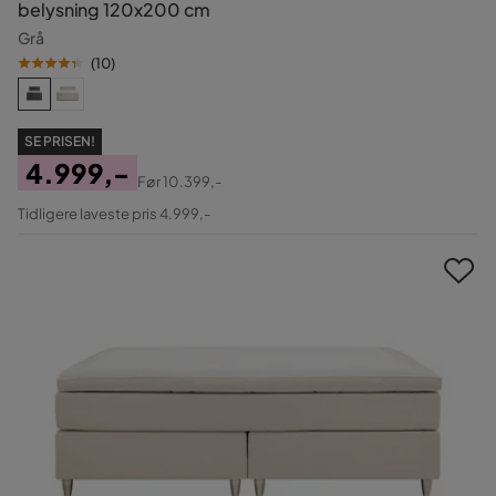
belysning 120x200 cm
Grå
(
10
)
SE PRISEN!
4.999,-
Før
10.399,-
Pris
Original
Tidligere laveste pris 4.999,-
Pris