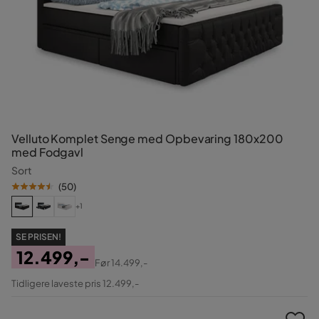
Velluto Komplet Senge med Opbevaring 180x200
med Fodgavl
Sort
(
50
)
+1
SE PRISEN!
12.499,-
Før
14.499,-
Pris
Original
Tidligere laveste pris 12.499,-
Pris