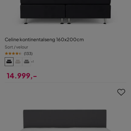
Celine kontinentalseng 160x200cm
Sort / velour
(
133
)
+1
14.999,-
Pris