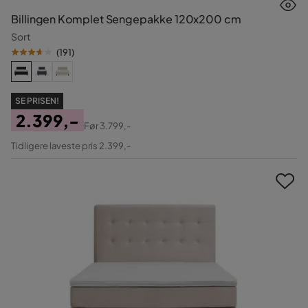
Billingen Komplet Sengepakke 120x200 cm
Sort
(
191
)
SE PRISEN!
2.399,-
Før
3.799,-
Pris
Original
Tidligere laveste pris 2.399,-
Pris