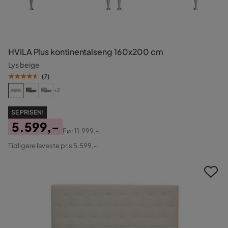
HVILA Plus kontinentalseng 160x200 cm
Lys beige
(
7
)
+2
SE PRISEN!
5.599,-
Før
11.999,-
Pris
Original
Tidligere laveste pris 5.599,-
Pris