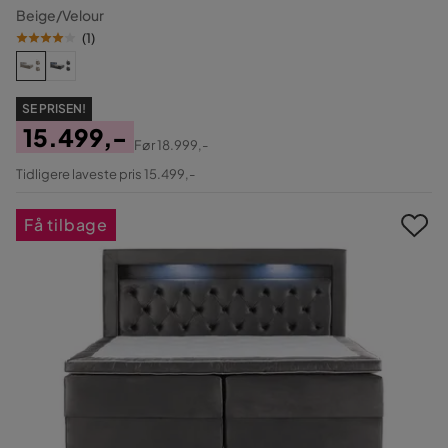
Beige/Velour
(
1
)
SE PRISEN!
15.499,-
Før
18.999,-
Pris
Original
Tidligere laveste pris 15.499,-
Pris
Få tilbage