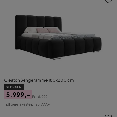
Cleaton Sengeramme 180x200 cm
SE PRISEN!
5.999,-
Før
6.999,-
Pris
Original
Tidligere laveste pris 5.999,-
Pris