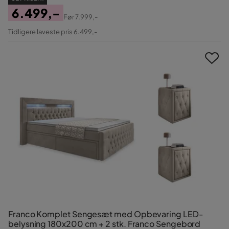
6.499,-
Før
7.999,-
Pris
Original
Tidligere laveste pris 6.499,-
Pris
Franco Komplet Sengesæt med Opbevaring LED-
belysning 180x200 cm + 2 stk. Franco Sengebord