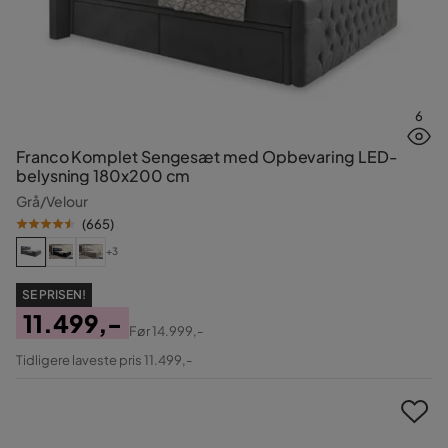
6
Franco Komplet Sengesæt med Opbevaring LED-
belysning 180x200 cm
Grå/Velour
(
665
)
+3
SE PRISEN!
11.499,-
Før
14.999,-
Pris
Original
Tidligere laveste pris 11.499,-
Pris