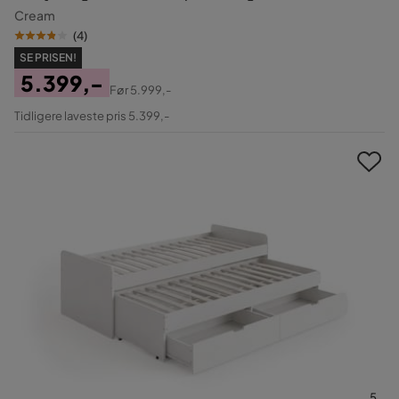
Cream
(
4
)
SE PRISEN!
5.399,-
Før
5.999,-
Pris
Original
Tidligere laveste pris 5.399,-
Pris
5