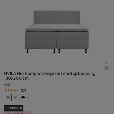
7
HVILA Plus komplet sengesæt med opbevaring
180x200 cm
Grå
(
17
)
+1
SE PRISEN!