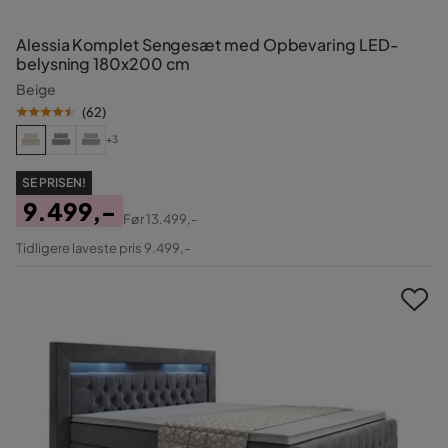
Alessia Komplet Sengesæt med Opbevaring LED-
belysning 180x200 cm
Beige
(
62
)
+3
SE PRISEN!
9.499,-
Før
13.499,-
Pris
Original
Tidligere laveste pris 9.499,-
Pris