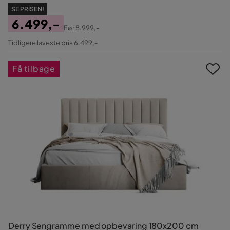
SE PRISEN!
6.499,-
Før
8.999,-
Pris
Original
Tidligere laveste pris 6.499,-
Pris
Få tilbage
Derry Sengramme med opbevaring 180x200 cm