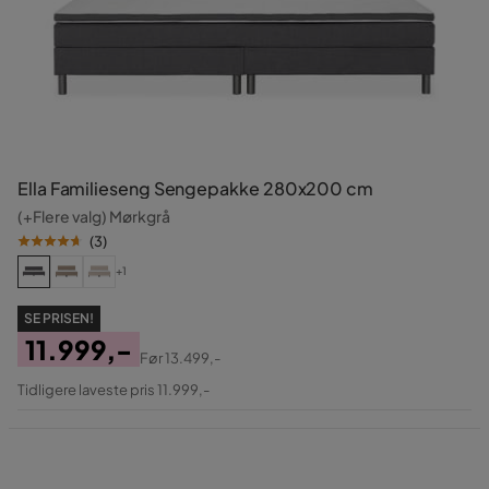
Ella Familieseng Sengepakke 280x200 cm
(+Flere valg) Mørkgrå
(
3
)
+1
SE PRISEN!
11.999,-
Før
13.499,-
Pris
Original
Tidligere laveste pris 11.999,-
Pris