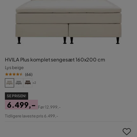
HVILA Plus komplet sengesæt 160x200 cm
Lys beige
(
66
)
+2
SE PRISEN!
6.499,-
Før
12.999,-
Pris
Original
Tidligere laveste pris 6.499,-
Pris