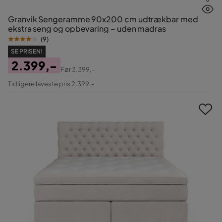
Granvik Sengeramme 90x200 cm udtrækbar med
ekstra seng og opbevaring – uden madras
(
9
)
SE PRISEN!
2.399,-
Før
3.399,-
Pris
Original
Tidligere laveste pris 2.399,-
Pris