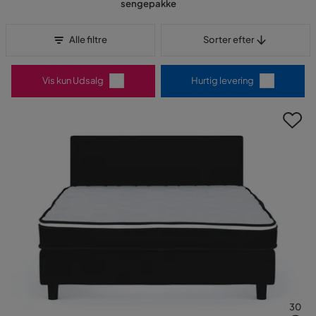
sengepakke
Sorter efter
Alle filtre
Sorter efter
Vis kun Udsalg
Hurtig levering
30