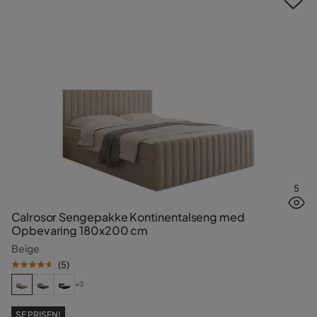
5
Calrosor Sengepakke Kontinentalseng med
Opbevaring 180x200 cm
Beige
(
5
)
+3
SE PRISEN!