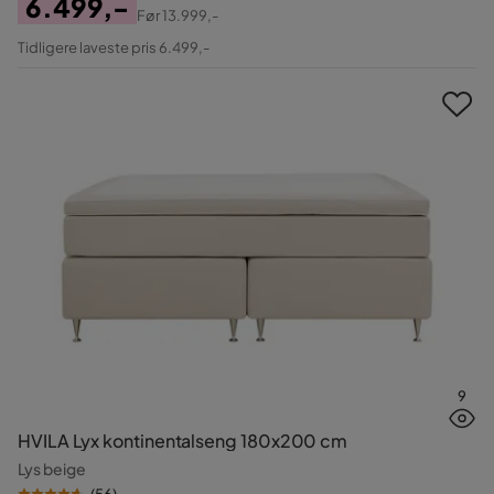
6.499,-
Før
13.999,-
Pris
Original
Tidligere laveste pris 6.499,-
Pris
9
HVILA Lyx kontinentalseng 180x200 cm
Lys beige
(
56
)