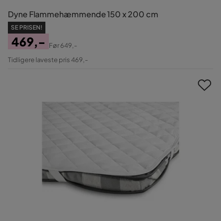
Dyne Flammehæmmende 150 x 200 cm
SE PRISEN!
469,-
Før
649,-
Pris
Original
Tidligere laveste pris 469,-
Pris