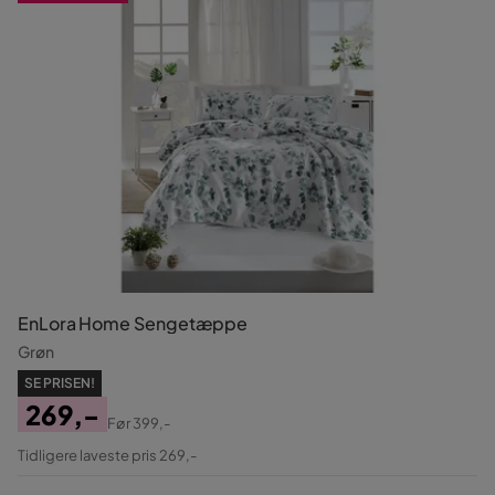
EnLora Home Sengetæppe
Grøn
SE PRISEN!
269,-
Før
399,-
Pris
Original
Tidligere laveste pris 269,-
Pris