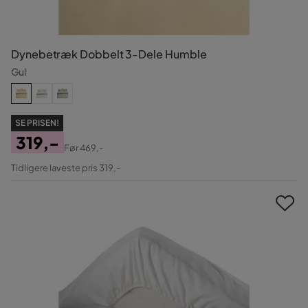
Dynebetræk Dobbelt 3-Dele Humble
Gul
SE PRISEN!
319,-
Før
469,-
Pris
Original
Tidligere laveste pris 319,-
Pris