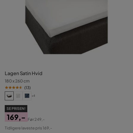
Lagen Satin Hvid
180 x 260 cm
(
13
)
+4
SE PRISEN!
169,-
Før
249,-
Pris
Original
Tidligere laveste pris 169,-