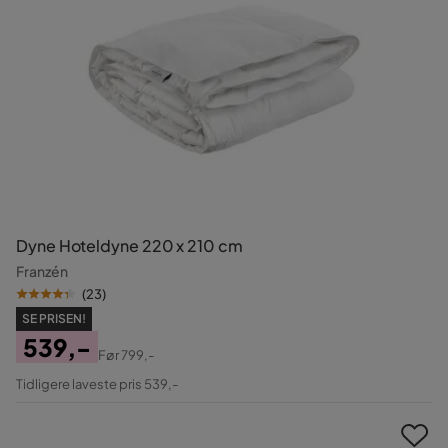
Dyne Hoteldyne 220 x 210 cm
Franzén
(
23
)
SE PRISEN!
539,-
Før
799,-
Pris
Original
Tidligere laveste pris 539,-
Pris