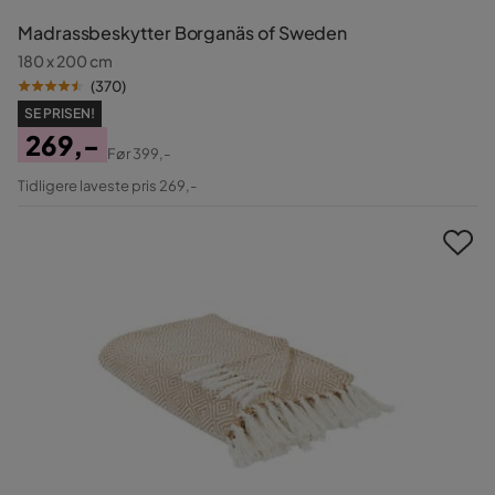
Madrassbeskytter Borganäs of Sweden
180 x 200 cm
(
370
)
SE PRISEN!
269,-
Før
399,-
Pris
Original
Tidligere laveste pris 269,-
Pris