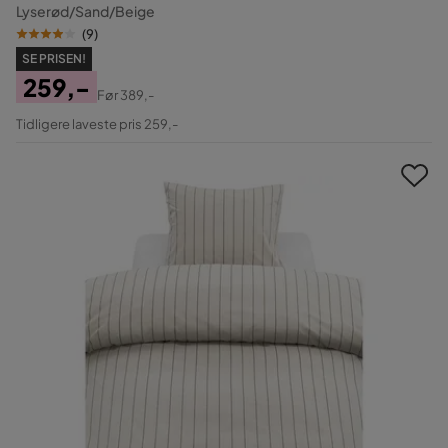
Lyserød/Sand/Beige
(
9
)
SE PRISEN!
259,-
Før
389,-
Pris
Original
Tidligere laveste pris 259,-
Pris