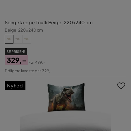
Sengetæppe Toutli Beige, 220x240 cm
Beige, 220x240 cm
SE PRISEN!
329,-
Før
499,-
Pris
Original
Tidligere laveste pris 329,-
Pris
Nyhed