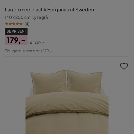
Lagen med elastik Borganäs of Sweden
140 x 200 cm, Lysegrå
(
4
)
SE PRISEN!
179,-
Før
269,-
Pris
Original
Tidligere laveste pris 179,-
Pris