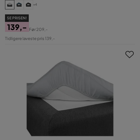
+4
SE PRISEN!
139,-
Før
209,-
Pris
Original
Tidligere laveste pris 139,-
Pris