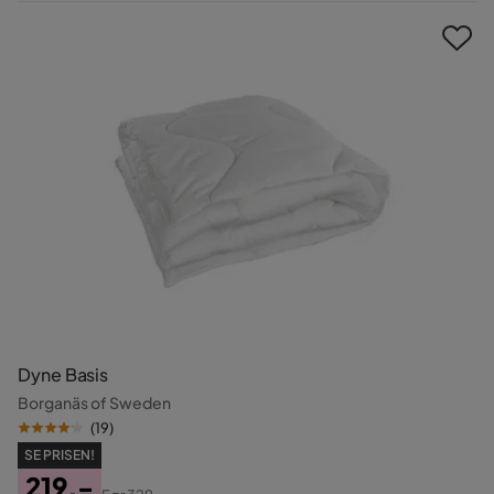
Pris
Dyne Basis
Borganäs of Sweden
(
19
)
SE PRISEN!
219,-