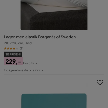
Lagen med elastik Borganäs of Sweden
210 x 210 cm, Hvid
(
7
)
SE PRISEN!
229,-
Før
349,-
Pris
Original
Tidligere laveste pris 229,-
Pris