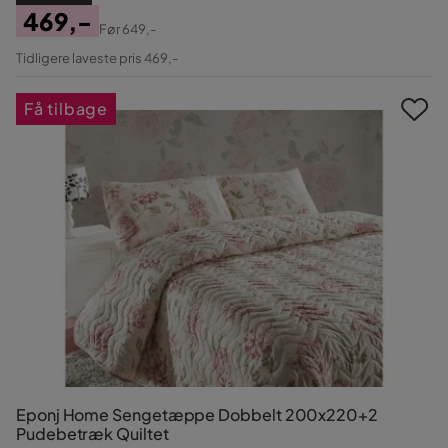
469,-
Før
649,-
Pris
Original
Tidligere laveste pris 469,-
Pris
Få tilbage
Eponj Home Sengetæppe Dobbelt 200x220+2
Pudebetræk Quiltet