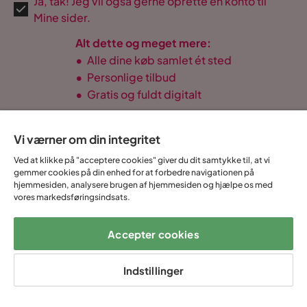
Ja, tak! Jeg vil også gerne oprette en konto til
Mine sider.
Alt dette og meget mere:
•
Alle dine køb samlet ét sted
•
Personlige tilbud
•
Gratis og fuldt digitalt
Vi værner om din integritet
Ved at klikke på "acceptere cookies" giver du dit samtykke til, at vi
14 dages
Fast lav
Op til 20 års
Prismatch
gemmer cookies på din enhed for at forbedre navigationen på
fortrydelse
fragtafgift
garanti
hjemmesiden, analysere brugen af hjemmesiden og hjælpe os med
vores markedsføringsindsats.
Hjælp & kontakt
Accepter cookies
Sortiment & tilbud
Indstillinger
Om Trademax