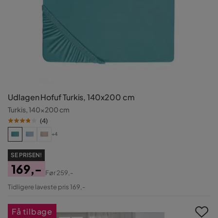
Udlagen Hofuf Turkis, 140x200 cm
Turkis, 140x200 cm
(
4
)
+4
SE PRISEN!
169,-
Før
259,-
Pris
Original
Tidligere laveste pris 169,-
Pris
Få tilbage