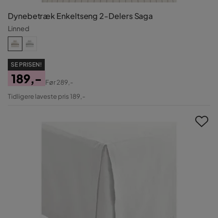
Dynebetræk Enkeltseng 2-Delers Saga
Linned
SE PRISEN!
189,-
Før
289,-
Pris
Original
Tidligere laveste pris 189,-
Pris