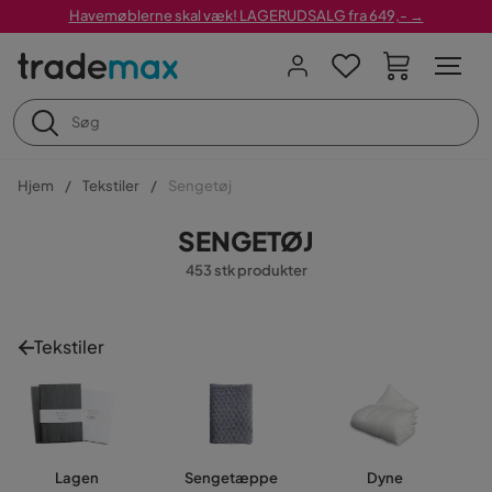
Havemøblerne skal væk! LAGERUDSALG fra 649,- →
Hjem
Tekstiler
Sengetøj
SENGETØJ
453 stk produkter
Tekstiler
Lagen
Sengetæppe
Dyne