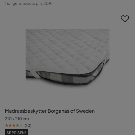
Pris
Original
Tidligere laveste pris 309,-
Pris
Madrassbeskytter Borganäs of Sweden
210 x 210 cm
(
10
)
SE PRISEN!