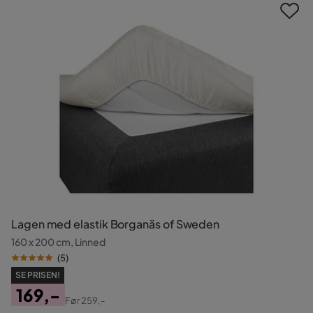
Lagen med elastik Borganäs of Sweden
160 x 200 cm, Linned
(
5
)
SE PRISEN!
169,-
Før
259,-