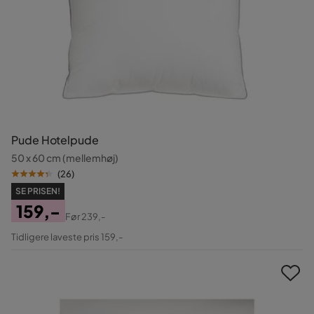
Pude Hotelpude
50 x 60 cm (mellemhøj)
(
26
)
SE PRISEN!
159,-
Før
239,-
Pris
Original
Tidligere laveste pris 159,-
Pris