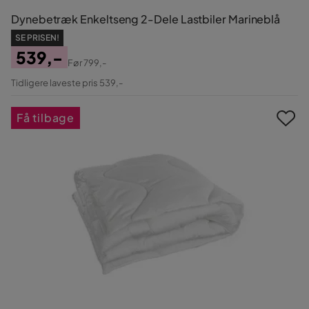
Dynebetræk Enkeltseng 2-Dele Lastbiler Marineblå
SE PRISEN!
539,-
Før
799,-
Pris
Original
Tidligere laveste pris 539,-
Pris
Få tilbage