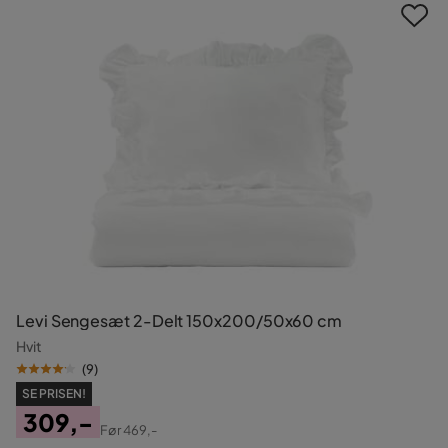
Levi Sengesæt 2-Delt 150x200/50x60 cm
Hvit
(
9
)
SE PRISEN!
309,-
Før
469,-