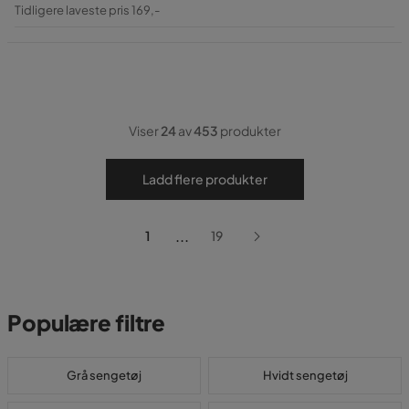
Pris
Original
Tidligere laveste pris 169,-
Pris
Viser
24
av
453
produkter
Ladd flere produkter
...
1
19
Populære filtre
Grå sengetøj
Hvidt sengetøj