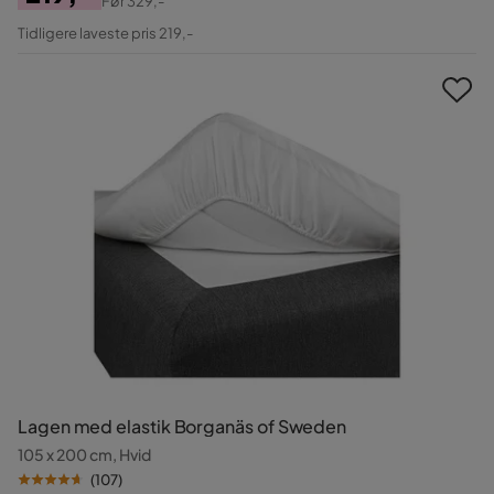
Før
329,-
Pris
Original
Tidligere laveste pris 219,-
Pris
Lagen med elastik Borganäs of Sweden
105 x 200 cm, Hvid
(
107
)