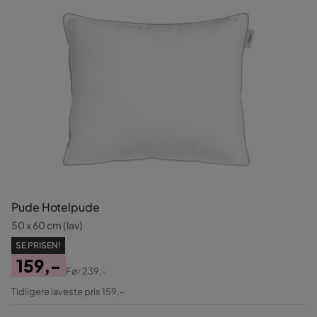
Pude Hotelpude
50 x 60 cm (lav)
SE PRISEN!
159,-
Før
239,-
Pris
Original
Tidligere laveste pris 159,-
Pris