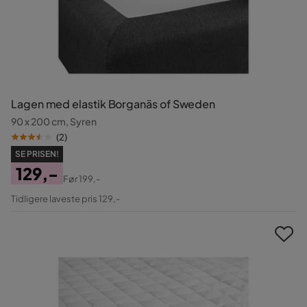
Lagen med elastik Borganäs of Sweden
90 x 200 cm, Syren
(
2
)
SE PRISEN!
129,-
Før
199,-
Pris
Original
Tidligere laveste pris 129,-
Pris