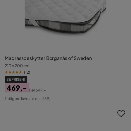
Madrassbeskytter Borganäs of Sweden
210 x 200 cm
(
12
)
SE PRISEN!
469,-
Før
649,-
Pris
Original
Tidligere laveste pris 469,-
Pris