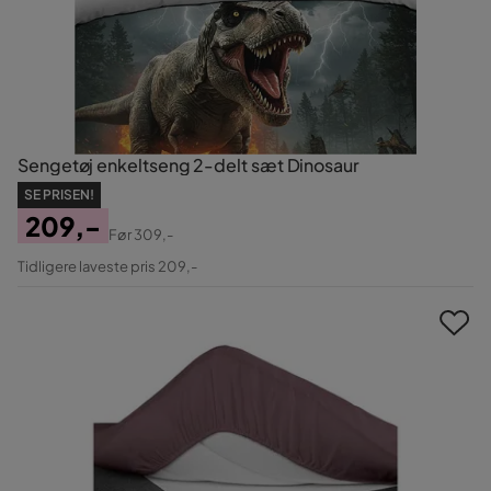
Sengetøj enkeltseng 2-delt sæt Dinosaur
SE PRISEN!
209,-
Før
309,-
Pris
Original
Tidligere laveste pris 209,-
Pris