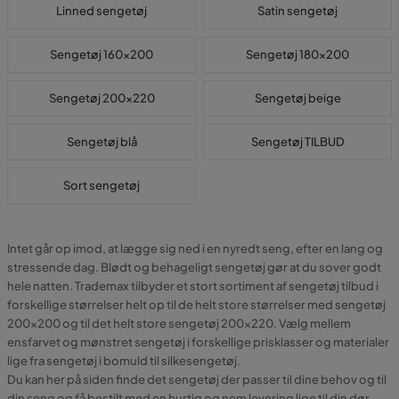
Linned sengetøj
Satin sengetøj
Sengetøj 160x200
Sengetøj 180x200
Sengetøj 200x220
Sengetøj beige
Sengetøj blå
Sengetøj TILBUD
Sort sengetøj
Intet går op imod, at lægge sig ned i en nyredt seng, efter en lang og
stressende dag. Blødt og behageligt sengetøj gør at du sover godt
hele natten. Trademax tilbyder et stort sortiment af sengetøj tilbud i
forskellige størrelser helt op til de helt store størrelser med sengetøj
200x200 og til det helt store sengetøj 200x220. Vælg mellem
ensfarvet og mønstret sengetøj i forskellige prisklasser og materialer
lige fra sengetøj i bomuld til silkesengetøj.
Du kan her på siden finde det sengetøj der passer til dine behov og til
din seng og få bestilt med en hurtig og nem levering lige til din dør.