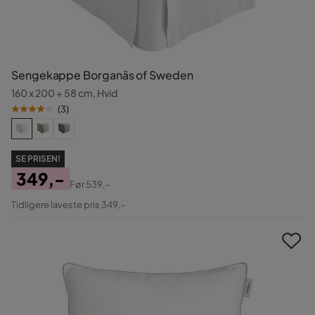
Sengekappe Borganäs of Sweden
160 x 200 + 58 cm, Hvid
(
3
)
SE PRISEN!
349,-
Før
539,-
Pris
Original
Tidligere laveste pris 349,-
Pris