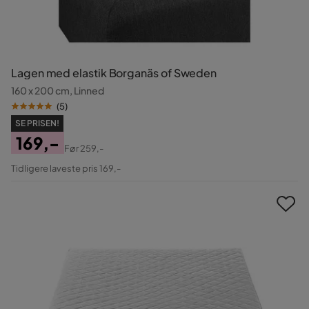
Lagen med elastik Borganäs of Sweden
160 x 200 cm, Linned
(
5
)
SE PRISEN!
169,-
Før
259,-
Pris
Original
Tidligere laveste pris 169,-
Pris