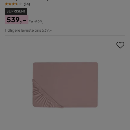
(
14
)
SE PRISEN!
539,-
Før
599,-
Pris
Original
Tidligere laveste pris 539,-
Pris