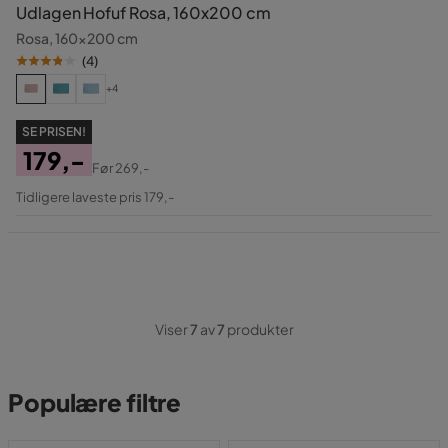
Udlagen Hofuf Rosa, 160x200 cm
Rosa, 160x200 cm
(
4
)
+4
SE PRISEN!
179,-
Før
269,-
Pris
Original
Tidligere laveste pris 179,-
Pris
Viser
7
av
7
produkter
Populære filtre