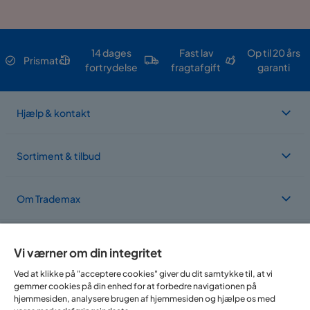
14 dages
Fast lav
Op til 20 års
Prismatch
fortrydelse
fragtafgift
garanti
Hjælp & kontakt
Sortiment & tilbud
Om Trademax
Vi findes i flere forskellige lande
Vi værner om din integritet
Ved at klikke på "acceptere cookies" giver du dit samtykke til, at vi
gemmer cookies på din enhed for at forbedre navigationen på
hjemmesiden, analysere brugen af hjemmesiden og hjælpe os med