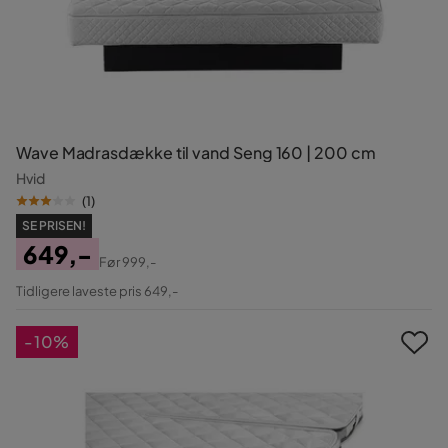
Wave Madrasdække til vand Seng 160 | 200 cm
Hvid
(
1
)
SE PRISEN!
649,-
Før
999,-
Pris
Original
Tidligere laveste pris 649,-
Pris
-10%