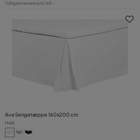
Pris
Original
Tidligere laveste pris 169,-
Pris
Ava Sengetæppe 160x200 cm
Hvid