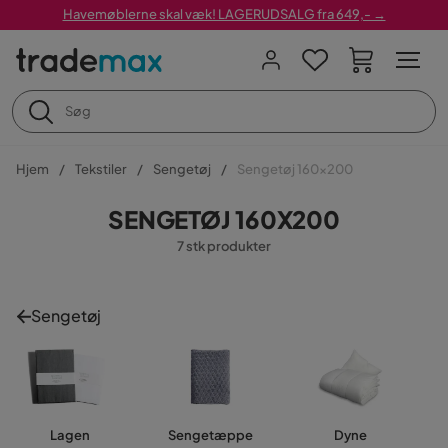
Havemøblerne skal væk! LAGERUDSALG fra 649,- →
Hjem
Tekstiler
Sengetøj
Sengetøj 160x200
SENGETØJ 160X200
7 stk produkter
Sengetøj
Lagen
Sengetæppe
Dyne