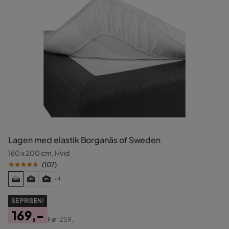
Lagen med elastik Borganäs of Sweden
160 x 200 cm, Hvid
(
107
)
+4
SE PRISEN!
169,-
Før
259,-