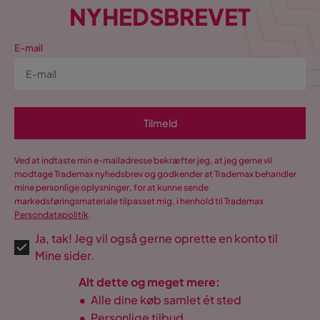
NYHEDSBREVET
E-mail
Tilmeld
Ved at indtaste min e-mailadresse bekræfter jeg, at jeg gerne vil
modtage Trademax nyhedsbrev og godkender at Trademax behandler
mine personlige oplysninger, for at kunne sende
markedsføringsmateriale tilpasset mig, i henhold til Trademax
Persondatapolitik
.
Ja, tak! Jeg vil også gerne oprette en konto til
Mine sider.
Alt dette og meget mere:
•
Alle dine køb samlet ét sted
•
Personlige tilbud