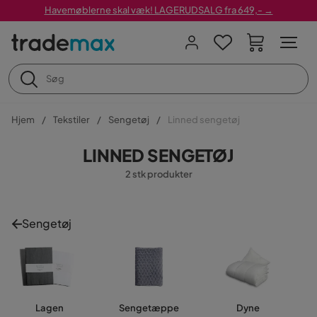
Havemøblerne skal væk! LAGERUDSALG fra 649,- →
Hjem
Tekstiler
Sengetøj
Linned sengetøj
LINNED SENGETØJ
2 stk produkter
Sengetøj
Lagen
Sengetæppe
Dyne