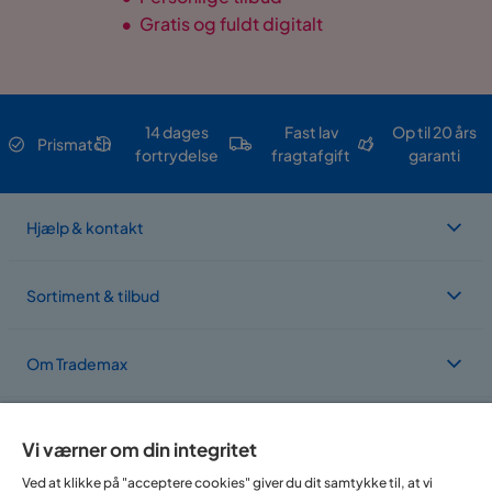
•
Gratis og fuldt digitalt
14 dages
Fast lav
Op til 20 års
Prismatch
fortrydelse
fragtafgift
garanti
Hjælp & kontakt
Sortiment & tilbud
Om Trademax
Vi findes i flere forskellige lande
Vi værner om din integritet
Ved at klikke på "acceptere cookies" giver du dit samtykke til, at vi