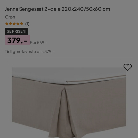
Jenna Sengesæt 2-dele 220x240/50x60 cm
Grøn
(
1
)
SE PRISEN!
379,-
Før
569,-
Pris
Original
Tidligere laveste pris 379,-
Pris