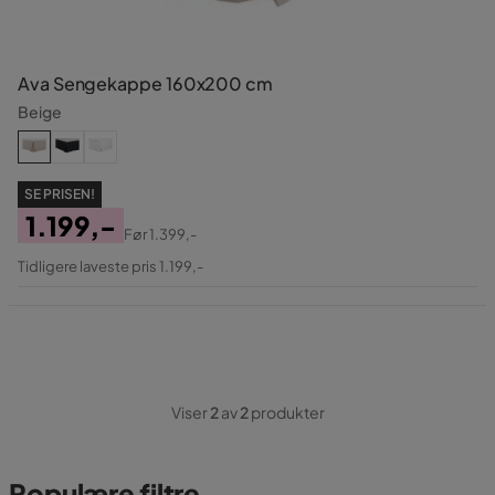
Ava Sengekappe 160x200 cm
Beige
SE PRISEN!
1.199,-
Før
1.399,-
Pris
Original
Tidligere laveste pris 1.199,-
Pris
Viser
2
av
2
produkter
Populære filtre