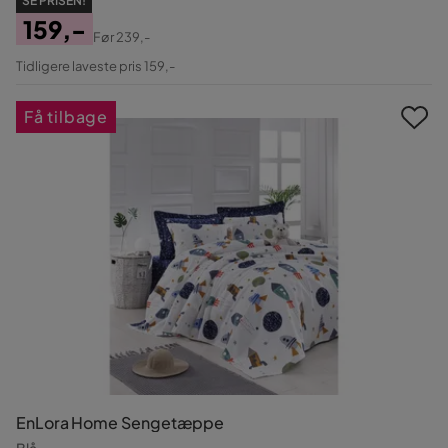
SE PRISEN!
159,-
Før
239,-
Pris
Original
Tidligere laveste pris 159,-
Pris
Få tilbage
EnLora Home Sengetæppe
Blå