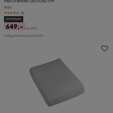
Paz Overkast 260x260 cm
Hvid
(
1
)
SE PRISEN!
649,-
Før
899,-
Pris
Original
Tidligere laveste pris 649,-
Pris