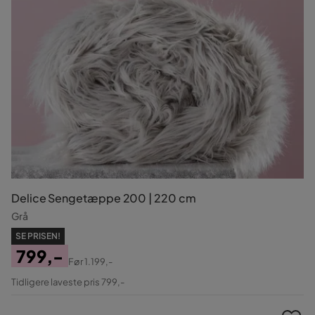
Delice Sengetæppe 200 | 220 cm
Grå
SE PRISEN!
799,-
Før
1.199,-
Pris
Original
Tidligere laveste pris 799,-
Pris