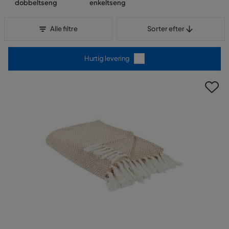
dobbeltseng
enkeltseng
Sorter efter
Alle filtre
Sorter efter
Hurtig levering