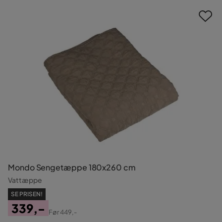
Mondo Sengetæppe 180x260 cm
Vattæppe
SE PRISEN!
339,-
Før
449,-
Pris
Original