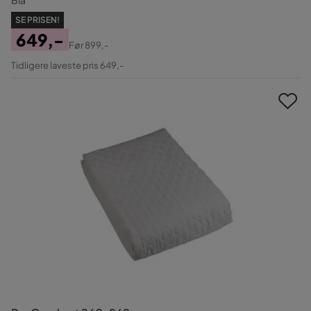
SE PRISEN!
649,-
Før
899,-
Pris
Original
Tidligere laveste pris 649,-
Pris