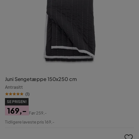
Juni Sengetæppe 150x250 cm
Antrasitt
(
1
)
SE PRISEN!
169,-
Før
259,-
Pris
Original
Tidligere laveste pris 169,-
Pris