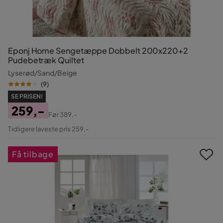
Eponj Home Sengetæppe Dobbelt 200x220+2
Pudebetræk Quiltet
Lyserød/Sand/Beige
(
9
)
SE PRISEN!
259,-
Før
389,-
Pris
Original
Tidligere laveste pris 259,-
Pris
Få tilbage