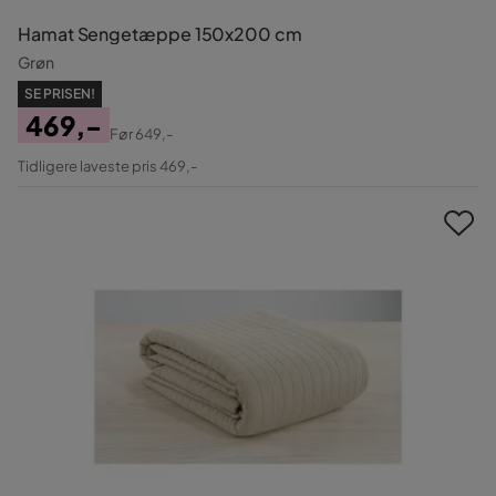
Hamat Sengetæppe 150x200 cm
Grøn
SE PRISEN!
469,-
Før
649,-
Pris
Original
Tidligere laveste pris 469,-
Pris