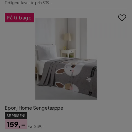
Tidligere laveste pris 339,-
Pris
Få tilbage
Eponj Home Sengetæppe
SE PRISEN!
159,-
Før
239,-