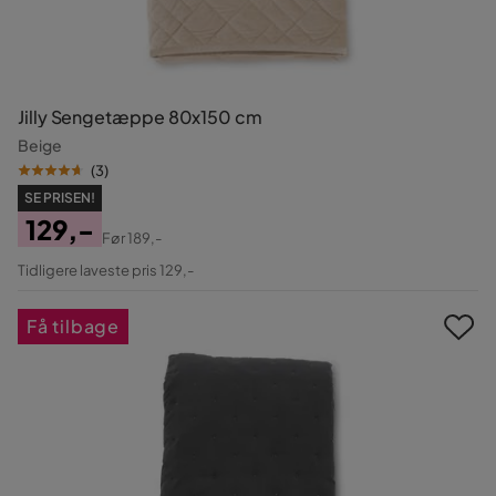
Jilly Sengetæppe 80x150 cm
Beige
(
3
)
SE PRISEN!
129,-
Før
189,-
Pris
Original
Tidligere laveste pris 129,-
Pris
Få tilbage