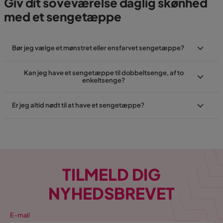
Giv dit soveværelse daglig skønhed
med et sengetæppe
Bør jeg vælge et mønstret eller ensfarvet sengetæppe?
Kan jeg have et sengetæppe til dobbeltsenge, af to
enkeltsenge?
Er jeg altid nødt til at have et sengetæppe?
TILMELD DIG
NYHEDSBREVET
E-mail