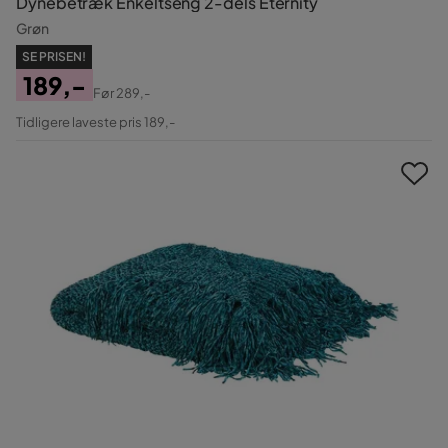
Dynebetræk Enkeltseng 2-dels Eternity
Grøn
SE PRISEN!
189,-
Før
289,-
Pris
Original
Tidligere laveste pris 189,-
Pris