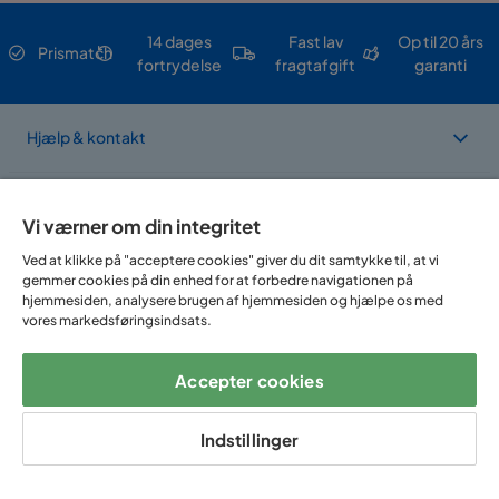
14 dages
Fast lav
Op til 20 års
Prismatch
fortrydelse
fragtafgift
garanti
Hjælp & kontakt
Sortiment & tilbud
Vi værner om din integritet
Ved at klikke på "acceptere cookies" giver du dit samtykke til, at vi
Om Trademax
gemmer cookies på din enhed for at forbedre navigationen på
hjemmesiden, analysere brugen af hjemmesiden og hjælpe os med
vores markedsføringsindsats.
Vi findes i flere forskellige lande
Accepter cookies
Indstillinger