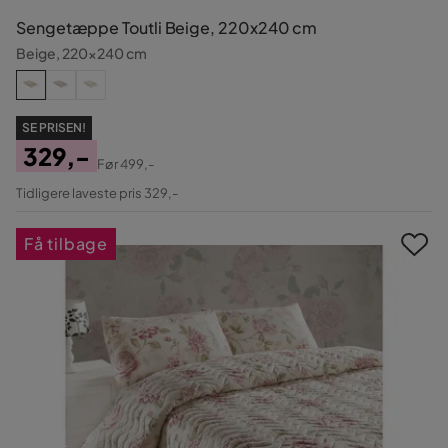
Sengetæppe Toutli Beige, 220x240 cm
Beige, 220x240 cm
SE PRISEN!
329,-
Før
499,-
Pris
Original
Tidligere laveste pris 329,-
Pris
Få tilbage