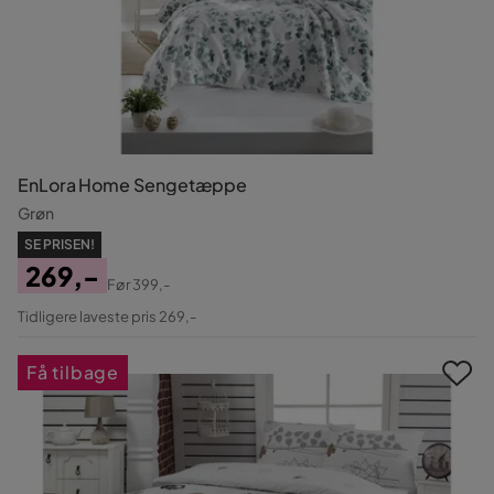
EnLora Home Sengetæppe
Grøn
SE PRISEN!
269,-
Før
399,-
Pris
Original
Tidligere laveste pris 269,-
Pris
Få tilbage