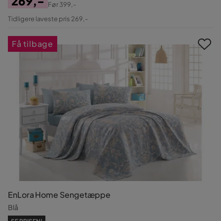
269,-
Før
399,-
Pris
Original
Tidligere laveste pris 269,-
Pris
Få tilbage
EnLora Home Sengetæppe
Blå