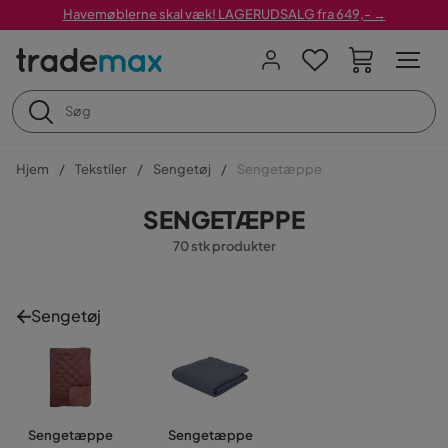
Havemøblerne skal væk! LAGERUDSALG fra 649,- →
Hjem
Tekstiler
Sengetøj
Sengetæppe
SENGETÆPPE
70 stk produkter
Sengetøj
Sengetæppe
Sengetæppe