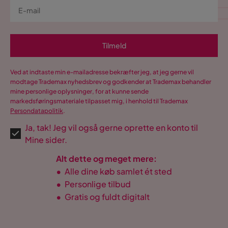
Tilmeld
Ved at indtaste min e-mailadresse bekræfter jeg, at jeg gerne vil
modtage Trademax nyhedsbrev og godkender at Trademax behandler
mine personlige oplysninger, for at kunne sende
markedsføringsmateriale tilpasset mig, i henhold til Trademax
Persondatapolitik
.
Ja, tak! Jeg vil også gerne oprette en konto til
Mine sider.
Alt dette og meget mere:
•
Alle dine køb samlet ét sted
•
Personlige tilbud
•
Gratis og fuldt digitalt