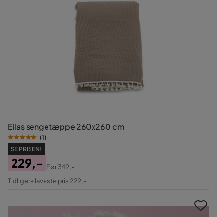
Eilas sengetæppe 260x260 cm
(
1
)
SE PRISEN!
229,-
Før
349,-
Pris
Original
Tidligere laveste pris 229,-
Pris