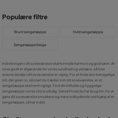
Populære filtre
Brunt sengetæppe
Hvid sengetæppe
Sengetæppe beige
Indretningen i dit soveværelse skal formidle harmoni og god søvn. At
sove godt er afgørende for vores sundhed og velvære, så hver
eneste detalje i dit soveværelse er vigtig. For at finde den behagelige
stil, der giver ro, så snart du træder ind i dit soveværelse, er et
sengetæppe ekstremt vigtigt. Find dit stilfulde og hyggelige
sengetæppe i vores store udvalg. Uanset hvad du har brug for, for at
gøre dit soveværelse smukkere og mere indbydende ved hjælp af et
sengetæppe, så har vi det.