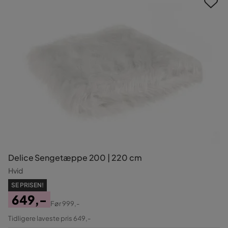
Delice Sengetæppe 200 | 220 cm
Hvid
SE PRISEN!
649,-
Før
999,-
Pris
Original
Tidligere laveste pris 649,-
Pris