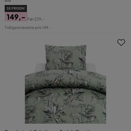
SE PRISEN!
149,-
Før
229,-
Pris
Original
Tidligere laveste pris 149,-
Pris