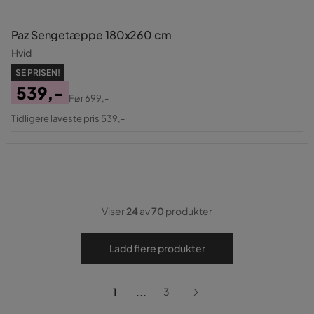
Paz Sengetæppe 180x260 cm
Hvid
SE PRISEN!
539,-
Før
699,-
Pris
Original
Tidligere laveste pris 539,-
Pris
Viser
24
av
70
produkter
Ladd flere produkter
...
1
3