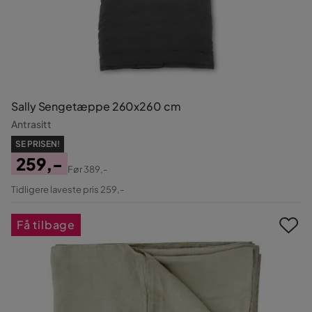
Sally Sengetæppe 260x260 cm
Antrasitt
SE PRISEN!
259,-
Før
389,-
Pris
Original
Tidligere laveste pris 259,-
Pris
Få tilbage