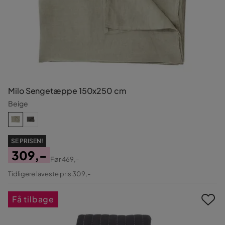
Milo Sengetæppe 150x250 cm
Beige
SE PRISEN!
309,-
Før
469,-
Pris
Original
Tidligere laveste pris 309,-
Pris
Få tilbage