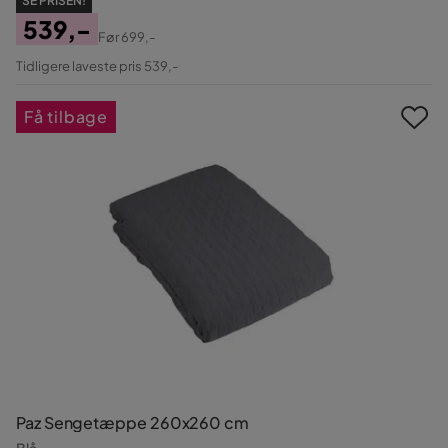
SE PRISEN!
539,-
Før
699,-
Pris
Original
Tidligere laveste pris 539,-
Pris
Få tilbage
Paz Sengetæppe 260x260 cm
Blå