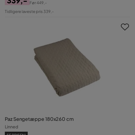
339,-
Før
449,-
Pris
Original
Tidligere laveste pris 339,-
Pris
Paz Sengetæppe 180x260 cm
Linned