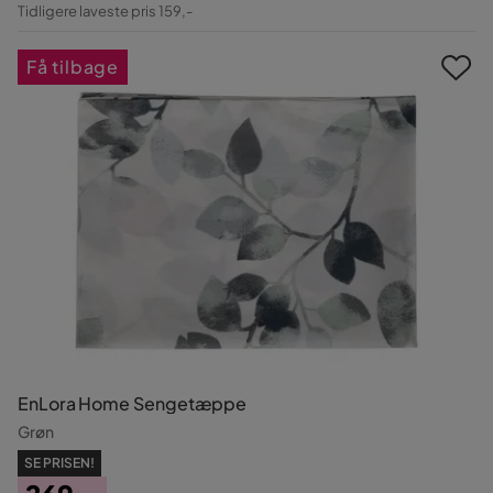
Pris
Original
Tidligere laveste pris 159,-
Pris
Få tilbage
EnLora Home Sengetæppe
Grøn
SE PRISEN!