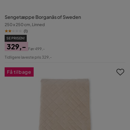
Sengetæppe Borganäs of Sweden
250 x 250 cm, Linned
(
1
)
SE PRISEN!
329,-
Før
499,-
Pris
Original
Tidligere laveste pris 329,-
Pris
Få tilbage