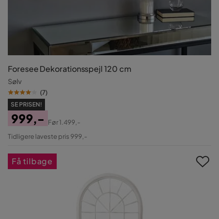
Foresee Dekorationsspejl 120 cm
Sølv
(
7
)
SE PRISEN!
999,-
Før
1.499,-
Pris
Original
Tidligere laveste pris 999,-
Pris
Få tilbage