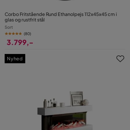
Corbo Fritstående Rund Ethanolpejs 112x45x45 cm i
glas og rustfrit stål
Sort
(
80
)
3.799,-
Pris
Nyhed