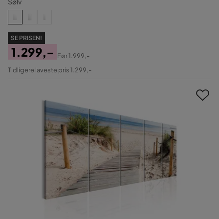
Sølv
SE PRISEN!
1.299,-
Før
1.999,-
Pris
Original
Tidligere laveste pris 1.299,-
Pris