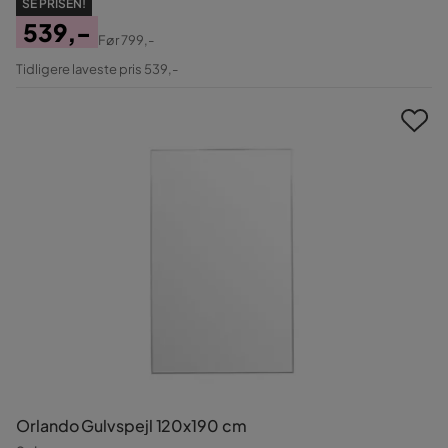
SE PRISEN!
539,-
Før
799,-
Pris
Original
Tidligere laveste pris 539,-
Pris
Orlando Gulvspejl 120x190 cm