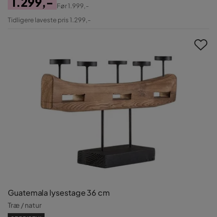
1.299,-
Før
1.999,-
Pris
Original
Tidligere laveste pris 1.299,-
Pris
Guatemala lysestage 36 cm
Træ / natur