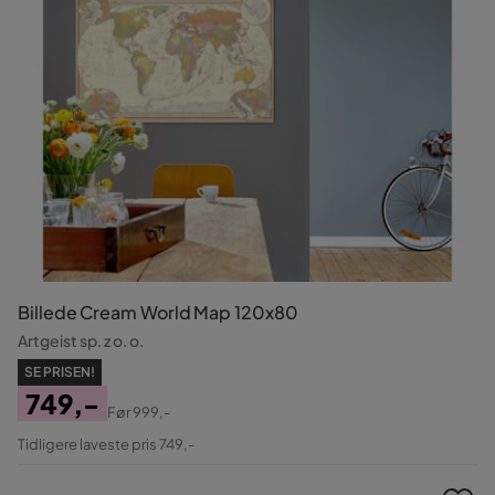
Billede Cream World Map 120x80
Artgeist sp. z o. o.
SE PRISEN!
749,-
Før
999,-
Pris
Original
Tidligere laveste pris 749,-
Pris