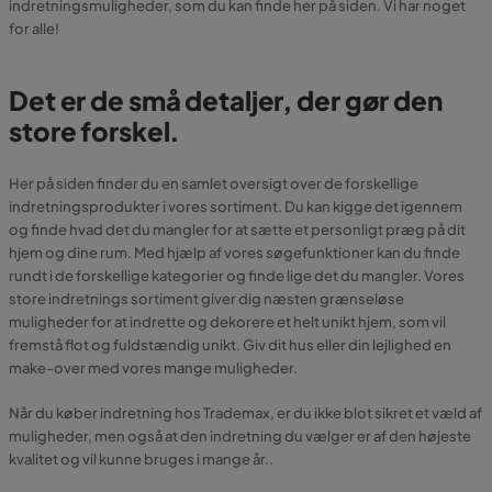
indretningsmuligheder, som du kan finde her på siden. Vi har noget
for alle!
Det er de små detaljer, der gør den
store forskel.
Her på siden finder du en samlet oversigt over de forskellige
indretningsprodukter i vores sortiment. Du kan kigge det igennem
og finde hvad det du mangler for at sætte et personligt præg på dit
hjem og dine rum. Med hjælp af vores søgefunktioner kan du finde
rundt i de forskellige kategorier og finde lige det du mangler. Vores
store indretnings sortiment giver dig næsten grænseløse
muligheder for at indrette og dekorere et helt unikt hjem, som vil
fremstå flot og fuldstændig unikt. Giv dit hus eller din lejlighed en
make-over med vores mange muligheder.
Når du køber indretning hos Trademax, er du ikke blot sikret et væld af
muligheder, men også at den indretning du vælger er af den højeste
kvalitet og vil kunne bruges i mange år..