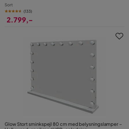
Sort
(
133
)
2.799,-
Pris
Glow Stort sminkspejl 80 cm med belysningslamper –