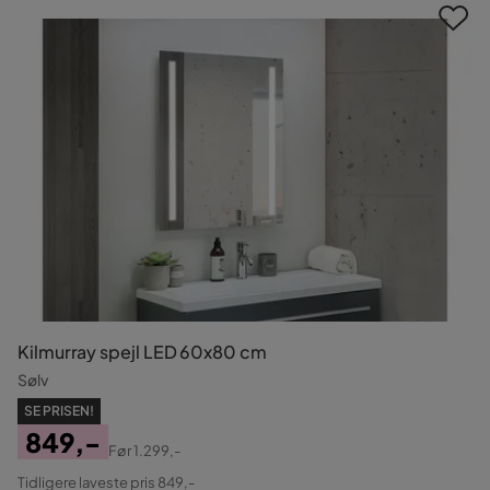
Kilmurray spejl LED 60x80 cm
Sølv
SE PRISEN!
849,-
Før
1.299,-
Pris
Original
Tidligere laveste pris 849,-