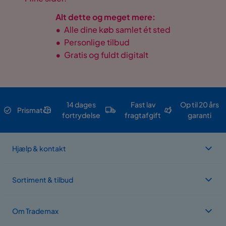
Alt dette og meget mere:
•
Alle dine køb samlet ét sted
•
Personlige tilbud
•
Gratis og fuldt digitalt
14 dages
Fast lav
Op til 20 års
Prismatch
fortrydelse
fragtafgift
garanti
Hjælp & kontakt
Sortiment & tilbud
Om Trademax