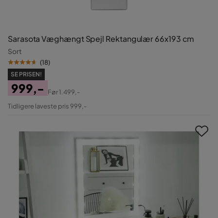
Sarasota Væghængt Spejl Rektangulær 66x193 cm
Sort
(
18
)
SE PRISEN!
999,-
Før
1.499,-
Pris
Original
Tidligere laveste pris 999,-
Pris