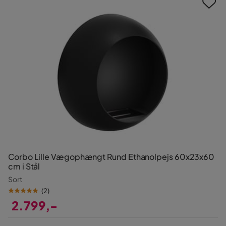
Corbo Lille Vægophængt Rund Ethanolpejs 60x23x60
cm i Stål
Sort
(
2
)
2.799,-
Pris