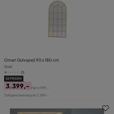
Omari Gulvspejl 90 x 180 cm
Guld
(
1
)
SE PRISEN!
3.399,-
Før
4.999,-
Pris
Original
Tidligere laveste pris 3.399,-
Pris