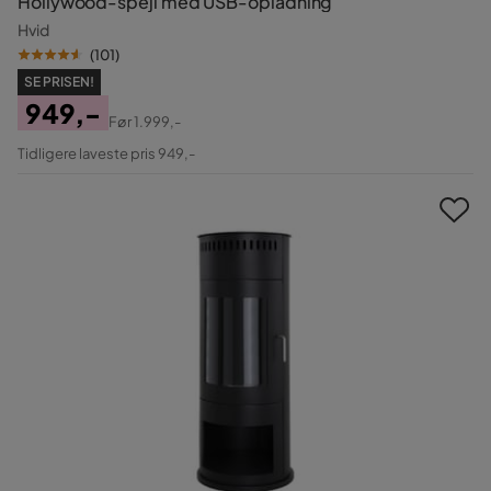
Hollywood-spejl med USB-opladning
Hvid
(
101
)
SE PRISEN!
949,-
Før
1.999,-
Pris
Original
Tidligere laveste pris 949,-
Pris