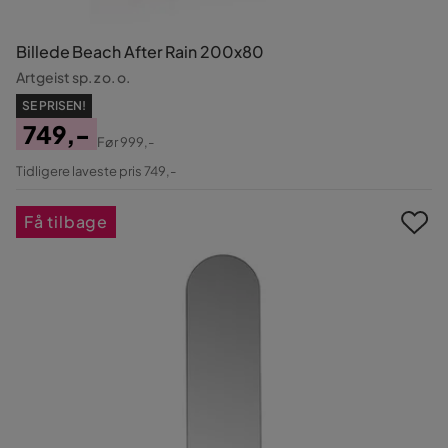
Billede Beach After Rain 200x80
Artgeist sp. z o. o.
SE PRISEN!
749,-
Før
999,-
Pris
Original
Tidligere laveste pris 749,-
Pris
Få tilbage