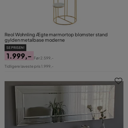
Reol Wohnling Ægte marmortop blomster stand
gylden metalbase moderne
SE PRISEN!
1.999,-
Før
2.599,-
Pris
Original
Tidligere laveste pris 1.999,-
Pris