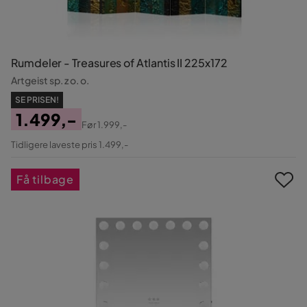
Rumdeler - Treasures of Atlantis II 225x172
Artgeist sp. z o. o.
SE PRISEN!
1.499,-
Før
1.999,-
Pris
Original
Tidligere laveste pris 1.499,-
Pris
Få tilbage