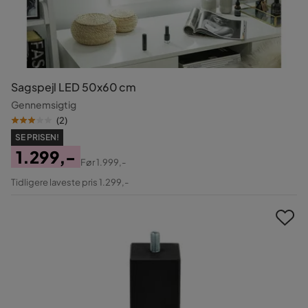
Sagspejl LED 50x60 cm
Gennemsigtig
(
2
)
SE PRISEN!
1.299,-
Før
1.999,-
Pris
Original
Tidligere laveste pris 1.299,-
Pris