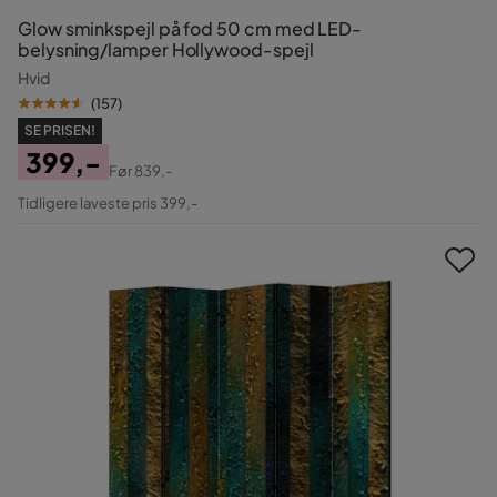
Glow sminkspejl på fod 50 cm med LED-
belysning/lamper Hollywood-spejl
Hvid
(
157
)
SE PRISEN!
399,-
Før
839,-
Pris
Original
Tidligere laveste pris 399,-
Pris