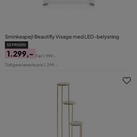
Sminkespejl Beautifly Visage med LED-belysning
SE PRISEN!
1.299,-
Før
1.999,-
Pris
Original
Tidligere laveste pris 1.299,-
Pris