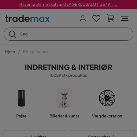
Havemøblerne skal væk! LAGERUDSALG fra 649,- →
Hjem
Boligtilbehør
INDRETNING & INTERIØR
10029 stk produkter
Pejse
Billeder & kunst
Vægdekoration
Sorter efter