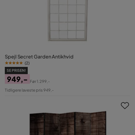
Spejl Secret Garden Antikhvid
(
2
)
SE PRISEN!
949,-
Før
1.299,-
Pris
Original
Tidligere laveste pris 949,-
Pris