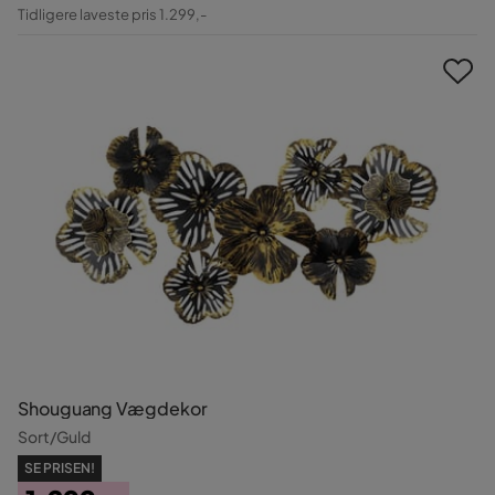
Pris
Original
Tidligere laveste pris 1.299,-
Pris
Shouguang Vægdekor
Sort/Guld
SE PRISEN!