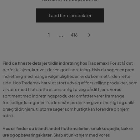
Ladd flere produkter
...
1
416
Find de fineste detaljer til din indretning hos Trademax!
For at få det
perfekte hjem, kræves der en god indretning. Hvis du søger en pæn
indretning med mange valgmuligheder, er du kommet til den rette
side. Hos Trademax har vi et stort udvalg af forskellige produkter, som
vil være med til at sætte et personligt præg på dit hjem. Vores
sortiment med indretningsprodukter omfatter varer fra mange
forskellige kategorier, fra de små nips der kan give et hurtigt og unikt
præg til dit hjem, til større sager som hurtigt kan forandre dit hjem
totalt.
Hos os finder du blandt andet flotte malerier, smukke spejle, lækre
ure og opbevaringskister
. Skab et unikt hjem med vores