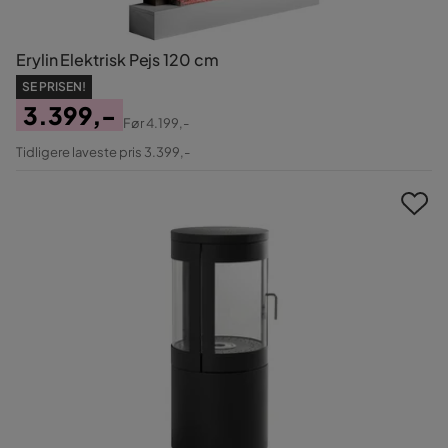
Erylin Elektrisk Pejs 120 cm
SE PRISEN!
3.399,-
Før
4.199,-
Pris
Original
Tidligere laveste pris 3.399,-
Pris