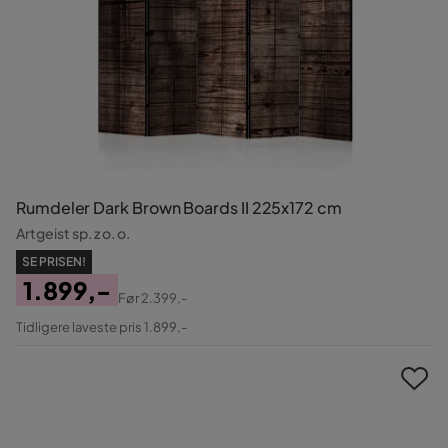
Rumdeler Dark Brown Boards II 225x172 cm
Artgeist sp. z o. o.
SE PRISEN!
1.899,-
Før
2.399,-
Pris
Original
Tidligere laveste pris 1.899,-
Pris