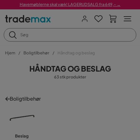
Havemøblerne skal væk! LAGERUDSALG fra 649,- →
Hjem
Boligtilbehør
Håndtag og beslag
HÅNDTAG OG BESLAG
63 stk produkter
Boligtilbehør
Beslag