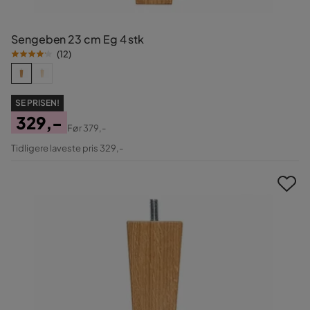
Sengeben 23 cm Eg 4 stk
(
12
)
SE PRISEN!
329,-
Før
379,-
Pris
Original
Tidligere laveste pris 329,-
Pris