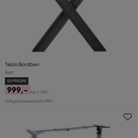
Tablo Bordben
Sort
SE PRISEN!
999,-
Før
1.499,-
Pris
Original
Tidligere laveste pris 999,-
Pris