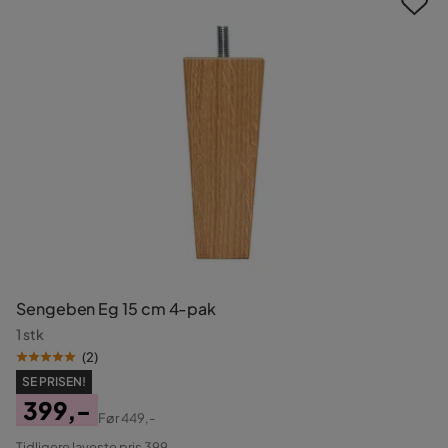
Sengeben Eg 15 cm 4-pak
1 stk
(
2
)
SE PRISEN!
399,-
Før
449,-
Pris
Original
Tidligere laveste pris 399,-