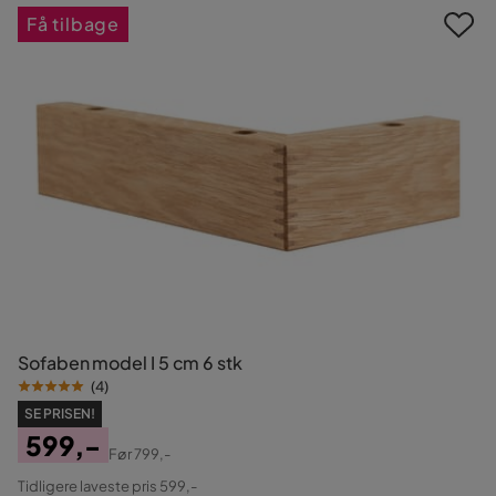
Få tilbage
Sofaben model I 5 cm 6 stk
(
4
)
SE PRISEN!
599,-
Før
799,-
Pris
Original
Tidligere laveste pris 599,-