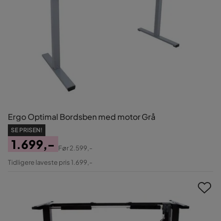
Ergo Optimal Bordsben med motor Grå
SE PRISEN!
1.699,-
Før
2.599,-
Pris
Original
Tidligere laveste pris 1.699,-
Pris