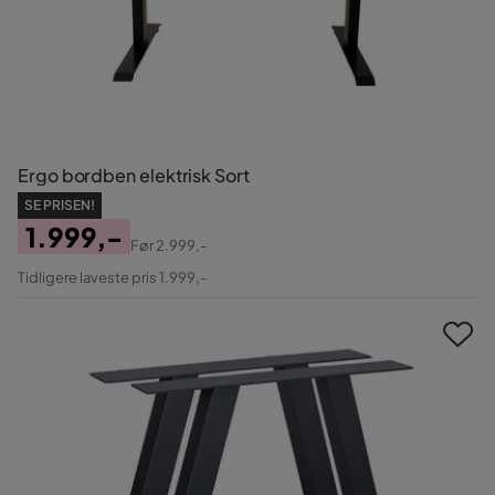
Ergo bordben elektrisk Sort
SE PRISEN!
1.999,-
Før
2.999,-
Pris
Original
Tidligere laveste pris 1.999,-
Pris