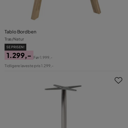
Tablo Bordben
Træ/Natur
SE PRISEN!
1.299,-
Før
1.999,-
Pris
Original
Tidligere laveste pris 1.299,-
Pris