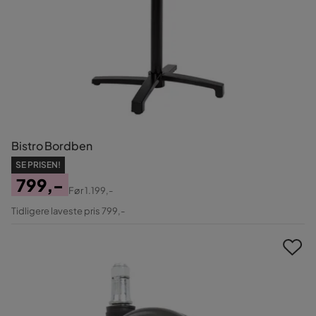
Bistro Bordben
SE PRISEN!
799,-
Før
1.199,-
Pris
Original
Tidligere laveste pris 799,-
Pris