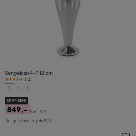
Sengeben 4-P 12 cm
(
12
)
SE PRISEN!
849,-
Før
1.199,-
Pris
Original
Tidligere laveste pris 849,-
Pris