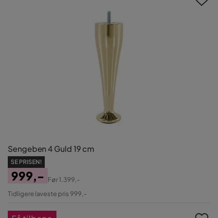
Sengeben 4 Guld 19 cm
SE PRISEN!
999,-
Før
1.399,-
Pris
Original
Tidligere laveste pris 999,-
Pris