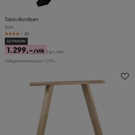
Tablo Bordben
Sort
(
1
)
SE PRISEN!
1.299,-
/stk
Før
1.999,-
Pris
Original
Tidligere laveste pris 1.299,-
Pris