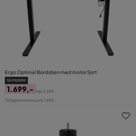
Ergo Optimal Bordsben med motor Sort
SE PRISEN!
1.699,-
Før
2.599,-
Pris
Original
Tidligere laveste pris 1.699,-
Pris