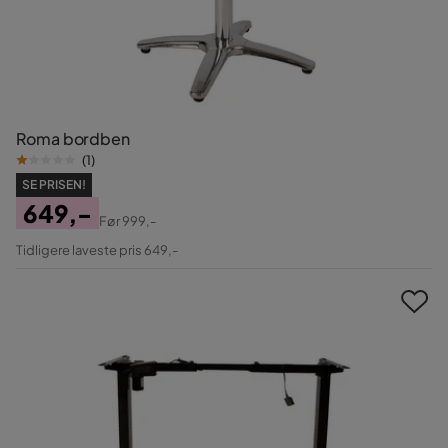
Roma bordben
(
1
)
SE PRISEN!
649,-
Før
999,-
Pris
Original
Tidligere laveste pris 649,-
Pris