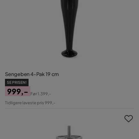
Sengeben 4-Pak 19 cm
SE PRISEN!
999,-
Før
1.399,-
Pris
Original
Tidligere laveste pris 999,-
Pris