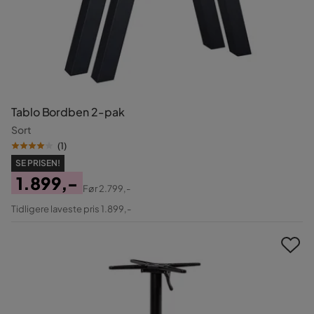
Tablo Bordben 2-pak
Sort
(
1
)
SE PRISEN!
1.899,-
Før
2.799,-
Pris
Original
Tidligere laveste pris 1.899,-
Pris