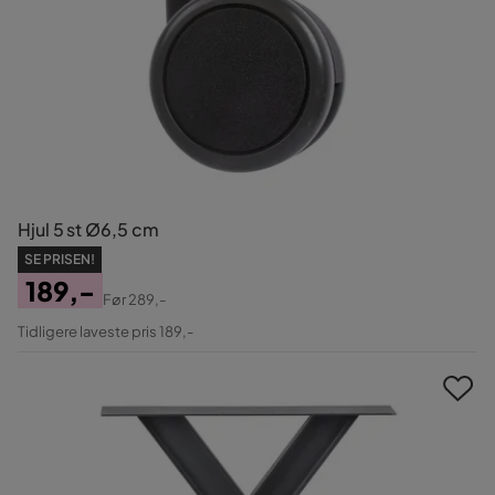
Hjul 5 st Ø6,5 cm
SE PRISEN!
189,-
Før
289,-
Pris
Original
Tidligere laveste pris 189,-
Pris