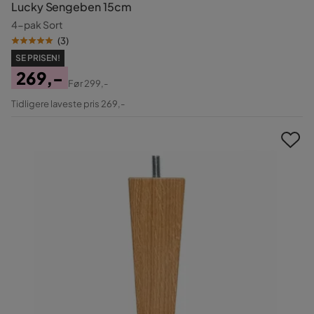
Lucky Sengeben 15cm
4-pak Sort
(
3
)
SE PRISEN!
269,-
Før
299,-
Pris
Original
Tidligere laveste pris 269,-
Pris