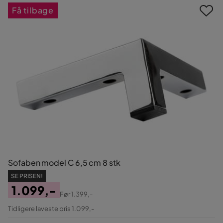
Få tilbage
Sofaben model C 6,5 cm 8 stk
SE PRISEN!
1.099,-
Før
1.399,-
Pris
Original
Tidligere laveste pris 1.099,-
Pris