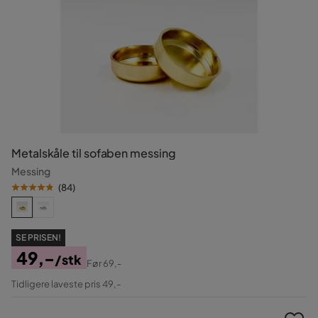
Metalskåle til sofaben messing
Messing
(
84
)
SE PRISEN!
49,-
/stk
Før
69,-
Pris
Original
Tidligere laveste pris 49,-
Pris