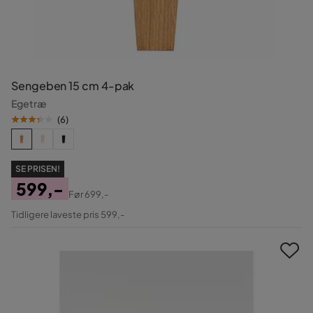
Sengeben 15 cm 4-pak
Egetræ
(
6
)
SE PRISEN!
599,-
Før
699,-
Pris
Original
Tidligere laveste pris 599,-
Pris