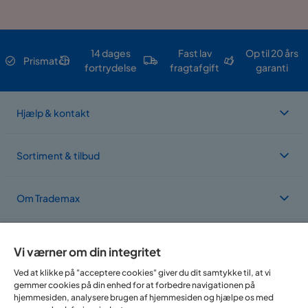
14 dages
Fast lav
Op til 20 års
Prismatch
fortrydelse
fragtafgift
garanti
Hjælp & kontakt
Sortiment & tilbud
Om Trademax
Vi findes i flere forskellige lande
Vi værner om din integritet
Ved at klikke på "acceptere cookies" giver du dit samtykke til, at vi
gemmer cookies på din enhed for at forbedre navigationen på
hjemmesiden, analysere brugen af hjemmesiden og hjælpe os med