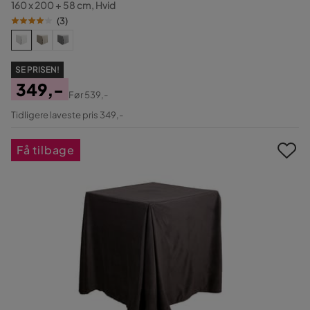
160 x 200 + 58 cm, Hvid
(
3
)
SE PRISEN!
349,-
Før
539,-
Pris
Original
Tidligere laveste pris 349,-
Pris
Få tilbage