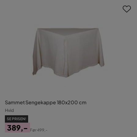
Sammet Sengekappe 180x200 cm
Hvid
SE PRISEN!
389,-
Før
499,-
Pris
Original