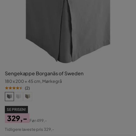
Sengekappe Borganäs of Sweden
180 x 200 + 45 cm, Mørkegrå
(
2
)
SE PRISEN!
329,-
Før
499,-
Pris
Original
Tidligere laveste pris 329,-
Pris