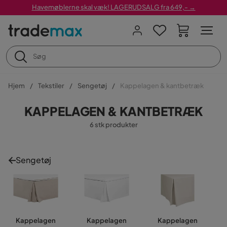
Havemøblerne skal væk! LAGERUDSALG fra 649,- →
Hjem
Tekstiler
Sengetøj
Kappelagen & kantbetræk
KAPPELAGEN & KANTBETRÆK
6 stk produkter
Sengetøj
Kappelagen
Kappelagen
Kappelagen