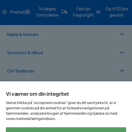
14 dages
Fast lav
Op til 20 års
Prismatch
fortrydelse
fragtafgift
garanti
Hjælp & kontakt
Sortiment & tilbud
Om Trademax
Vi findes i flere forskellige lande
Vi værner om din integritet
Ved at klikke på "acceptere cookies" giver du dit samtykke til, at vi
gemmer cookies på din enhed for at forbedre navigationen på
hjemmesiden, analysere brugen af hjemmesiden og hjælpe os med
vores markedsføringsindsats.