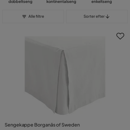
dobbeltseng
kontinentalseng
enkeltseng
Sorter efter
Alle filtre
Sorter efter
Sengekappe Borganäs of Sweden