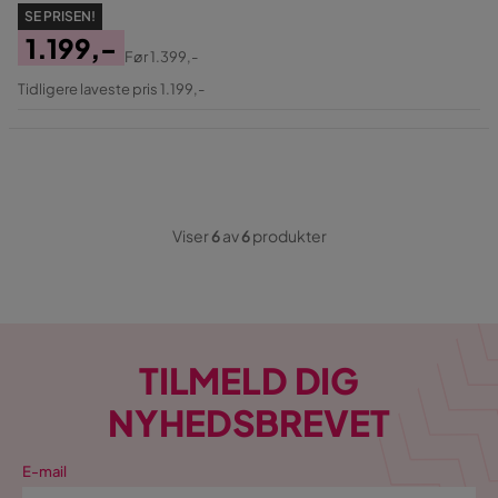
SE PRISEN!
1.199,-
Før
1.399,-
Pris
Original
Tidligere laveste pris 1.199,-
Pris
Viser
6
av
6
produkter
TILMELD DIG
NYHEDSBREVET
E-mail