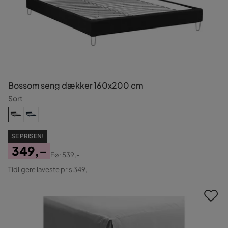
Bossom seng dækker 160x200 cm
Sort
SE PRISEN!
349,-
Før
539,-
Pris
Original
Tidligere laveste pris 349,-
Pris