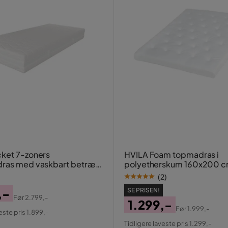
ket 7-zoners
HVILA Foam topmadras i
dras med vaskbart betræk
polyetherskum 160x200 c
cm
mellem
(
2
)
,-
SE PRISEN!
Før
2.799,-
1.299,-
al
Før
1.999,-
este pris 1.899,-
Pris
Original
Tidligere laveste pris 1.299,-