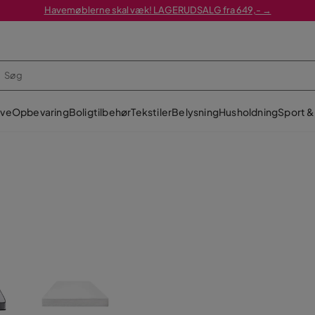
Havemøblerne skal væk! LAGERUDSALG fra 649,- →
ve
Opbevaring
Boligtilbehør
Tekstiler
Belysning
Husholdning
Sport & 