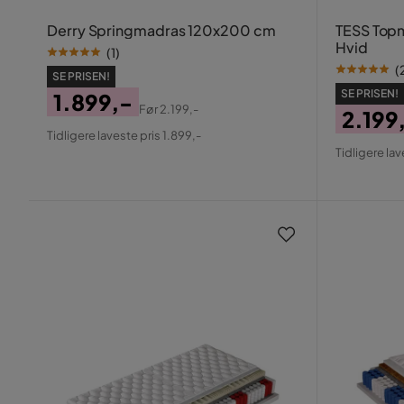
Derry Springmadras 120x200 cm
TESS Top
Hvid
(
1
)
(
SE PRISEN!
SE PRISEN!
1.899,-
Før
2.199,-
2.199
Pris
Original
Tidligere laveste pris 1.899,-
Pris
Origin
Pris
Tidligere lav
Pris