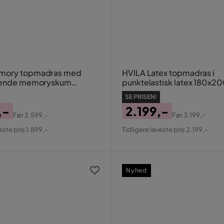
mory topmadras med
HVILA Latex topmadras i
stende memoryskum
punktelastisk latex 180x20
cm - 7 cm blød/mellem,
cm mellem/fast, vaskbart
SE PRISEN!
 betræk
,-
2.199,-
Før
2.599,-
Før
3.199,-
al
Pris
Original
este pris 1.899,-
Tidligere laveste pris 2.199,-
Pris
Nyhed