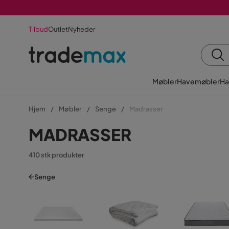
Tilbud
Outlet
Nyheder
Møbler
Havemøbler
Ha
Hjem
Møbler
Senge
Madrasser
MADRASSER
410 stk produkter
Senge