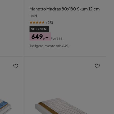
Manetto Madras 80x180 Skum 12 cm
Hvid
(
23
)
SE PRISEN!
649,-
Før
899,-
Pris
Original
Tidligere laveste pris 649,-
Pris