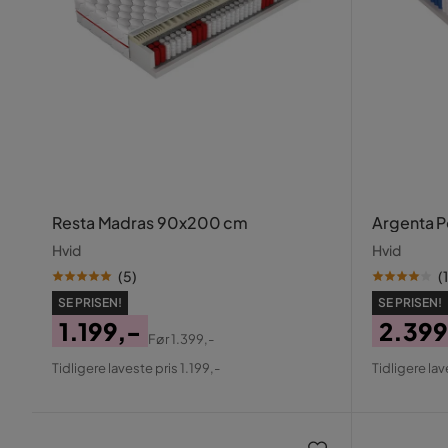
Resta Madras 90x200 cm
Argenta 
Hvid
Hvid
(
5
)
(
1
SE PRISEN!
SE PRISEN!
1.199,-
2.399
Før
1.399,-
Pris
Original
Pris
Origin
Tidligere laveste pris 1.199,-
Tidligere lav
Pris
Pris