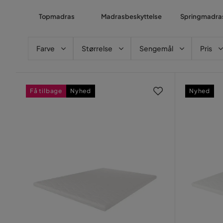
Topmadras
Madrasbeskyttelse
Springmadra
Farve
Størrelse
Sengemål
Pris
Få tilbage
Nyhed
Nyhed