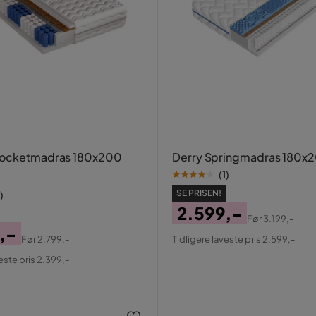
Pocketmadras 180x200
Derry Springmadras 180x
(
1
)
SE PRISEN!
)
2.599,-
Før
3.199,-
Pris
Original
,-
Før
2.799,-
Tidligere laveste pris 2.599,-
Pris
al
este pris 2.399,-