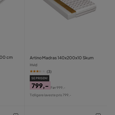
200 cm
Artino Madras 140x200x10 Skum
Hvid
(
3
)
SE PRISEN!
799,-
Før
999,-
Pris
Original
Tidligere laveste pris 799,-
Pris