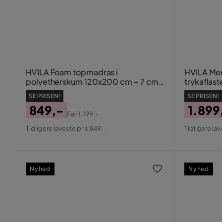
HVILA Foam topmadras i
HVILA Me
polyetherskum 120x200 cm – 7 cm
trykafla
blød/mellem, vaskbart betræk
180x200 
SE PRISEN!
SE PRISEN!
vaskbart
849,-
1.899
Før
1.199,-
Pris
Original
Pris
Origin
Tidligere laveste pris 849,-
Tidligere lav
Pris
Pris
Nyhed
Nyhed