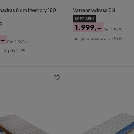
madras 8 cm Memory 180
Vattenmadrass Blå
SE PRISEN!
2
)
1.999,-
Før
2.999,-
Pris
Original
,-
Tidligere laveste pris 1.999,-
Før
2.399,-
Pris
al
este pris 2.199,-