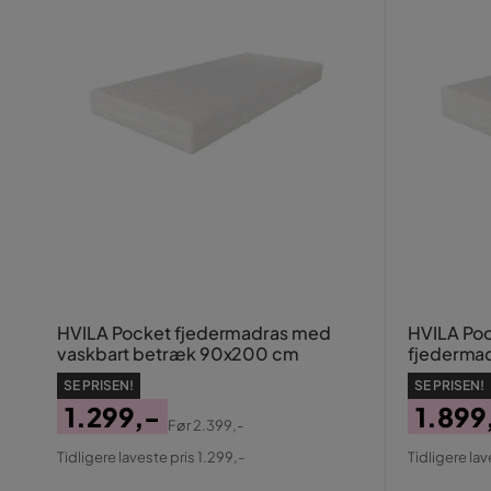
HVILA Pocket fjedermadras med
HVILA Poc
vaskbart betræk 90x200 cm
fjederma
90x200 
SE PRISEN!
SE PRISEN!
1.299,-
1.899
Før
2.399,-
Pris
Original
Pris
Origin
Tidligere laveste pris 1.299,-
Tidligere lav
Pris
Pris