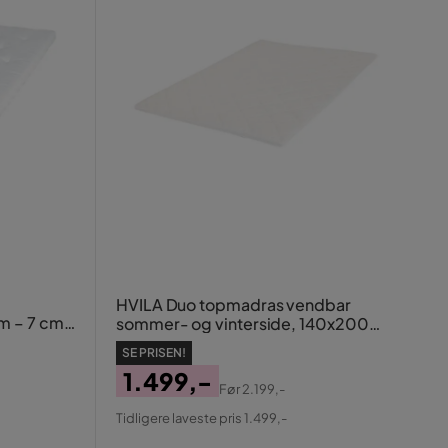
HVILA Duo topmadras vendbar
m – 7 cm,
sommer- og vinterside, 140x200
cm – 7 cm blød/mellem,
SE PRISEN!
polyetherskum, vaskbart betræk
1.499,-
Før
2.199,-
Pris
Original
Tidligere laveste pris 1.499,-
Pris