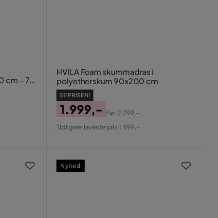
HVILA Foam skummadras i
0 cm – 7
polyetherskum 90x200 cm
 betræk
SE PRISEN!
1.999,-
Før
2.799,-
Pris
Original
Tidligere laveste pris 1.999,-
Pris
Nyhed