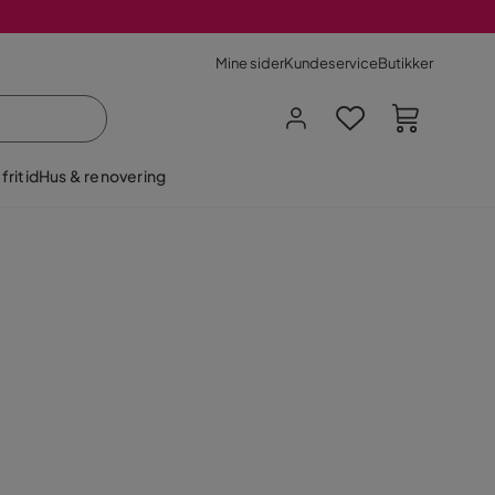
Mine sider
Kundeservice
Butikker
fritid
Hus & renovering