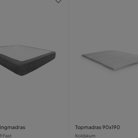
ringmadras
Topmadras 90x190
 Fast
Koldskum