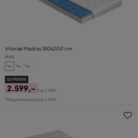
Vitoriak Madras 180x200 cm
Hvid
SE PRISEN!
2.599,-
Før
2.999,-
Pris
Original
Tidligere laveste pris 2.599,-
Pris