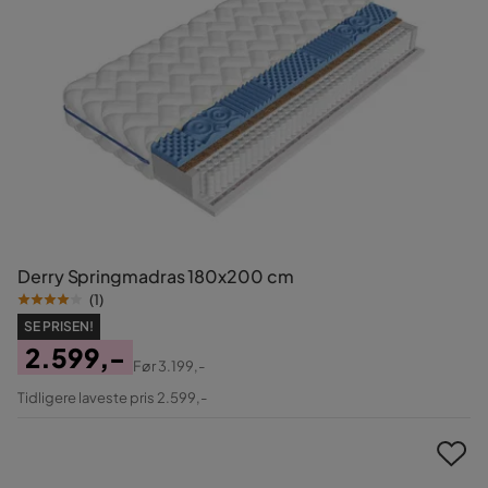
Derry Springmadras 180x200 cm
(
1
)
SE PRISEN!
2.599,-
Før
3.199,-
Pris
Original
Tidligere laveste pris 2.599,-
Pris