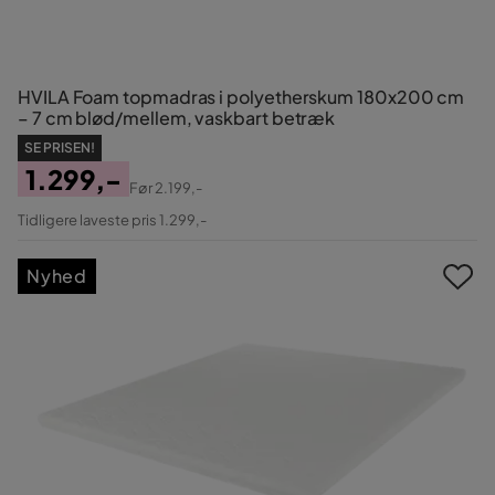
HVILA Foam topmadras i polyetherskum 180x200 cm
– 7 cm blød/mellem, vaskbart betræk
SE PRISEN!
1.299,-
Før
2.199,-
Pris
Original
Tidligere laveste pris 1.299,-
Pris
Nyhed