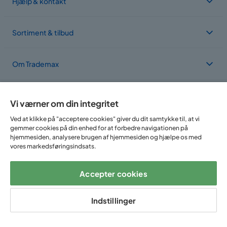
Hjælp & kontakt
Sortiment & tilbud
Om Trademax
Vi findes i flere forskellige lande
Vi værner om din integritet
Ved at klikke på "acceptere cookies" giver du dit samtykke til, at vi
gemmer cookies på din enhed for at forbedre navigationen på
hjemmesiden, analysere brugen af hjemmesiden og hjælpe os med
vores markedsføringsindsats.
Accepter cookies
Følg os på:
Indstillinger
Copyright © 2025 Home Furnishing Nordic AB