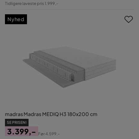
Pris
Original
Tidligere laveste pris 1.999,-
Pris
Nyhed
madras Madras MEDIQ H3 180x200 cm
SE PRISEN!
3.399,-
Før
4.599,-