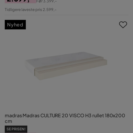
Før
3.399,-
Pris
Original
Tidligere laveste pris 2.599,-
Pris
Nyhed
madras Madras CULTURE 20 VISCO H3 rullet 180x200
cm
SE PRISEN!