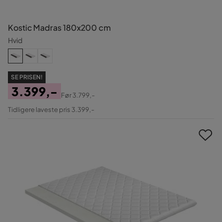
Kostic Madras 180x200 cm
Hvid
SE PRISEN!
3.399,-
Før
3.799,-
Pris
Original
Tidligere laveste pris 3.399,-
Pris