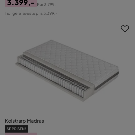
3.399,-
Før
3.799,-
Pris
Original
Tidligere laveste pris 3.399,-
Pris
Kolstrarp Madras
SE PRISEN!