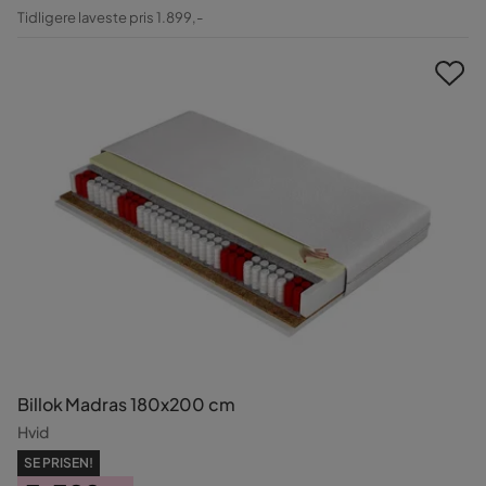
Pris
Original
Tidligere laveste pris 1.899,-
Pris
Billok Madras 180x200 cm
Hvid
SE PRISEN!