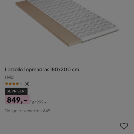
Lozzollo Topmadras 180x200 cm
Hvid
(
4
)
SE PRISEN!
849,-
Før
999,-
Pris
Original
Tidligere laveste pris 849,-
Pris