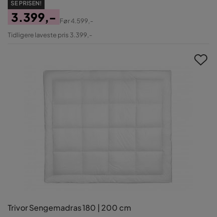
SE PRISEN!
3.399,-
Før
4.599,-
Pris
Original
Tidligere laveste pris 3.399,-
Pris
Trivor Sengemadras 180 | 200 cm