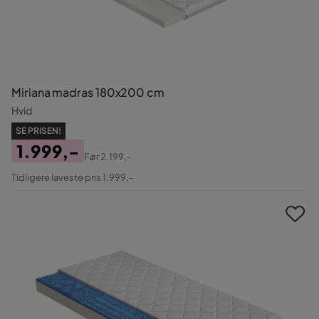
Miriana madras 180x200 cm
Hvid
SE PRISEN!
1.999,-
Før
2.199,-
Pris
Original
Tidligere laveste pris 1.999,-
Pris