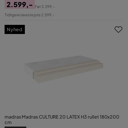
2.599,-
Før
3.399,-
Pris
Original
Tidligere laveste pris 2.599,-
Pris
Nyhed
madras Madras CULTURE 20 LATEX H3 rullet 180x200
cm