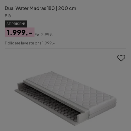
Dual Water Madras 180 | 200 cm
Blå
SE PRISEN!
1.999,-
Før
2.999,-
Pris
Original
Tidligere laveste pris 1.999,-
Pris