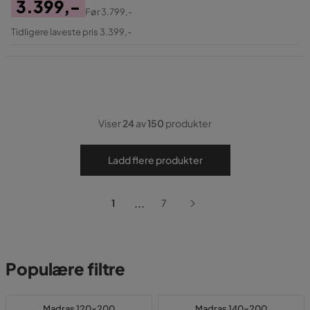
3.399,-
Før
3.799,-
Pris
Original
Tidligere laveste pris 3.399,-
Pris
Viser
24
av
150
produkter
Ladd flere produkter
...
1
7
Populære filtre
Madras 120x200
Madras 140x200