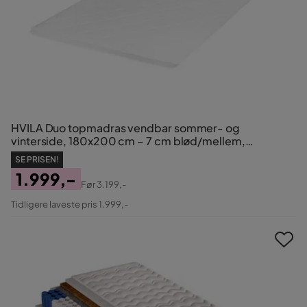
HVILA Duo topmadras vendbar sommer- og
vinterside, 180x200 cm – 7 cm blød/mellem,
polyetherskum, vaskbart betræk
SE PRISEN!
1.999,-
Før
3.199,-
Pris
Original
Tidligere laveste pris 1.999,-
Pris