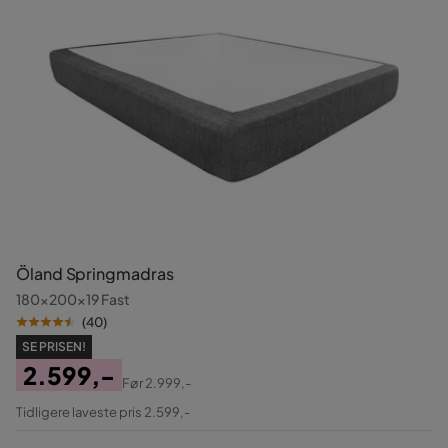
Öland Springmadras
180x200x19 Fast
(
40
)
SE PRISEN!
2.599,-
Før
2.999,-
Pris
Original
Tidligere laveste pris 2.599,-
Pris