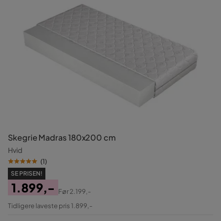
Skegrie Madras 180x200 cm
Hvid
(
1
)
SE PRISEN!
1.899,-
Før
2.199,-
Pris
Original
Tidligere laveste pris 1.899,-
Pris