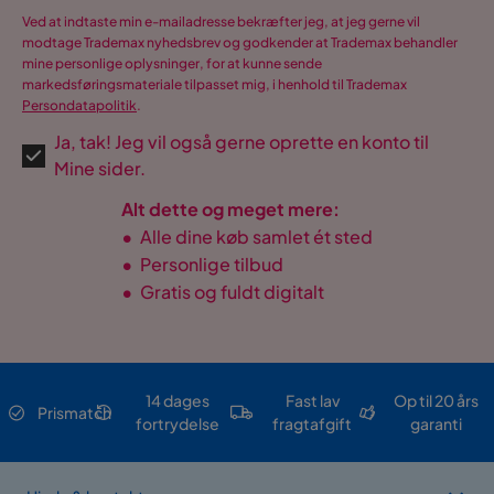
Ved at indtaste min e-mailadresse bekræfter jeg, at jeg gerne vil
modtage Trademax nyhedsbrev og godkender at Trademax behandler
mine personlige oplysninger, for at kunne sende
markedsføringsmateriale tilpasset mig, i henhold til Trademax
Persondatapolitik
.
Ja, tak! Jeg vil også gerne oprette en konto til
Mine sider.
Alt dette og meget mere:
•
Alle dine køb samlet ét sted
•
Personlige tilbud
•
Gratis og fuldt digitalt
14 dages
Fast lav
Op til 20 års
Prismatch
fortrydelse
fragtafgift
garanti