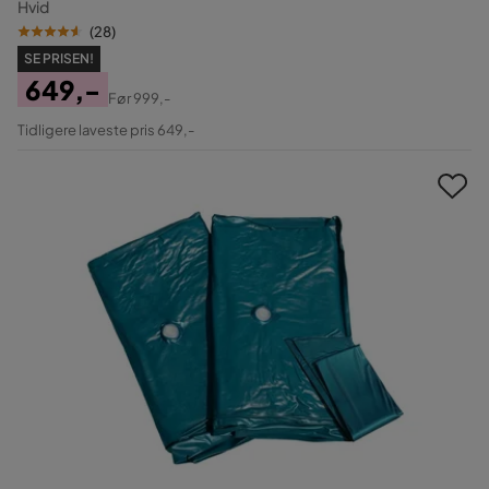
Hvid
(
28
)
SE PRISEN!
649,-
Før
999,-
Pris
Original
Tidligere laveste pris 649,-
Pris