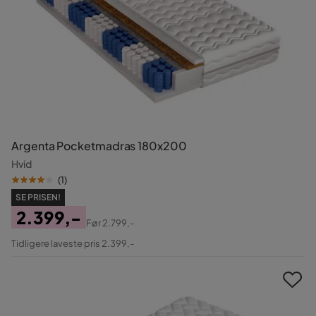
Argenta Pocketmadras 180x200
Hvid
(
1
)
SE PRISEN!
2.399,-
Før
2.799,-
Pris
Original
Tidligere laveste pris 2.399,-
Pris