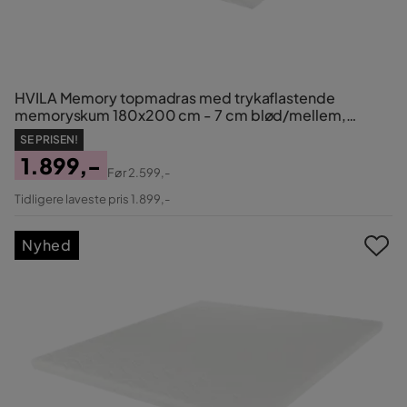
HVILA Memory topmadras med trykaflastende
memoryskum 180x200 cm - 7 cm blød/mellem,
vaskbart betræk
SE PRISEN!
1.899,-
Før
2.599,-
Pris
Original
Tidligere laveste pris 1.899,-
Pris
Nyhed