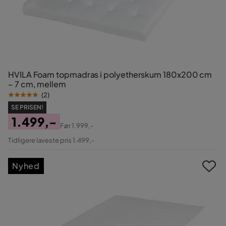
HVILA Foam topmadras i polyetherskum 180x200 cm
– 7 cm, mellem
(
2
)
SE PRISEN!
1.499,-
Før
1.999,-
Pris
Original
Tidligere laveste pris 1.499,-
Pris
Nyhed