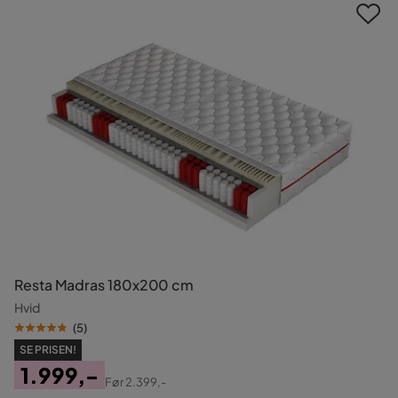
Resta Madras 180x200 cm
Hvid
(
5
)
SE PRISEN!
1.999,-
Før
2.399,-