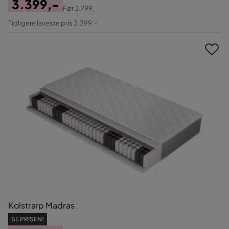
3.399,-
Før
3.799,-
Pris
Original
Tidligere laveste pris 3.399,-
Pris
Kolstrarp Madras
SE PRISEN!