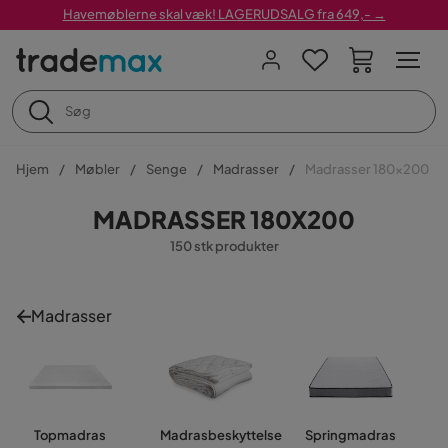
Havemøblerne skal væk! LAGERUDSALG fra 649,- →
Hjem
Møbler
Senge
Madrasser
Madrasser 180x200
MADRASSER 180X200
150 stk produkter
Madrasser
Topmadras
Madrasbeskyttelse
Springmadras