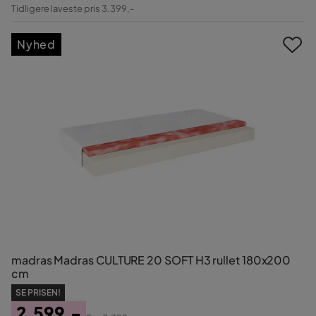
Pris
Original
Tidligere laveste pris 3.399,-
Pris
Nyhed
madras Madras CULTURE 20 SOFT H3 rullet 180x200
cm
SE PRISEN!
2.599,-