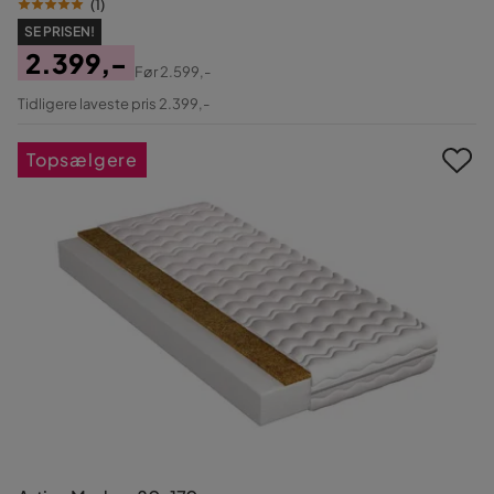
(
1
)
SE PRISEN!
2.399,-
Før
2.599,-
Pris
Original
Tidligere laveste pris 2.399,-
Pris
Topsælgere