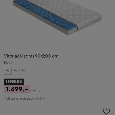
Vitoriak Madras 90x200 cm
Hvid
SE PRISEN!
1.699,-
Før
1.999,-
Pris
Original
Tidligere laveste pris 1.699,-
Pris