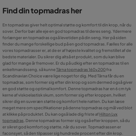
Find din topmadras her
En topmadras giver helt optimal støtte og komfort til din krop, når du
sover. Derfor bør alle eje en god topmadras til deres seng. Ydermere
forlænger en topmadras også levetiden på din seng. Her på siden
finder du mange forskellige bud på en god topmadras. Fælles for alle
vores topmadrasser er, at de er af højeste kvalitet og fremstillet af de
bedste materialer. Du sikrer dig altså et produkt, som du kan blive
glad for mange år fremover. Er du på udkig efter en topmadras til en
enkeltmandsseng, så kunne
Tärna topmadras 160x200
fra
Scandinavian Choice være lige noget for dig. Med Tärna får du en
topmadras, som former sig efter din krop og som dermed også giver
en god støtte og optimal komfort. Denne topmadras har en 6 cm tyk
kerne af viskoelastisk skum, som former sig efter kroppen, hvilket
sikrer dig en suveræn støtte og komfort hele natten. Du kan læse
meget mere om specifikationer på denne topmadras og mål ved blot
at klikke på produktet. Du kan også lade dig friste af
Hilton Lyx
topmadras
. Denne topmadras former sig også efter kroppen, så du
er sikret god komfort og støtte, når du sover. Topmadrassen er
faconsyet, så den tilpasser sig hundrede procent efter din krop.