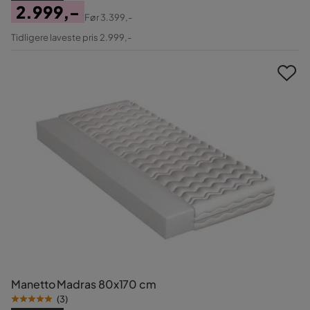
2.999,-
Før
3.399,-
Pris
Original
Tidligere laveste pris 2.999,-
Pris
Manetto Madras 80x170 cm
(
3
)