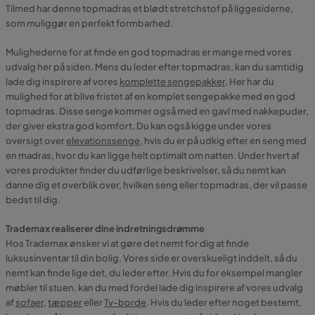
Tilmed har denne topmadras et blødt stretchstof på liggesiderne,
som muliggør en perfekt formbarhed.
Mulighederne for at finde en god topmadras er mange med vores
udvalg her på siden. Mens du leder efter topmadras, kan du samtidig
lade dig inspirere af vores
komplette sengepakker
. Her har du
mulighed for at blive fristet af en komplet sengepakke med en god
topmadras. Disse senge kommer også med en gavl med nakkepuder,
der giver ekstra god komfort. Du kan også kigge under vores
oversigt over
elevationssenge
, hvis du er på udkig efter en seng med
en madras, hvor du kan ligge helt optimalt om natten. Under hvert af
vores produkter finder du udførlige beskrivelser, så du nemt kan
danne dig et overblik over, hvilken seng eller topmadras, der vil passe
bedst til dig.
Trademax realiserer dine indretningsdrømme
Hos Trademax ønsker vi at gøre det nemt for dig at finde
luksusinventar til din bolig. Vores side er overskueligt inddelt, så du
nemt kan finde lige det, du leder efter. Hvis du for eksempel mangler
møbler til stuen, kan du med fordel lade dig inspirere af vores udvalg
af
sofaer
,
tæpper
eller
Tv-borde
. Hvis du leder efter noget bestemt,