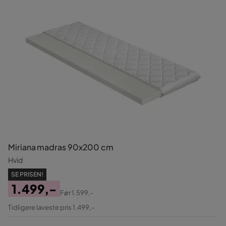
Miriana madras 90x200 cm
Hvid
SE PRISEN!
1.499,-
Før
1.599,-
Pris
Original
Tidligere laveste pris 1.499,-
Pris