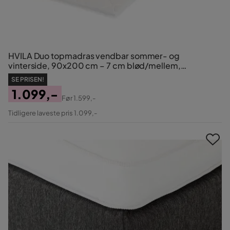
HVILA Duo topmadras vendbar sommer- og
vinterside, 90x200 cm – 7 cm blød/mellem,
polyetherskum, vaskbart betræk
SE PRISEN!
1.099,-
Før
1.599,-
Pris
Original
Tidligere laveste pris 1.099,-
Pris