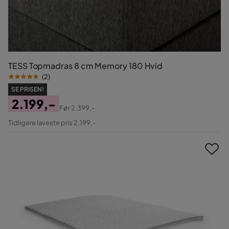
TESS Topmadras 8 cm Memory 180 Hvid
(
2
)
SE PRISEN!
2.199,-
Før
2.399,-
Pris
Original
Tidligere laveste pris 2.199,-
Pris