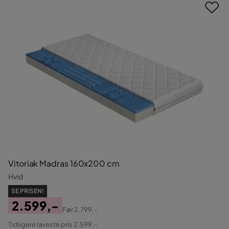
Vitoriak Madras 160x200 cm
Hvid
SE PRISEN!
2.599,-
Før
2.799,-
Pris
Original
Tidligere laveste pris 2.599,-