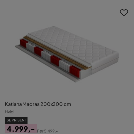
Pris
Katiana Madras 200x200 cm
Hvid
SE PRISEN!
4.999,-
Før
5.499,-