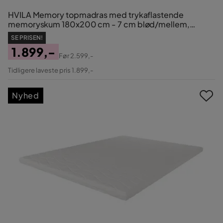
HVILA Memory topmadras med trykaflastende
memoryskum 180x200 cm - 7 cm blød/mellem,
vaskbart betræk
SE PRISEN!
1.899,-
Før
2.599,-
Pris
Original
Tidligere laveste pris 1.899,-
Pris
Nyhed