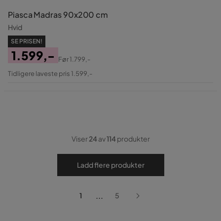
Piasca Madras 90x200 cm
Hvid
SE PRISEN!
1.599,-
Før
1.799,-
Pris
Original
Tidligere laveste pris 1.599,-
Pris
Viser
24
av
114
produkter
Ladd flere produkter
...
1
5