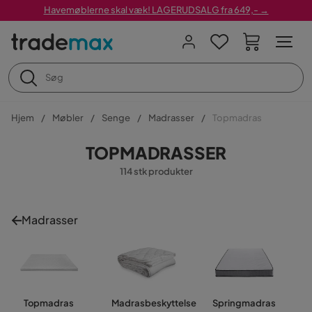
Havemøblerne skal væk! LAGERUDSALG fra 649,- →
Hjem
Møbler
Senge
Madrasser
Topmadras
TOPMADRASSER
114 stk produkter
Madrasser
Topmadras
Madrasbeskyttelse
Springmadras