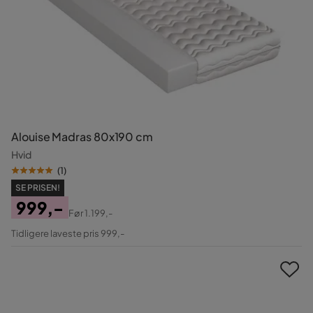
Alouise Madras 80x190 cm
Hvid
(
1
)
SE PRISEN!
999,-
Før
1.199,-
Pris
Original
Tidligere laveste pris 999,-
Pris