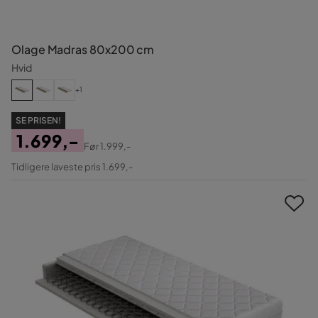
Olage Madras 80x200 cm
Hvid
+1
SE PRISEN!
1.699,-
Før
1.999,-
Pris
Original
Tidligere laveste pris 1.699,-
Pris