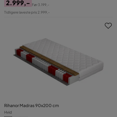
2.999,-
Før
3.199,-
Pris
Original
Tidligere laveste pris 2.999,-
Pris
Rihanor Madras 90x200 cm
Hvid