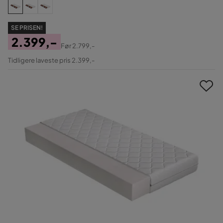
SE PRISEN!
2.399,-
Før
2.799,-
Pris
Original
Tidligere laveste pris 2.399,-
Pris