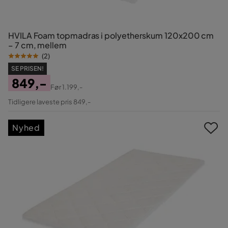
HVILA Foam topmadras i polyetherskum 120x200 cm
– 7 cm, mellem
(
2
)
SE PRISEN!
849,-
Før
1.199,-
Pris
Original
Tidligere laveste pris 849,-
Pris
Nyhed