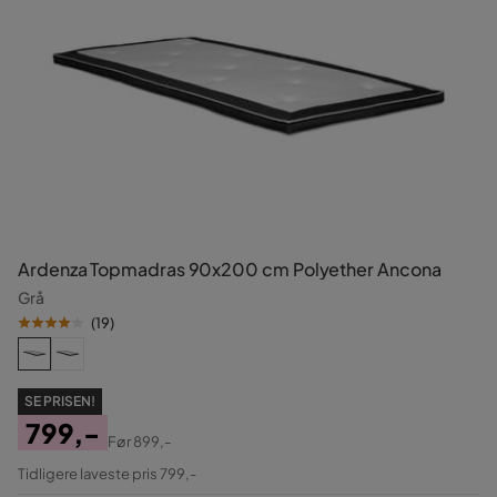
Ardenza Topmadras 90x200 cm Polyether Ancona
Grå
(
19
)
SE PRISEN!
799,-
Før
899,-
Pris
Original
Tidligere laveste pris 799,-
Pris