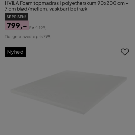
HVILA Foam topmadras i polyetherskum 90x200 cm –
7 cm blød/mellem, vaskbart betræk
SE PRISEN!
799,-
Før
1.199,-
Pris
Original
Tidligere laveste pris 799,-
Pris
Nyhed