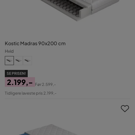
Kostic Madras 90x200 cm
Hvid
SE PRISEN!
2.199,-
Før
2.599,-
Pris
Original
Tidligere laveste pris 2.199,-
Pris