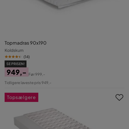
Topmadras 90x190
Koldskum
(
14
)
SE PRISEN!
949,-
Før
999,-
Pris
Original
Tidligere laveste pris 949,-
Pris
Topsælgere