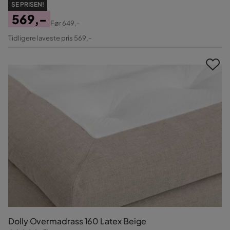
SE PRISEN!
569,-
Før
649,-
Pris
Original
Tidligere laveste pris 569,-
Pris
Dolly Overmadrass 160 Latex Beige