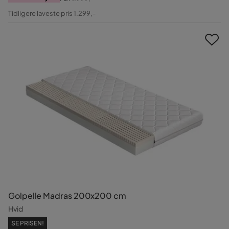
Pris
Original
Tidligere laveste pris 1.299,-
Pris
Golpelle Madras 200x200 cm
Hvid
SE PRISEN!