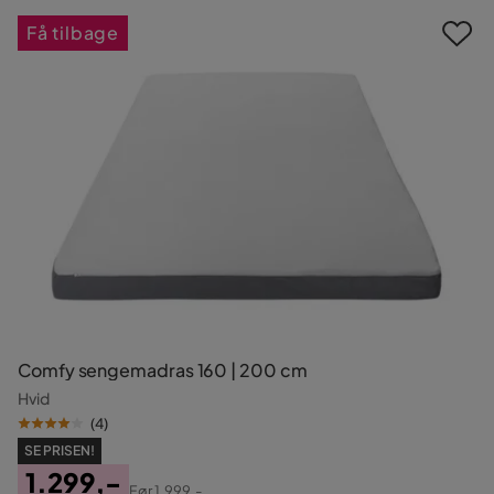
Få tilbage
Comfy sengemadras 160 | 200 cm
Hvid
(
4
)
SE PRISEN!
1.299,-
Før
1.999,-