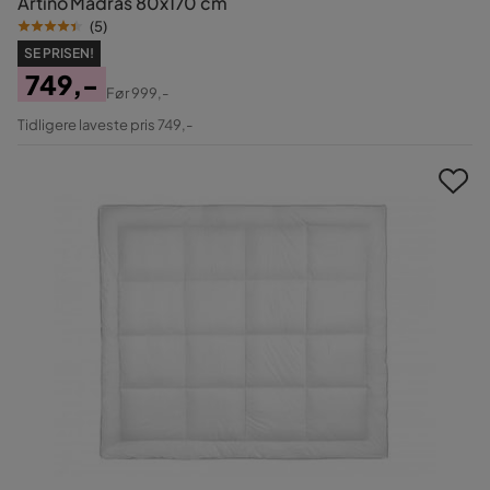
Artino Madras 80x170 cm
(
5
)
SE PRISEN!
749,-
Før
999,-
Pris
Original
Tidligere laveste pris 749,-
Pris