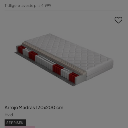
Pris
Original
Tidligere laveste pris 4.999,-
Pris
Arrojo Madras 120x200 cm
Hvid
SE PRISEN!