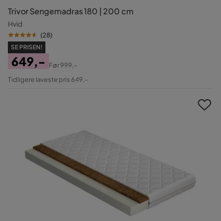
Trivor Sengemadras 180 | 200 cm
Hvid
(
28
)
SE PRISEN!
649,-
Før
999,-
Pris
Original
Tidligere laveste pris 649,-
Pris