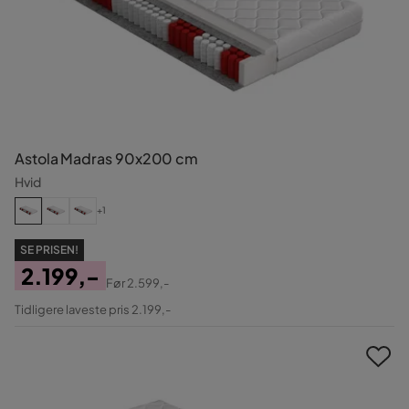
Astola Madras 90x200 cm
Hvid
+1
SE PRISEN!
2.199,-
Før
2.599,-
Pris
Original
Tidligere laveste pris 2.199,-
Pris