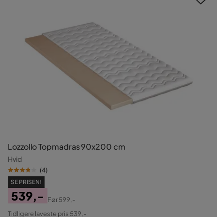
Lozzollo Topmadras 90x200 cm
Hvid
(
4
)
SE PRISEN!
539,-
Før
599,-
Pris
Original
Tidligere laveste pris 539,-