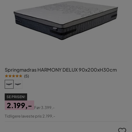
Springmadras HARMONY DELUX 90x200xH30cm
(
5
)
SE PRISEN!
2.199,-
Før
3.399,-
Pris
Original
Tidligere laveste pris 2.199,-
Pris