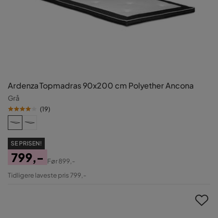
Ardenza Topmadras 90x200 cm Polyether Ancona
Grå
(
19
)
SE PRISEN!
799,-
Før
899,-
Pris
Original
Tidligere laveste pris 799,-
Pris