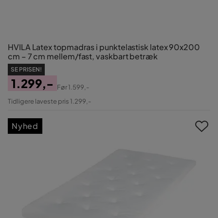
HVILA Latex topmadras i punktelastisk latex 90x200
cm – 7 cm mellem/fast, vaskbart betræk
SE PRISEN!
1.299,-
Før
1.599,-
Pris
Original
Tidligere laveste pris 1.299,-
Pris
Nyhed