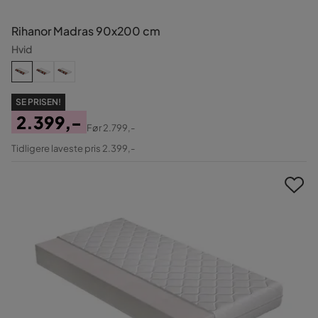
Rihanor Madras 90x200 cm
Hvid
SE PRISEN!
2.399,-
Før
2.799,-
Pris
Original
Tidligere laveste pris 2.399,-
Pris