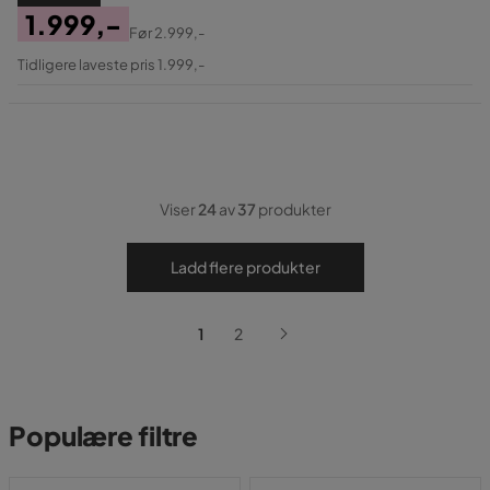
1.999,-
Før
2.999,-
Pris
Original
Tidligere laveste pris 1.999,-
Pris
Viser
24
av
37
produkter
Ladd flere produkter
1
2
Populære filtre