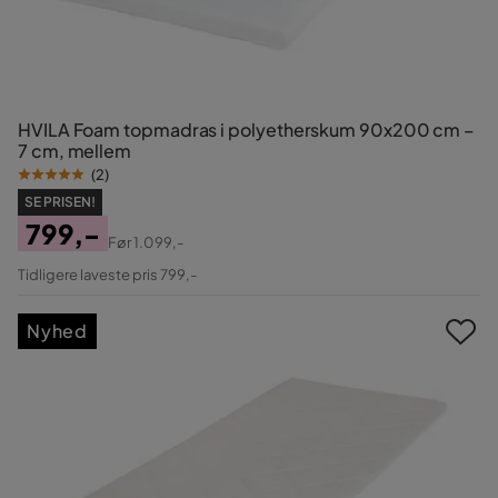
HVILA Foam topmadras i polyetherskum 90x200 cm –
7 cm, mellem
(
2
)
SE PRISEN!
799,-
Før
1.099,-
Pris
Original
Tidligere laveste pris 799,-
Pris
Nyhed