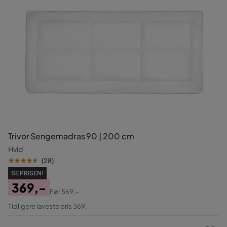
Trivor Sengemadras 90 | 200 cm
Hvid
(
28
)
SE PRISEN!
369,-
Før
569,-
Pris
Original
Tidligere laveste pris 369,-
Pris