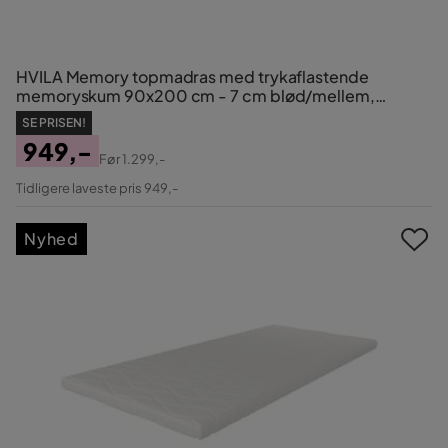
HVILA Memory topmadras med trykaflastende
memoryskum 90x200 cm - 7 cm blød/mellem,
vaskbart betræk
SE PRISEN!
949,-
Før
1.299,-
Pris
Original
Tidligere laveste pris 949,-
Pris
Nyhed