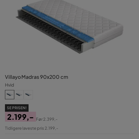
Villayo Madras 90x200 cm
Hvid
SE PRISEN!
2.199,-
Før
2.399,-
Pris
Original
Tidligere laveste pris 2.199,-
Pris