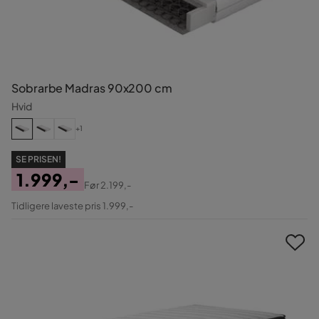
Sobrarbe Madras 90x200 cm
Hvid
+1
SE PRISEN!
1.999,-
Før
2.199,-
Pris
Original
Tidligere laveste pris 1.999,-
Pris