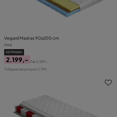
Veganil Madras 90x200 cm
Hvid
SE PRISEN!
2.199,-
Før
2.599,-
Pris
Original
Tidligere laveste pris 2.199,-
Pris