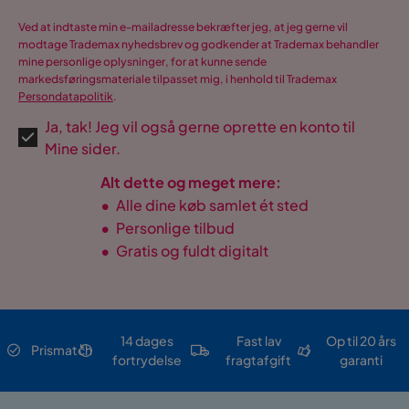
Ved at indtaste min e-mailadresse bekræfter jeg, at jeg gerne vil
modtage Trademax nyhedsbrev og godkender at Trademax behandler
mine personlige oplysninger, for at kunne sende
markedsføringsmateriale tilpasset mig, i henhold til Trademax
Persondatapolitik
.
Ja, tak! Jeg vil også gerne oprette en konto til
Mine sider.
Alt dette og meget mere:
•
Alle dine køb samlet ét sted
•
Personlige tilbud
•
Gratis og fuldt digitalt
14 dages
Fast lav
Op til 20 års
Prismatch
fortrydelse
fragtafgift
garanti