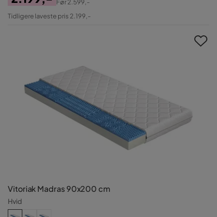
Før
2.599,-
Pris
Original
Tidligere laveste pris 2.199,-
Pris
Vitoriak Madras 90x200 cm
Hvid