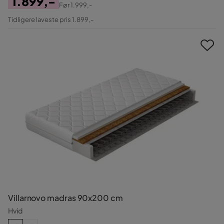
1.899,-
Før
1.999,-
Pris
Original
Tidligere laveste pris 1.899,-
Pris
Villarnovo madras 90x200 cm
Hvid