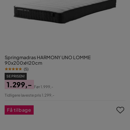
Springmadras HARMONY UNO LOMME
90x200xH20cm
(
5
)
SE PRISEN!
1.299,-
Før
1.999,-
Pris
Original
Tidligere laveste pris 1.299,-
Pris
Få tilbage