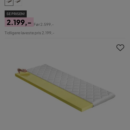
SE PRISEN!
2.199,-
Før
2.599,-
Pris
Original
Tidligere laveste pris 2.199,-
Pris