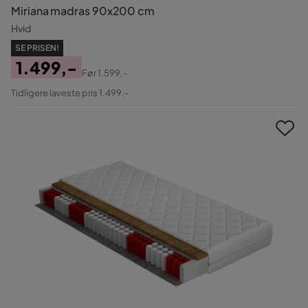
Miriana madras 90x200 cm
Hvid
SE PRISEN!
1.499,-
Før
1.599,-
Pris
Original
Tidligere laveste pris 1.499,-
Pris