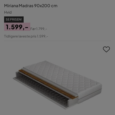
Miriana Madras 90x200 cm
Hvid
SE PRISEN!
1.599,-
Før
1.799,-
Pris
Original
Tidligere laveste pris 1.599,-
Pris