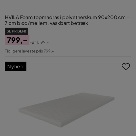
HVILA Foam topmadras i polyetherskum 90x200 cm –
7 cm blød/mellem, vaskbart betræk
SE PRISEN!
799,-
Før
1.199,-
Pris
Original
Tidligere laveste pris 799,-
Pris
Nyhed