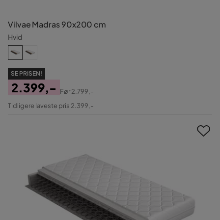
Vilvae Madras 90x200 cm
Hvid
SE PRISEN!
2.399,-
Før
2.799,-
Pris
Original
Tidligere laveste pris 2.399,-
Pris