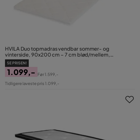
HVILA Duo topmadras vendbar sommer- og
vinterside, 90x200 cm – 7 cm blød/mellem,
polyetherskum, vaskbart betræk
SE PRISEN!
1.099,-
Før
1.599,-
Pris
Original
Tidligere laveste pris 1.099,-
Pris