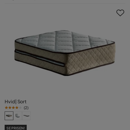
Pris
Hvid| Sort
(
2
)
SE PRISEN!