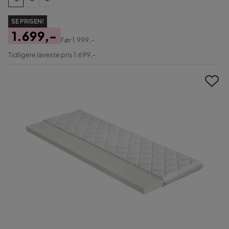
SE PRISEN!
1.699,-
Før
1.999,-
Pris
Original
Tidligere laveste pris 1.699,-
Pris