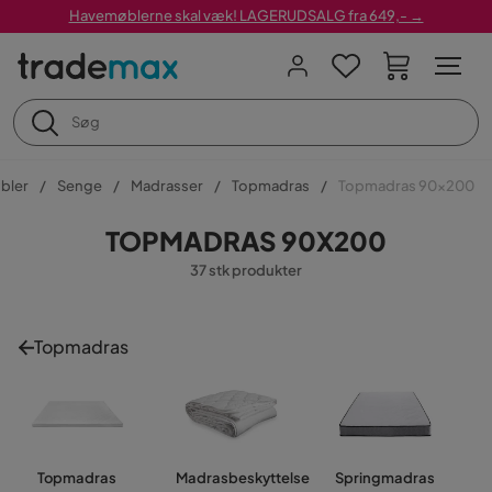
Havemøblerne skal væk! LAGERUDSALG fra 649,- →
bler
Senge
Madrasser
Topmadras
Topmadras 90x200
TOPMADRAS 90X200
37 stk produkter
Topmadras
Topmadras
Madrasbeskyttelse
Springmadras