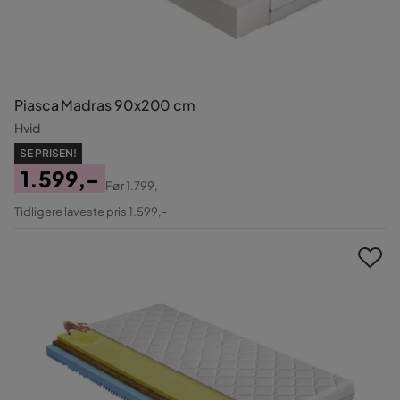
Piasca Madras 90x200 cm
Hvid
SE PRISEN!
1.599,-
Før
1.799,-
Pris
Original
Tidligere laveste pris 1.599,-
Pris