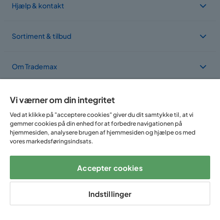
Hjælp & kontakt
Sortiment & tilbud
Om Trademax
Vi findes i flere forskellige lande
Vi værner om din integritet
Ved at klikke på "acceptere cookies" giver du dit samtykke til, at vi
gemmer cookies på din enhed for at forbedre navigationen på
hjemmesiden, analysere brugen af hjemmesiden og hjælpe os med
vores markedsføringsindsats.
Accepter cookies
Følg os på:
Indstillinger
Copyright © 2025 Home Furnishing Nordic AB