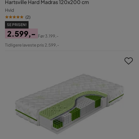
Hartsville Hard Madras 120x200 cm
Hvid
(
2
)
SE PRISEN!
2.599,-
Før
3.199,-
Pris
Original
Tidligere laveste pris 2.599,-
Pris