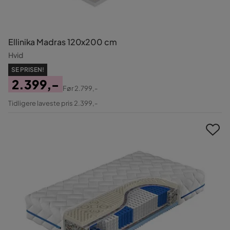
Ellinika Madras 120x200 cm
Hvid
SE PRISEN!
2.399,-
Før
2.799,-
Pris
Original
Tidligere laveste pris 2.399,-
Pris