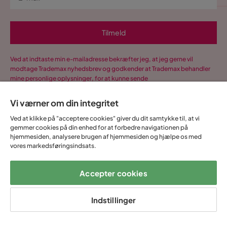
Tilmeld
Ved at indtaste min e-mailadresse bekræfter jeg, at jeg gerne vil
modtage Trademax nyhedsbrev og godkender at Trademax behandler
mine personlige oplysninger, for at kunne sende
markedsføringsmateriale tilpasset mig, i henhold til Trademax
Persondatapolitik
.
Vi værner om din integritet
Ja, tak! Jeg vil også gerne oprette en konto til
Ved at klikke på "acceptere cookies" giver du dit samtykke til, at vi
Mine sider.
gemmer cookies på din enhed for at forbedre navigationen på
hjemmesiden, analysere brugen af hjemmesiden og hjælpe os med
Alt dette og meget mere:
vores markedsføringsindsats.
•
Alle dine køb samlet ét sted
•
Personlige tilbud
Accepter cookies
•
Gratis og fuldt digitalt
Indstillinger