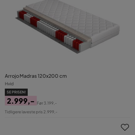
Arrojo Madras 120x200 cm
Hvid
SE PRISEN!
2.999,-
Før
3.199,-
Pris
Original
Tidligere laveste pris 2.999,-
Pris