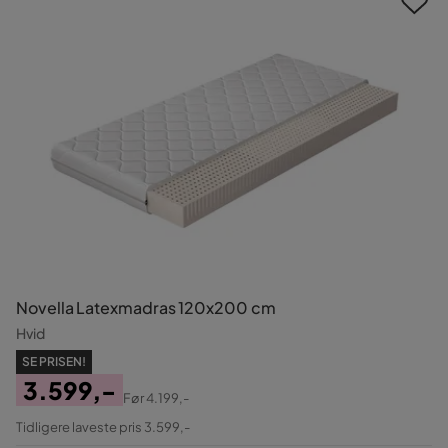
Novella Latexmadras 120x200 cm
Hvid
SE PRISEN!
3.599,-
Før
4.199,-
Pris
Original
Tidligere laveste pris 3.599,-
Pris