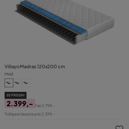
Villayo Madras 120x200 cm
Hvid
SE PRISEN!
2.399,-
Før
2.799,-
Pris
Original
Tidligere laveste pris 2.399,-
Pris