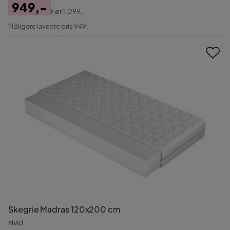
949,-
Før
1.099,-
Pris
Original
Tidligere laveste pris 949,-
Pris
Skegrie Madras 120x200 cm
Hvid