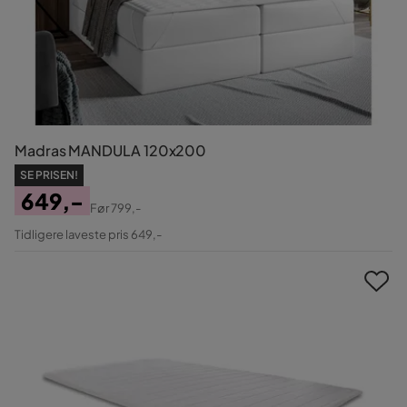
Madras MANDULA 120x200
SE PRISEN!
649,-
Før
799,-
Pris
Original
Tidligere laveste pris 649,-
Pris