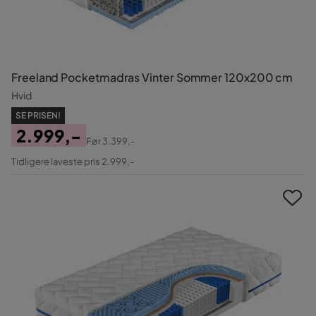
Freeland Pocketmadras Vinter Sommer 120x200 cm
Hvid
SE PRISEN!
2.999,-
Før
3.399,-
Pris
Original
Tidligere laveste pris 2.999,-
Pris