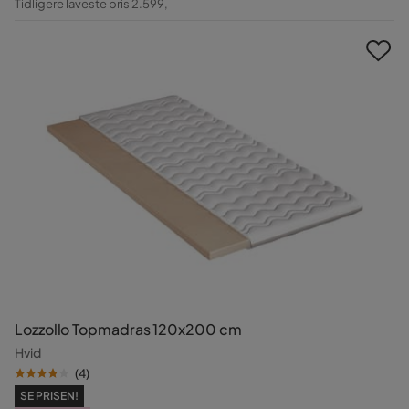
Tidligere laveste pris 2.599,-
Pris
Lozzollo Topmadras 120x200 cm
Hvid
(
4
)
SE PRISEN!