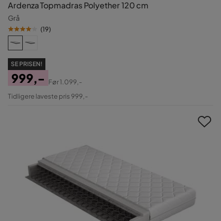
Ardenza Topmadras Polyether 120 cm
Grå
(
19
)
SE PRISEN!
999,-
Før
1.099,-
Pris
Original
Tidligere laveste pris 999,-
Pris