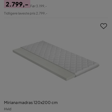
2.799,-
Før
3.199,-
Pris
Original
Tidligere laveste pris 2.799,-
Pris
Miriana madras 120x200 cm
Hvid