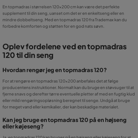
En topmadras i størrelsen 120x200 cm kan være det perfekte
supplement til din seng, uanset om det er en enkeltseng eller en
mindre dobbeltseng. Med en topmadras 120 fra Trademax kan du
forbedre komforten og støtten for en god nats søvn.
Oplev fordelene ved en topmadras
120 til din seng
Hvordan rengør jeg en topmadras 120?
For at rengøre en topmadras 120x200 anbefales det at følge
producentens instruktioner. Normalt kan du bruge en støvsuger til at
fjerne snavs og derefter tørre eventuelle pletter af med en fugtig klud
eller mild rengøringsopløsning beregnet til senge. Undgå at bruge
for meget vand eller kemikalier, der kan beskadige materialet.
Kan jeg bruge en topmadras 120 på en højseng
eller køjeseng?
Ja, en topmadras 120 kan bruges på en højseng eller køjeseng for at