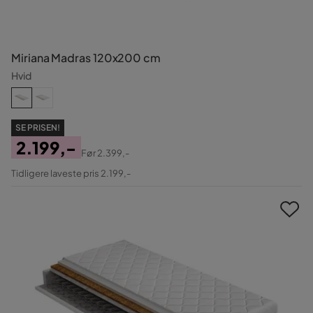
Miriana Madras 120x200 cm
Hvid
SE PRISEN!
2.199,-
Før
2.399,-
Pris
Original
Tidligere laveste pris 2.199,-
Pris