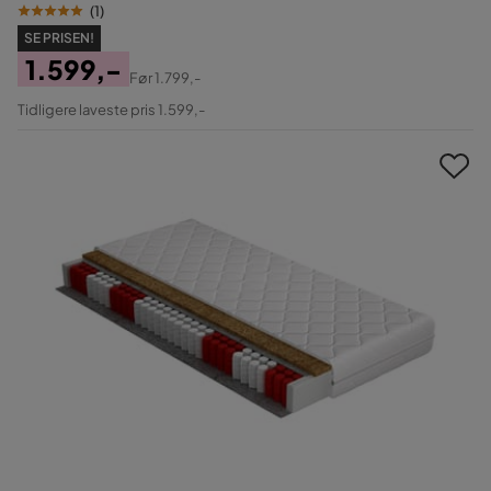
(
1
)
SE PRISEN!
1.599,-
Før
1.799,-
Pris
Original
Tidligere laveste pris 1.599,-
Pris