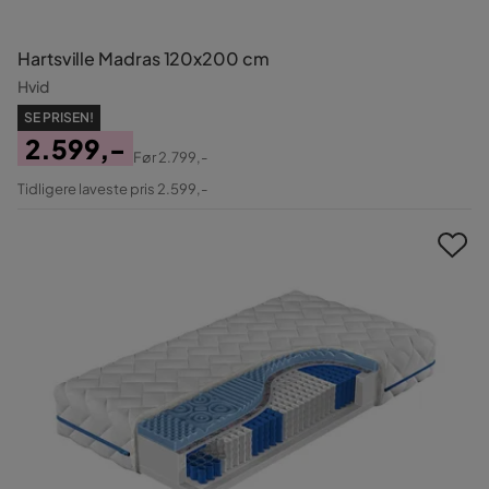
Hartsville Madras 120x200 cm
Hvid
SE PRISEN!
2.599,-
Før
2.799,-
Pris
Original
Tidligere laveste pris 2.599,-
Pris