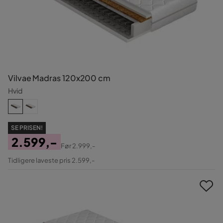
Vilvae Madras 120x200 cm
Hvid
SE PRISEN!
2.599,-
Før
2.999,-
Pris
Original
Tidligere laveste pris 2.599,-
Pris