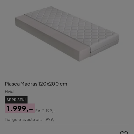
Piasca Madras 120x200 cm
Hvid
SE PRISEN!
1.999,-
Før
2.199,-
Pris
Original
Tidligere laveste pris 1.999,-
Pris