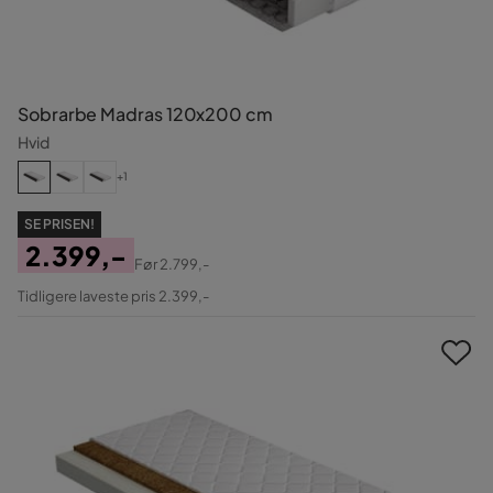
Sobrarbe Madras 120x200 cm
Hvid
+1
SE PRISEN!
2.399,-
Før
2.799,-
Pris
Original
Tidligere laveste pris 2.399,-
Pris