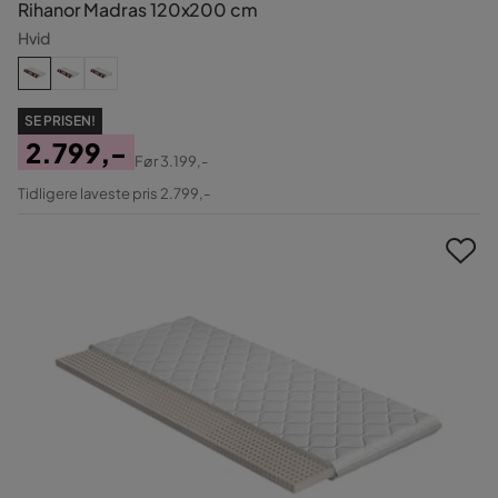
Rihanor Madras 120x200 cm
Hvid
SE PRISEN!
2.799,-
Før
3.199,-
Pris
Original
Tidligere laveste pris 2.799,-
Pris