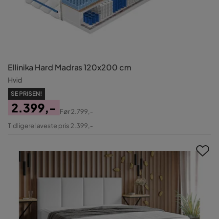
Ellinika Hard Madras 120x200 cm
Hvid
SE PRISEN!
2.399,-
Før
2.799,-
Pris
Original
Tidligere laveste pris 2.399,-
Pris