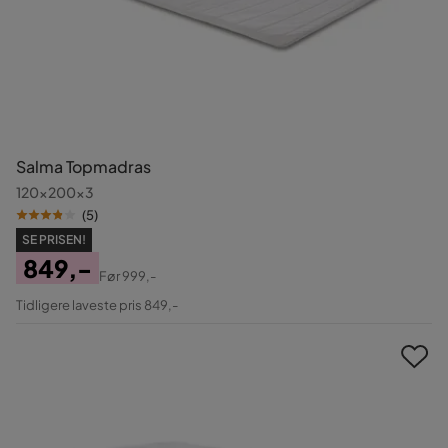
Salma Topmadras
120x200x3
(
5
)
SE PRISEN!
849,-
Før
999,-
Pris
Original
Tidligere laveste pris 849,-
Pris