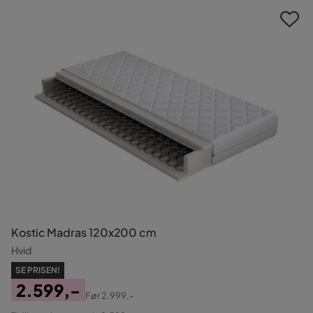
Kostic Madras 120x200 cm
Hvid
SE PRISEN!
2.599,-
Før
2.999,-
Pris
Original