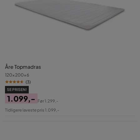
Åre Topmadras
120x200x6
(
3
)
SE PRISEN!
1.099,-
Før
1.299,-
Pris
Original
Tidligere laveste pris 1.099,-
Pris