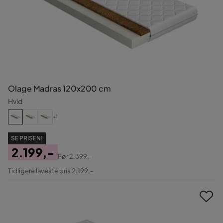
Olage Madras 120x200 cm
Hvid
+1
SE PRISEN!
2.199,-
Før
2.399,-
Pris
Original
Tidligere laveste pris 2.199,-
Pris