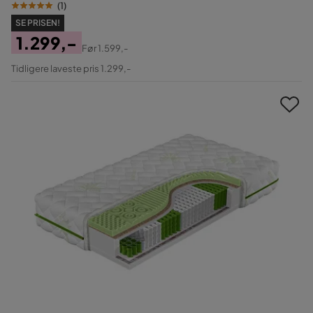
(
1
)
SE PRISEN!
1.299,-
Før
1.599,-
Pris
Original
Tidligere laveste pris 1.299,-
Pris