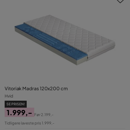
Vitoriak Madras 120x200 cm
Hvid
SE PRISEN!
1.999,-
Før
2.199,-
Pris
Original
Tidligere laveste pris 1.999,-
Pris