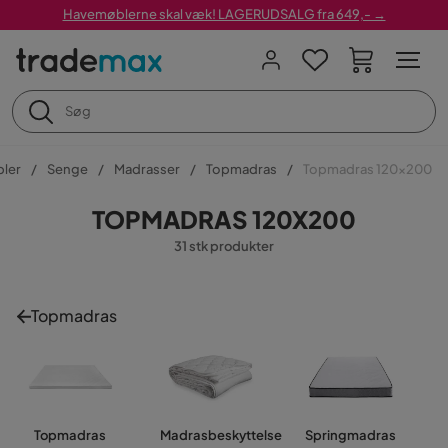
Havemøblerne skal væk! LAGERUDSALG fra 649,- →
ler
Senge
Madrasser
Topmadras
Topmadras 120x200
TOPMADRAS 120X200
31 stk produkter
Topmadras
Topmadras
Madrasbeskyttelse
Springmadras