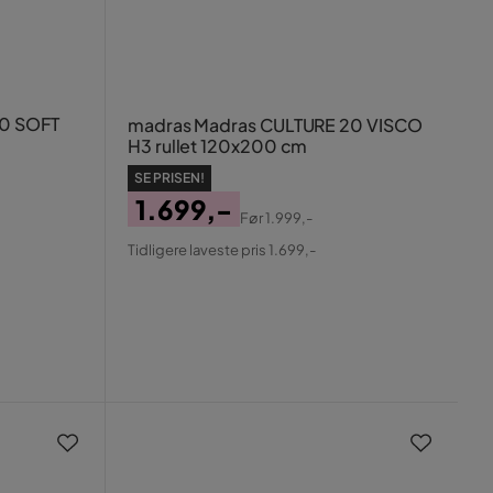
20 SOFT
madras Madras CULTURE 20 VISCO
H3 rullet 120x200 cm
SE PRISEN!
1.699,-
Før
1.999,-
Pris
Original
Tidligere laveste pris 1.699,-
Pris