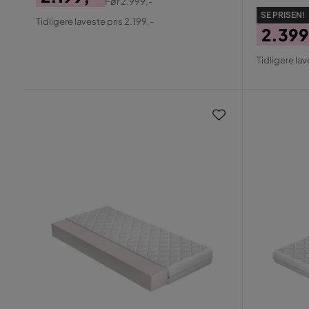
Før
2.999,-
Pris
Original
SE PRISEN!
Tidligere laveste pris 2.199,-
Pris
2.399
Pris
Origin
Tidligere lav
Pris