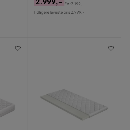
2.999,-
Før
3.199,-
Pris
Original
Tidligere laveste pris 2.999,-
Pris