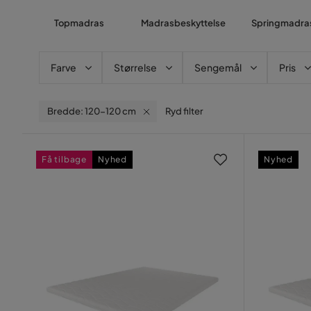
Topmadras
Madrasbeskyttelse
Springmadra
Farve
Størrelse
Sengemål
Pris
Bredde: 120-120 cm
Ryd filter
Få tilbage
Nyhed
Nyhed