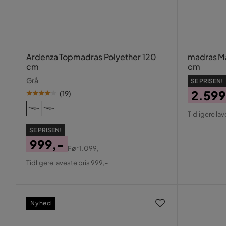
Ardenza Topmadras Polyether 120
madras M
cm
cm
Grå
SE PRISEN!
2.599
(
19
)
Pris
Origin
Tidligere lav
Pris
SE PRISEN!
999,-
Før
1.099,-
Pris
Original
Tidligere laveste pris 999,-
Pris
Nyhed