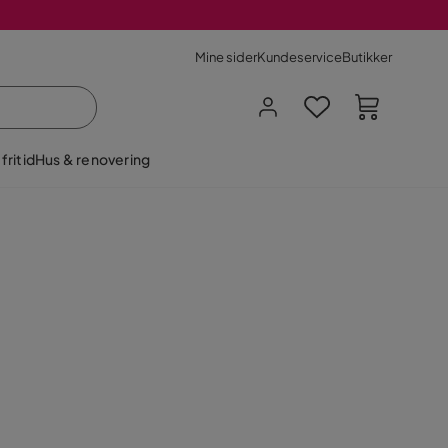
Mine sider
Kundeservice
Butikker
fritid
Hus & renovering