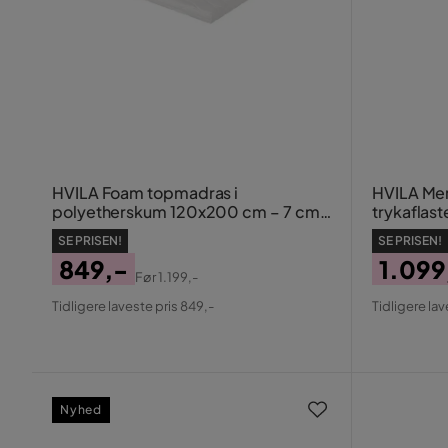
HVILA Foam topmadras i
HVILA Me
polyetherskum 120x200 cm – 7 cm
trykafla
blød/mellem, vaskbart betræk
120x200 
SE PRISEN!
SE PRISEN!
vaskbart
849,-
1.099
Før
1.199,-
Pris
Original
Pris
Origin
Tidligere laveste pris 849,-
Tidligere lav
Pris
Pris
Nyhed