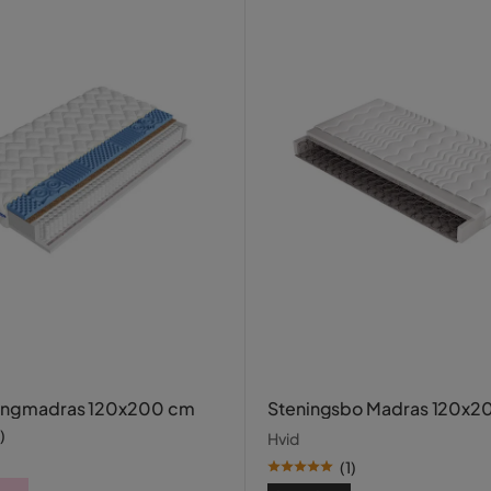
ringmadras 120x200 cm
Steningsbo Madras 120x2
)
Hvid
(
1
)