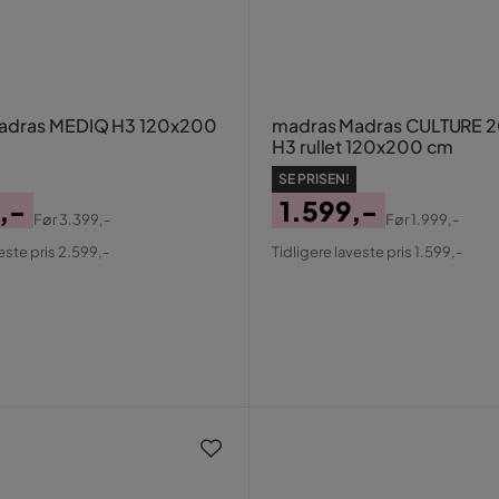
adras MEDIQ H3 120x200
madras Madras CULTURE 
H3 rullet 120x200 cm
SE PRISEN!
,-
1.599,-
Før
3.399,-
Før
1.999,-
al
Pris
Original
este pris 2.599,-
Tidligere laveste pris 1.599,-
Pris