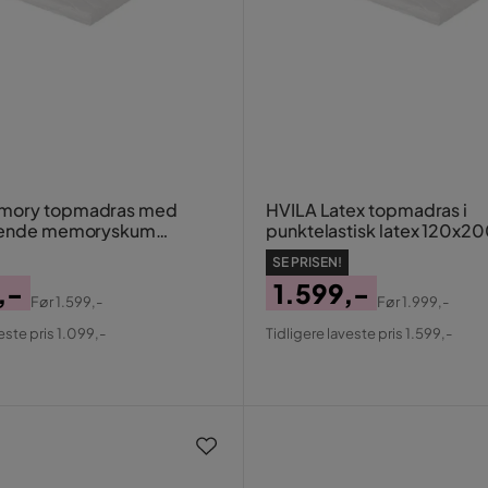
mory topmadras med
HVILA Latex topmadras i
stende memoryskum
punktelastisk latex 120x20
cm - 7 cm blød/mellem,
cm mellem/fast, vaskbart
SE PRISEN!
 betræk
,-
1.599,-
Før
1.599,-
Før
1.999,-
al
Pris
Original
este pris 1.099,-
Tidligere laveste pris 1.599,-
Pris