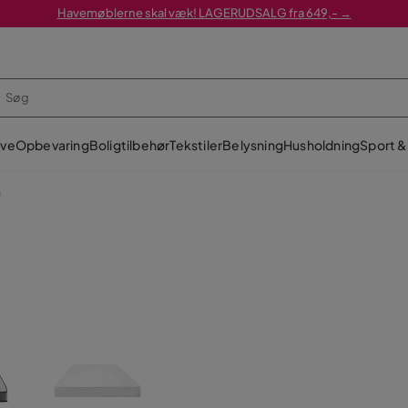
Havemøblerne skal væk! LAGERUDSALG fra 649,- →
ve
Opbevaring
Boligtilbehør
Tekstiler
Belysning
Husholdning
Sport & 
0