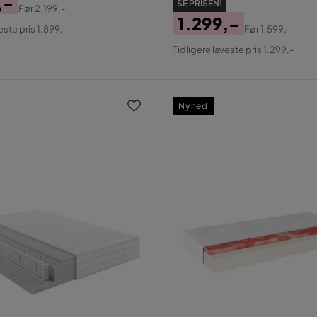
,-
SE PRISEN!
Før
2.199,-
al
1.299,-
este pris 1.899,-
Før
1.599,-
Pris
Original
Tidligere laveste pris 1.299,-
Pris
Nyhed