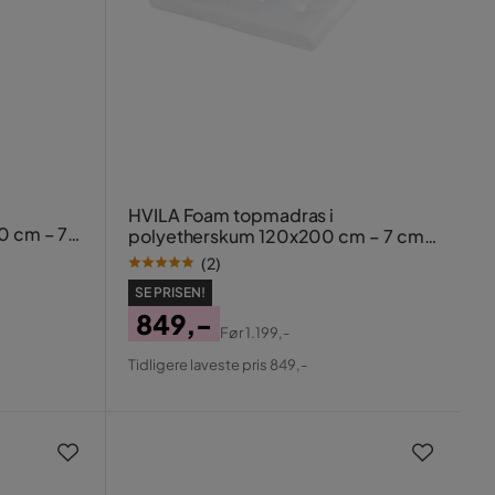
HVILA Foam topmadras i
0 cm – 7
polyetherskum 120x200 cm – 7 cm,
 betræk
mellem
(
2
)
SE PRISEN!
849,-
Før
1.199,-
Pris
Original
Tidligere laveste pris 849,-
Pris