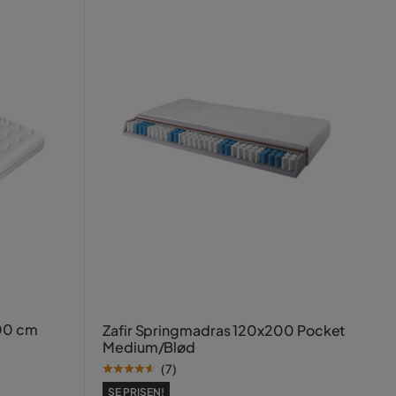
00 cm
Zafir Springmadras 120x200 Pocket
Medium/Blød
(
7
)
SE PRISEN!