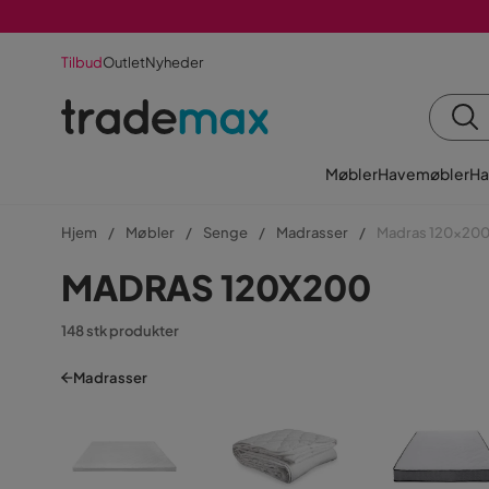
Tilbud
Outlet
Nyheder
Møbler
Havemøbler
Ha
Hjem
Møbler
Senge
Madrasser
Madras 120x20
MADRAS 120X200
148 stk produkter
Madrasser