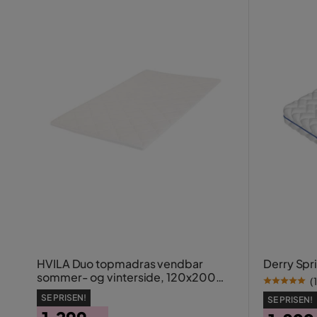
HVILA Duo topmadras vendbar
Derry Sp
sommer- og vinterside, 120x200
(
1
cm – 7 cm blød/mellem,
SE PRISEN!
SE PRISEN!
polyetherskum, vaskbart betræk