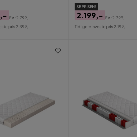
SE PRISEN!
,-
2.199,-
Før
2.799,-
Før
2.399,-
al
Pris
Original
este pris 2.399,-
Tidligere laveste pris 2.199,-
Pris