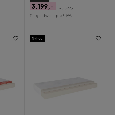
3.199,-
Før
3.599,-
Pris
Original
Tidligere laveste pris 3.199,-
Pris
Nyhed