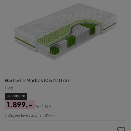
Hartsville Madras 80x200 cm
Hvid
SE PRISEN!
1.899,-
Før
2.199,-
Pris
Original
Tidligere laveste pris 1.899,-
Pris