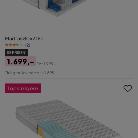
Madras 80x200
(
2
)
SE PRISEN!
1.699,-
Før
1.999,-
Pris
Original
Tidligere laveste pris 1.699,-
Pris
Topsælgere