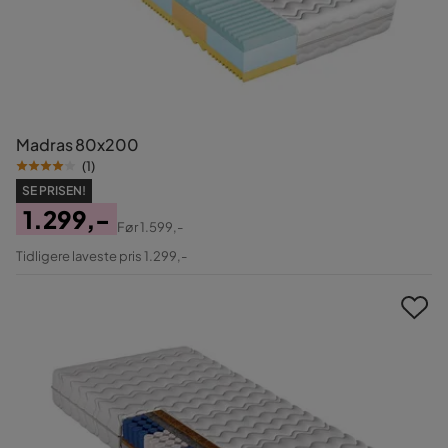
Madras 80x200
(
1
)
SE PRISEN!
1.299,-
Før
1.599,-
Pris
Original
Tidligere laveste pris 1.299,-
Pris