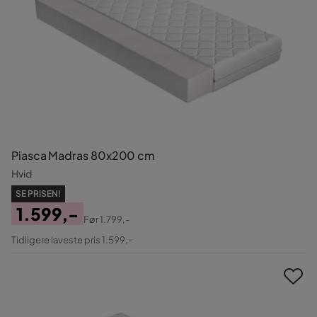
Piasca Madras 80x200 cm
Hvid
SE PRISEN!
1.599,-
Før
1.799,-
Pris
Original
Tidligere laveste pris 1.599,-
Pris