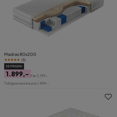
Madras 80x200
(
3
)
SE PRISEN!
1.899,-
Før
2.199,-
Pris
Original
Tidligere laveste pris 1.899,-
Pris