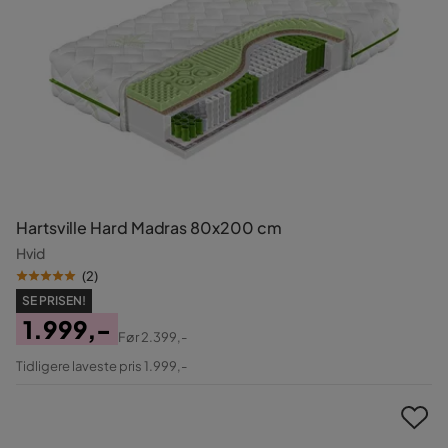
Hartsville Hard Madras 80x200 cm
Hvid
(
2
)
SE PRISEN!
1.999,-
Før
2.399,-
Pris
Original
Tidligere laveste pris 1.999,-
Pris