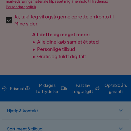
markedsføringsmateriale tilpasset mig, i henhold til Trademax
Persondatapolitik
.
Ja, tak! Jeg vil også gerne oprette en konto til
Mine sider.
Alt dette og meget mere:
•
Alle dine køb samlet ét sted
•
Personlige tilbud
•
Gratis og fuldt digitalt
14 dages
Fast lav
Op til 20 års
Prismatch
fortrydelse
fragtafgift
garanti
Hjælp & kontakt
Sortiment & tilbud