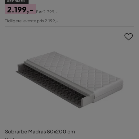
SE PRISEN!
2.199,-
Før
2.399,-
Pris
Original
Tidligere laveste pris 2.199,-
Pris
Sobrarbe Madras 80x200 cm