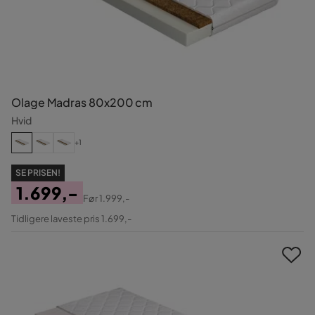
Olage Madras 80x200 cm
Hvid
+1
SE PRISEN!
1.699,-
Før
1.999,-
Pris
Original
Tidligere laveste pris 1.699,-
Pris