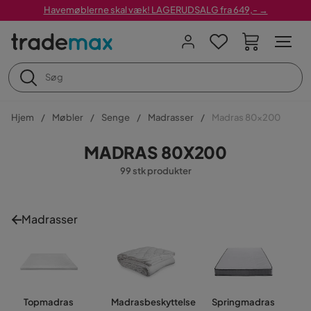
Havemøblerne skal væk! LAGERUDSALG fra 649,- →
Hjem
Møbler
Senge
Madrasser
Madras 80x200
MADRAS 80X200
99 stk produkter
Madrasser
Topmadras
Madrasbeskyttelse
Springmadras