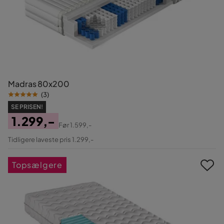
Madras 80x200
(
3
)
SE PRISEN!
1.299,-
Før
1.599,-
Pris
Original
Tidligere laveste pris 1.299,-
Pris
Topsælgere