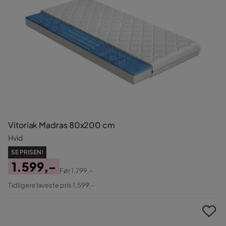
Vitoriak Madras 80x200 cm
Hvid
SE PRISEN!
1.599,-
Før
1.799,-
Pris
Original
Tidligere laveste pris 1.599,-
Pris