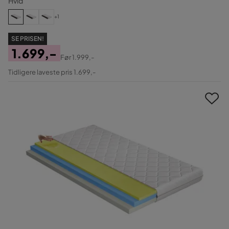
Hvid
+1
SE PRISEN!
1.699,-
Før
1.999,-
Pris
Original
Tidligere laveste pris 1.699,-
Pris