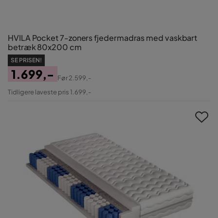
HVILA Pocket 7-zoners fjedermadras med vaskbart
betræk 80x200 cm
SE PRISEN!
1.699,-
Før
2.599,-
Pris
Original
Tidligere laveste pris 1.699,-
Pris