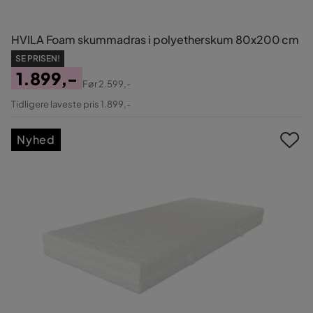
HVILA Foam skummadras i polyetherskum 80x200 cm
SE PRISEN!
1.899,-
Før
2.599,-
Pris
Original
Tidligere laveste pris 1.899,-
Pris
Nyhed