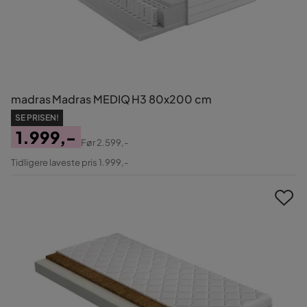
madras Madras MEDIQ H3 80x200 cm
SE PRISEN!
1.999,-
Før
2.599,-
Pris
Original
Tidligere laveste pris 1.999,-
Pris