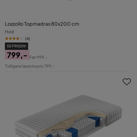
Lozzollo Topmadras 80x200 cm
Hvid
(
4
)
SE PRISEN!
799,-
Før
999,-
Pris
Original
Tidligere laveste pris 799,-
Pris