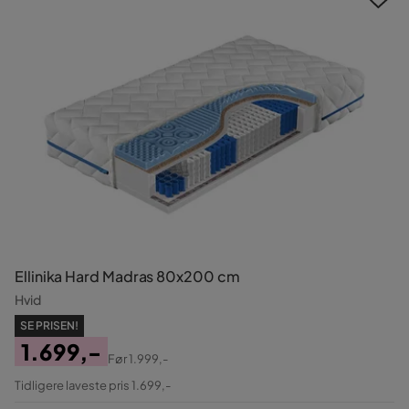
Ellinika Hard Madras 80x200 cm
Hvid
SE PRISEN!
1.699,-
Før
1.999,-
Pris
Original
Tidligere laveste pris 1.699,-
Pris