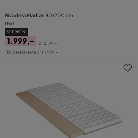
Rivadeza Madras 80x200 cm
Hvid
SE PRISEN!
1.999,-
Før
2.199,-
Pris
Original
Tidligere laveste pris 1.999,-
Pris