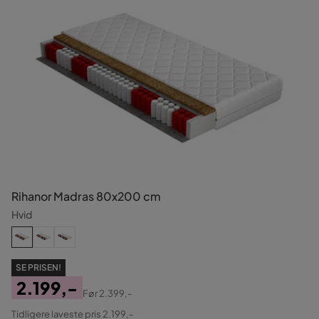
Rihanor Madras 80x200 cm
Hvid
SE PRISEN!
2.199,-
Før
2.399,-
Pris
Original
Tidligere laveste pris 2.199,-