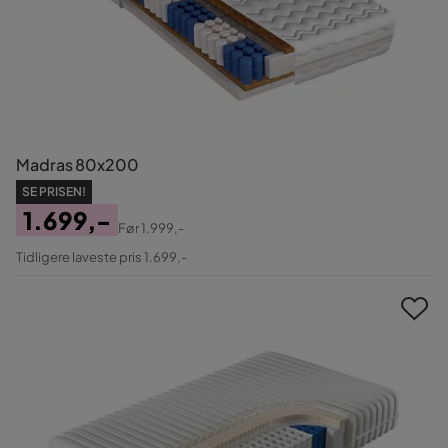
Madras 80x200
SE PRISEN!
1.699,-
Før
1.999,-
Pris
Original
Tidligere laveste pris 1.699,-
Pris