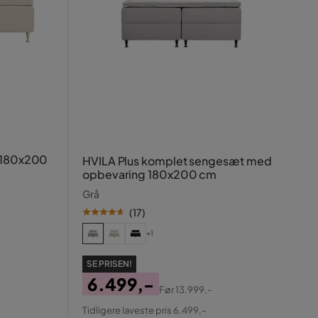
g 180x200
HVILA Plus komplet sengesæt med
opbevaring 180x200 cm
Grå
(
17
)
+1
SE PRISEN!
6.499,-
Før
13.999,-
Pris
Original
Tidligere laveste pris 6.499,-