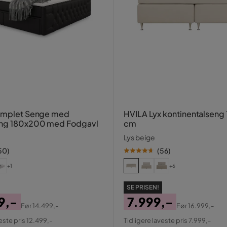
Komplet Senge med
HVILA Lyx kontinentalsen
ng 180x200 med Fodgavl
cm
Lys beige
50
)
(
56
)
+1
+6
SE PRISEN!
9,-
7.999,-
Før
14.499,-
Før
16.999,-
al
Pris
Original
este pris 12.499,-
Tidligere laveste pris 7.999,-