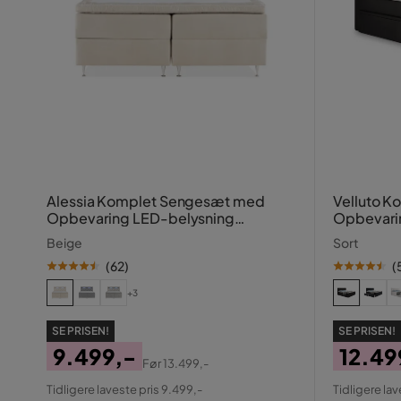
Alessia Komplet Sengesæt med
Velluto 
Opbevaring LED-belysning
Opbevari
180x200 cm
Beige
Sort
(
62
)
(
+3
SE PRISEN!
SE PRISEN!
9.499,-
12.49
Før
13.499,-
Pris
Original
Pris
Origin
Tidligere laveste pris 9.499,-
Tidligere lav