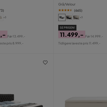
 cm
180x200 cm
Grå/Velour
73
)
(
665
)
+3
+3
SE PRISEN!
,-
11.499,-
Før
13.499,-
Før
14.999,-
al
Pris
Original
este pris 8.999,-
Tidligere laveste pris 11.499,-
Pris