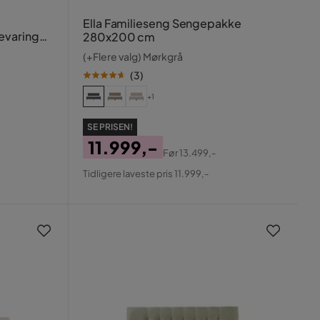
Ella Familieseng Sengepakke
evaring
280x200 cm
(+Flere valg) Mørkgrå
(
3
)
+1
SE PRISEN!
11.999,-
Før
13.499,-
Pris
Original
Tidligere laveste pris 11.999,-
Pris