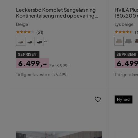
Leckersbo Komplet Sengeløsning
HVILA Plu
Kontinentalseng med opbevaring
180x200
140x200 cm
Beige
Lys beige
(
21
)
(
+2
SE PRISEN!
SE PRISEN!
6.499,-
6.499
Før
8.999,-
Pris
Original
Pris
Origin
Tidligere laveste pris 6.499,-
Tidligere lav
Pris
Pris
Nyhed