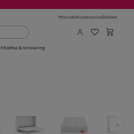
Mine sider
Kundeservice
Butikker
fritid
Hus & renovering