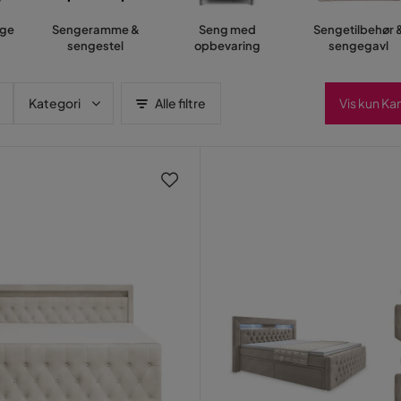
nge
Sengeramme &
Seng med
Sengetilbehør 
sengestel
opbevaring
sengegavl
Kategori
Alle filtre
Vis kun K