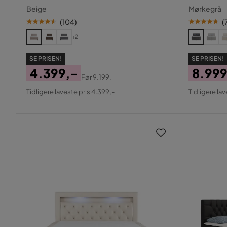
160x200
Beige
Mørkegrå
(
104
)
(
+2
SE PRISEN!
SE PRISEN!
4.399,-
8.999
Før
9.199,-
Pris
Original
Pris
Origin
Tidligere laveste pris 4.399,-
Tidligere lav
Pris
Pris