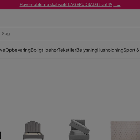
Havemøblerne skal væk! LAGERUDSALG fra 649,- →
ve
Opbevaring
Boligtilbehør
Tekstiler
Belysning
Husholdning
Sport & 