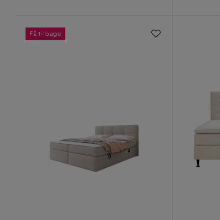
Pris
Pris
Få tilbage