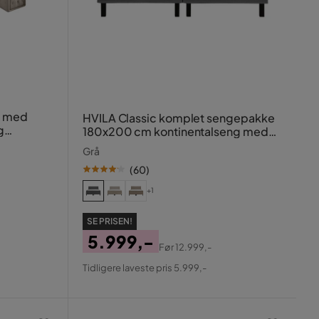
t med
HVILA Classic komplet sengepakke
g
180x200 cm kontinentalseng med
o
diamant-sengegavl
Grå
(
60
)
+1
SE PRISEN!
5.999,-
Før
12.999,-
Pris
Original
Tidligere laveste pris 5.999,-
Pris