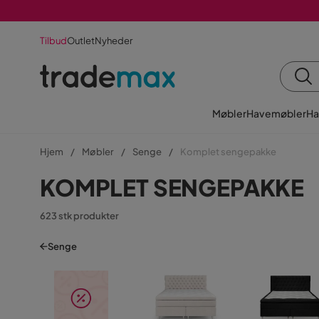
Tilbud
Outlet
Nyheder
Møbler
Havemøbler
Ha
Hjem
Møbler
Senge
Komplet sengepakke
KOMPLET SENGEPAKKE
623 stk produkter
Senge