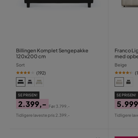
Billingen Komplet Sengepakke
Franco Li
120x200 cm
med opbe
180x200
Sort
Beige
(
192
)
(
SE PRISEN!
SE PRISEN!
2.399,-
5.999
Før
3.799,-
Pris
Original
Pris
Origin
Tidligere laveste pris 2.399,-
Tidligere lav
Pris
Pris