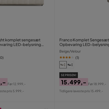
ght komplet sengesæt
Franco Komplet Sengesæ
varing LED-belysning
Opbevaring LED-belysnin
 cm
180x200 cm + 2 stk. Franc
Beige/Velour
Sengebord
10
)
(
1
)
SE PRISEN!
,-
15.499,-
Før
12.999,-
Før
18.999,-
al
Pris
Original
este pris 5.999,-
Tidligere laveste pris 15.499,-
Pris