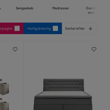
&
Sengeskab
Madrasser
Gæsteseng &
ekstraseng
Sorter efter
ampagne
Hurtig levering
Sorter efter