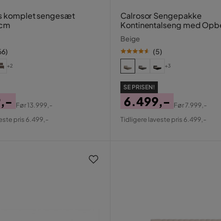
s komplet sengesæt
Calrosor Sengepakke
 cm
Kontinentalseng med Opb
180x200 cm
Beige
66
)
(
5
)
+2
+3
SE PRISEN!
,-
6.499,-
Før
13.999,-
Før
7.999,-
al
Pris
Original
este pris 6.499,-
Tidligere laveste pris 6.499,-
Pris