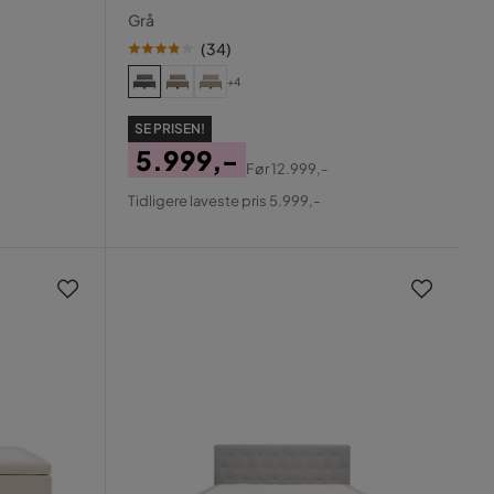
ternet sengegavl
Grå
(
34
)
+4
SE PRISEN!
5.999,-
Før
12.999,-
Pris
Original
Tidligere laveste pris 5.999,-
Pris