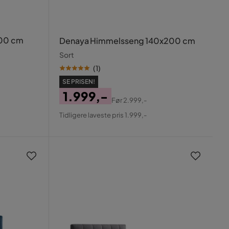
00 cm
Denaya Himmelsseng 140x200 cm
Sort
(
1
)
SE PRISEN!
1.999,-
Før
2.999,-
Pris
Original
Tidligere laveste pris 1.999,-
Pris