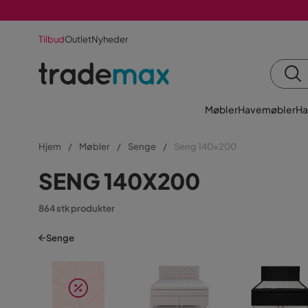
Tilbud
Outlet
Nyheder
Møbler
Havemøbler
Ha
Hjem
Møbler
Senge
Seng 140x200
SENG 140X200
864 stk produkter
Senge