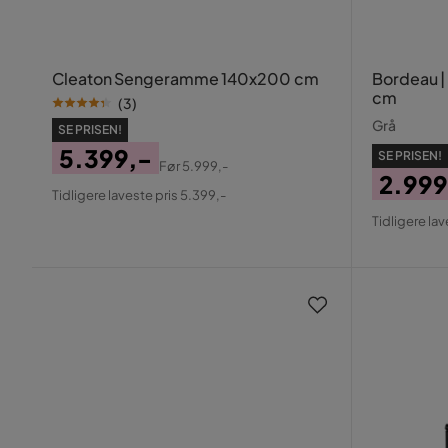
Cleaton Sengeramme 140x200 cm
Bordeau |
cm
(
3
)
Grå
SE PRISEN!
5.399,-
SE PRISEN!
Før
5.999,-
2.999
Pris
Original
Tidligere laveste pris 5.399,-
Pris
Origin
Pris
Tidligere lav
Pris