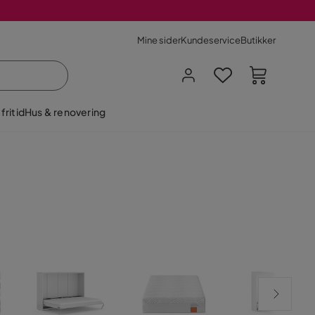
Mine sider
Kundeservice
Butikker
fritid
Hus & renovering