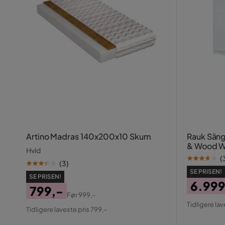
Artino Madras 140x200x10 Skum
Rauk Sän
& Wood Wh
Hvid
(
(
3
)
SE PRISEN!
SE PRISEN!
6.999
799,-
Før
999,-
Pris
Origin
Pris
Original
Tidligere lav
Tidligere laveste pris 799,-
Pris
Pris