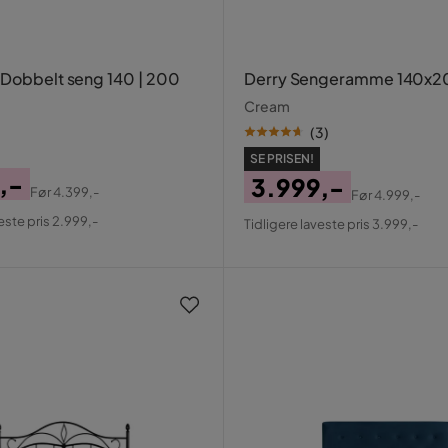
 Dobbelt seng 140 | 200
Derry Sengeramme 140x2
Cream
(
3
)
SE PRISEN!
,-
3.999,-
Før
4.399,-
Før
4.999,-
al
Pris
Original
este pris 2.999,-
Tidligere laveste pris 3.999,-
Pris