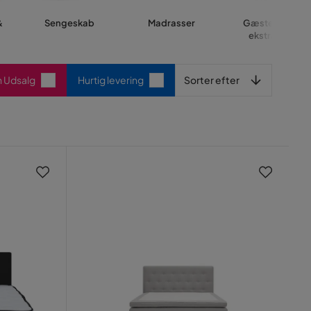
&
Sengeskab
Madrasser
Gæsteseng &
ekstraseng
Sorter efter
n Udsalg
Hurtig levering
Sorter efter