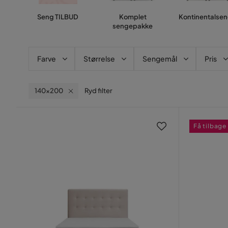
Seng TILBUD
Komplet
Kontinentalse
sengepakke
Farve
Størrelse
Sengemål
Pris
140x200
Ryd filter
Få tilbage