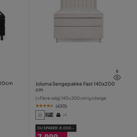
8
200cm
Joluma Sengepakke Fast 140x200
cm
(+Flere valg) 140x200 cm Lys beige
(
630
)
+5
DU SPARER:
8.000,-
7.999,-