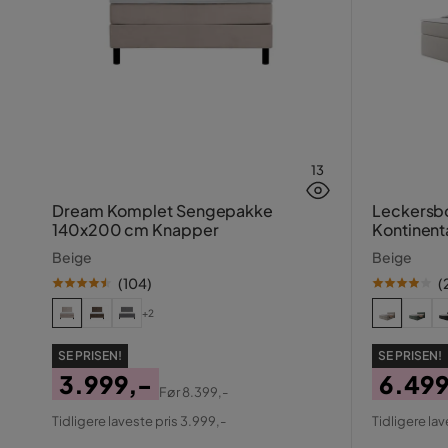
13
Dream Komplet Sengepakke
Leckersb
140x200 cm Knapper
Kontinen
140x200
Beige
Beige
(
104
)
(
+2
SE PRISEN!
SE PRISEN!
3.999,-
6.499
Før
8.399,-
Pris
Original
Pris
Origin
Tidligere laveste pris 3.999,-
Tidligere lav
Pris
Pris