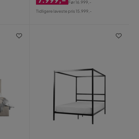
Før
16.999,-
Nedsat
Original
Tidligere laveste pris 15.999,-
Pris
Pris