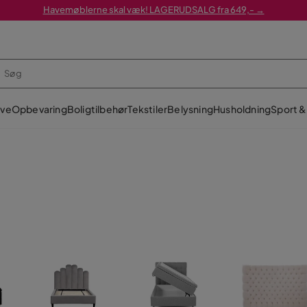
Havemøblerne skal væk! LAGERUDSALG fra 649,- →
ve
Opbevaring
Boligtilbehør
Tekstiler
Belysning
Husholdning
Sport & 