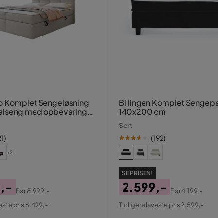
o Komplet Sengeløsning
Billingen Komplet Sengepakke
talseng med opbevaring
140x200 cm
 cm
Sort
21
)
(
192
)
+2
SE PRISEN!
,-
2.599,-
Før
8.999,-
Før
4.199,-
al
Pris
Original
este pris 6.499,-
Tidligere laveste pris 2.599,-
Pris