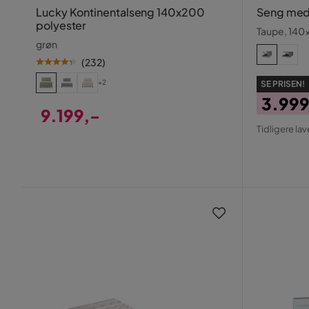
Lucky Kontinentalseng 140x200
Seng med
polyester
Taupe, 14
grøn
(
232
)
+2
SE PRISEN!
3.999
9.199,-
Pris
Origin
Tidligere lav
Pris
Pris