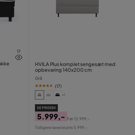
17
HVILA Plus komplet sengesæt med
opbevaring 140x200 cm
Grå
(
17
)
+1
SE PRISEN!
5.999,-
Før
12.999,-
Pris
Original
Tidligere laveste pris 5.999,-
Pris