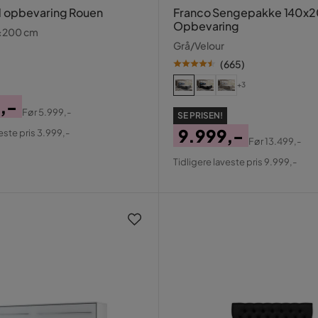
 opbevaring Rouen
Franco Sengepakke 140x
Opbevaring
0x200 cm
Grå/Velour
(
665
)
+3
,-
Før
5.999,-
SE PRISEN!
al
9.999,-
este pris 3.999,-
Før
13.499,-
Pris
Original
Tidligere laveste pris 9.999,-
Pris