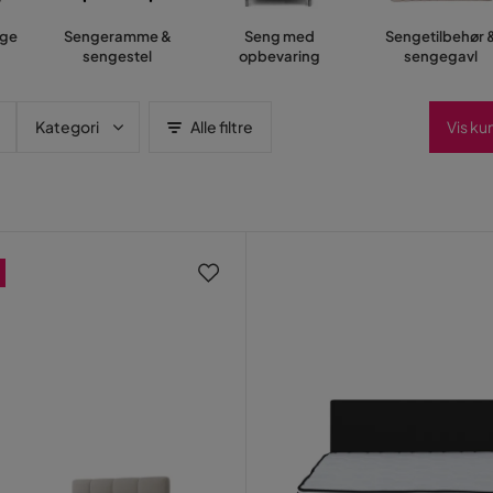
nge
Sengeramme &
Seng med
Sengetilbehør 
sengestel
opbevaring
sengegavl
Kategori
Alle filtre
Vis ku