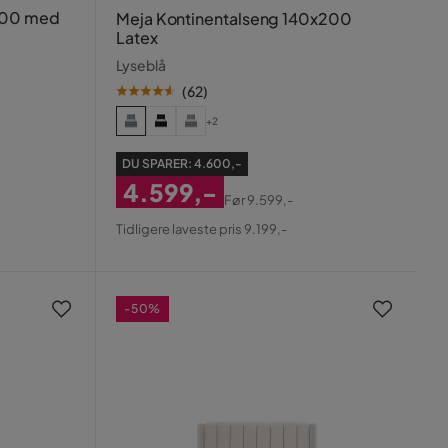
200 med
Meja Kontinentalseng 140x200
Latex
Lyseblå
(
62
)
+2
DU SPARER:
4.600,-
4.599,-
Før
9.599,-
Nedsat
Original
Tidligere laveste pris 9.199,-
Pris
Pris
-50%