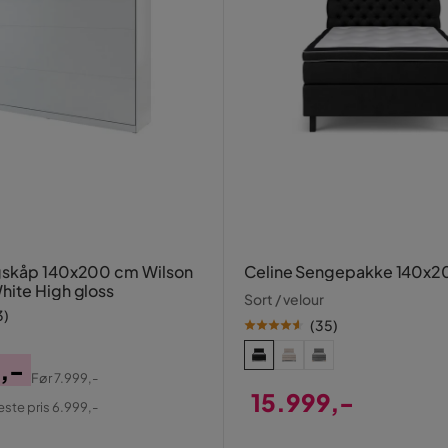
gskåp 140x200 cm Wilson
Celine Sengepakke 140x
ite High gloss
Sort / velour
3
)
(
35
)
,-
Før
7.999,-
al
15.999,-
este pris 6.999,-
Pris