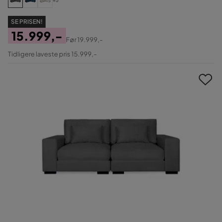
+5
SE PRISEN!
15.999,-
Før
19.999,-
Pris
Original
Tidligere laveste pris 15.999,-
Pris