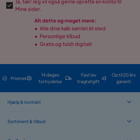
Ja, tak! Jeg vil også gerne oprette en konto til
Mine sider.
Alt dette og meget mere:
•
Alle dine køb samlet ét sted
•
Personlige tilbud
•
Gratis og fuldt digitalt
14 dages
Fast lav
Op til 20 års
Prismatch
fortrydelse
fragtafgift
garanti
Hjælp & kontakt
Sortiment & tilbud