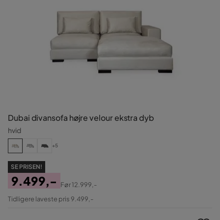
Dubai divansofa højre velour ekstra dyb
hvid
+5
SE PRISEN!
9.499,-
Før
12.999,-
Pris
Original
Tidligere laveste pris 9.499,-
Pris