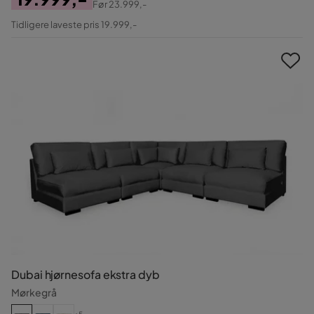
Før
23.999,-
Pris
Original
Tidligere laveste pris 19.999,-
Pris
Dubai hjørnesofa ekstra dyb
Mørkegrå