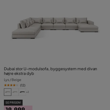
Dubai stor U-modulsofa, byggesystem med divan
højre ekstra dyb
Lys / Beige
(
12
)
+2
SE PRISEN!
19.999,-