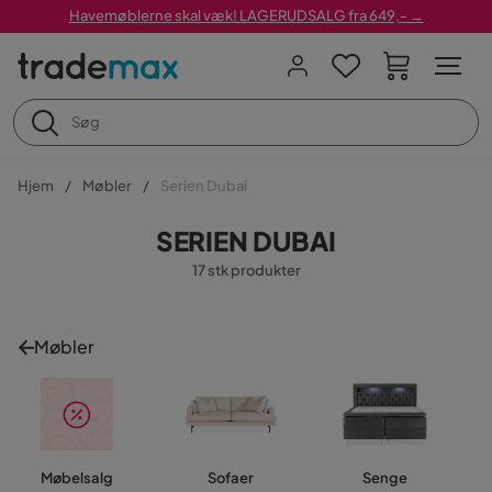
Havemøblerne skal væk! LAGERUDSALG fra 649,- →
Hjem
Møbler
Serien Dubai
SERIEN DUBAI
17 stk produkter
Møbler
Møbelsalg
Sofaer
Senge