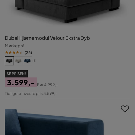
Dubai Hjørnemodul Velour Ekstra Dyb
Mørkegrå
(
26
)
+5
SE PRISEN!
3.599,-
Før
4.999,-
Pris
Original
Tidligere laveste pris 3.599,-
Pris