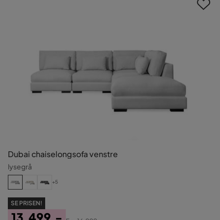
Dubai chaiselongsofa venstre
lysegrå
+5
SE PRISEN!
13.499,-