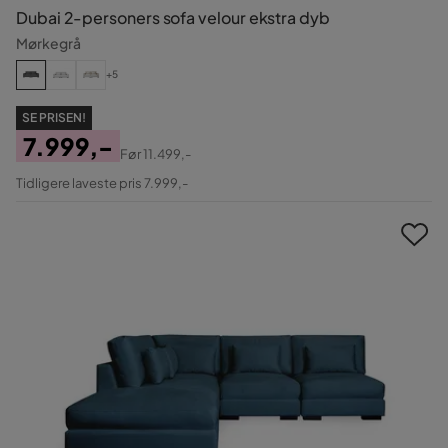
Dubai 2-personers sofa velour ekstra dyb
Mørkegrå
+5
SE PRISEN!
7.999,-
Før
11.499,-
Pris
Original
Tidligere laveste pris 7.999,-
Pris