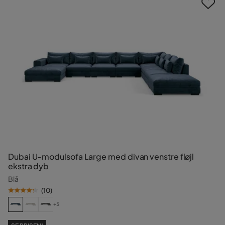
Dubai U-modulsofa Large med divan venstre fløjl
ekstra dyb
Blå
(
10
)
+5