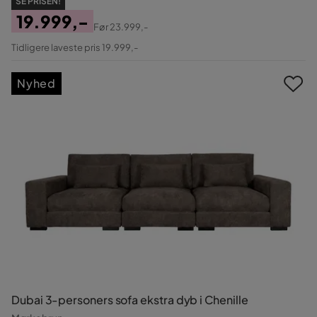
SE PRISEN!
19.999,-
Før
23.999,-
Pris
Original
Tidligere laveste pris 19.999,-
Pris
Nyhed
Dubai 3-personers sofa ekstra dyb i Chenille