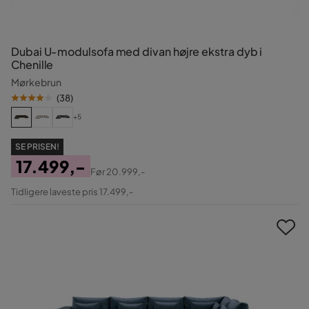
Dubai U-modulsofa med divan højre ekstra dyb i
Chenille
Mørkebrun
(
38
)
+5
SE PRISEN!
17.499,-
Før
20.999,-
Pris
Original
Tidligere laveste pris 17.499,-
Pris