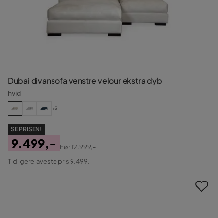
Dubai divansofa venstre velour ekstra dyb
hvid
+5
SE PRISEN!
9.499,-
Før
12.999,-
Pris
Original
Tidligere laveste pris 9.499,-
Pris