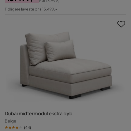
Før
16.999,-
Pris
Original
Tidligere laveste pris 13.499,-
Pris
Dubai midtermodul ekstra dyb
Beige
(
44
)