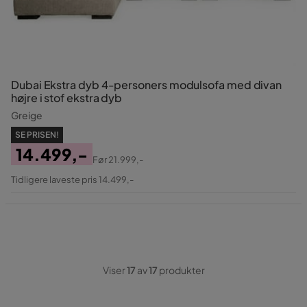
Dubai Ekstra dyb 4-personers modulsofa med divan
højre i stof ekstra dyb
Greige
SE PRISEN!
14.499,-
Før
21.999,-
Pris
Original
Tidligere laveste pris 14.499,-
Pris
Viser
17
av
17
produkter