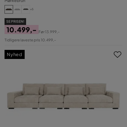
Mørkebrun
+5
SE PRISEN!
10.499,-
Før
13.999,-
Pris
Original
Tidligere laveste pris 10.499,-
Pris
Nyhed