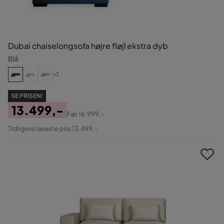
Dubai chaiselongsofa højre fløjl ekstra dyb
Blå
+2
SE PRISEN!
13.499,-
Før
16.999,-
Pris
Original
Tidligere laveste pris 13.499,-
Pris