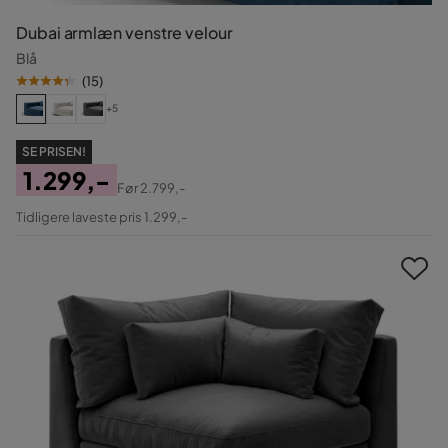
Dubai armlæn venstre velour
Blå
(
15
)
+5
SE PRISEN!
1.299,-
Før
2.799,-
Pris
Original
Tidligere laveste pris 1.299,-
Pris