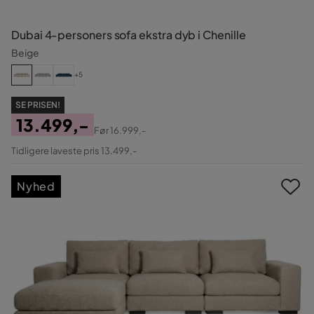
Dubai 4-personers sofa ekstra dyb i Chenille
Beige
+5
SE PRISEN!
13.499,-
Før
16.999,-
Pris
Original
Tidligere laveste pris 13.499,-
Pris
Nyhed