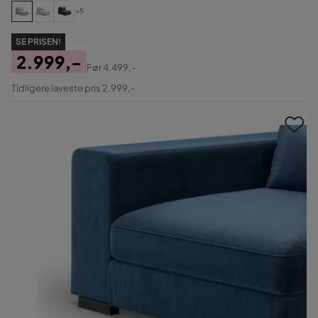
+5
SE PRISEN!
2.999,-
Før
4.499,-
Pris
Original
Tidligere laveste pris 2.999,-
Pris