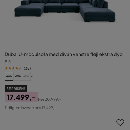
Dubai U-modulsofa med divan venstre fløjl ekstra dyb
Blå
(
38
)
+5
SE PRISEN!
17.499,-
Før
20.999,-
Pris
Original
Tidligere laveste pris 17.499,-
Pris