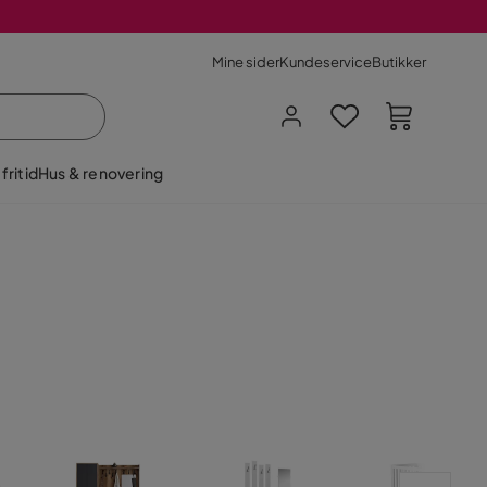
Mine sider
Kundeservice
Butikker
fritid
Hus & renovering