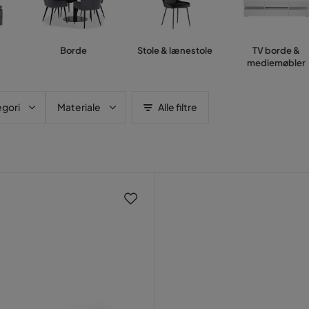
Borde
Stole & lænestole
TV borde &
mediemøbler
gori
Materiale
Alle filtre