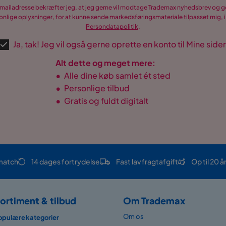
-mailadresse bekræfter jeg, at jeg gerne vil modtage Trademax nyhedsbrev og
nlige oplysninger, for at kunne sende markedsføringsmateriale tilpasset mig, i
Persondatapolitik
.
Ja, tak! Jeg vil også gerne oprette en konto til Mine sider
Alt dette og meget mere:
•
Alle dine køb samlet ét sted
•
Personlige tilbud
•
Gratis og fuldt digitalt
match
14 dages fortrydelse
Fast lav fragtafgift
Op til 20 å
ortiment & tilbud
Om Trademax
Om os
opulære kategorier