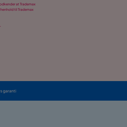
 godkender at Trademax
 henhold til Trademax
.
rs garanti