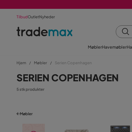
Tilbud
Outlet
Nyheder
Møbler
Havemøbler
Ha
Hjem
Møbler
Serien Copenhagen
SERIEN COPENHAGEN
5 stk produkter
Møbler