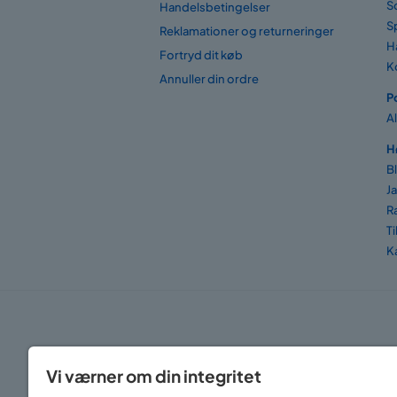
S
Handelsbetingelser
S
Reklamationer og returneringer
H
Fortryd dit køb
K
Annuller din ordre
P
A
H
B
J
R
T
K
Vi værner om din integritet