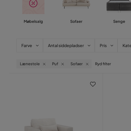
Møbelsalg
Sofaer
Senge
Farve
Antal siddepladser
Pris
Kate
Lænestole
Puf
Sofaer
Ryd filter