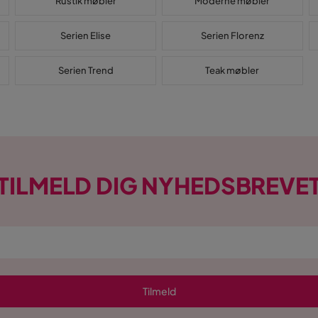
Rustik møbler
Moderne møbler
Serien Elise
Serien Florenz
Serien Trend
Teak møbler
TILMELD DIG NYHEDSBREVE
Tilmeld