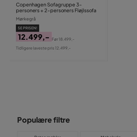
Copenhagen Sofagruppe 3-
personers + 2-personers Fløjlssofa
Mørkegrå
SE PRISEN!
12.499,-
Før
18.499,-
Pris
Original
Tidligere laveste pris 12.499,-
Pris
Populære filtre