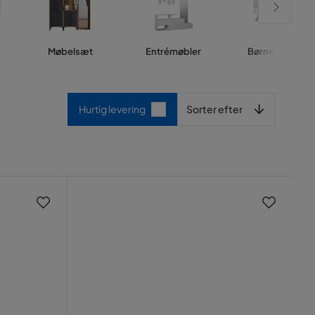
Møbelsæt
Entrémøbler
Børnemøbler
Sorter efter
Hurtig levering
Sorter efter