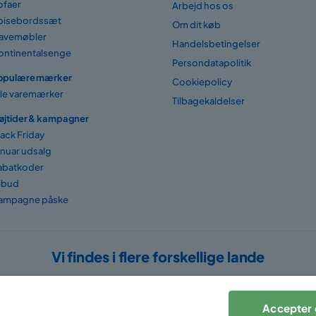
ofaer
Arbejd hos os
pisebordssæt
Om dit køb
avemøbler
Handelsbetingelser
ontinentalsenge
Persondatapolitik
opulære mærker
Cookiepolicy
lle varemærker
Tilbagekaldelser
øjtider & kampagner
lack Friday
anuar udsalg
abatkoder
ilbud
ampagne påske
Vi findes i flere forskellige lande
Accepter 