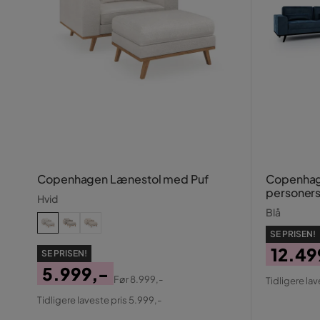
Copenhagen Lænestol med Puf
Copenhag
personers
Hvid
Blå
SE PRISEN!
12.49
SE PRISEN!
5.999,-
Pris
Origin
Før
8.999,-
Tidligere lav
Pris
Original
Pris
Tidligere laveste pris 5.999,-
Pris