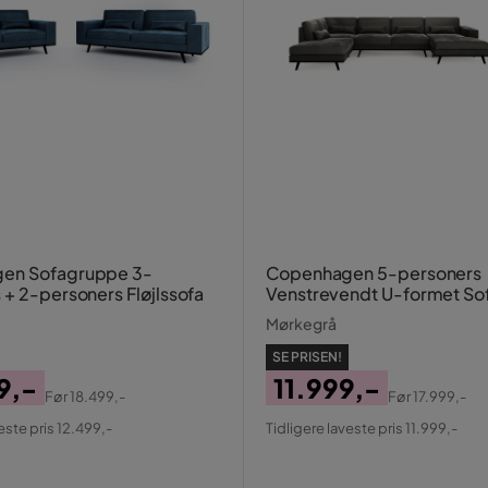
en Sofagruppe 3-
Copenhagen 5-personers
 + 2-personers Fløjlssofa
Venstrevendt U-formet So
Chaiselong og Fodskammel 
Mørkegrå
SE PRISEN!
9,-
11.999,-
Før
18.499,-
Før
17.999,-
al
Pris
Original
este pris 12.499,-
Tidligere laveste pris 11.999,-
Pris