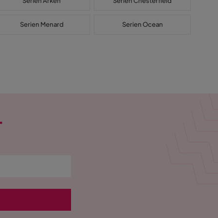
Serien Arken
Serien Chesterfield
Serien Menard
Serien Ocean
T