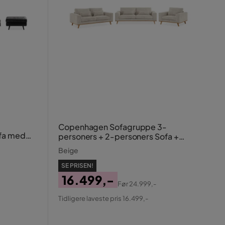
Copenhagen Sofagruppe 3-
fa med
personers + 2-personers Sofa +
i Fløjl
Lænestol i Manchester
Beige
SE PRISEN!
16.499,-
Før
24.999,-
Pris
Original
Tidligere laveste pris 16.499,-
Pris