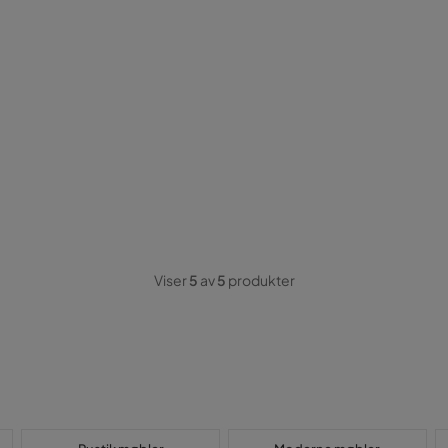
Viser
5
av
5
produkter