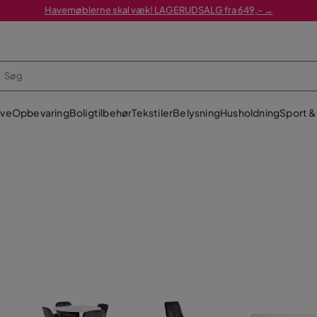
Havemøblerne skal væk! LAGERUDSALG fra 649,- →
ve
Opbevaring
Boligtilbehør
Tekstiler
Belysning
Husholdning
Sport & 