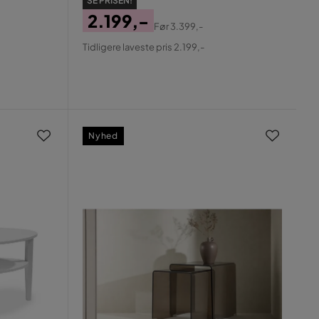
SE PRISEN!
2.199,-
Før
3.399,-
Pris
Original
Tidligere laveste pris 2.199,-
Pris
Nyhed