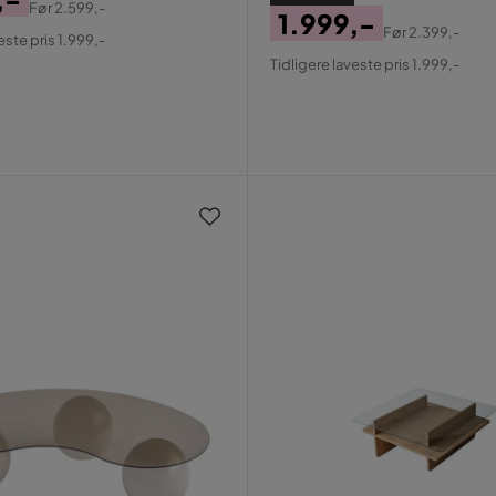
Før
2.599,-
1.999,-
al
Før
2.399,-
este pris 1.999,-
Pris
Original
Tidligere laveste pris 1.999,-
Pris