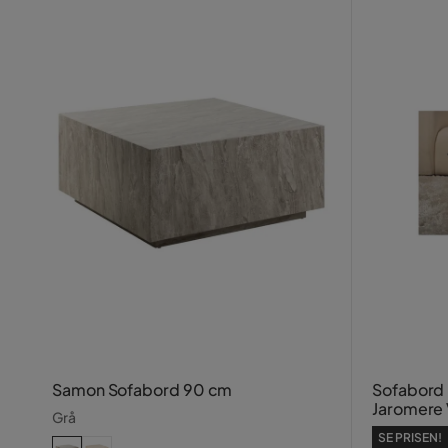
Samon Sofabord 90 cm
Sofabord 
Jaromere 
Grå
Mellemfar
SE PRISEN!