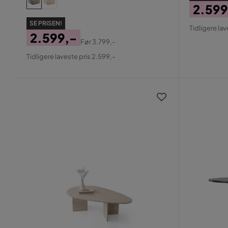
2.599
Pris
Origin
SE PRISEN!
Tidligere lav
2.599,-
Pris
Før
3.799,-
Pris
Original
Tidligere laveste pris 2.599,-
Pris