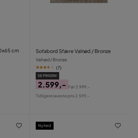
30x65 cm
Sofabord Sfære Valnød / Bronze
Valnød / Bronze
(
7
)
SE PRISEN!
2.599,-
Før
3.999,-
Pris
Original
Tidligere laveste pris 2.599,-
Pris
Nyhed