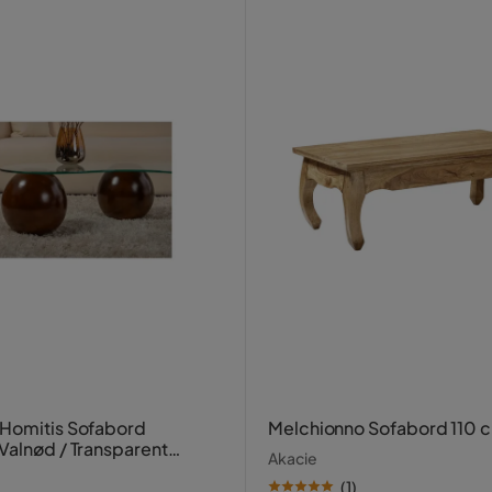
Homitis Sofabord
Melchionno Sofabord 110 
Valnød / Transparent
Akacie
vet træ, Multifarvet
(
1
)