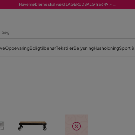
Havemøblerne skal væk! LAGERUDSALG fra 649,- →
ve
Opbevaring
Boligtilbehør
Tekstiler
Belysning
Husholdning
Sport & 