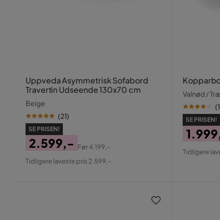
Uppveda Asymmetrisk Sofabord
Kopparbo
Travertin Udseende 130x70 cm
Valnød / Tr
Beige
(
(
21
)
SE PRISEN!
SE PRISEN!
1.999
2.599,-
Pris
Origin
Før
4.199,-
Tidligere lav
Pris
Original
Pris
Tidligere laveste pris 2.599,-
Pris