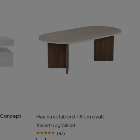
 Concept
Hasina sofabord 119 cm ovalt
Travertin og Valnød
(
67
)