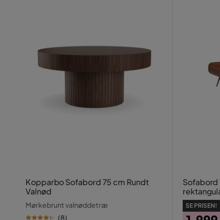
Kopparbo Sofabord 75 cm Rundt
Sofabord 
Valnød
rektangul
landstil
Mørkebrunt valnøddetræ
SE PRISEN!
1.999
(
8
)