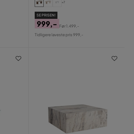
+7
SE PRISEN!
999,-
Før
1.499,-
Pris
Original
Tidligere laveste pris 999,-
Pris