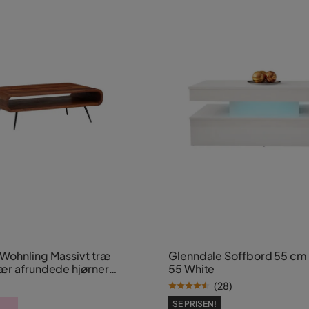
Wohnling Massivt træ
Glenndale Soffbord 55 cm
ær afrundede hjørner
55 White
(
28
)
,-
SE PRISEN!