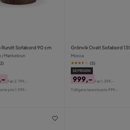
 Rundt Sofabord 90 cm
Grönvik Ovalt Sofabord 1
æ / Mørkebrun
Mocca
12
)
(
5
)
SE PRISEN!
,-
999,-
Før
2.799,-
Før
1.399,-
al
Pris
Original
este pris 1.999,-
Tidligere laveste pris 999,-
Pris