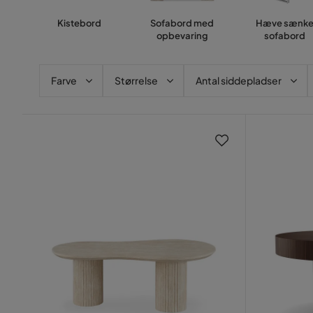
Kistebord
Sofabord med
Hæve sænk
opbevaring
sofabord
Farve
Størrelse
Antal siddepladser