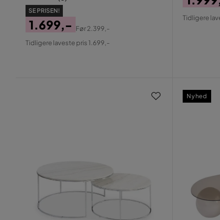
Pris
Origin
SE PRISEN!
Tidligere lav
1.699,-
Pris
Før
2.399,-
Pris
Original
Tidligere laveste pris 1.699,-
Pris
Nyhed