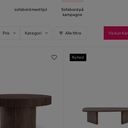
e
sofabord med hjul
Sofabord på
kampagne
Pris
Kategori
Alle filtre
Vis kun K
Nyhed