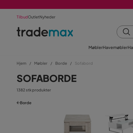
Tilbud
Outlet
Nyheder
Møbler
Havemøbler
Ha
Hjem
Møbler
Borde
Sofabord
SOFABORDE
1382 stk produkter
Borde