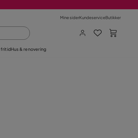
Mine sider
Kundeservice
Butikker
fritid
Hus & renovering