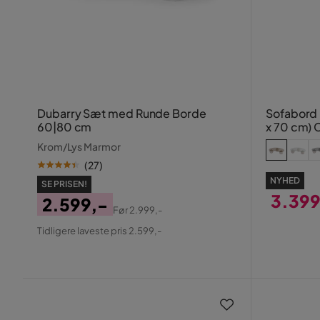
Dubarry Sæt med Runde Borde
Sofabord 
60|80 cm
x 70 cm) 
Krom/Lys Marmor
(
27
)
NYHED
SE PRISEN!
3.399
2.599,-
Før
2.999,-
Pris
Pris
Original
Tidligere laveste pris 2.599,-
Pris