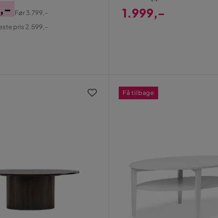
,-
1.999,-
Før
3.799,-
al
Pris
este pris 2.599,-
Få tilbage