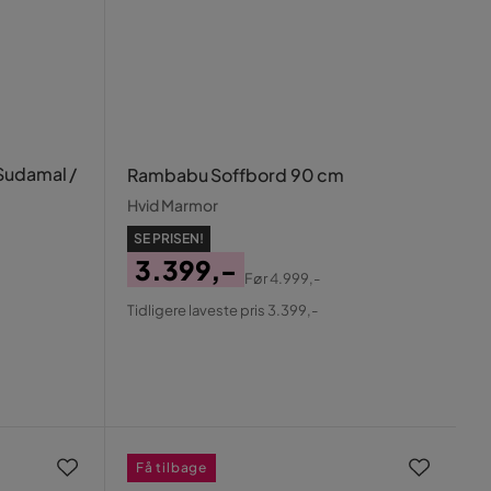
Sudamal /
Rambabu Soffbord 90 cm
Hvid Marmor
SE PRISEN!
3.399,-
Før
4.999,-
Pris
Original
Tidligere laveste pris 3.399,-
Pris
Få tilbage