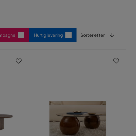
Sorter efter
ampagne
Hurtig levering
Sorter efter