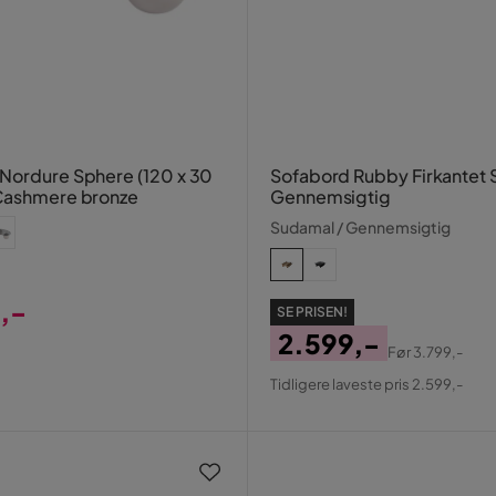
Nordure Sphere (120 x 30
Sofabord Rubby Firkantet 
Cashmere bronze
Gennemsigtig
Sudamal / Gennemsigtig
,-
SE PRISEN!
2.599,-
Før
3.799,-
Pris
Original
Tidligere laveste pris 2.599,-
Pris