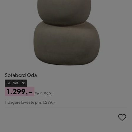
Sofabord Oda
SE PRISEN!
1.299,-
Før
1.999,-
Pris
Original
Tidligere laveste pris 1.299,-
Pris