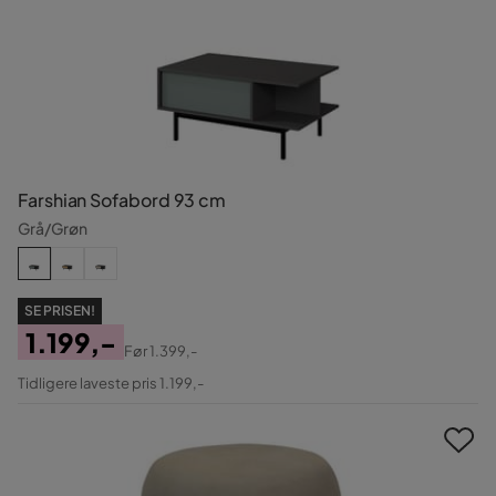
Farshian Sofabord 93 cm
Grå/Grøn
SE PRISEN!
1.199,-
Før
1.399,-
Pris
Original
Tidligere laveste pris 1.199,-
Pris