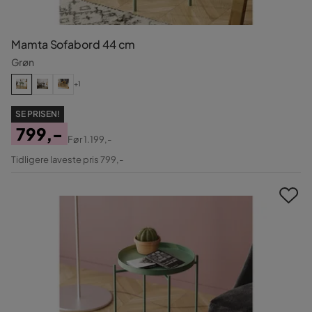
Mamta Sofabord 44 cm
Grøn
+1
SE PRISEN!
799,-
Før
1.199,-
Pris
Original
Tidligere laveste pris 799,-
Pris