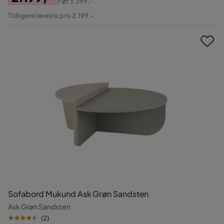
Før
3.399,-
Pris
Original
Tidligere laveste pris 2.199,-
Pris
Sofabord Mukund Ask Grøn Sandsten
Ask Grøn Sandsten
(
2
)