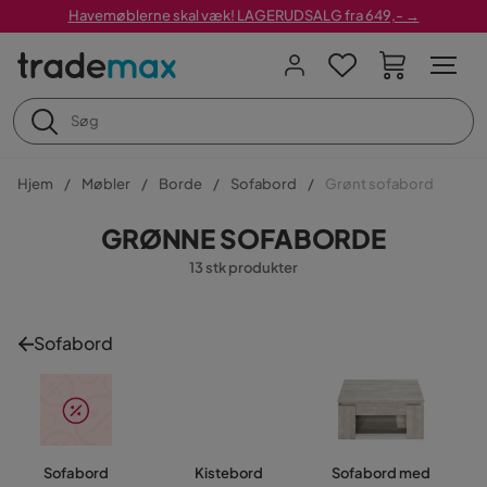
Havemøblerne skal væk! LAGERUDSALG fra 649,- →
Hjem
Møbler
Borde
Sofabord
Grønt sofabord
GRØNNE SOFABORDE
13 stk produkter
Sofabord
Sofabord
Kistebord
Sofabord med