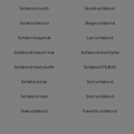
Sofabord rundt
Rustik sofabord
Smalt sofabord
Beige sofabord
Sofabord egetræ
Lavt sofabord
Sofabord massivt træ
Sofabord med hylde
Sofabord med skuffe
Sofabord TILBUD
Sofabord træ
Sort sofabord
Sofabord sten
Stort sofabord
Teak sofabord
Travertin sofabord