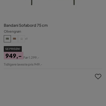
Bandani Sofabord 75 cm
Olivengrøn
+1
SE PRISEN!
949,-
Før
1.299,-
Pris
Original
Tidligere laveste pris 949,-
Pris