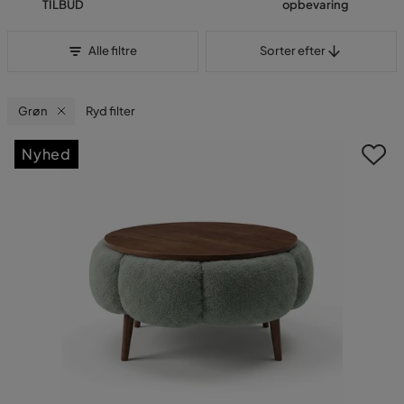
TILBUD
opbevaring
Sorter efter
Alle filtre
Sorter efter
Grøn
Ryd filter
Nyhed