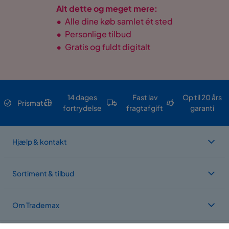
Alt dette og meget mere:
•
Alle dine køb samlet ét sted
•
Personlige tilbud
•
Gratis og fuldt digitalt
14 dages
Fast lav
Op til 20 års
Prismatch
fortrydelse
fragtafgift
garanti
Hjælp & kontakt
Sortiment & tilbud
Om Trademax