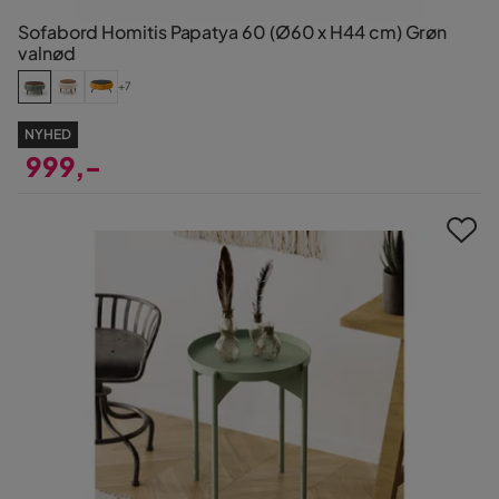
Sofabord Homitis Papatya 60 (Ø60 x H44 cm) Grøn
valnød
+7
NYHED
999,-
Pris