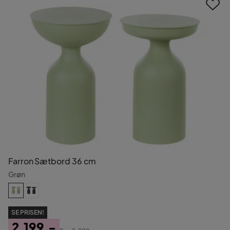
Farron Sætbord 36 cm
Grøn
SE PRISEN!
2.199,-