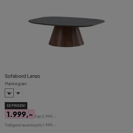
Sofabord Lanzo
Mørkegrøn
SE PRISEN!
1.999,-
Før
2.999,-
Pris
Original
Tidligere laveste pris 1.999,-
Pris