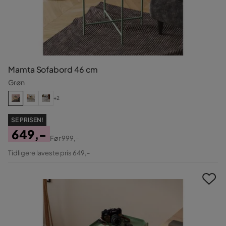
Mamta Sofabord 46 cm
Grøn
+2
SE PRISEN!
649,-
Før
999,-
Pris
Original
Tidligere laveste pris 649,-
Pris