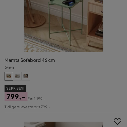
Mamta Sofabord 46 cm
Grøn
SE PRISEN!
799,-
Før
1.199,-
Pris
Original
Tidligere laveste pris 799,-
Pris