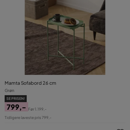
Mamta Sofabord 26 cm
Grøn
SE PRISEN!
799,-
Før
1.199,-
Pris
Original
Tidligere laveste pris 799,-
Pris