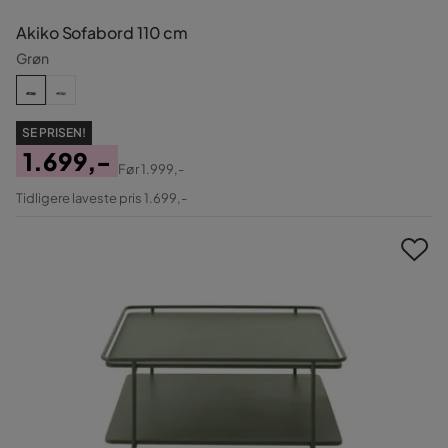
Akiko Sofabord 110 cm
Grøn
SE PRISEN!
1.699,-
Før
1.999,-
Pris
Original
Tidligere laveste pris 1.699,-
Pris