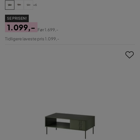
+6
SE PRISEN!
1.099,-
Før
1.699,-
Pris
Original
Tidligere laveste pris 1.099,-
Pris