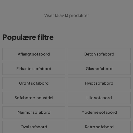
Viser
13
av
13
produkter
Populære filtre
Aflangt sofabord
Beton sofabord
Firkantet sofabord
Glas sofabord
Grønt sofabord
Hvidt sofabord
Sofaborde industriel
Lille sofabord
Marmor sofabord
Moderne sofabord
Oval sofabord
Retro sofabord