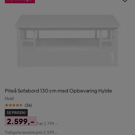
Piteå Sofabord 130 cm med Opbevaring Hylde
Hvid
(
36
)
SE PRISEN!
2.599,-
Før
2.799,-
Pris
Original
Tidligere laveste pris 2.599,-