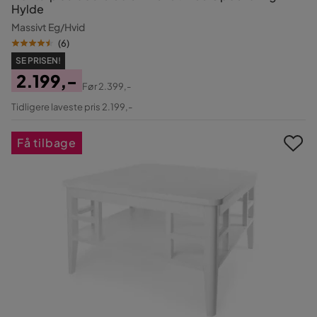
Hylde
Massivt Eg/Hvid
(
6
)
SE PRISEN!
2.199,-
Før
2.399,-
Pris
Original
Tidligere laveste pris 2.199,-
Pris
Få tilbage