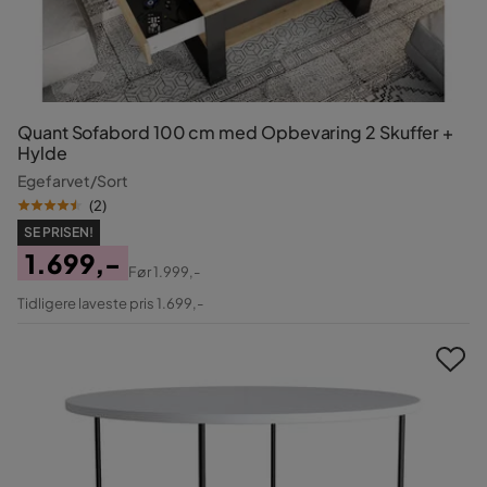
Quant Sofabord 100 cm med Opbevaring 2 Skuffer +
Hylde
Egefarvet/Sort
(
2
)
SE PRISEN!
1.699,-
Før
1.999,-
Pris
Original
Tidligere laveste pris 1.699,-
Pris