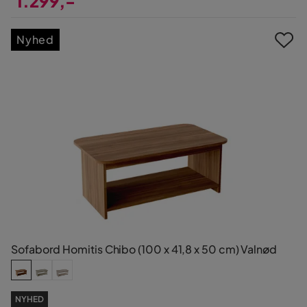
1.299,-
Pris
Nyhed
Sofabord Homitis Chibo (100 x 41,8 x 50 cm) Valnød
NYHED