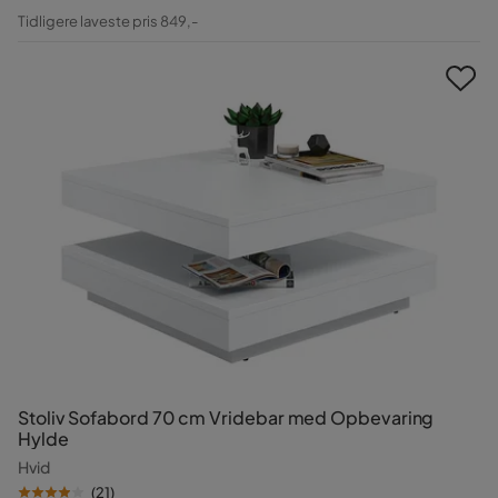
Pris
Original
Tidligere laveste pris 849,-
Pris
Stoliv Sofabord 70 cm Vridebar med Opbevaring
Hylde
Hvid
(
21
)