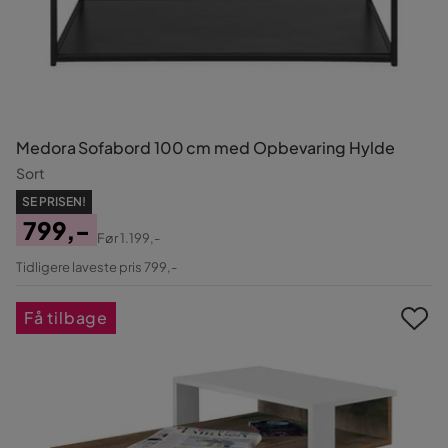
Medora Sofabord 100 cm med Opbevaring Hylde
Sort
SE PRISEN!
799,-
Før
1.199,-
Pris
Original
Tidligere laveste pris 799,-
Pris
Få tilbage