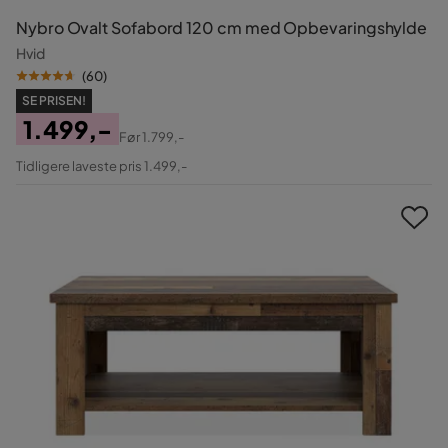
Nybro Ovalt Sofabord 120 cm med Opbevaringshylde
Hvid
(
60
)
SE PRISEN!
1.499,-
Før
1.799,-
Pris
Original
Tidligere laveste pris 1.499,-
Pris