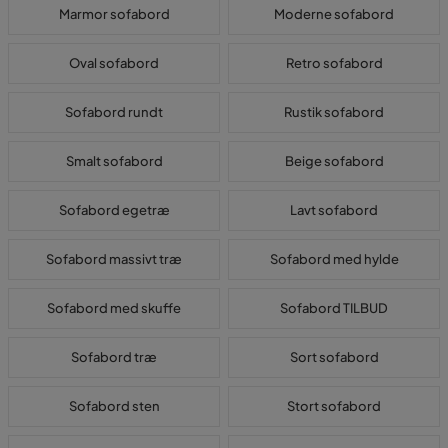
Marmor sofabord
Moderne sofabord
Oval sofabord
Retro sofabord
Sofabord rundt
Rustik sofabord
Smalt sofabord
Beige sofabord
Sofabord egetræ
Lavt sofabord
Sofabord massivt træ
Sofabord med hylde
Sofabord med skuffe
Sofabord TILBUD
Sofabord træ
Sort sofabord
Sofabord sten
Stort sofabord