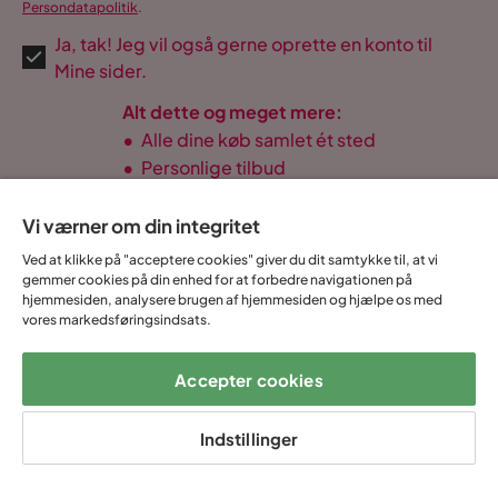
Persondatapolitik
.
Ja, tak! Jeg vil også gerne oprette en konto til
Mine sider.
Alt dette og meget mere:
•
Alle dine køb samlet ét sted
•
Personlige tilbud
•
Gratis og fuldt digitalt
Vi værner om din integritet
Ved at klikke på "acceptere cookies" giver du dit samtykke til, at vi
gemmer cookies på din enhed for at forbedre navigationen på
hjemmesiden, analysere brugen af hjemmesiden og hjælpe os med
14 dages
Fast lav
Op til 20 års
Prismatch
vores markedsføringsindsats.
fortrydelse
fragtafgift
garanti
Accepter cookies
Hjælp & kontakt
Indstillinger
Sortiment & tilbud