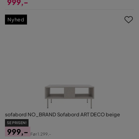
999,-
Pris
Nyhed
sofabord NO_BRAND Sofabord ART DECO beige
SE PRISEN!
999,-
Før
1.299,-