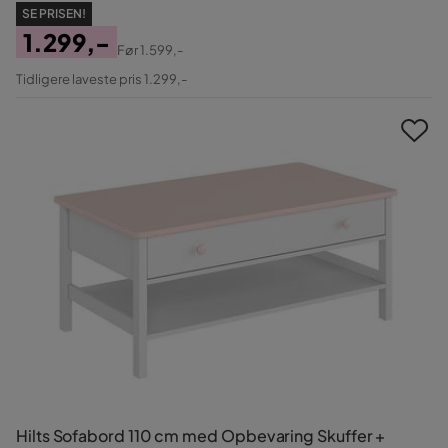
SE PRISEN!
1.299,-
Før
1.599,-
Pris
Original
Tidligere laveste pris 1.299,-
Pris
Hilts Sofabord 110 cm med Opbevaring Skuffer +