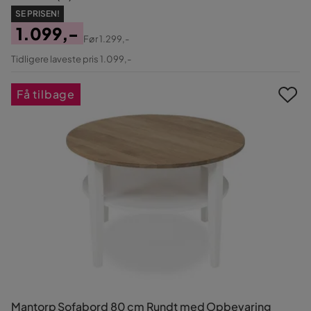
SE PRISEN!
1.099,-
Før
1.299,-
Pris
Original
Tidligere laveste pris 1.099,-
Pris
Få tilbage
Mantorp Sofabord 80 cm Rundt med Opbevaring