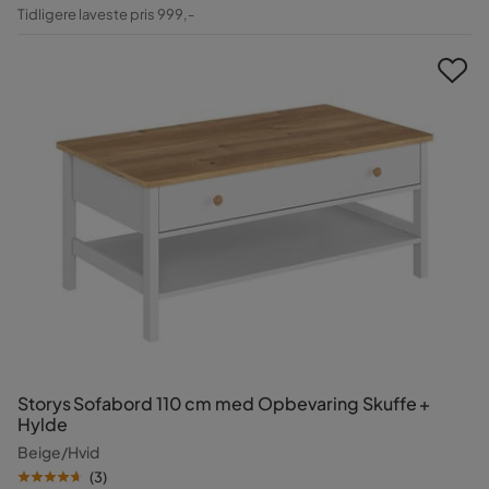
Pris
Original
Tidligere laveste pris 999,-
Pris
Storys Sofabord 110 cm med Opbevaring Skuffe +
Hylde
Beige/Hvid
(
3
)