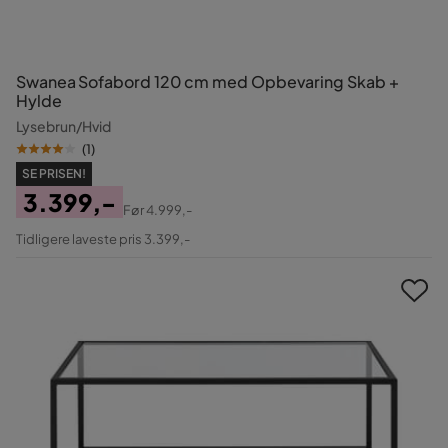
Swanea Sofabord 120 cm med Opbevaring Skab +
Hylde
Lysebrun/Hvid
(
1
)
SE PRISEN!
3.399,-
Før
4.999,-
Pris
Original
Tidligere laveste pris 3.399,-
Pris