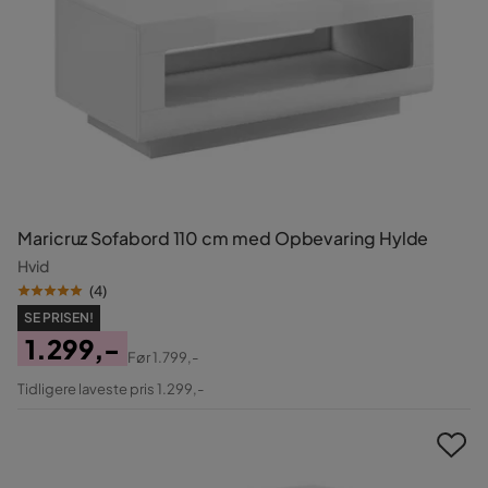
Maricruz Sofabord 110 cm med Opbevaring Hylde
Hvid
(
4
)
SE PRISEN!
1.299,-
Før
1.799,-
Pris
Original
Tidligere laveste pris 1.299,-
Pris