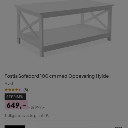
Fostia Sofabord 100 cm med Opbevaring Hylde
Hvid
(
8
)
SE PRISEN!
649,-
Før
999,-
Pris
Original
Tidligere laveste pris 649,-
Pris