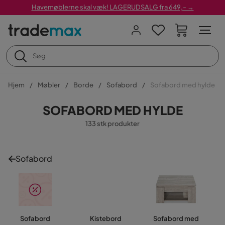
Havemøblerne skal væk! LAGERUDSALG fra 649,- →
Hjem
Møbler
Borde
Sofabord
Sofabord med hylde
SOFABORD MED HYLDE
133 stk produkter
Sofabord
Sofabord
Kistebord
Sofabord med