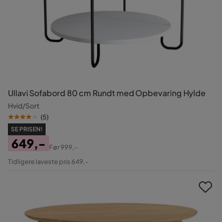
Ullavi Sofabord 80 cm Rundt med Opbevaring Hylde
Hvid/Sort
(
5
)
SE PRISEN!
649,-
Før
999,-
Pris
Original
Tidligere laveste pris 649,-
Pris