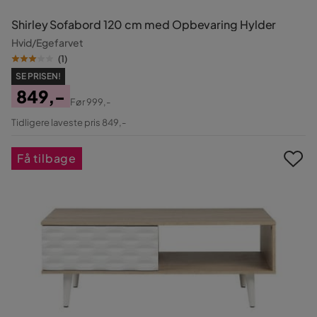
Shirley Sofabord 120 cm med Opbevaring Hylder
Hvid/Egefarvet
(
1
)
SE PRISEN!
849,-
Før
999,-
Pris
Original
Tidligere laveste pris 849,-
Pris
Få tilbage