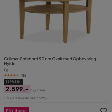
Cullman Sofabord 90 cm Ovalt med Opbevaring
Hylde
Eg
(
15
)
SE PRISEN!
2.599,-
Før
2.799,-
Pris
Original
Tidligere laveste pris 2.599,-
Pris
Få tilbage