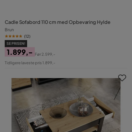
Cadle Sofabord 110 cm med Opbevaring Hylde
Brun
(
12
)
SE PRISEN!
1.899,-
Før
2.599,-
Pris
Original
Tidligere laveste pris 1.899,-
Pris