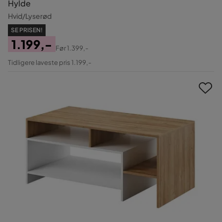
Hylde
Hvid/Lyserød
SE PRISEN!
1.199,-
Før
1.399,-
Pris
Original
Tidligere laveste pris 1.199,-
Pris