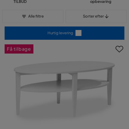
TILBUD
opbevaring
Sorter efter
Alle filtre
Sorter efter
Hurtig levering
Få tilbage