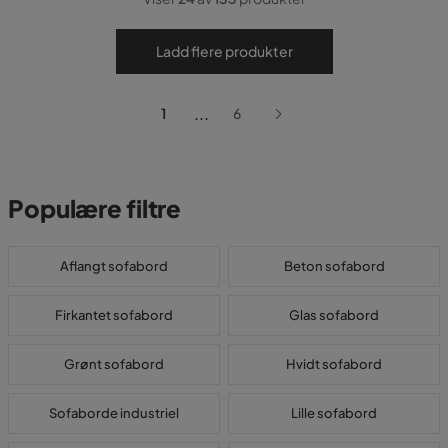
Ladd flere produkter
...
1
6
Populære filtre
Aflangt sofabord
Beton sofabord
Firkantet sofabord
Glas sofabord
Grønt sofabord
Hvidt sofabord
Sofaborde industriel
Lille sofabord