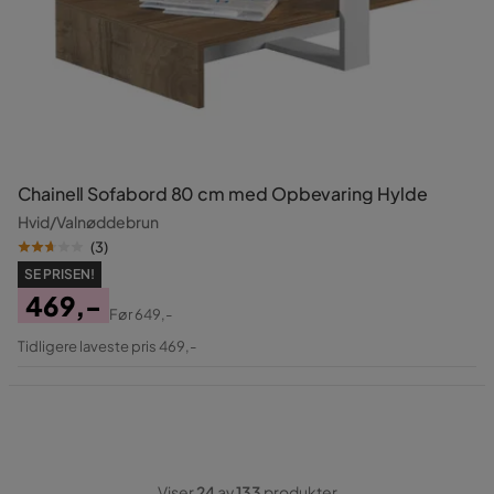
Chainell Sofabord 80 cm med Opbevaring Hylde
Hvid/Valnøddebrun
(
3
)
SE PRISEN!
469,-
Før
649,-
Pris
Original
Tidligere laveste pris 469,-
Pris
Viser
24
av
133
produkter