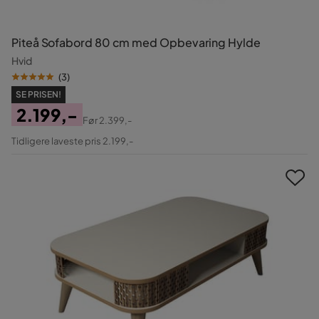
Piteå Sofabord 80 cm med Opbevaring Hylde
Hvid
(
3
)
SE PRISEN!
2.199,-
Før
2.399,-
Pris
Original
Tidligere laveste pris 2.199,-
Pris