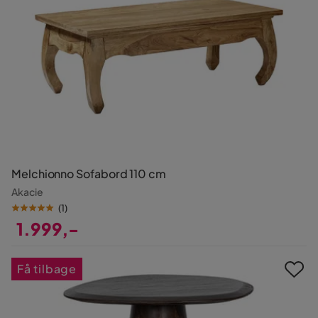
Melchionno Sofabord 110 cm
Akacie
(
1
)
1.999,-
Pris
Få tilbage