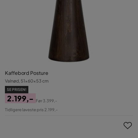
Kaffebord Posture
Valnød, 51x60x53 cm
SE PRISEN!
2.199,-
Før
3.399,-
Pris
Original
Tidligere laveste pris 2.199,-
Pris