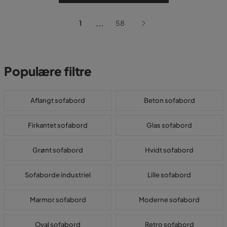
...
1
58
Populære filtre
Aflangt sofabord
Beton sofabord
Firkantet sofabord
Glas sofabord
Grønt sofabord
Hvidt sofabord
Sofaborde industriel
Lille sofabord
Marmor sofabord
Moderne sofabord
Oval sofabord
Retro sofabord