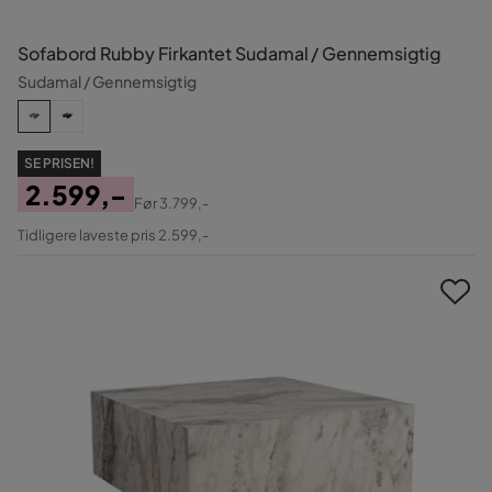
Sofabord Rubby Firkantet Sudamal / Gennemsigtig
Sudamal / Gennemsigtig
SE PRISEN!
2.599,-
Før
3.799,-
Pris
Original
Tidligere laveste pris 2.599,-
Pris