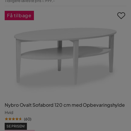
Tidligere laveste pris 1.999,-
Pris
Få tilbage
Nybro Ovalt Sofabord 120 cm med Opbevaringshylde
Hvid
(
60
)
SE PRISEN!