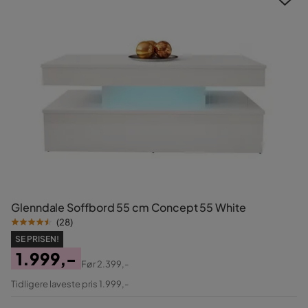
Glenndale Soffbord 55 cm Concept 55 White
(
28
)
SE PRISEN!
1.999,-
Før
2.399,-
Pris
Original
Tidligere laveste pris 1.999,-
Pris