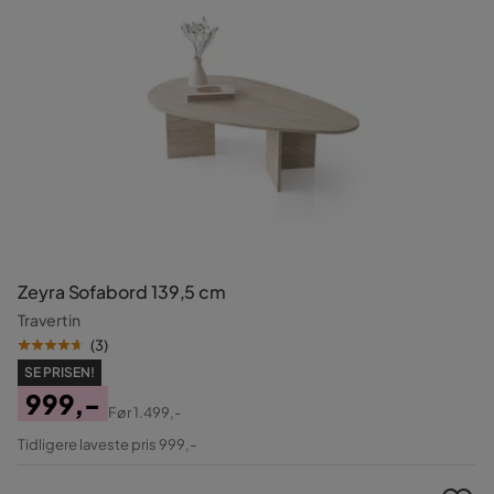
Zeyra Sofabord 139,5 cm
Travertin
(
3
)
SE PRISEN!
999,-
Før
1.499,-
Pris
Original
Tidligere laveste pris 999,-
Pris