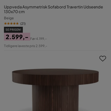
Uppveda Asymmetrisk Sofabord Travertin Udseende
130x70 cm
Beige
(
21
)
SE PRISEN!
2.599,-
Før
4.199,-
Pris
Original
Tidligere laveste pris 2.599,-
Pris