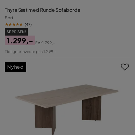
Thyra Sæt med Runde Sofaborde
Sort
(
47
)
SE PRISEN!
1.299,-
Før
1.799,-
Pris
Original
Tidligere laveste pris 1.299,-
Pris
Nyhed