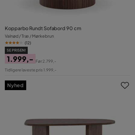
Kopparbo Rundt Sofabord 90 cm
Valnød / Træ / Mørkebrun
(
12
)
SE PRISEN!
1.999,-
Før
2.799,-
Pris
Original
Tidligere laveste pris 1.999,-
Pris
Nyhed