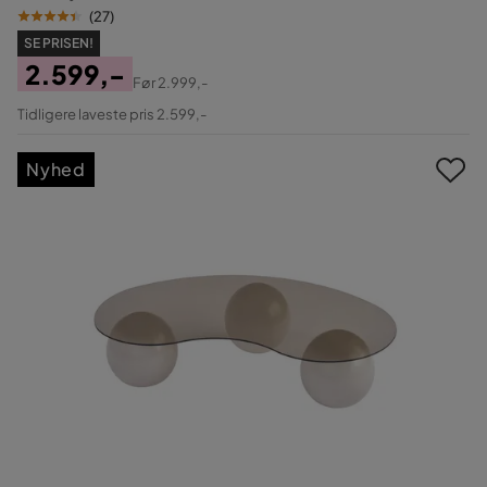
(
27
)
SE PRISEN!
2.599,-
Før
2.999,-
Pris
Original
Tidligere laveste pris 2.599,-
Pris
Nyhed