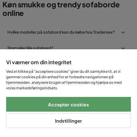
Køn smukke og trendy sofaborde
online
Hvilke modeller på sofabord kan du købe hos Trademax?
Stort eller lille sofabord?
Vi værner om din integritet
Hvordan placere jeg mit sofabord bedst?
Ved at klikke på "acceptere cookies" giver du dit samtykke til, at vi
gemmer cookies på din enhed for at forbedre navigationen på
Hvilken form på sofabordet skal jeg vælge?
hjemmesiden, analysere brugen af hjemmesiden og hjælpe os med
vores markedsføringsindsats.
Hvordan kan jeg føle mig tryg når jeg køber sofabord
online?
Accepter cookies
Indstillinger