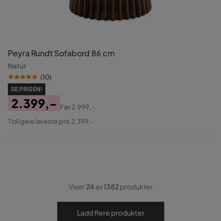
Peyra Rundt Sofabord 86 cm
Natur
(
10
)
SE PRISEN!
2.399,-
Før
2.999,-
Pris
Original
Tidligere laveste pris 2.399,-
Pris
Viser
24
av
1382
produkter
Ladd flere produkter