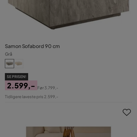
Samon Sofabord 90 cm
Grå
SE PRISEN!
2.599,-
Før
3.799,-
Pris
Original
Tidligere laveste pris 2.599,-
Pris