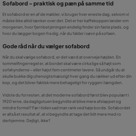
Sofabord – praktisk og pæn på samme tid
Et sofabord er en af de møbler, vi bruger hver eneste dag, selvom vi
måske ikke altid tænker over det. Det er her kaffekoppen lander om
morgenen, hvor fjernbetjeningen endelig finder sin faste plads, og
hvor du lægger bogen fra dig, når du falder i søvn på sofaen.
Gode råd når du vælger sofabord
Når du skal vælge sofabord, er det værd at overveje højden. En
tommelfingerregel er, at bordet skal være cirka lige så højt som
sofahynderne – eller højst fem centimeter lavere. Så undgår du at
skulle bukke dig uhensigtsmæssigt hver gang du rækker ud efter din
kop, og det bliver faktisk mere behageligt for ryggen i længden.
Vidste du forresten, at det moderne sofabord først blev populært i
1920’erne, da dagligstuen begyndte at blive mere afslappet og
mindre formel? Før i tiden sad man rank ved høje borde. Sofabordet
er altså et resultat af, at vi begyndte at tage det lidt mere med ro
derhjemme. Dejligt, ikke?