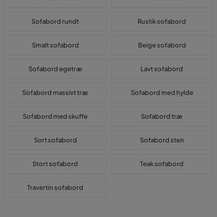
Sofabord rundt
Rustik sofabord
Smalt sofabord
Beige sofabord
Sofabord egetræ
Lavt sofabord
Sofabord massivt træ
Sofabord med hylde
Sofabord med skuffe
Sofabord træ
Sort sofabord
Sofabord sten
Stort sofabord
Teak sofabord
Travertin sofabord