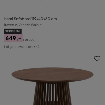
Isami Sofabord 119x40x60 cm
Travertin, Venezia Walnut
SE PRISEN!
649,-
Før
999,-
Pris
Original
Tidligere laveste pris 649,-
Pris