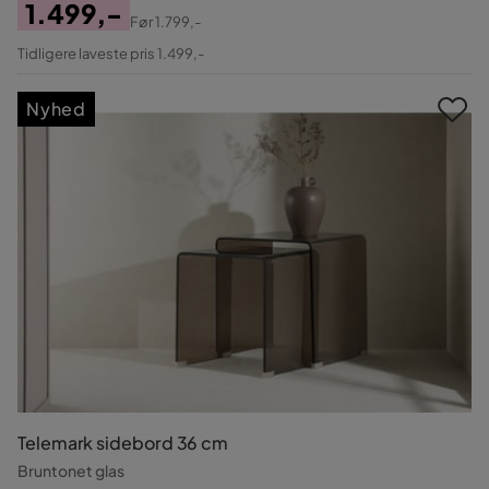
1.499,-
Før
1.799,-
Pris
Original
Tidligere laveste pris 1.499,-
Pris
Nyhed
Telemark sidebord 36 cm
Bruntonet glas