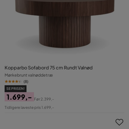
Kopparbo Sofabord 75 cm Rundt Valnød
Mørkebrunt valnøddetræ
(
8
)
SE PRISEN!
1.699,-
Før
2.399,-
Pris
Original
Tidligere laveste pris 1.699,-
Pris