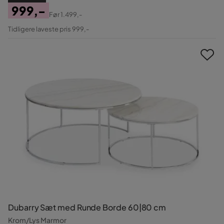
999,-
Før
1.499,-
Pris
Original
Tidligere laveste pris 999,-
Pris
Dubarry Sæt med Runde Borde 60|80 cm
Krom/Lys Marmor