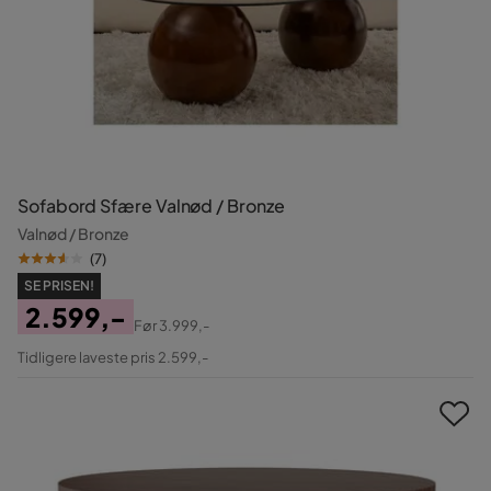
Sofabord Sfære Valnød / Bronze
Valnød / Bronze
(
7
)
SE PRISEN!
2.599,-
Før
3.999,-
Pris
Original
Tidligere laveste pris 2.599,-
Pris