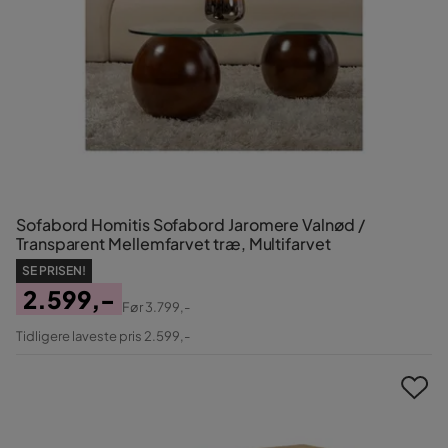
Sofabord Homitis Sofabord Jaromere Valnød /
Transparent Mellemfarvet træ, Multifarvet
SE PRISEN!
2.599,-
Før
3.799,-
Pris
Original
Tidligere laveste pris 2.599,-
Pris