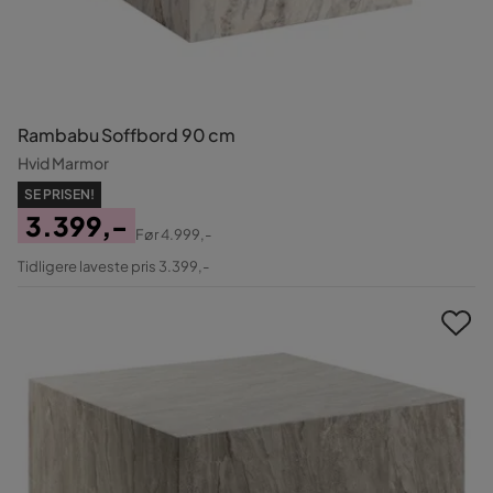
Rambabu Soffbord 90 cm
Hvid Marmor
SE PRISEN!
3.399,-
Før
4.999,-
Pris
Original
Tidligere laveste pris 3.399,-
Pris