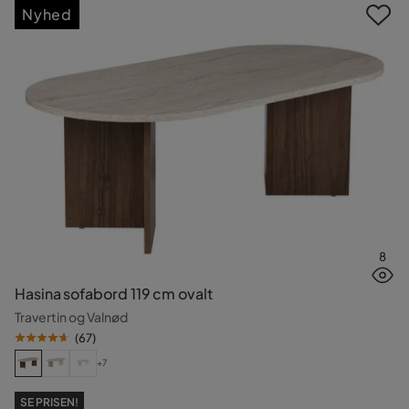
Nyhed
8
Hasina sofabord 119 cm ovalt
Travertin og Valnød
(
67
)
+7
SE PRISEN!