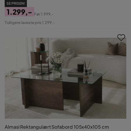
SE PRISEN!
1.299,-
Før
1.999,-
Pris
Original
Tidligere laveste pris 1.299,-
Pris
Almasi Rektangulært Sofabord 105x40x105 cm