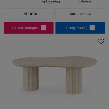
opbevaring
sofabord
Sorter efter
Alle filtre
Sorter efter
Vis kun Kampagne
Hurtig levering