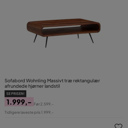
Sofabord Wohnling Massivt træ rektangulær
afrundede hjørner landstil
SE PRISEN!
1.999,-
Før
2.599,-
Pris
Original
Tidligere laveste pris 1.999,-
Pris