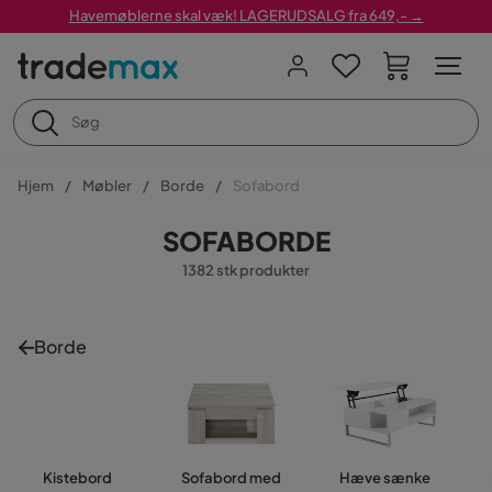
Havemøblerne skal væk! LAGERUDSALG fra 649,- →
Hjem
Møbler
Borde
Sofabord
SOFABORDE
1382 stk produkter
Borde
Kistebord
Sofabord med
Hæve sænke