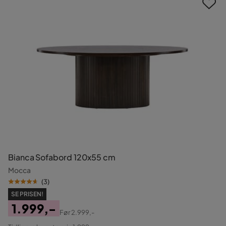
Bianca Sofabord 120x55 cm
Mocca
(
3
)
SE PRISEN!
1.999,-
Før
2.999,-
Pris
Original