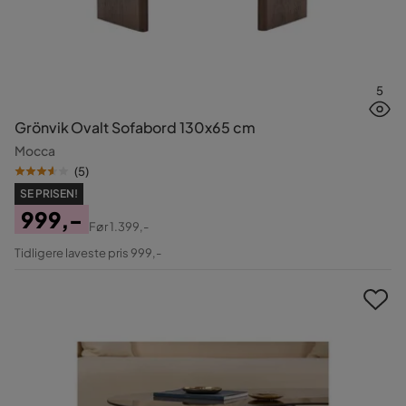
5
Grönvik Ovalt Sofabord 130x65 cm
Mocca
(
5
)
SE PRISEN!
999,-
Før
1.399,-
Pris
Original
Tidligere laveste pris 999,-
Pris