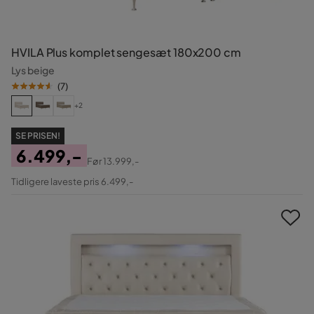
HVILA Plus komplet sengesæt 180x200 cm
Lys beige
(
7
)
+2
SE PRISEN!
6.499,-
Før
13.999,-
Pris
Original
Tidligere laveste pris 6.499,-
Pris