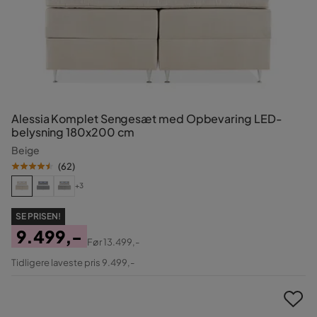
Alessia Komplet Sengesæt med Opbevaring LED-
belysning 180x200 cm
Beige
(
62
)
+3
SE PRISEN!
9.499,-
Før
13.499,-
Pris
Original
Tidligere laveste pris 9.499,-
Pris