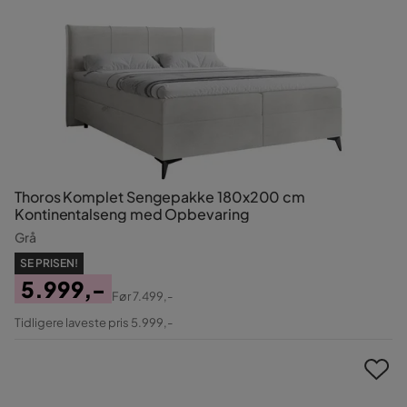
Thoros Komplet Sengepakke 180x200 cm
Kontinentalseng med Opbevaring
Grå
SE PRISEN!
5.999,-
Før
7.499,-
Pris
Original
Tidligere laveste pris 5.999,-
Pris