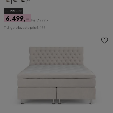
+3
SE PRISEN!
6.499,-
Før
7.999,-
Pris
Original
Tidligere laveste pris 6.499,-
Pris