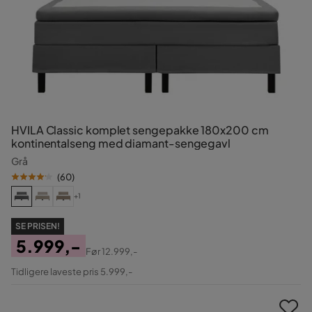
HVILA Classic komplet sengepakke 180x200 cm
kontinentalseng med diamant-sengegavl
Grå
(
60
)
+1
SE PRISEN!
5.999,-
Før
12.999,-
Pris
Original
Tidligere laveste pris 5.999,-
Pris