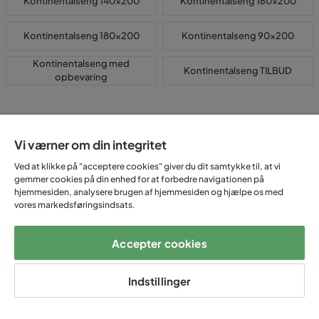
Kontinentalseng 140x200
Kontinentalseng 160x200
Kontinentalseng 180x200
Kontinentalseng 90x200
Kontinentalseng med
Kontinentalseng TILBUD
opbevaring
Vi værner om din integritet
TILMELD DIG
Ved at klikke på "acceptere cookies" giver du dit samtykke til, at vi
gemmer cookies på din enhed for at forbedre navigationen på
NYHEDSBREVET
hjemmesiden, analysere brugen af hjemmesiden og hjælpe os med
vores markedsføringsindsats.
E-mail
Accepter cookies
Indstillinger
Tilmeld