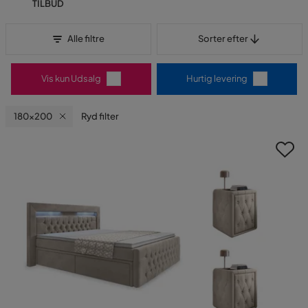
TILBUD
Sorter efter
Alle filtre
Sorter efter
Vis kun Udsalg
Hurtig levering
180x200
Ryd filter