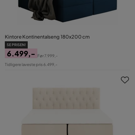
Kintore Kontinentalseng 180x200 cm
SE PRISEN!
6.499,-
Før
7.999,-
Pris
Original
Tidligere laveste pris 6.499,-
Pris