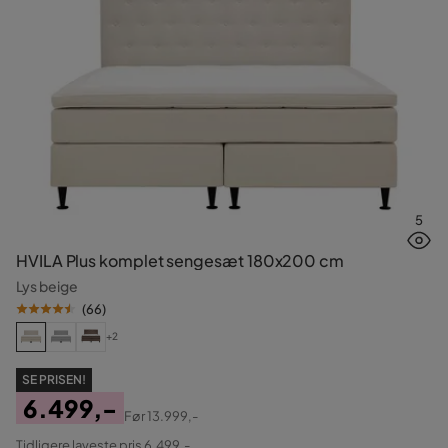
5
HVILA Plus komplet sengesæt 180x200 cm
Lys beige
(
66
)
+2
SE PRISEN!
6.499,-
Før
13.999,-
Pris
Original
Tidligere laveste pris 6.499,-