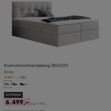
Kramvik kontinentalseng 180x200
Beige
(
12
)
+1
SE PRISEN!
6.499,-
Før
7.999,-
Pris
Original
Tidligere laveste pris 6.499,-