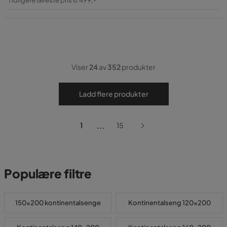
Pris
Viser
24
av
352
produkter
Ladd flere produkter
...
1
15
Populære filtre
150x200 kontinentalsenge
Kontinentalseng 120x200