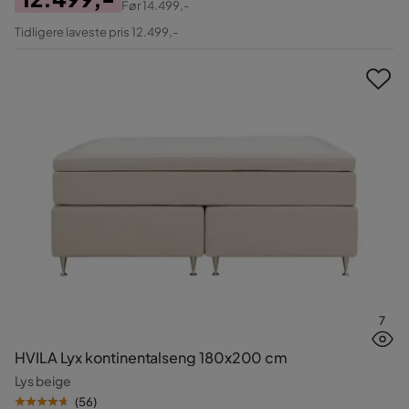
Før
14.499,-
Pris
Original
Tidligere laveste pris 12.499,-
Pris
7
HVILA Lyx kontinentalseng 180x200 cm
Lys beige
(
56
)