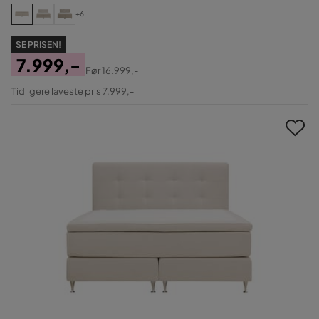
+6
SE PRISEN!
7.999,-
Før
16.999,-
Pris
Original
Tidligere laveste pris 7.999,-
Pris