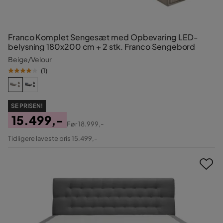
Franco Komplet Sengesæt med Opbevaring LED-
belysning 180x200 cm + 2 stk. Franco Sengebord
Beige/Velour
(
1
)
SE PRISEN!
15.499,-
Før
18.999,-
Pris
Original
Tidligere laveste pris 15.499,-
Pris