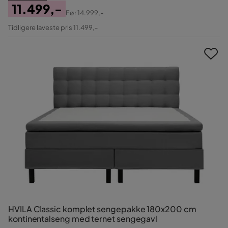
11.499,-
Før
14.999,-
Pris
Original
Tidligere laveste pris 11.499,-
Pris
HVILA Classic komplet sengepakke 180x200 cm
kontinentalseng med ternet sengegavl