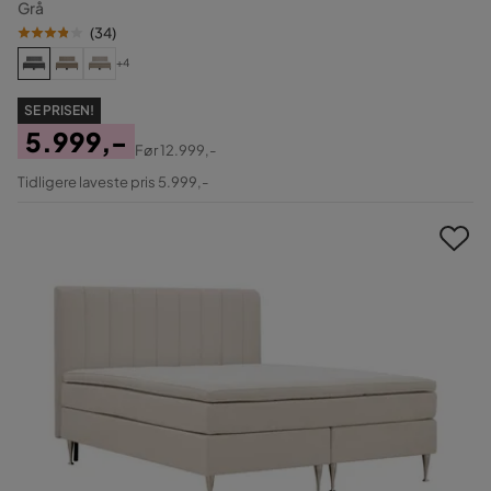
Grå
(
34
)
+4
SE PRISEN!
5.999,-
Før
12.999,-
Pris
Original
Tidligere laveste pris 5.999,-
Pris