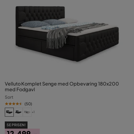
Velluto Komplet Senge med Opbevaring 180x200
med Fodgavl
Sort
(
50
)
+1
SE PRISEN!
12.499,-