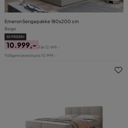
Emeron Sengepakke 180x200 cm
Beige
SE PRISEN!
10.999,-
Før
12.499,-
Pris
Original
Tidligere laveste pris 10.999,-
Pris