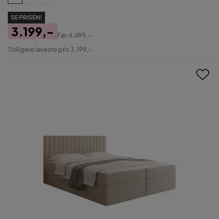
SE PRISEN!
3.199,-
Før
4.499,-
Pris
Original
Tidligere laveste pris 3.199,-
Pris