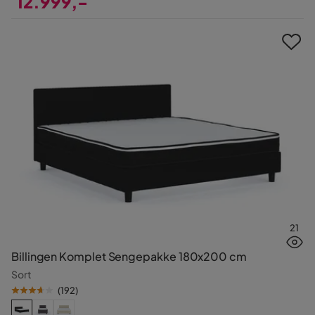
12.999,-
Pris
21
Billingen Komplet Sengepakke 180x200 cm
Sort
(
192
)