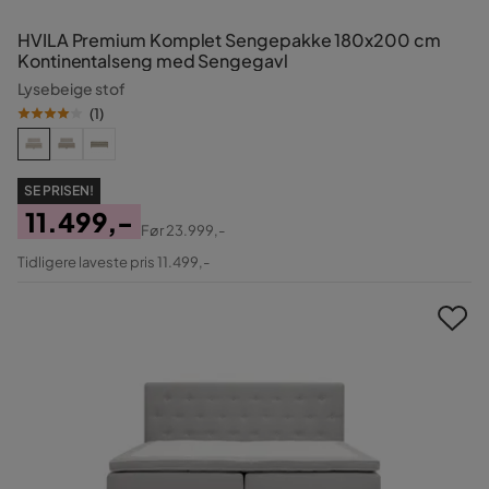
HVILA Premium Komplet Sengepakke 180x200 cm
Kontinentalseng med Sengegavl
Lysebeige stof
(
1
)
SE PRISEN!
11.499,-
Før
23.999,-
Pris
Original
Tidligere laveste pris 11.499,-
Pris