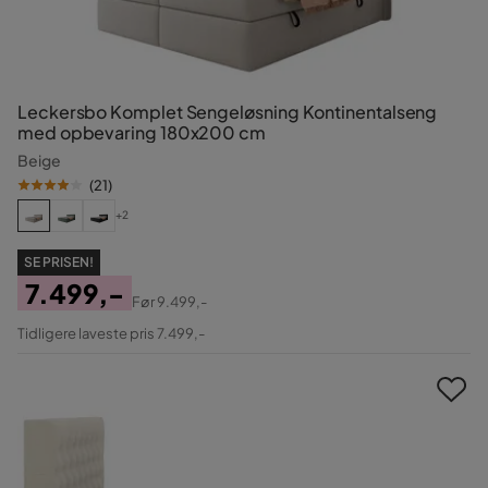
Leckersbo Komplet Sengeløsning Kontinentalseng
med opbevaring 180x200 cm
Beige
(
21
)
+2
SE PRISEN!
7.499,-
Før
9.499,-
Pris
Original
Tidligere laveste pris 7.499,-
Pris