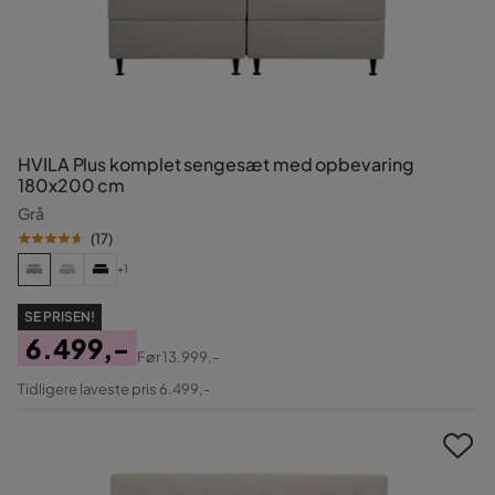
HVILA Plus komplet sengesæt med opbevaring
180x200 cm
Grå
(
17
)
+1
SE PRISEN!
6.499,-
Før
13.999,-
Pris
Original
Tidligere laveste pris 6.499,-
Pris