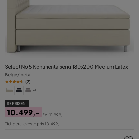
Select No 5 Kontinentalseng 180x200 Medium Latex
Beige/metal
(
2
)
+1
SE PRISEN!
10.499,-
Før
11.999,-
Pris
Original
Tidligere laveste pris 10.499,-
Pris