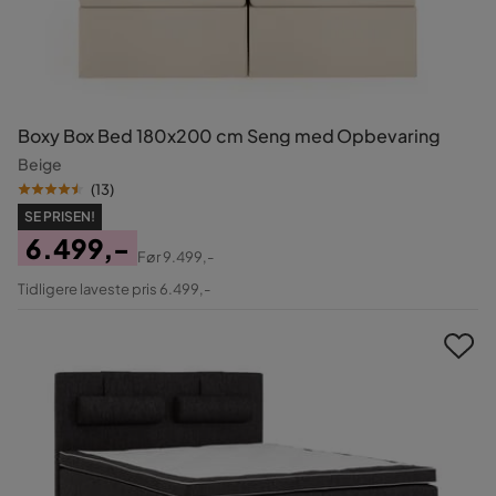
Boxy Box Bed 180x200 cm Seng med Opbevaring
Beige
(
13
)
SE PRISEN!
6.499,-
Før
9.499,-
Pris
Original
Tidligere laveste pris 6.499,-
Pris