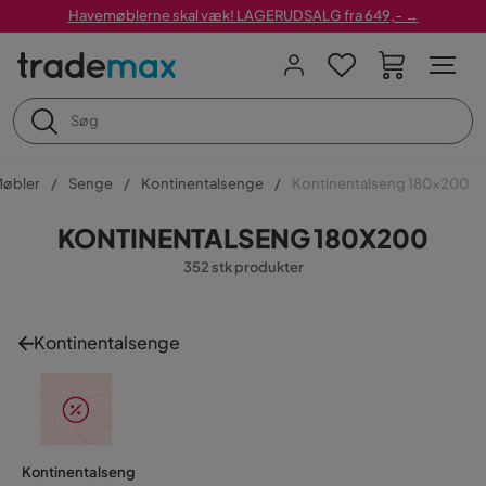
Havemøblerne skal væk! LAGERUDSALG fra 649,- →
øbler
Senge
Kontinentalsenge
Kontinentalseng 180x200
KONTINENTALSENG 180X200
352 stk produkter
Kontinentalsenge
Kontinentalseng