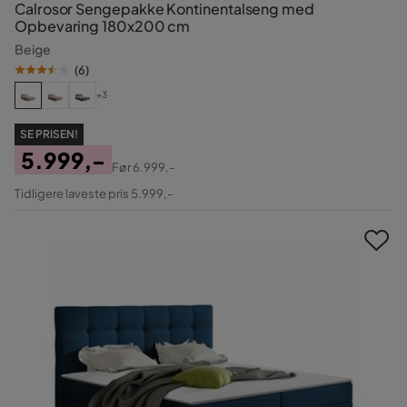
Calrosor Sengepakke Kontinentalseng med
Opbevaring 180x200 cm
Beige
(
6
)
+3
SE PRISEN!
5.999,-
Før
6.999,-
Pris
Original
Tidligere laveste pris 5.999,-
Pris