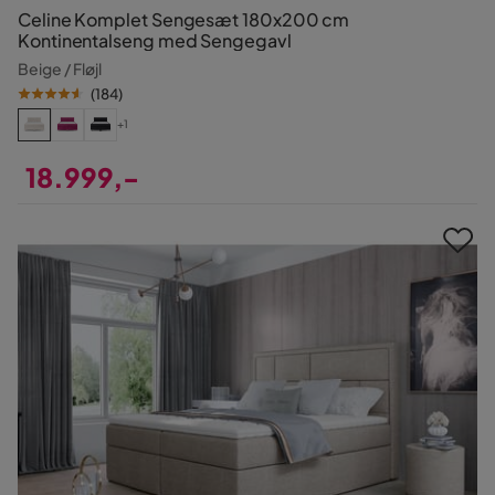
Celine Komplet Sengesæt 180x200 cm
Kontinentalseng med Sengegavl
Beige / Fløjl
(
184
)
+1
18.999,-
Pris