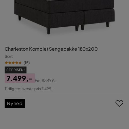
Charleston Komplet Sengepakke 180x200
Sort
(
15
)
SE PRISEN!
7.499,-
Før
10.499,-
Pris
Original
Tidligere laveste pris 7.499,-
Pris
Nyhed