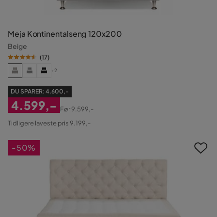
Meja Kontinentalseng 120x200
Beige
(
17
)
+2
DU SPARER:
4.600,-
4.599,-
Før
9.599,-
Nedsat
Original
Tidligere laveste pris 9.199,-
Pris
Pris
-50%