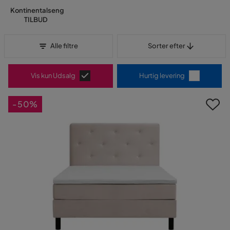
Kontinentalseng
TILBUD
Sorter efter
Alle filtre
Sorter efter
Vis kun Udsalg
Hurtig levering
-50%