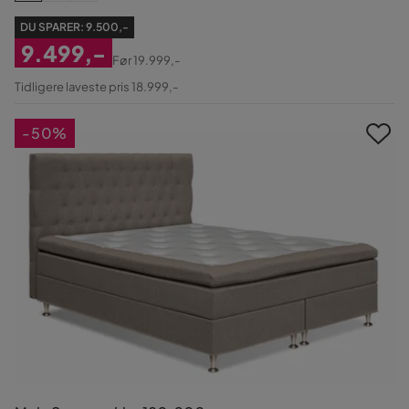
DU SPARER:
9.500,-
9.499,-
Før
19.999,-
Nedsat
Original
Tidligere laveste pris 18.999,-
Pris
Pris
-50%