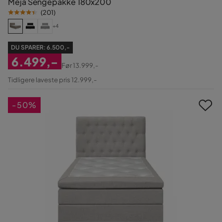
Meja Sengepakke 180x200
(
201
)
+4
DU SPARER:
6.500,-
6.499,-
Før
13.999,-
Nedsat
Original
Tidligere laveste pris 12.999,-
Pris
Pris
-50%