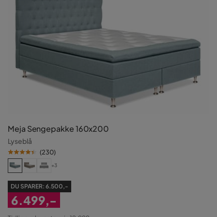
Meja Sengepakke 160x200
Lyseblå
(
230
)
+3
DU SPARER:
6.500,-
6.499,-
Nedsat