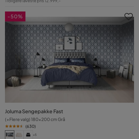
Tidligere laveste pris 12.999,-
Pris
-50%
Joluma Sengepakke Fast
(+Flere valg) 180x200 cm Grå
(
630
)
+5