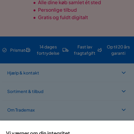
•
Alle dine køb samlet ét sted
•
Personlige tilbud
•
Gratis og fuldt digitalt
14 dages
Fast lav
Op til 20 års
Prismatch
fortrydelse
fragtafgift
garanti
Hjælp & kontakt
Sortiment & tilbud
Om Trademax
Vi findes i flere forskellige lande
Vi værner om din integritet