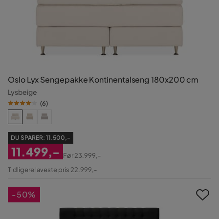
Oslo Lyx Sengepakke Kontinentalseng 180x200 cm
Lysbeige
(
6
)
DU SPARER:
11.500,-
11.499,-
Før
23.999,-
Nedsat
Original
Tidligere laveste pris 22.999,-
Pris
Pris
-50%