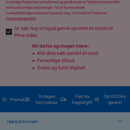
modtage Trademax nyhedsbrev og godkender at Trademax behandler
mine personlige oplysninger, for at kunne sende
markedsføringsmateriale tilpasset mig, i henhold til Trademax
Persondatapolitik
.
Ja, tak! Jeg vil også gerne oprette en konto til
Mine sider.
Alt dette og meget mere:
•
Alle dine køb samlet ét sted
•
Personlige tilbud
•
Gratis og fuldt digitalt
14 dages
Fast lav
Op til 20 års
Prismatch
fortrydelse
fragtafgift
garanti
Hjælp & kontakt