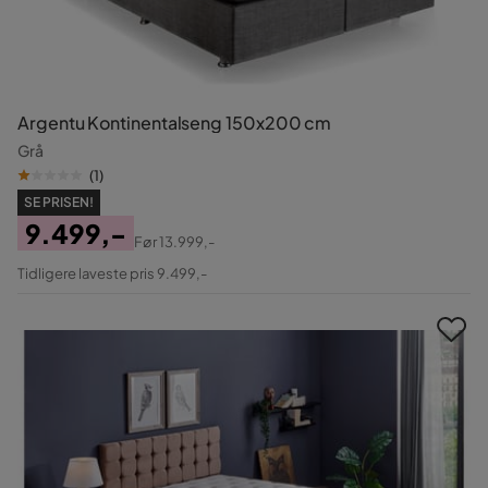
Argentu Kontinentalseng 150x200 cm
Grå
(
1
)
SE PRISEN!
9.499,-
Før
13.999,-
Pris
Original
Tidligere laveste pris 9.499,-
Pris