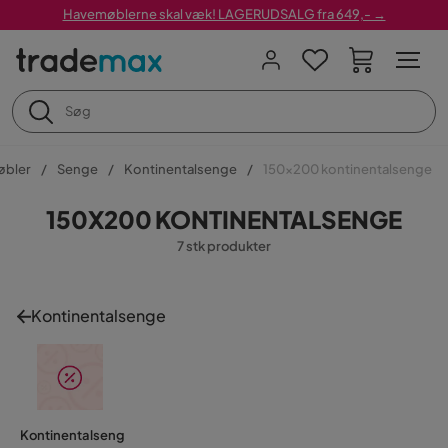
Havemøblerne skal væk! LAGERUDSALG fra 649,- →
øbler
Senge
Kontinentalsenge
150x200 kontinentalsenge
150X200 KONTINENTALSENGE
7 stk produkter
Kontinentalsenge
Kontinentalseng