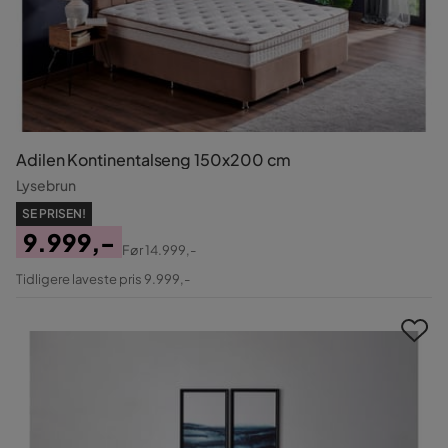
Adilen Kontinentalseng 150x200 cm
Lysebrun
SE PRISEN!
9.999,-
Før
14.999,-
Pris
Original
Tidligere laveste pris 9.999,-
Pris