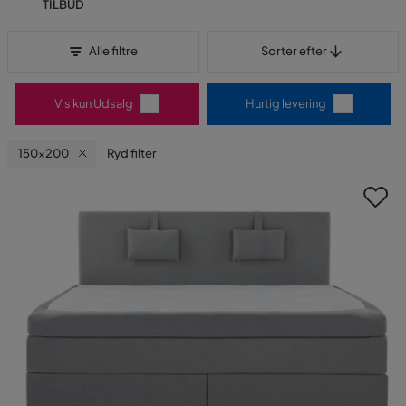
TILBUD
Sorter efter
Alle filtre
Sorter efter
Vis kun Udsalg
Hurtig levering
150x200
Ryd filter