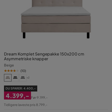
Dream Komplet Sengepakke 150x200 cm
Asymmetriske knapper
Beige
(
10
)
+2
DU SPARER:
4.400,-
4.399,-
Før
9.199,-
Nedsat
Original
Tidligere laveste pris 8.799,-
Pris
Pris