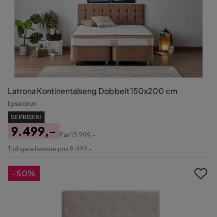
Latrona Kontinentalseng Dobbelt 150x200 cm
Lysebrun
SE PRISEN!
9.499,-
Før
13.999,-
Pris
Original
Tidligere laveste pris 9.499,-
Pris
-50%