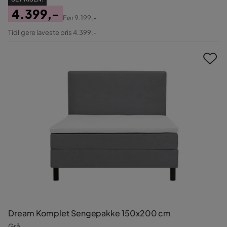
4.399,-
Før
9.199,-
Pris
Original
Tidligere laveste pris 4.399,-
Pris
Dream Komplet Sengepakke 150x200 cm
Grå