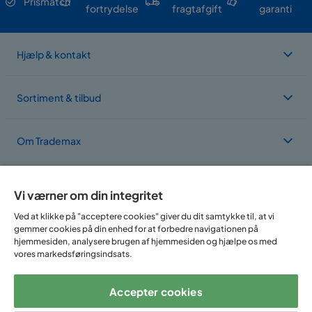
Prismatch
fortrydelse
fragtafgift
garanti
Hjælp & kontakt
Sortiment & tilbud
Om Trademax
Vi findes i flere forskellige lande
Vi værner om din integritet
Ved at klikke på "acceptere cookies" giver du dit samtykke til, at vi
gemmer cookies på din enhed for at forbedre navigationen på
hjemmesiden, analysere brugen af hjemmesiden og hjælpe os med
vores markedsføringsindsats.
Accepter cookies
Følg os på: