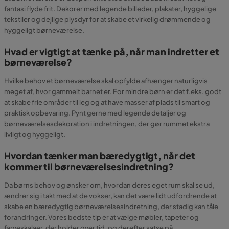
fantasi flyde frit. Dekorer med legende billeder, plakater, hyggelige
tekstiler og dejlige plysdyr for at skabe et virkelig drømmende og
hyggeligt børneværelse.
Hvad er vigtigt at tænke på, når man indretter et
børneværelse?
Hvilke behov et børneværelse skal opfylde afhænger naturligvis
meget af, hvor gammelt barnet er. For mindre børn er det f.eks. godt
at skabe frie områder til leg og at have masser af plads til smart og
praktisk opbevaring. Pynt gerne med legende detaljer og
børneværelsesdekoration i indretningen, der gør rummet ekstra
livligt og hyggeligt.
Hvordan tænker man bæredygtigt, når det
kommer til børneværelsesindretning?
Da børns behov og ønsker om, hvordan deres eget rum skal se ud,
ændrer sig i takt med at de vokser, kan det være lidt udfordrende at
skabe en bæredygtig børneværelsesindretning, der stadig kan tåle
forandringer. Vores bedste tip er at vælge møbler, tapeter og
farveskalaer, der holder over tid, og derefter satse på