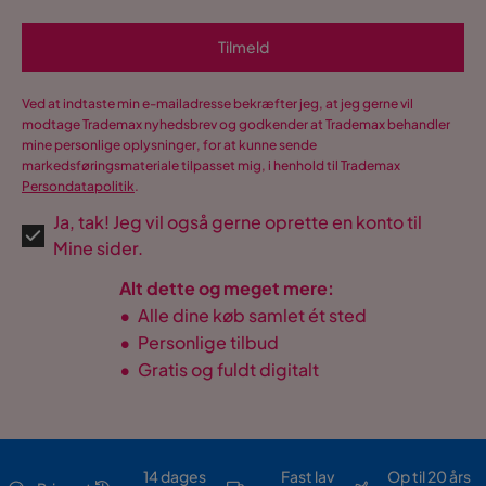
Tilmeld
Ved at indtaste min e-mailadresse bekræfter jeg, at jeg gerne vil
modtage Trademax nyhedsbrev og godkender at Trademax behandler
mine personlige oplysninger, for at kunne sende
markedsføringsmateriale tilpasset mig, i henhold til Trademax
Persondatapolitik
.
Ja, tak! Jeg vil også gerne oprette en konto til
Mine sider.
Alt dette og meget mere:
•
Alle dine køb samlet ét sted
•
Personlige tilbud
•
Gratis og fuldt digitalt
14 dages
Fast lav
Op til 20 års