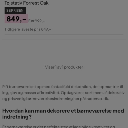
Tøjstativ Forrest Oak
SE PRISEN!
849,-
Før
999,-
Pris
Original
Tidligere laveste pris 849,-
Pris
Viser
1
av
1
produkter
Pift børneværelset op med fantasifuld dekoration, der opmuntrer til
leg, sjov og masser af kreativitet. Opdag vores sortiment af dekorativ
og prisvenlig børneværelsesindretning her på trademax.dk.
Hvordan kan man dekorere et børneværelse med
indretning?
Et børneværelse er det perfekte sted at lade både kreativitet og