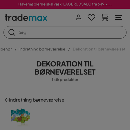
Havemøblerne skal væk! LAGERUDSALG fra 649,- →
ilbehør
Indretning børneværelse
Dekoration til børneværelset
DEKORATION TIL
BØRNEVÆRELSET
1 stk produkter
Indretning børneværelse