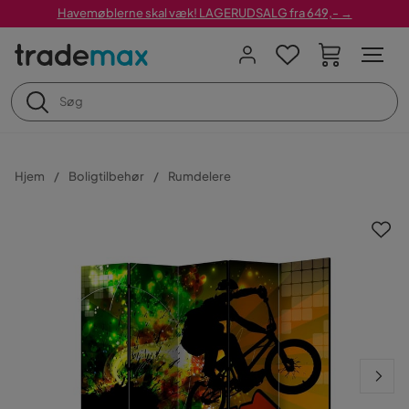
Havemøblerne skal væk! LAGERUDSALG fra 649,- →
Hjem
Boligtilbehør
Rumdelere