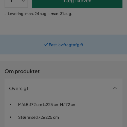
Læg i kurven
Levering: man. 24 aug. - man. 31 aug.
Fast lav fragtafgift
Prismatch
Om produktet
Oversigt
Mål
:
B:172 cm L:225 cm H:172 cm
Størrelse
:
172x225 cm