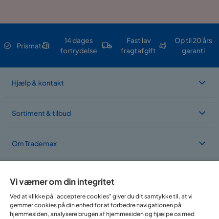
14 dages
Fast lav
Op til 20 års
Prismatch
fortrydelse
fragtafgift
garanti
Hjælp & kontakt
Sortiment & tilbud
Om Trademax
Vi findes i flere forskellige lande
Vi værner om din integritet
Ved at klikke på "acceptere cookies" giver du dit samtykke til, at vi
gemmer cookies på din enhed for at forbedre navigationen på
hjemmesiden, analysere brugen af hjemmesiden og hjælpe os med