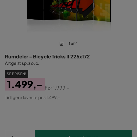
1 af 4
Rumdeler - Bicycle Tricks II 225x172
Artgeist sp. z o. o.
SE PRISEN!
1.499,-
Før
1.999,-
Pris
Original
Tidligere laveste pris 1.499,-
Pris