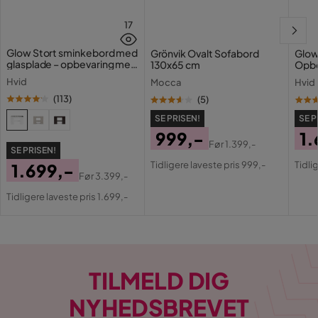
17
Glow Stort sminkebord med
Grönvik Ovalt Sofabord
Glow
glasplade – opbevaring med
130x65 cm
Opbe
skuffer og rum 120 cm
cm
Hvid
Mocca
Hvid
(
113
)
(
5
)
SE PRISEN!
SE P
999,-
1.
Før
1.399,-
SE PRISEN!
Pris
Original
Pri
Or
Tidligere laveste pris 999,-
Tidli
1.699,-
Pris
Pri
Før
3.399,-
Pris
Original
Tidligere laveste pris 1.699,-
Pris
TILMELD DIG
NYHEDSBREVET