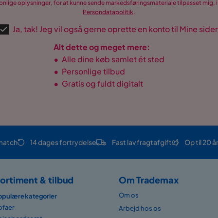
nlige oplysninger, for at kunne sende markedsføringsmateriale tilpasset mig, i
Persondatapolitik
.
Ja, tak! Jeg vil også gerne oprette en konto til Mine sider
Alt dette og meget mere:
•
Alle dine køb samlet ét sted
•
Personlige tilbud
•
Gratis og fuldt digitalt
match
14 dages fortrydelse
Fast lav fragtafgift
Op til 20 å
ortiment & tilbud
Om Trademax
Om os
opulære kategorier
ofaer
Arbejd hos os