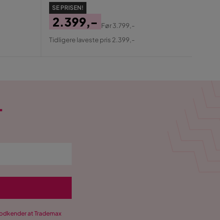
Pris
Ori
Tidlig
SE PRISEN!
Pris
2.399,-
Før
3.799,-
Pris
Original
Tidligere laveste pris 2.399,-
Pris
T
 godkender at Trademax