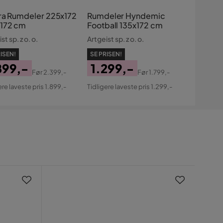
ra Rumdeler 225x172
Rumdeler Hyndemic
172 cm
Football 135x172 cm
st sp. z o. o.
Artgeist sp. z o. o.
ISEN!
SE PRISEN!
899,-
1.299,-
Før
2.399,-
Før
1.799,-
s
ginal
Pris
Original
ere laveste pris 1.899,-
Tidligere laveste pris 1.299,-
s
Pris
Nyh