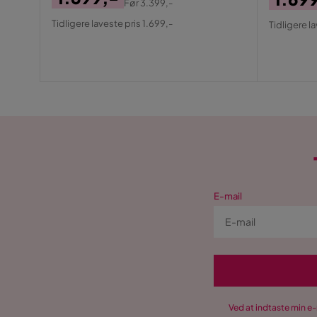
Før
3.399,-
Pris
Original
Pris
Origin
Tidligere laveste pris 1.699,-
Tidligere l
Pris
Pris
E-mail
Ved at indtaste min e