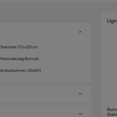
Lig
Størrelse
:
172x225 cm
Materialevalg
:
Bomuld
Artikelnummer
:
1256451
Rumd
Stain