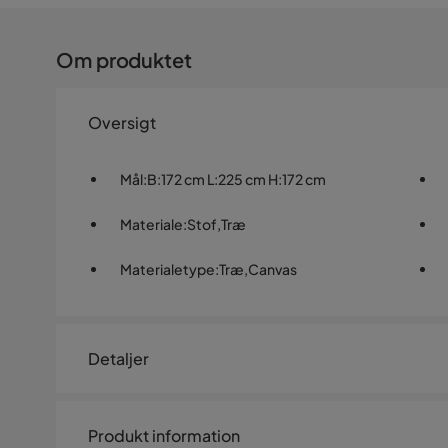
Om produktet
Oversigt
Mål
:
B:172 cm L:225 cm H:172 cm
Materiale
:
Stof,Træ
Materialetype
:
Træ,Canvas
Detaljer
Artikelnummer:
1256451
Produkt information
Størrelse