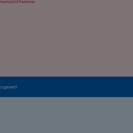
 henhold til Trademax
.
rs garanti