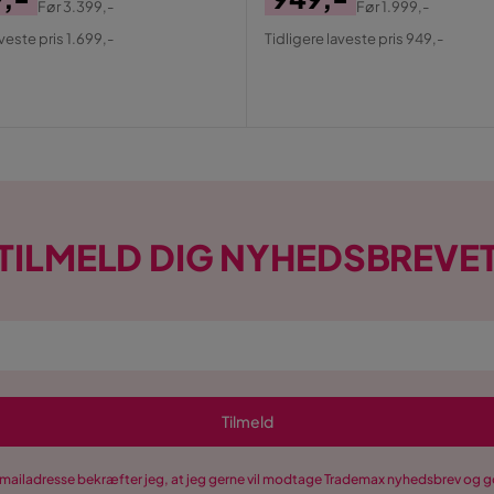
Før
3.399,-
Før
1.999,-
al
Pris
Original
aveste pris 1.699,-
Tidligere laveste pris 949,-
Pris
TILMELD DIG NYHEDSBREVE
Tilmeld
-mailadresse bekræfter jeg, at jeg gerne vil modtage Trademax nyhedsbrev og