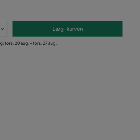
Læg i kurven
g: tors. 20 aug. - tors. 27 aug.