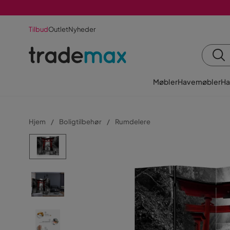
Tilbud
Outlet
Nyheder
Møbler
Havemøbler
Ha
Hjem
Boligtilbehør
Rumdelere