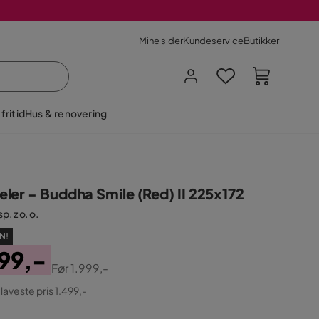
Mine sider
Kundeservice
Butikker
fritid
Hus & renovering
ler - Buddha Smile (Red) II 225x172
p. z o. o.
N!
99,-
Før
1.999,-
ginal
 laveste pris 1.499,-