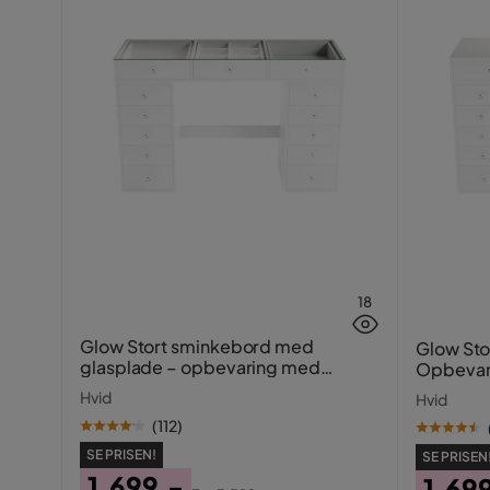
18
Glow Stort sminkebord med
Glow Sto
glasplade – opbevaring med
Opbevar
skuffer og rum 120 cm
Hvid
Hvid
(
112
)
SE PRISEN!
SE PRISEN
1.699,-
1.69