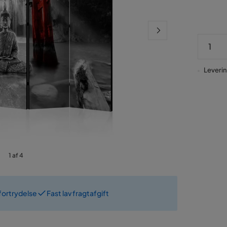
Leverin
1 af 4
fortrydelse
Fast lav fragtafgift