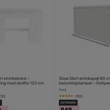
rt sminkebord –
Glow Stort sminkspejl 80 
ing med skuffer 120 cm
belysningslamper – Holly
spejl med USB-opladning
Hvid
(
12
)
(
101
)
!
SE PRISEN!
9,-
949,-