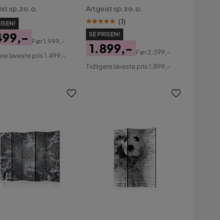
st sp. z o. o.
Artgeist sp. z o. o.
(
1
)
ISEN!
499,-
SE PRISEN!
Før
1.999,-
1.899,-
s
ginal
Før
2.399,-
ere laveste pris 1.499,-
Pris
Original
s
Tidligere laveste pris 1.899,-
Pris