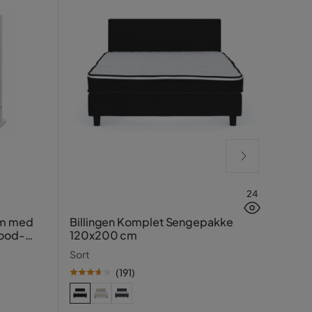
24
Grön
cm med
Billingen Komplet Sengepakke
wood-
120x200 cm
Mocc
Sort
(
191
)
SE PR
99