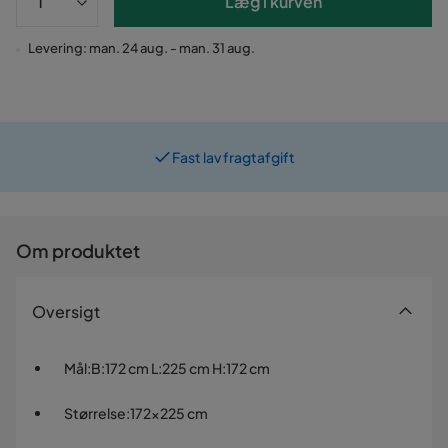
Læg i kurven
Levering: man. 24 aug. - man. 31 aug.
Fast lav fragtafgift
Prismatch
Om produktet
Oversigt
Mål
:
B:172 cm L:225 cm H:172 cm
Størrelse
:
172x225 cm