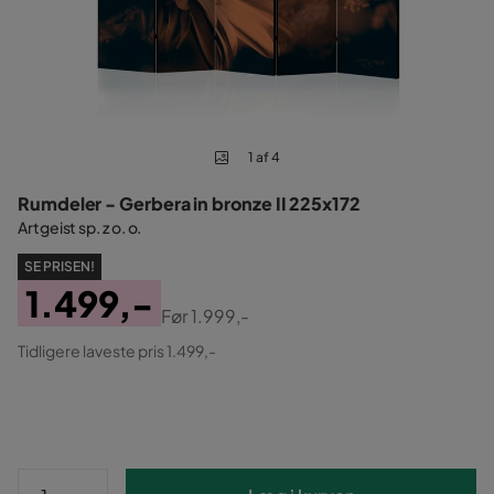
1 af 4
Rumdeler - Gerbera in bronze II 225x172
Artgeist sp. z o. o.
SE PRISEN!
1.499,-
Før
1.999,-
Pris
Original
Tidligere laveste pris 1.499,-
Pris