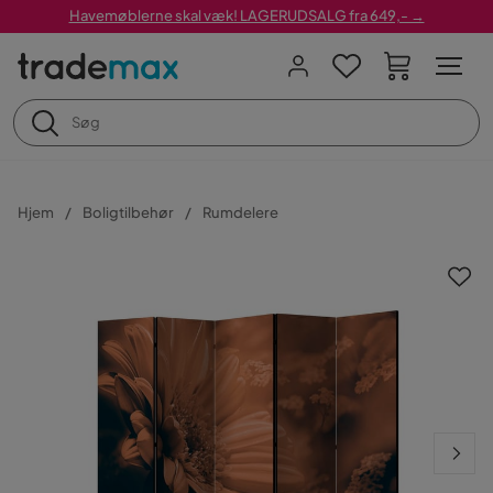
Havemøblerne skal væk! LAGERUDSALG fra 649,- →
Hjem
Boligtilbehør
Rumdelere