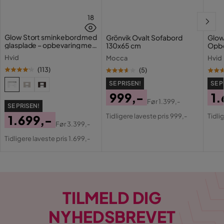
18
Glow Stort sminkebord med
Grönvik Ovalt Sofabord
Glow
glasplade – opbevaring med
130x65 cm
Opbe
skuffer og rum 120 cm
cm
Hvid
Mocca
Hvid
(
113
)
(
5
)
SE PRISEN!
SE P
999,-
1.
Før
1.399,-
SE PRISEN!
Pris
Original
Pri
Or
Tidligere laveste pris 999,-
Tidli
1.699,-
Pris
Pri
Før
3.399,-
Pris
Original
Tidligere laveste pris 1.699,-
Pris
TILMELD DIG
NYHEDSBREVET