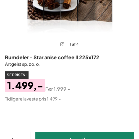
1 af 4
Rumdeler - Star anise coffee II 225x172
Artgeist sp. z o. o.
SE PRISEN!
1.499,-
Før
1.999,-
Pris
Original
Tidligere laveste pris 1.499,-
Pris