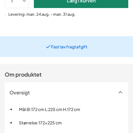
Læg i kurven
Levering: man. 24 aug. - man. 31 aug.
Fast lav fragtafgift
Prismatch
Om produktet
Oversigt
Mål
:
B:172 cm L:225 cm H:172 cm
Størrelse
:
172x225 cm