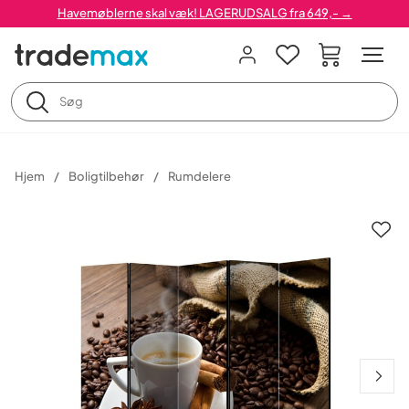
Havemøblerne skal væk! LAGERUDSALG fra 649,- →
Hjem
Boligtilbehør
Rumdelere