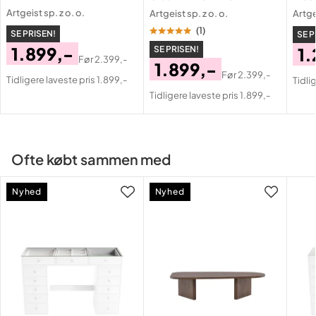
Artgeist sp. z o. o.
Artgeist sp. z o. o.
Artge
(
1
)
SE PRISEN!
SE P
1.899,-
SE PRISEN!
1.
Før
2.399,-
1.899,-
Pris
Original
Pri
Or
Før
2.399,-
Tidligere laveste pris 1.899,-
Tidli
Pris
Original
Pris
Pri
Tidligere laveste pris 1.899,-
Pris
Ofte købt sammen med
Nyhed
Nyhed