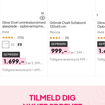
16
Glow Stort sminkebord med
Grönvik Ovalt Sofabord
Glow
glasplade – opbevaring med
130x65 cm
Opbe
skuffer og rum 120 cm
cm
Hvid
Mocca
Hvid
(
113
)
(
5
)
SE PRISEN!
SE P
999,-
1.
Før
1.399,-
SE PRISEN!
Pris
Original
Pri
Or
Tidligere laveste pris 999,-
Tidli
1.699,-
Pris
Pri
Før
3.399,-
Pris
Original
Tidligere laveste pris 1.699,-
Pris
TILMELD DIG