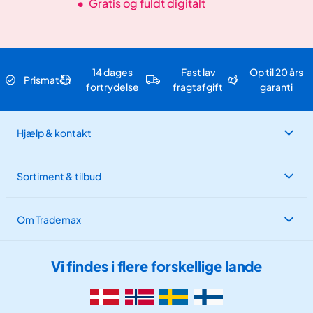
•
Gratis og fuldt digitalt
14 dages
Fast lav
Op til 20 års
Prismatch
fortrydelse
fragtafgift
garanti
Hjælp & kontakt
Sortiment & tilbud
Om Trademax
Vi findes i flere forskellige lande