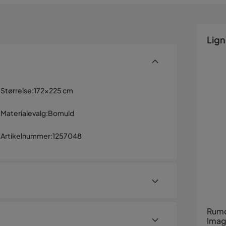
Lig
Størrelse
:
172x225 cm
Materialevalg
:
Bomuld
Artikelnummer
:
1257048
Rumd
Imagi