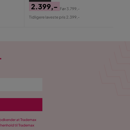
Pris
2.399,-
Før
3.799,-
Pris
Original
Tidligere laveste pris 2.399,-
Pris
T
 godkender at Trademax
 henhold til Trademax