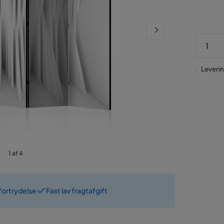
Levering
1 af 4
fortrydelse
Fast lav fragtafgift