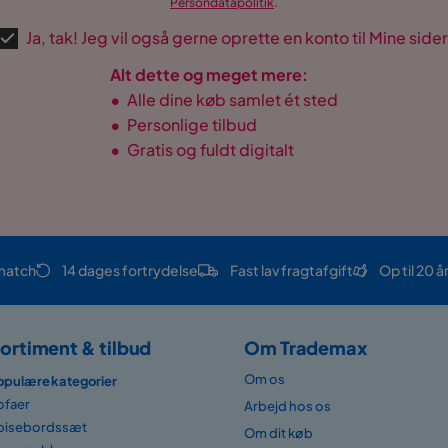
Persondatapolitik
.
Ja, tak! Jeg vil også gerne oprette en konto til Mine sider
Alt dette og meget mere:
•
Alle dine køb samlet ét sted
•
Personlige tilbud
•
Gratis og fuldt digitalt
match
14 dages fortrydelse
Fast lav fragtafgift
Op til 20 å
ortiment & tilbud
Om Trademax
Om os
opulære kategorier
ofaer
Arbejd hos os
pisebordssæt
Om dit køb