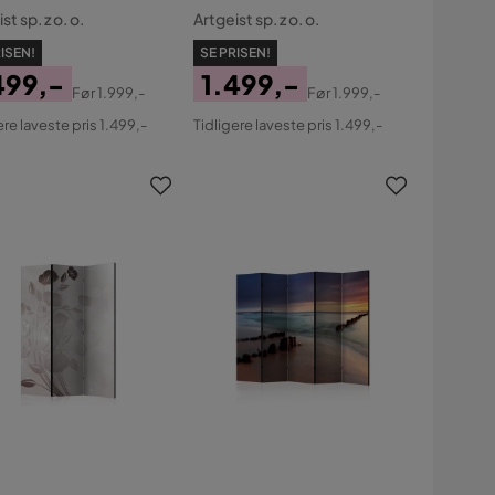
st sp. z o. o.
Artgeist sp. z o. o.
ISEN!
SE PRISEN!
499,-
1.499,-
Før
1.999,-
Før
1.999,-
s
ginal
Pris
Original
ere laveste pris 1.499,-
Tidligere laveste pris 1.499,-
s
Pris