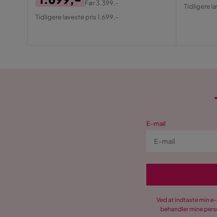
Pris
Origin
Før
3.399,-
Tidligere l
Pris
Original
Pris
Tidligere laveste pris 1.699,-
Pris
E-mail
Ved at indtaste min e
behandler mine perso