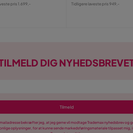
al
Pris
Original
aveste pris 1.699,-
Tidligere laveste pris 949,-
Pris
TILMELD DIG NYHEDSBREVE
Tilmeld
-mailadresse bekræfter jeg, at jeg gerne vil modtage Trademax nyhedsbrev og
nlige oplysninger, for at kunne sende markedsføringsmateriale tilpasset mig, i