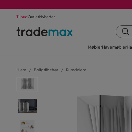
Tilbud
Outlet
Nyheder
Møbler
Havemøbler
Ha
Hjem
Boligtilbehør
Rumdelere