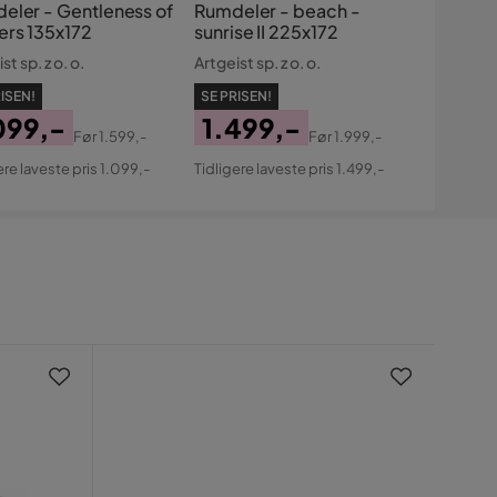
eler - Gentleness of
Rumdeler - beach -
ers 135x172
sunrise II 225x172
st sp. z o. o.
Artgeist sp. z o. o.
ISEN!
SE PRISEN!
099,-
1.499,-
Før
1.599,-
Før
1.999,-
s
ginal
Pris
Original
ere laveste pris 1.099,-
Tidligere laveste pris 1.499,-
s
Pris
Nyh