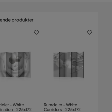
nende produkter
eler - White
Rumdeler - White
nation II 225x172
Corridors II 225x172