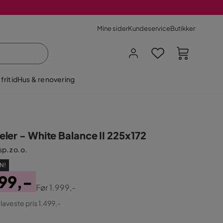
Mine sider
Kundeservice
Butikker
fritid
Hus & renovering
ler - White Balance II 225x172
p. z o. o.
N!
99,-
Før
1.999,-
ginal
 laveste pris 1.499,-