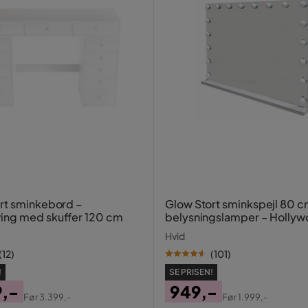
rt sminkebord –
Glow Stort sminkspejl 80 
ing med skuffer 120 cm
belysningslamper – Holly
spejl med USB-opladning
Hvid
(
12
)
(
101
)
!
SE PRISEN!
9,-
949,-
Før
3.399,-
Før
1.999,-