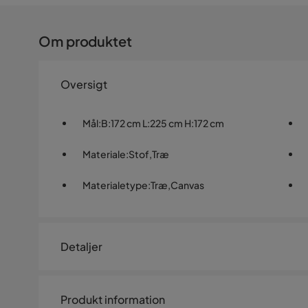
Om produktet
Oversigt
Mål
:
B:172 cm L:225 cm H:172 cm
Materiale
:
Stof,Træ
Materialetype
:
Træ,Canvas
Detaljer
Artikelnummer:
1257048
Produkt information
Størrelse