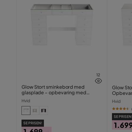
12
Glow Stort sminkebord med
Glow Sto
glasplade – opbevaring med
Opbevar
skuffer og rum 120 cm
Hvid
Hvid
SE PRISEN
1.69
SE PRISEN!
1.699,-