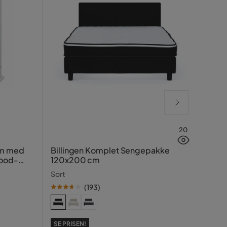
20
Grön
cm med
Billingen Komplet Sengepakke
wood-
120x200 cm
Mocc
Sort
(
193
)
SE PR
99
Pris
Ori
Tidlig
SE PRISEN!