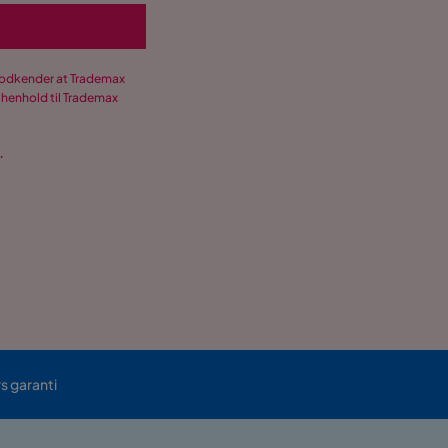
 godkender at Trademax
 henhold til Trademax
.
rs garanti