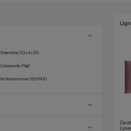
Lig
Størrelse
:
50x4x30
Udseende
:
Fløjl
Artikelnummer
:
1509410
Zara
Lyse