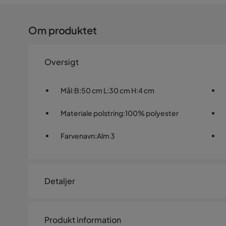
Om produktet
Oversigt
Mål
:
B:50 cm L:30 cm H:4 cm
Materiale polstring
:
100% polyester
Farvenavn
:
Alm 3
Detaljer
Artikelnummer:
1509410
Produkt information
Størrelse