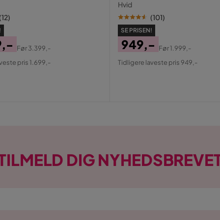
spejl med USB-opladning
Hvid
(
12
)
(
101
)
!
SE PRISEN!
9,-
949,-
Før
3.399,-
Før
1.999,-
al
Pris
Original
aveste pris 1.699,-
Tidligere laveste pris 949,-
Pris
TILMELD DIG NYHEDSBREVE