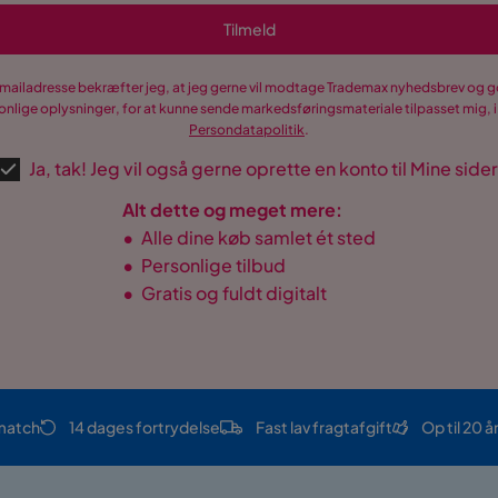
Tilmeld
-mailadresse bekræfter jeg, at jeg gerne vil modtage Trademax nyhedsbrev og
nlige oplysninger, for at kunne sende markedsføringsmateriale tilpasset mig, i
Persondatapolitik
.
Ja, tak! Jeg vil også gerne oprette en konto til Mine sider
Alt dette og meget mere:
•
Alle dine køb samlet ét sted
•
Personlige tilbud
•
Gratis og fuldt digitalt
match
14 dages fortrydelse
Fast lav fragtafgift
Op til 20 å