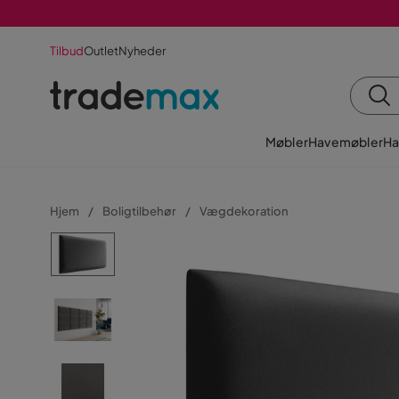
Tilbud
Outlet
Nyheder
Møbler
Havemøbler
Ha
Hjem
Boligtilbehør
Vægdekoration