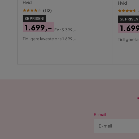
Hvid
Hvid
(
112
)
SE PRISEN!
SE PRISEN
1.699,-
1.69
Før
3.399,-
Pris
Original
Pris
Origin
Tidligere laveste pris 1.699,-
Tidligere l
Pris
Pris
E-mail