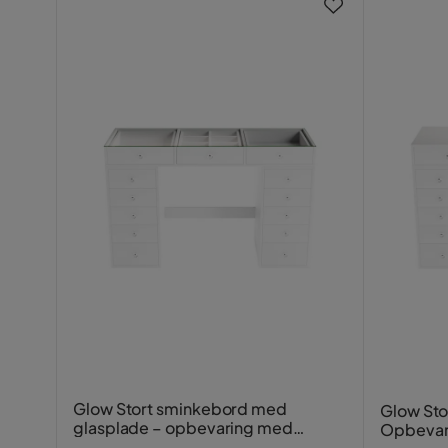
Glow Stort sminkebord med
Glow Sto
glasplade – opbevaring med
Opbevar
skuffer og rum 120 cm