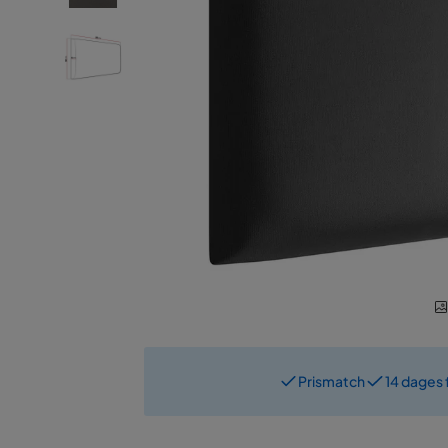
Prismatch
14 dages 