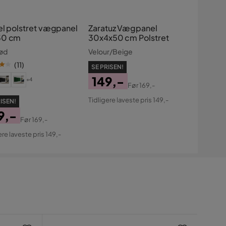
el polstret vægpanel
Zaratuz Vægpanel
30 cm
30x4x50 cm Polstret
ød
Velour/Beige
(
11
)
SE PRISEN!
149,-
+4
Før
169,-
Pris
Original
Tidligere laveste pris 149,-
ISEN!
Pris
9,-
Før
169,-
s
ginal
ere laveste pris 149,-
s