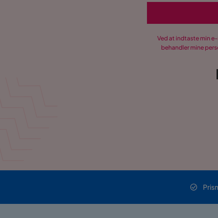
Ved at indtaste min e
behandler mine perso
Pris