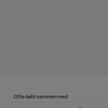
Vægt
1.4 kg
Farve
Grå
Serie
Lornel
Navn på stoffet
Alm 3
Ofte købt sammen med