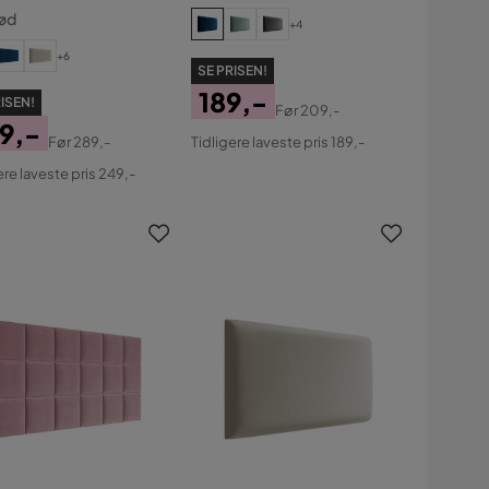
ød
+4
+6
SE PRISEN!
189,-
ISEN!
Før
209,-
Pris
Original
9,-
Før
289,-
Tidligere laveste pris 189,-
Pris
s
ginal
ere laveste pris 249,-
s