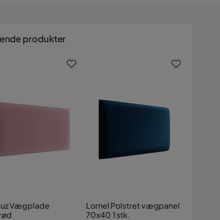
nende produkter
tuz Vægplade
Lornel Polstret vægpanel
rød
70x40 1 stk.