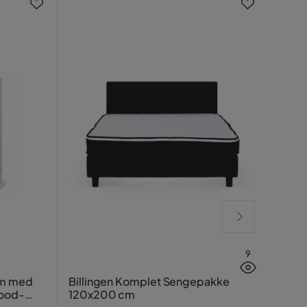
Nyh
9
Grön
cm med
Billingen Komplet Sengepakke
wood-
120x200 cm
Mocc