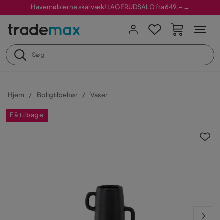
Havemøblerne skal væk! LAGERUDSALG fra 649,- →
Hjem
Boligtilbehør
Vaser
Få tilbage