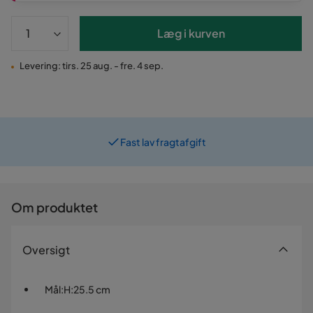
Læg i kurven
Levering: tirs. 25 aug. - fre. 4 sep.
Fast lav fragtafgift
Om produktet
Oversigt
Mål
:
H:25.5 cm