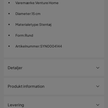
Varemærke
:
Venture Home
Diameter
:
15 cm
Materialetype
:
Stentøj
Form
:
Rund
Artikelnummer
:
SYN0004144
Detaljer
Artikelnummer:
SYN0004144
Produkt information
Størrelse
Diameter
15 cm
Levering