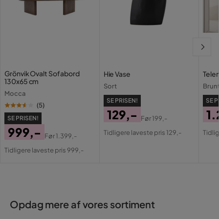
Grönvik Ovalt Sofabord
Hie Vase
Tele
130x65 cm
Sort
Brun
Mocca
SE PRISEN!
SE P
(
5
)
129,-
1.
SE PRISEN!
Før
199,-
Pris
Original
Pri
Or
999,-
Tidligere laveste pris 129,-
Tidli
Før
1.399,-
Pris
Pri
Pris
Original
Tidligere laveste pris 999,-
Pris
Opdag mere af vores sortiment