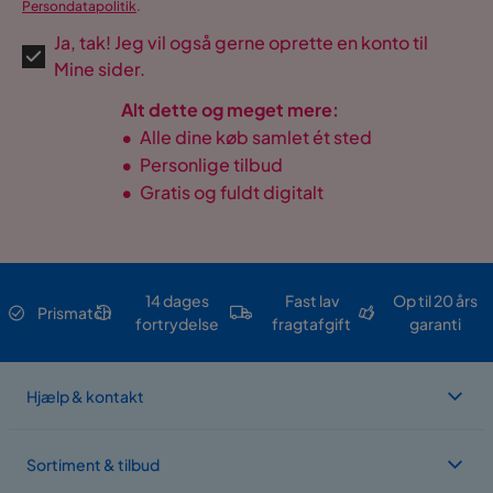
Persondatapolitik
.
Ja, tak! Jeg vil også gerne oprette en konto til
Mine sider.
Alt dette og meget mere:
•
Alle dine køb samlet ét sted
•
Personlige tilbud
•
Gratis og fuldt digitalt
14 dages
Fast lav
Op til 20 års
Prismatch
fortrydelse
fragtafgift
garanti
Hjælp & kontakt
Sortiment & tilbud