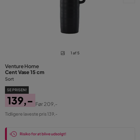
1 af 5
Venture Home
Cent Vase 15 cm
Sort
SE PRISEN!
139,-
Før
209,-
Pris
Original
Tidligere laveste pris 139,-
Pris
Risiko for at blive udsolgt!