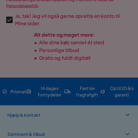
Persondatapolitik
.
Ja, tak! Jeg vil også gerne oprette en konto til
Mine sider.
Alt dette og meget mere:
•
Alle dine køb samlet ét sted
•
Personlige tilbud
•
Gratis og fuldt digitalt
14 dages
Fast lav
Op til 20 års
Prismatch
fortrydelse
fragtafgift
garanti
Hjælp & kontakt
Sortiment & tilbud