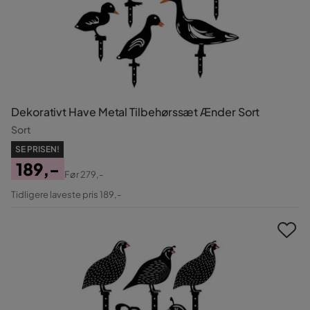
Dekorativt Have Metal Tilbehørssæt Ænder Sort
Sort
SE PRISEN!
189,-
Før
279,-
Pris
Original
Tidligere laveste pris 189,-
Pris