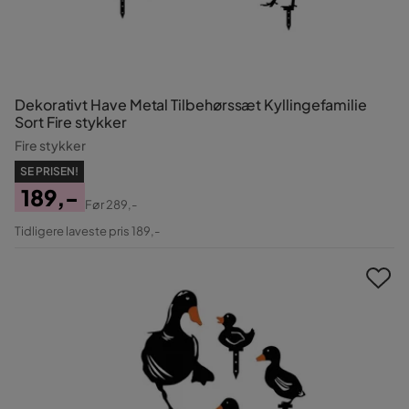
Dekorativt Have Metal Tilbehørssæt Kyllingefamilie
Sort Fire stykker
Fire stykker
SE PRISEN!
189,-
Før
289,-
Pris
Original
Tidligere laveste pris 189,-
Pris