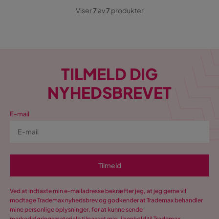
Viser
7
av
7
produkter
TILMELD DIG
NYHEDSBREVET
E-mail
Tilmeld
Ved at indtaste min e-mailadresse bekræfter jeg, at jeg gerne vil
modtage Trademax nyhedsbrev og godkender at Trademax behandler
mine personlige oplysninger, for at kunne sende
markedsføringsmateriale tilpasset mig, i henhold til Trademax