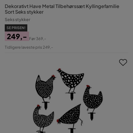
Dekorativt Have Metal Tilbehørssæt Kyllingefamilie
Sort Seks stykker
Seks stykker
SE PRISEN!
249,-
Før
369,-
Pris
Original
Tidligere laveste pris 249,-
Pris