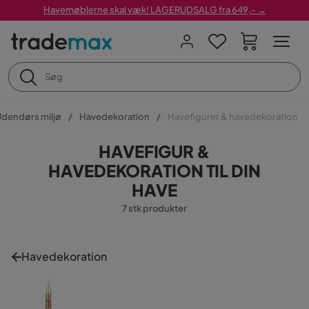
Havemøblerne skal væk! LAGERUDSALG fra 649,- →
dendørs miljø
Havedekoration
Havefigurer & havedekoration
HAVEFIGUR &
HAVEDEKORATION TIL DIN
HAVE
7 stk produkter
Havedekoration