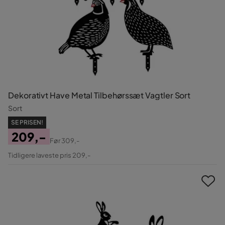
Dekorativt Have Metal Tilbehørssæt Vagtler Sort
Sort
SE PRISEN!
209,-
Før
309,-
Pris
Original
Tidligere laveste pris 209,-
Pris