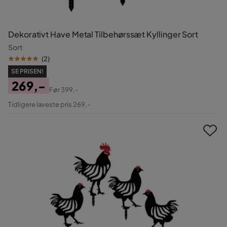
Dekorativt Have Metal Tilbehørssæt Kyllinger Sort
Sort
(
2
)
SE PRISEN!
269,-
Før
399,-
Pris
Original
Tidligere laveste pris 269,-
Pris