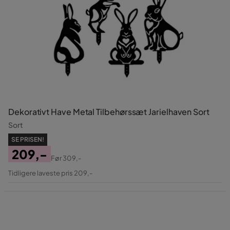
Dekorativt Have Metal Tilbehørssæt Jarielhaven Sort
Sort
SE PRISEN!
209,-
Før
309,-
Pris
Original
Tidligere laveste pris 209,-
Pris