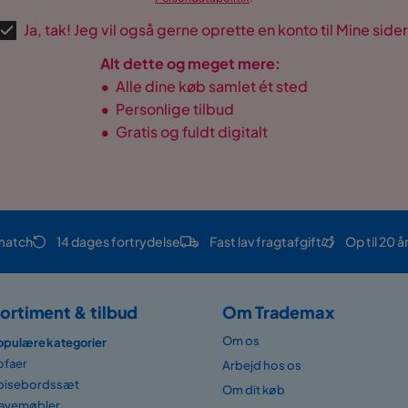
Ja, tak! Jeg vil også gerne oprette en konto til Mine sider
Alt dette og meget mere:
•
Alle dine køb samlet ét sted
•
Personlige tilbud
•
Gratis og fuldt digitalt
match
14 dages fortrydelse
Fast lav fragtafgift
Op til 20 å
ortiment & tilbud
Om Trademax
Om os
opulære kategorier
ofaer
Arbejd hos os
pisebordssæt
Om dit køb
avemøbler