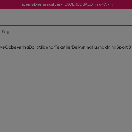
Havemøblerne skal væk! LAGERUDSALG fra 649,- →
ve
Opbevaring
Boligtilbehør
Tekstiler
Belysning
Husholdning
Sport & 