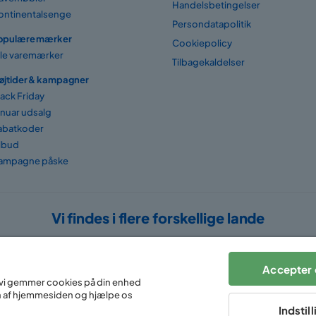
Handelsbetingelser
ontinentalsenge
Persondatapolitik
opulære mærker
Cookiepolicy
lle varemærker
Tilbagekaldelser
øjtider & kampagner
lack Friday
anuar udsalg
abatkoder
ilbud
ampagne påske
Vi findes i flere forskellige lande
Accepter 
at vi gemmer cookies på din enhed
n af hjemmesiden og hjælpe os
Indstil