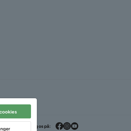
cookies
Følg os på:
linger