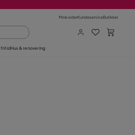
Mine sider
Kundeservice
Butikker
fritid
Hus & renovering