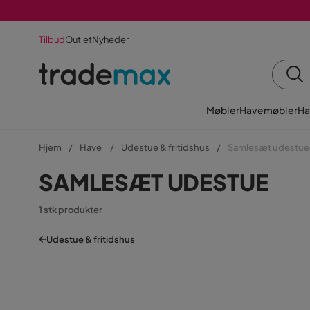
Tilbud
Outlet
Nyheder
Møbler
Havemøbler
Ha
Hjem
Have
Udestue & fritidshus
Samlesæt udestue
SAMLESÆT UDESTUE
1 stk produkter
Udestue & fritidshus