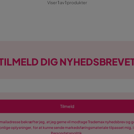
Viser
1
av
1
produkter
TILMELD DIG NYHEDSBREVE
Tilmeld
-mailadresse bekræfter jeg, at jeg gerne vil modtage Trademax nyhedsbrev og
nlige oplysninger, for at kunne sende markedsføringsmateriale tilpasset mig, i
Persondatapolitik
.