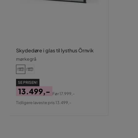
Skydedøre i glas til lysthus Örnvik
mørkegrå
SE PRISEN!
13.499,-
Før
17.999,-
Pris
Original
Tidligere laveste pris 13.499,-
Pris