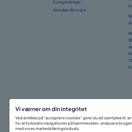
Fortryd dit køb
K
Annuller din ordre
P
A
H
B
J
R
T
K
Vi værner om din integritet
Ved at klikke på "acceptere cookies" giver du dit samtykke til, 
for at forbedre navigationen på hjemmesiden, analysere bruge
med vores markedsføringsindsats.