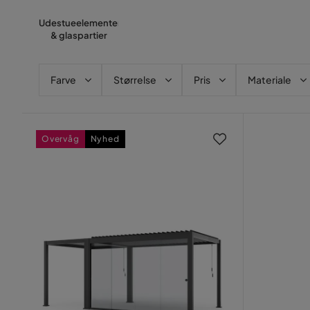
Udestueelementer
& glaspartier
Farve
Størrelse
Pris
Materiale
Overvåg
Nyhed