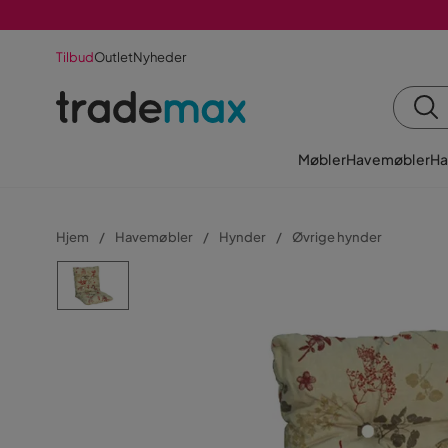
Tilbud
Outlet
Nyheder
Møbler
Havemøbler
Ha
Hjem
Havemøbler
Hynder
Øvrige hynder