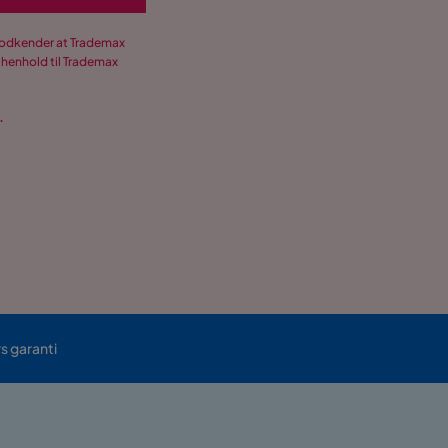
 godkender at Trademax
 henhold til Trademax
.
rs garanti