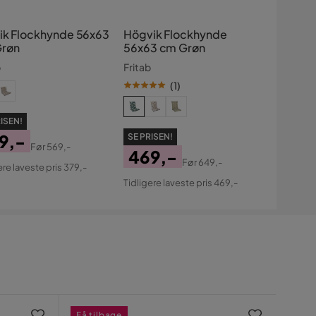
ik Flockhynde 56x63
Högvik Flockhynde
røn
56x63 cm Grøn
b
Fritab
(
1
)
ISEN!
9,-
SE PRISEN!
Før
569,-
469,-
s
ginal
Før
649,-
ere laveste pris 379,-
Pris
Original
s
Tidligere laveste pris 469,-
Pris
Få tilbage
Få t