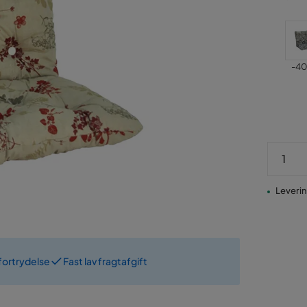
Pris
Pris
-40 
Levering
fortrydelse
Fast lav fragtafgift