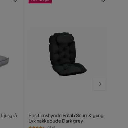
Högv
 Ljusgrå
Positionshynde Fritab Snurr & gung
Lyx nakkepude Dark grey
Fritab
(
44
)