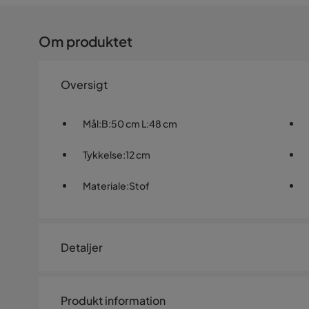
Om produktet
Oversigt
Mål
:
B:50 cm L:48 cm
Tykkelse
:
12 cm
Materiale
:
Stof
Detaljer
Artikelnummer:
FRAB-0001
Produkt information
Størrelse