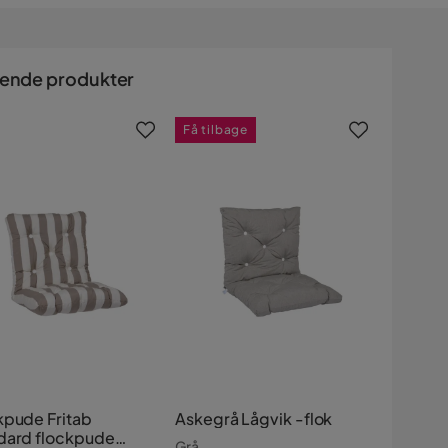
nende produkter
Få tilbage
kpude Fritab
Askegrå Lågvik -flok
dard flockpude
Grå