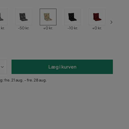
Pris
Pris
Pris
Pris
Pris
kr.
-50 kr.
+
0 kr.
-10 kr.
+
0 kr.
-10 kr.
Læg i kurven
: fre. 21 aug. - fre. 28 aug.