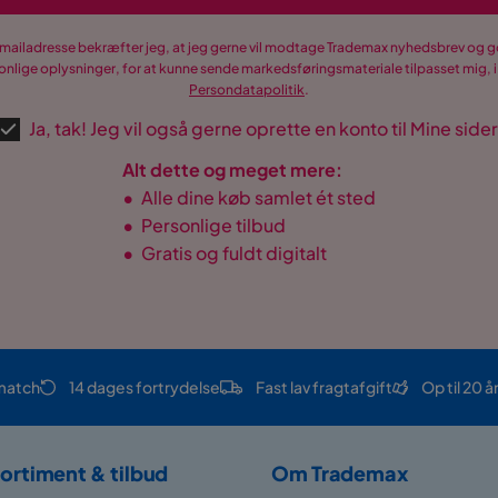
Verified by Trustvoice
-mailadresse bekræfter jeg, at jeg gerne vil modtage Trademax nyhedsbrev og
nlige oplysninger, for at kunne sende markedsføringsmateriale tilpasset mig, i
Persondatapolitik
.
Ja, tak! Jeg vil også gerne oprette en konto til Mine sider
Alt dette og meget mere:
•
Alle dine køb samlet ét sted
•
Personlige tilbud
•
Gratis og fuldt digitalt
match
14 dages fortrydelse
Fast lav fragtafgift
Op til 20 å
ortiment & tilbud
Om Trademax