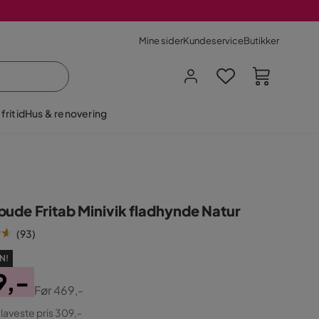
Mine sider
Kundeservice
Butikker
fritid
Hus & renovering
pude Fritab Minivik fladhynde Natur
(
93
)
N!
9,-
Før
469,-
ginal
 laveste pris 309,-