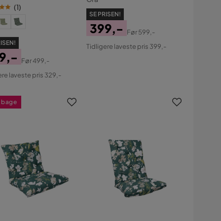
8 cm Taupe
(
1
)
SE PRISEN!
399,-
Før
599,-
Pris
Original
ISEN!
Tidligere laveste pris 399,-
Pris
9,-
Før
499,-
s
ginal
ere laveste pris 329,-
s
ilbage