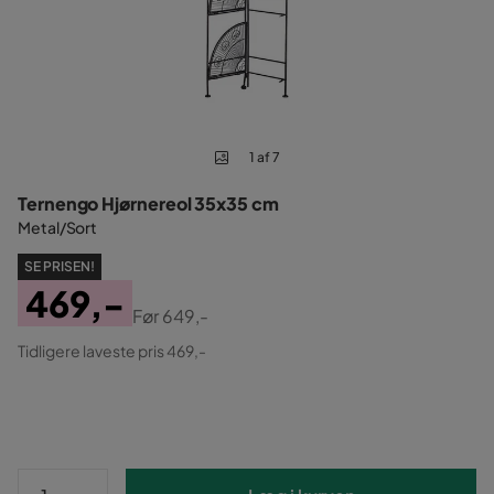
1 af 7
Ternengo Hjørnereol 35x35 cm
Metal/Sort
SE PRISEN!
469,-
Før
649,-
Pris
Original
Tidligere laveste pris 469,-
Pris