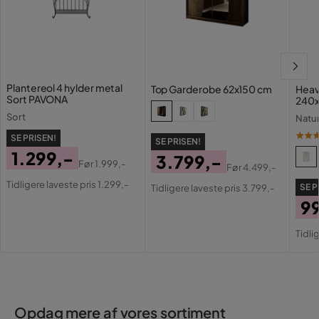
Plantereol 4 hylder metal
Top Garderobe 62x150 cm
Hea
Sort PAVONA
240
Sort
Natu
SE PRISEN!
SE PRISEN!
1.299,-
3.799,-
Før
1.999,-
Før
4.499,-
Pris
Original
Pris
Original
Tidligere laveste pris 1.299,-
SE P
Tidligere laveste pris 3.799,-
Pris
Pris
9
Pri
Or
Tidli
Pri
Opdag mere af vores sortiment