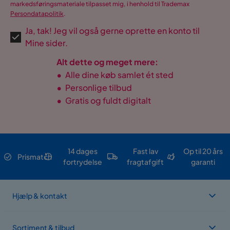
markedsføringsmateriale tilpasset mig, i henhold til Trademax
Persondatapolitik
.
Ja, tak! Jeg vil også gerne oprette en konto til
Mine sider.
Alt dette og meget mere:
•
Alle dine køb samlet ét sted
•
Personlige tilbud
•
Gratis og fuldt digitalt
14 dages
Fast lav
Op til 20 års
Prismatch
fortrydelse
fragtafgift
garanti
Hjælp & kontakt
Sortiment & tilbud