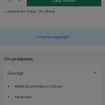
Læg i kurven
Levering: fre. 21 aug. - fre. 28 aug.
Fast lav fragtafgift
Om produktet
Oversigt
Mål
:
B:35 cm H:158 cm D:35 cm
Farve
:
Sort