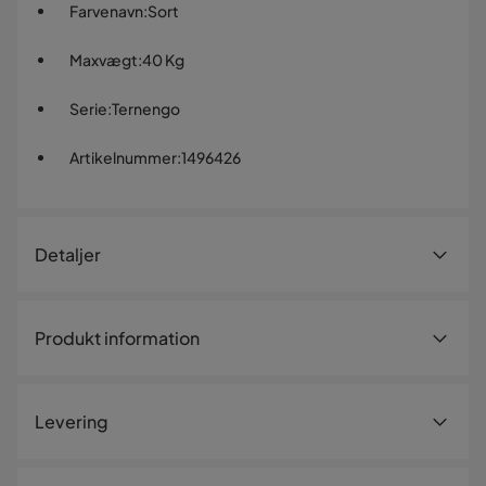
Farvenavn
:
Sort
Maxvægt
:
40 Kg
Serie
:
Ternengo
Artikelnummer
:
1496426
Detaljer
Artikelnummer:
1496426
Produkt information
Størrelse
Højde
158 cm
Levering
Bredde
35 cm
Dybde
35 cm