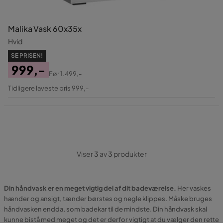
Malika Vask 60x35x
Hvid
SE PRISEN!
999,-
Før
1.499,-
Pris
Original
Tidligere laveste pris 999,-
Pris
Viser
3
av
3
produkter
Din håndvask er en meget vigtig del af dit badeværelse.
Her vaskes
hænder og ansigt, tænder børstes og negle klippes. Måske bruges
håndvasken endda, som badekar til de mindste. Din håndvask skal
kunne bistå med meget og det er derfor vigtigt at du vælger den rette