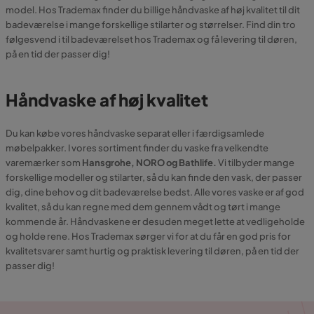
model. Hos Trademax finder du billige håndvaske af høj kvalitet til dit
badeværelse i mange forskellige stilarter og størrelser. Find din tro
følgesvend i til badeværelset hos Trademax og få levering til døren,
på en tid der passer dig!
Håndvaske af høj kvalitet
Du kan købe vores håndvaske separat eller i færdigsamlede
møbelpakker. I vores sortiment finder du vaske fra velkendte
varemærker som
Hansgrohe, NORO og Bathlife.
Vi tilbyder mange
forskellige modeller og stilarter, så du kan finde den vask, der passer
dig, dine behov og dit badeværelse bedst. Alle vores vaske er af god
kvalitet, så du kan regne med dem gennem vådt og tørt i mange
kommende år. Håndvaskene er desuden meget lette at vedligeholde
og holde rene. Hos Trademax sørger vi for at du får en god pris for
kvalitetsvarer samt hurtig og praktisk levering til døren, på en tid der
passer dig!