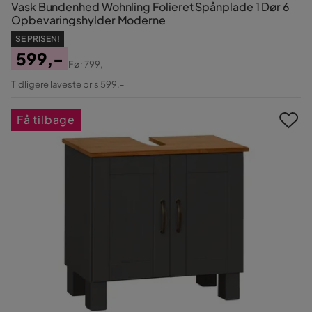
Vask Bundenhed Wohnling Folieret Spånplade 1 Dør 6
Opbevaringshylder Moderne
SE PRISEN!
599,-
Før
799,-
Pris
Original
Tidligere laveste pris 599,-
Pris
Få tilbage