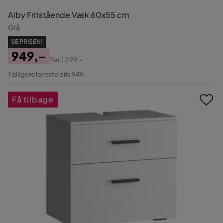
Alby Fritstående Vask 60x55 cm
Grå
SE PRISEN!
949,-
Før
1.299,-
Pris
Original
Tidligere laveste pris 949,-
Pris
Få tilbage