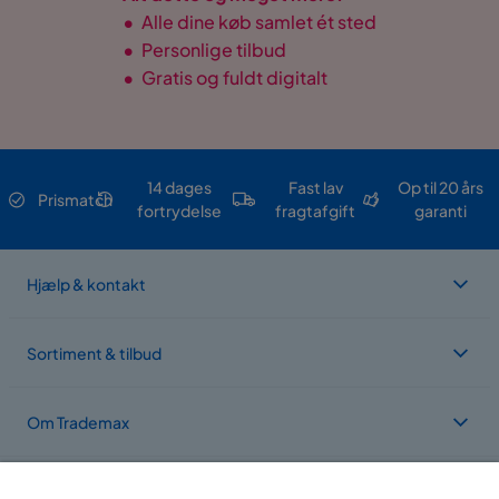
•
Alle dine køb samlet ét sted
•
Personlige tilbud
•
Gratis og fuldt digitalt
14 dages
Fast lav
Op til 20 års
Prismatch
fortrydelse
fragtafgift
garanti
Hjælp & kontakt
Sortiment & tilbud
Om Trademax
Vi findes i flere forskellige lande