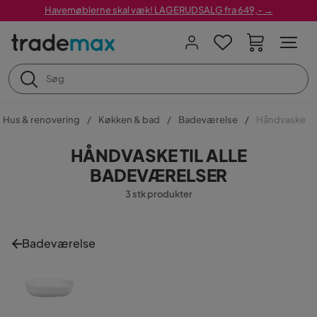
Havemøblerne skal væk! LAGERUDSALG fra 649,- →
Hus & renovering
Køkken & bad
Badeværelse
Håndvaske
HÅNDVASKE TIL ALLE
BADEVÆRELSER
3 stk produkter
Badeværelse