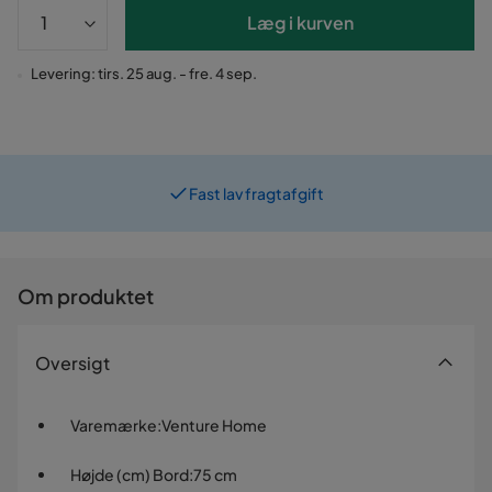
Læg i kurven
Levering: tirs. 25 aug. - fre. 4 sep.
Fast lav fragtafgift
Prismatch
Om produktet
Oversigt
Varemærke
:
Venture Home
Højde (cm) Bord
:
75 cm