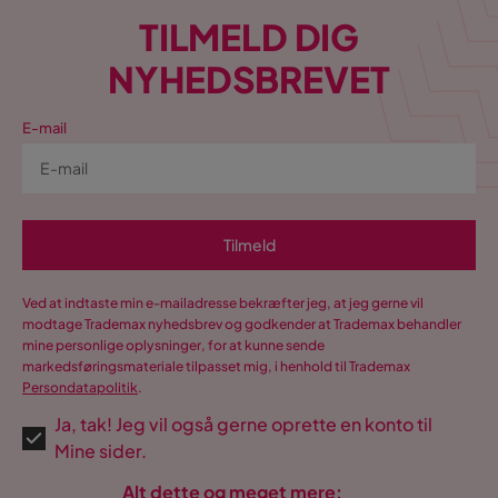
Farvenavn
Brun,Sort
TILMELD DIG
NYHEDSBREVET
Maxvægt
110 Kg
Farve
Brun,Sort
E-mail
Serie
Polar
Plaza Spisebord Rundt
Tilmeld
Størrelse
Ved at indtaste min e-mailadresse bekræfter jeg, at jeg gerne vil
Højde
75 cm
modtage Trademax nyhedsbrev og godkender at Trademax behandler
mine personlige oplysninger, for at kunne sende
markedsføringsmateriale tilpasset mig, i henhold til Trademax
Diameter
100 cm
Persondatapolitik
.
Ja, tak! Jeg vil også gerne oprette en konto til
Antal
Mine sider.
Antal siddepladser
4
Alt dette og meget mere: