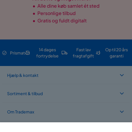
•
Alle dine køb samlet ét sted
Materiale
•
Personlige tilbud
•
Gratis og fuldt digitalt
Materiale bodplade
MDF,Papirlaminat
Materiale
Træ
Ben
Stål
14 dages
Fast lav
Op til 20 års
Prismatch
fortrydelse
fragtafgift
garanti
Materialevalg
MDF
Materialetype
MDF,Papirlaminat
Hjælp & kontakt
Funktion
Sortiment & tilbud
Udvidelsesbart
Nej
Om Trademax
Opbevaring af
Nej
tillægsplader/indlægsplader
Vi findes i flere forskellige lande