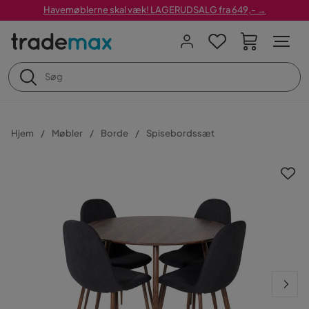
Havemøblerne skal væk! LAGERUDSALG fra 649,- →
Hjem
Møbler
Borde
Spisebordssæt