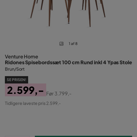
1 af 8
Venture Home
Ridones Spisebordssæt 100 cm Rund inkl 4 Ypas Stole
Brun/Sort
SE PRISEN!
2.599,-
Før
3.799,-
Pris
Original
Tidligere laveste pris 2.599,-
Pris