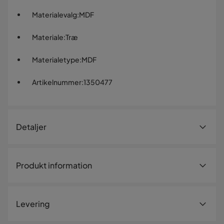
Materialevalg
:
MDF
Materiale
:
Træ
Materialetype
:
MDF
Artikelnummer
:
1350477
Detaljer
Artikelnummer:
1350477
Produkt information
Størrelse
Højde (cm) Bord
75 cm
Levering
Antal